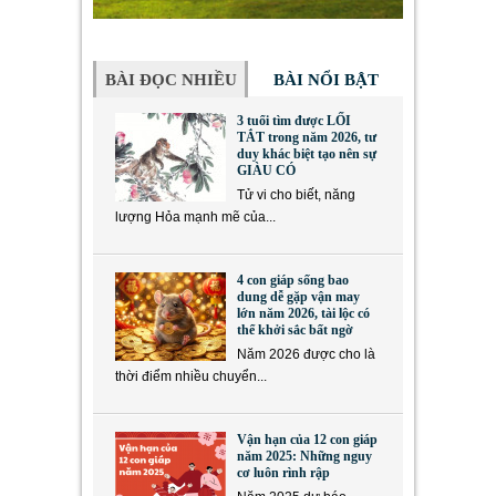
BÀI ĐỌC NHIỀU
BÀI NỔI BẬT
3 tuổi tìm được LỐI
TẮT trong năm 2026, tư
duy khác biệt tạo nên sự
GIÀU CÓ
Tử vi cho biết, năng
lượng Hỏa mạnh mẽ của...
4 con giáp sống bao
dung dễ gặp vận may
lớn năm 2026, tài lộc có
thể khởi sắc bất ngờ
Năm 2026 được cho là
thời điểm nhiều chuyển...
Vận hạn của 12 con giáp
năm 2025: Những nguy
cơ luôn rình rập