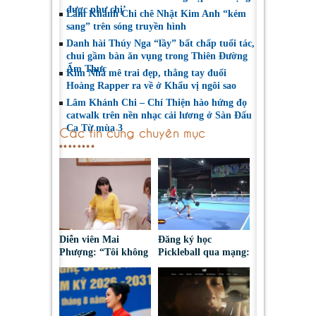
được như chị’
Lâm Khánh Chi chê Nhật Kim Anh “kém
sang” trên sóng truyền hình
Danh hài Thúy Nga “lầy” bất chấp tuổi tác,
chui gầm bàn ăn vụng trong Thiên Đường
Ẩm Thực
Kim Nhã mê trai đẹp, thẳng tay đuổi
Hoàng Rapper ra về ở Khẩu vị ngôi sao
Lâm Khánh Chi – Chí Thiện hào hứng đọ
catwalk trên nền nhạc cải lương ở Sàn Đấu
Ca Từ mùa 3
Các tin cùng chuyên mục
Diễn viên Mai
Đăng ký học
Phượng: “Tôi không
Pickleball qua mạng:
bao giờ hối hận về
Nguy cơ bị chiếm
những gì mình đã
đoạt tài sản
chọn”