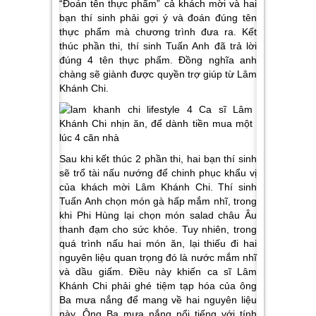
“Đoán tên thực phẩm” cả khách mời và hai
bạn thí sinh phải gợi ý và đoán đúng tên
thực phẩm mà chương trình đưa ra. Kết
thúc phần thi, thí sinh Tuấn Anh đã trả lời
đúng 4 tên thực phẩm. Đồng nghĩa anh
chàng sẽ giành được quyền trợ giúp từ Lâm
Khánh Chi.
Sau khi kết thúc 2 phần thi, hai bạn thí sinh
sẽ trổ tài nấu nướng để chinh phục khẩu vị
của khách mời Lâm Khánh Chi. Thí sinh
Tuấn Anh chọn món gà hấp mắm nhĩ, trong
khi Phi Hùng lại chọn món salad châu Âu
thanh đạm cho sức khỏe. Tuy nhiên, trong
quá trình nấu hai món ăn, lại thiếu đi hai
nguyên liệu quan trọng đó là nước mắm nhĩ
và dầu giấm. Điều này khiến ca sĩ Lâm
Khánh Chi phải ghé tiệm tạp hóa của ông
Ba mưa nắng để mang về hai nguyên liệu
này. Ông Ba mưa nắng nổi tiếng với tính