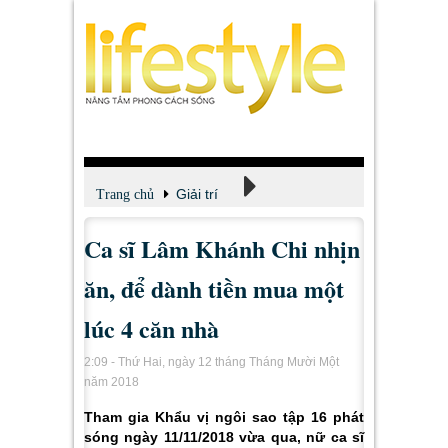
Giải trí
Trang chủ
Ca sĩ Lâm Khánh Chi nhịn
Xem - Nghe - Đọc
ăn, để dành tiền mua một
lúc 4 căn nhà
2:09 - Thứ Hai, ngày 12 tháng Tháng Mười Một
năm 2018
Tham gia Khẩu vị ngôi sao tập 16 phát
sóng ngày 11/11/2018 vừa qua, nữ ca sĩ