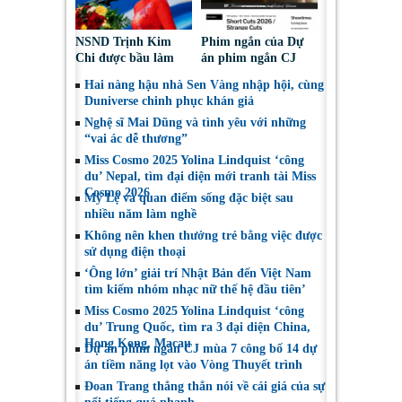
NSND Trịnh Kim
Phim ngắn của Dự
Chi được bầu làm
án phim ngắn CJ
Phó Chủ tịch Hội
tiếp tục được đề cử
Hai nàng hậu nhà Sen Vàng nhập hội, cùng
Nghệ sĩ Sân khấu
tại LHP quốc tế
Duniverse chinh phục khán giả
Việt Nam
Toronto 2026
Nghệ sĩ Mai Dũng và tình yêu với những
“vai ác dễ thương”
Miss Cosmo 2025 Yolina Lindquist ‘công
du’ Nepal, tìm đại diện mới tranh tài Miss
Cosmo 2026
Mỹ Lệ và quan điểm sống đặc biệt sau
nhiều năm làm nghề
Không nên khen thưởng trẻ bằng việc được
sử dụng điện thoại
‘Ông lớn’ giải trí Nhật Bản đến Việt Nam
tìm kiếm nhóm nhạc nữ thế hệ đầu tiên’
Miss Cosmo 2025 Yolina Lindquist ‘công
du’ Trung Quốc, tìm ra 3 đại diện China,
Hong Kong, Macau
Dự án phim ngắn CJ mùa 7 công bố 14 dự
án tiềm năng lọt vào Vòng Thuyết trình
Đoan Trang thẳng thắn nói về cái giá của sự