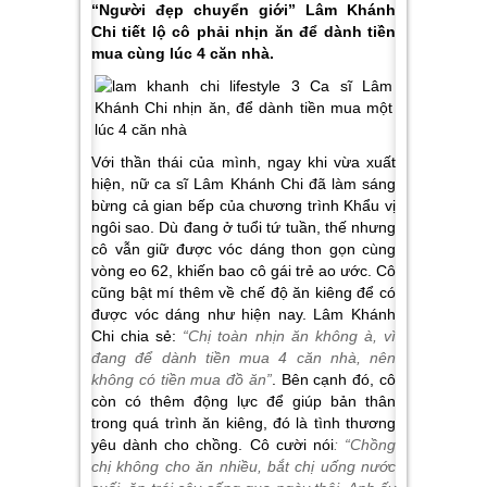
“Người đẹp chuyển giới” Lâm Khánh
Chi tiết lộ cô phải nhịn ăn để dành tiền
mua cùng lúc 4 căn nhà.
Với thần thái của mình, ngay khi vừa xuất
hiện, nữ ca sĩ Lâm Khánh Chi đã làm sáng
bừng cả gian bếp của chương trình Khẩu vị
ngôi sao. Dù đang ở tuổi tứ tuần, thế nhưng
cô vẫn giữ được vóc dáng thon gọn cùng
vòng eo 62, khiến bao cô gái trẻ ao ước. Cô
cũng bật mí thêm về chế độ ăn kiêng để có
được vóc dáng như hiện nay. Lâm Khánh
Chi chia sẻ:
“Chị toàn nhịn ăn không à, vì
đang để dành tiền mua 4 căn nhà, nên
không có tiền mua đồ ăn”
. Bên cạnh đó, cô
còn có thêm động lực để giúp bản thân
trong quá trình ăn kiêng, đó là tình thương
yêu dành cho chồng. Cô cười nói
: “Chồng
chị không cho ăn nhiều, bắt chị uống nước