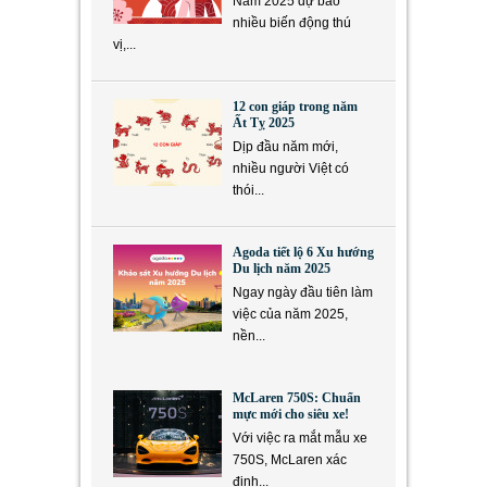
Năm 2025 dự báo
nhiều biến động thú
vị,...
12 con giáp trong năm
Ất Tỵ 2025
Dịp đầu năm mới,
nhiều người Việt có
thói...
Agoda tiết lộ 6 Xu hướng
Du lịch năm 2025
Ngay ngày đầu tiên làm
việc của năm 2025,
nền...
McLaren 750S: Chuẩn
mực mới cho siêu xe!
Với việc ra mắt mẫu xe
750S, McLaren xác
định...