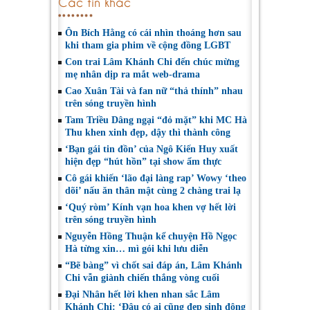
Các tin khác
Ôn Bích Hằng có cái nhìn thoáng hơn sau
khi tham gia phim về cộng đồng LGBT
Con trai Lâm Khánh Chi đến chúc mừng
mẹ nhân dịp ra mắt web-drama
Cao Xuân Tài và fan nữ “thả thính” nhau
trên sóng truyền hình
Tam Triều Dâng ngại “đỏ mặt” khi MC Hà
Thu khen xinh đẹp, dậy thì thành công
‘Bạn gái tin đồn’ của Ngô Kiến Huy xuất
hiện đẹp “hút hồn” tại show ẩm thực
Cô gái khiến ‘lão đại làng rap’ Wowy ‘theo
dõi’ nấu ăn thân mật cùng 2 chàng trai lạ
‘Quý ròm’ Kính vạn hoa khen vợ hết lời
trên sóng truyền hình
Nguyễn Hồng Thuận kể chuyện Hồ Ngọc
Hà từng xin… mì gói khi lưu diễn
“Bẽ bàng” vì chốt sai đáp án, Lâm Khánh
Chi vẫn giành chiến thắng vòng cuối
Đại Nhân hết lời khen nhan sắc Lâm
Khánh Chi: ‘Đâu có ai cũng đẹp sinh động