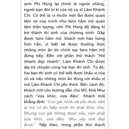
sinh Phi Hùng lại chính là người chồng,
người bạn đời tri kỉ của nữ ca sĩ Lâm Khánh
Chi. Có thể là vì muốn một lần được quan
tâm vợ của mình như fans hâm mộ quan
tâm thần tượng, nên Phi Hùng đã đăng kí
trở thành thí sinh của chương trình. Gặp
được fans hâm mộ, khách mời hào hứng
hơn hẳn, vì biết sẽ được thưởng thức
những món ăn do chính tay fans hâm mộ
đứng bếp. Đến với phần thử thách “Hỏi
nhanh đáp nhanh”, Lâm Khánh Chi được
dịp trò chuyện cùng hai bạn thí sinh. Từ đó,
hai bạn thí sinh có thể biết được khẩu vị của
cô và nấu những món ăn đúng với khẩu vị
mà Lâm Khánh Chi yêu thích. Bên cạnh đó,
khách mời còn hướng dẫn cho MC Khả Như
cách “vừa khóc, vừa điệu”. Khách mời
khẳng định:
“Con gái mình rất yếu đuối, nên
ai mà có ăn hiếp mình thì phải khóc nha.
Nhưng con gái không được xấu, nên phải
vừa khóc, vừa điệu. Như vậy mới đẹp
được”.
Tiếp theo, trong phần thử thách