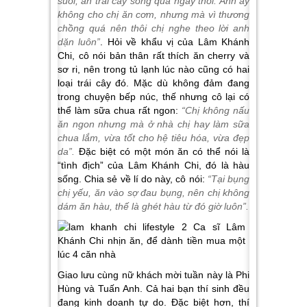
suối, ăn trái cây sống qua ngày thôi. Anh ấy
không cho chị ăn cơm, nhưng mà vì thương
chồng quá nên thôi chị nghe theo lời anh
dặn luôn”
. Hỏi về khẩu vị của Lâm Khánh
Chi, cô nói bản thân rất thích ăn cherry và
sơ ri, nên trong tủ lạnh lúc nào cũng có hai
loại trái cây đó. Mặc dù không đảm đang
trong chuyện bếp núc, thế nhưng cô lại có
thể làm sữa chua rất ngon:
“Chị không nấu
ăn ngon nhưng mà ở nhà chị hay làm sữa
chua lắm, vừa tốt cho hệ tiêu hóa, vừa đẹp
da”.
Đặc biệt có một món ăn có thể nói là
“tình địch” của Lâm Khánh Chi, đó là hàu
sống. Chia sẻ về lí do này, cô nói:
“Tại bụng
chị yếu, ăn vào sợ đau bụng, nên chị không
dám ăn hàu, thế là ghét hàu từ đó giờ luôn”.
Giao lưu cùng nữ khách mời tuần này là Phi
Hùng và Tuấn Anh. Cả hai bạn thí sinh đều
đang kinh doanh tự do. Đặc biệt hơn, thí