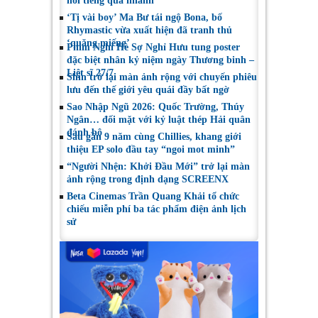
nổi tiếng quá nhanh
‘Tị vài boy’ Ma Bư tái ngộ Bona, bố
Rhymastic vừa xuất hiện đã tranh thủ
‘quăng miếng’
Phim Nghỉ Hè Sợ Nghỉ Hưu tung poster
đặc biệt nhân kỷ niệm ngày Thương binh –
Liệt sĩ 27/7
Shin trở lại màn ảnh rộng với chuyến phiêu
lưu đến thế giới yêu quái đầy bất ngờ
Sao Nhập Ngũ 2026: Quốc Trường, Thúy
Ngân… đối mặt với kỷ luật thép Hải quân
đánh bộ
Sau gần 9 năm cùng Chillies, khang giới
thiệu EP solo đầu tay “ngoi mot minh”
“Người Nhện: Khởi Đầu Mới” trở lại màn
ảnh rộng trong định dạng SCREENX
Beta Cinemas Trần Quang Khải tổ chức
chiếu miễn phí ba tác phẩm điện ảnh lịch
sử