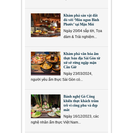
Khám phá sản vật đất
đỏ với ‘Món ngon Bình
Phước’ tại Mặn Mòi
Ngày 20/04 sắp tới, Tọa
đàm & Trải nghiệm...
Khám phá văn hóa ẩm
thực bản địa Sài Gòn từ
xứ sở rừng ngập mặn
Cần Giờ
Ngày 23/03/2024,
người yêu ẩm thực Sài Gòn có...
Bánh nghệ Gò Công
khiến thực khách trầm
trồ vì công phu và đẹp
mắt
Ngày 16/12/2023, các
nghệ nhân ẩm thực Việt Nam...