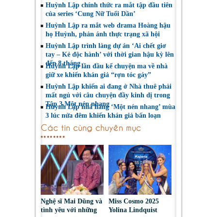
Huỳnh Lập chính thức ra mắt tập đầu tiên
của series ‘Cung Nữ Tuổi Dần’
Huỳnh Lập ra mắt web drama Hoàng hậu
họ Huỳnh, phản ánh thực trạng xã hội
Huỳnh Lập trình làng dự án ‘Ai chết giơ
tay – Kẻ độc hành’ với thời gian hậu kỳ lên
đến 8 tháng
Huỳnh Lập lần đầu kể chuyện ma về nhà
giữ xe khiến khán giả “rợn tóc gáy”
Huỳnh Lập khiến ai đang ở Nhà thuê phải
mất ngủ với câu chuyện đầy kinh dị trong
Tập 3 Một nén nhang
Huỳnh Lập nhá hàng ‘Một nén nhang’ mùa
3 lúc nửa đêm khiến khán giả bấn loạn
Các tin cùng chuyên mục
Nghệ sĩ Mai Dũng và
Miss Cosmo 2025
tình yêu với những
Yolina Lindquist