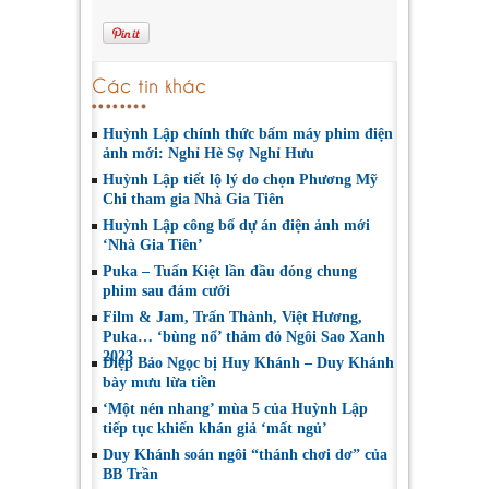
Các tin khác
Huỳnh Lập chính thức bấm máy phim điện
ảnh mới: Nghỉ Hè Sợ Nghỉ Hưu
Huỳnh Lập tiết lộ lý do chọn Phương Mỹ
Chi tham gia Nhà Gia Tiên
Huỳnh Lập công bố dự án điện ảnh mới
‘Nhà Gia Tiên’
Puka – Tuấn Kiệt lần đầu đóng chung
phim sau đám cưới
Film & Jam, Trấn Thành, Việt Hương,
Puka… ‘bùng nổ’ thảm đỏ Ngôi Sao Xanh
2023
Diệp Bảo Ngọc bị Huy Khánh – Duy Khánh
bày mưu lừa tiền
‘Một nén nhang’ mùa 5 của Huỳnh Lập
tiếp tục khiến khán giả ‘mất ngủ’
Duy Khánh soán ngôi “thánh chơi dơ” của
BB Trần