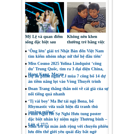
“vai ác dễ thương”
‘công du’ Nepal, tìm
đại diện mới tranh
tài Miss Cosmo 2026
Mỹ Lệ và quan điểm
Không nên khen
sống đặc biệt sau
thưởng trẻ bằng việc
nhiều năm làm nghề
được sử dụng điện
‘Ông lớn’ giải trí Nhật Bản đến Việt Nam
thoại
tìm kiếm nhóm nhạc nữ thế hệ đầu tiên’
Miss Cosmo 2025 Yolina Lindquist ‘công
du’ Trung Quốc, tìm ra 3 đại diện China,
Hong Kong, Macau
Dự án phim ngắn CJ mùa 7 công bố 14 dự
án tiềm năng lọt vào Vòng Thuyết trình
Đoan Trang thẳng thắn nói về cái giá của sự
nổi tiếng quá nhanh
‘Tị vài boy’ Ma Bư tái ngộ Bona, bố
Rhymastic vừa xuất hiện đã tranh thủ
‘quăng miếng’
Phim Nghỉ Hè Sợ Nghỉ Hưu tung poster
đặc biệt nhân kỷ niệm ngày Thương binh –
Liệt sĩ 27/7
Shin trở lại màn ảnh rộng với chuyến phiêu
lưu đến thế giới yêu quái đầy bất ngờ