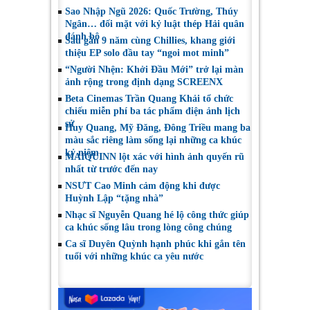
Sao Nhập Ngũ 2026: Quốc Trường, Thúy
Ngân… đối mặt với kỷ luật thép Hải quân
đánh bộ
Sau gần 9 năm cùng Chillies, khang giới
thiệu EP solo đầu tay “ngoi mot minh”
“Người Nhện: Khởi Đầu Mới” trở lại màn
ảnh rộng trong định dạng SCREENX
Beta Cinemas Trần Quang Khải tổ chức
chiếu miễn phí ba tác phẩm điện ảnh lịch
sử
Huy Quang, Mỹ Đăng, Đông Triều mang ba
màu sắc riêng làm sống lại những ca khúc
kỷ niệm
MAIQUINN lột xác với hình ảnh quyến rũ
nhất từ trước đến nay
NSƯT Cao Minh cảm động khi được
Huỳnh Lập “tặng nhà”
Nhạc sĩ Nguyễn Quang hé lộ công thức giúp
ca khúc sống lâu trong lòng công chúng
Ca sĩ Duyên Quỳnh hạnh phúc khi gắn tên
tuổi với những khúc ca yêu nước