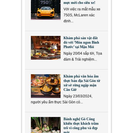
mực mới cho siêu xe!
Với việc ra mắt mẫu xe
750S, McLaren xác
định...
Khám phá sản vật đất
đỏ với ‘Món ngon Bình
Phước’ tại Mặn Mòi
Ngày 20/04 sắp tới, Tọa
đàm & Trải nghiệm...
Khám phá văn hóa ẩm
thực bản địa Sài Gòn từ
xứ sở rừng ngập mặn
Cần Giờ
Ngày 23/03/2024,
người yêu ẩm thực Sài Gòn có...
Bánh nghệ Gò Công
khiến thực khách trầm
trồ vì công phu và đẹp
mắt