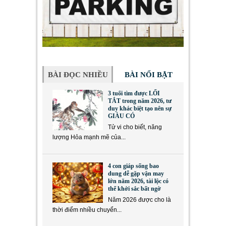
BÀI ĐỌC NHIỀU
BÀI NỔI BẬT
3 tuổi tìm được LỐI
TẮT trong năm 2026, tư
duy khác biệt tạo nên sự
GIÀU CÓ
Tử vi cho biết, năng
lượng Hỏa mạnh mẽ của...
4 con giáp sống bao
dung dễ gặp vận may
lớn năm 2026, tài lộc có
thể khởi sắc bất ngờ
Năm 2026 được cho là
thời điểm nhiều chuyển...