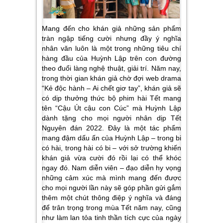
Mang đến cho khán giả những sản phẩm
tràn ngập tiếng cười nhưng đầy ý nghĩa
nhân văn luôn là một trong những tiêu chí
hàng đầu của Huỳnh Lập trên con đường
theo đuổi làng nghệ thuật, giải trí. Năm nay,
trong thời gian khán giả chờ đợi web drama
“Kẻ độc hành – Ai chết giơ tay”, khán giả sẽ
có dịp thưởng thức bộ phim hài Tết mang
tên “Cậu Út cậu con Cúc” mà Huỳnh Lập
dành tặng cho mọi người nhân dịp Tết
Nguyên đán 2022. Đây là một tác phẩm
mang đậm dấu ấn của Huỳnh Lập – trong bi
có hài, trong hài có bi – với sở trường khiến
khán giả vừa cười đó rồi lại có thể khóc
ngay đó. Nam diễn viên – đạo diễn hy vọng
những cảm xúc mà mình mang đến được
cho mọi người lần này sẽ góp phần gửi gắm
thêm một chút thông điệp ý nghĩa và đáng
để trân trọng trong mùa Tết năm nay, cũng
như làm lan tỏa tinh thần tích cực của ngày