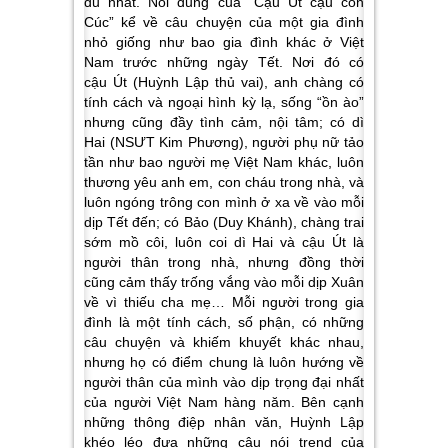
đủ nhất. Nói dung của “Cậu Út cậu con
Cúc” kể về câu chuyện của một gia đình
nhỏ giống như bao gia đình khác ở Việt
Nam trước những ngày Tết. Nơi đó có
cậu Út (Huỳnh Lập thủ vai), anh chàng có
tính cách và ngoại hình kỳ lạ, sống “ồn ào”
nhưng cũng đầy tình cảm, nội tâm; có dì
Hai (NSƯT Kim Phương), người phụ nữ tảo
tần như bao người mẹ Việt Nam khác, luôn
thương yêu anh em, con cháu trong nhà, và
luôn ngóng trông con mình ở xa về vào mỗi
dịp Tết đến; có Bảo (Duy Khánh), chàng trai
sớm mồ côi, luôn coi dì Hai và cậu Út là
người thân trong nhà, nhưng đồng thời
cũng cảm thấy trống vắng vào mỗi dịp Xuân
về vì thiếu cha mẹ… Mỗi người trong gia
đình là một tính cách, số phận, có những
câu chuyện và khiếm khuyết khác nhau,
nhưng họ có điểm chung là luôn hướng về
người thân của mình vào dịp trọng đại nhất
của người Việt Nam hàng năm. Bên cạnh
những thông điệp nhân văn, Huỳnh Lập
khéo léo đưa những câu nói trend của