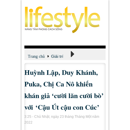
Giải trí
Trang chủ
Huỳnh Lập, Duy Khánh,
Xem - Nghe - Đọc
Puka, Chị Ca Nô khiến
khán giả ‘cười lăn cười bò’
với ‘Cậu Út cậu con Cúc’
3:25 - Chủ Nhật, ngày 23 tháng Tháng Một năm
2022