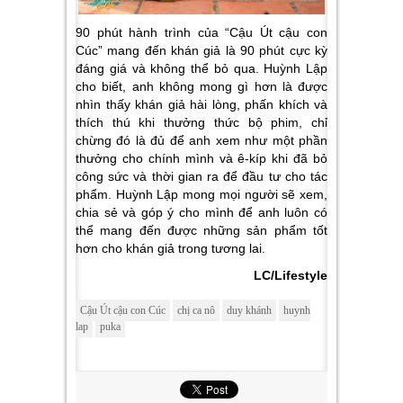
90 phút hành trình của “Cậu Út cậu con
Cúc” mang đến khán giả là 90 phút cực kỳ
đáng giá và không thể bỏ qua. Huỳnh Lập
cho biết, anh không mong gì hơn là được
nhìn thấy khán giả hài lòng, phấn khích và
thích thú khi thưởng thức bộ phim, chỉ
chừng đó là đủ để anh xem như một phần
thưởng cho chính mình và ê-kíp khi đã bỏ
công sức và thời gian ra để đầu tư cho tác
phẩm. Huỳnh Lập mong mọi người sẽ xem,
chia sẻ và góp ý cho mình để anh luôn có
thể mang đến được những sản phẩm tốt
hơn cho khán giả trong tương lai.
LC/Lifestyle
Cậu Út cậu con Cúc
chị ca nô
duy khánh
huynh
lap
puka