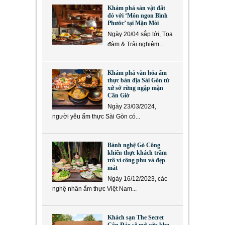
Khám phá sản vật đất
đỏ với ‘Món ngon Bình
Phước’ tại Mặn Mòi
Ngày 20/04 sắp tới, Tọa
đàm & Trải nghiệm...
Khám phá văn hóa ẩm
thực bản địa Sài Gòn từ
xứ sở rừng ngập mặn
Cần Giờ
Ngày 23/03/2024,
người yêu ẩm thực Sài Gòn có...
Bánh nghệ Gò Công
khiến thực khách trầm
trồ vì công phu và đẹp
mắt
Ngày 16/12/2023, các
nghệ nhân ẩm thực Việt Nam...
Khách sạn The Secret