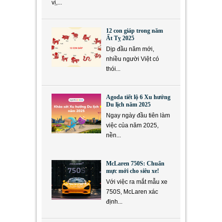
vị,...
12 con giáp trong năm
Ất Tỵ 2025
Dịp đầu năm mới,
nhiều người Việt có
thói...
Agoda tiết lộ 6 Xu hướng
Du lịch năm 2025
Ngay ngày đầu tiên làm
việc của năm 2025,
nền...
McLaren 750S: Chuẩn
mực mới cho siêu xe!
Với việc ra mắt mẫu xe
750S, McLaren xác
định...