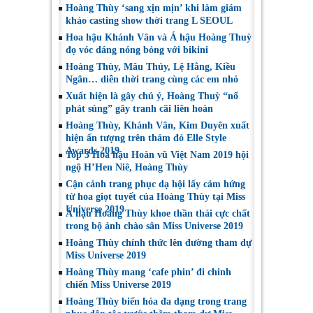
Hoàng Thùy ‘sang xịn mịn’ khi làm giám
khảo casting show thời trang L SEOUL
Hoa hậu Khánh Vân và Á hậu Hoàng Thuỳ
đọ vóc dáng nóng bỏng với bikini
Hoàng Thùy, Mâu Thủy, Lệ Hằng, Kiều
Ngân… diễn thời trang cùng các em nhỏ
Xuất hiện là gây chú ý, Hoàng Thuỳ “nổ
phát súng” gây tranh cãi liên hoàn
Hoàng Thùy, Khánh Vân, Kim Duyên xuất
hiện ấn tượng trên thảm đỏ Elle Style
Awards 2019
Top 3 Hoa hậu Hoàn vũ Việt Nam 2019 hội
ngộ H’Hen Niê, Hoàng Thùy
Cận cảnh trang phục dạ hội lấy cảm hứng
từ hoa giọt tuyết của Hoàng Thùy tại Miss
Universe 2019
Á hậu Hoàng Thùy khoe thần thái cực chất
trong bộ ảnh chào sân Miss Universe 2019
Hoàng Thùy chính thức lên đường tham dự
Miss Universe 2019
Hoàng Thùy mang ‘cafe phin’ đi chinh
chiến Miss Universe 2019
Hoàng Thùy biến hóa đa dạng trong trang