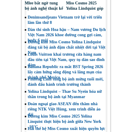
Mlee bất ngờ tung
Miss Cosmo 2025
bộ ảnh nghệ thuật kể
Yolina Lindquist góp
về lần đầu đối diện
mặt trong Top 10 Mỹ
Denimsandjeans Vietnam trở lại với triển
với bóng tối tâm hồn
Nhân Đẹp Nhất Năm
lãm lần thứ 8
2025
Dàn thí sinh Hoa hậu – Nam vương Du lịch
Việt Nam 2026 khoe đường cong gợi cảm,
body 6 múi
Đương kim Miss Cosmo Yolina Lindquist
đăng tải bộ ảnh đậm chất nhiệt đới tại Việt
Nam
Louis Vuitton khai trương cửa hàng nam
đầu tiên tại Việt Nam, quy tụ dàn sao đình
đám
Banana Republic ra mắt BST Spring 2026
lấy cảm hứng sống động và lãng mạn của
thành phố Mexico
Phương Linh tung bộ ảnh mừng tuổi mới,
đánh dấu hành trình trưởng thành
Yolina Lindquist – Thae Su Nyein hóa nữ
thần trong bộ ảnh tại Myanmar
Đoàn ngoại giao ASEAN đến thăm nhà
riêng NTK Việt Hùng, xem trình diễn áo
dài
Đương kim Miss Cosmo 2025 Yolina
Linquist thực hiện bộ ảnh giữa New York
-10°C
Hai thế hệ Miss Cosmo xuất hiện quyền lực