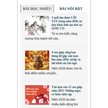
BÀI ĐỌC NHIỀU
BÀI NỔI BẬT
3 tuổi tìm được LỐI
TẮT trong năm 2026, tư
duy khác biệt tạo nên sự
GIÀU CÓ
Tử vi cho biết, năng
lượng Hỏa mạnh mẽ của...
4 con giáp sống bao
dung dễ gặp vận may
lớn năm 2026, tài lộc có
thể khởi sắc bất ngờ
Năm 2026 được cho là
thời điểm nhiều chuyển...
Vận hạn của 12 con giáp
năm 2025: Những nguy
cơ luôn rình rập
Năm 2025 dự báo
nhiều biến động thú