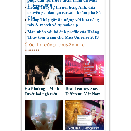
phục dân tộc trước thềm tham dự Miss
Universe 2019
Hoàng Thùy tự tin nói tiếng Anh, đưa
chuyên gia đào tạo catwalk khám phá Sài
Gòn
Hoàng Thùy gây ấn tượng với khả năng
mix & match và tự make up
Mãn nhãn với bộ ảnh profile của Hoàng
Thùy trên trang chủ Miss Universe 2019
Các tin cùng chuyên mục
Hà Phương – Minh
Real Leather. Stay
Tuyết hội ngộ trên
Different. Việt Nam
thảm đỏ, kể câu
2026: Tôn vinh sáng
chuyện phía sau tạo
tạo da thuộc và thời
hình “nàng bướm”
trang bền vững