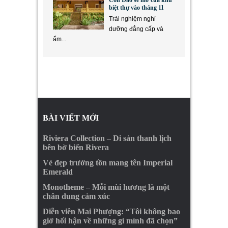
Côn Đảo sẽ mở cửa khu
biệt thự vào tháng 11
Trải nghiệm nghỉ
dưỡng đẳng cấp và
ẩm...
BÀI VIẾT MỚI
Riviera Collection – Di sản thanh lịch
bên bờ biển Rivera
Vẻ đẹp trường tồn mang tên Imperial
Emerald
Monotheme – Mỗi mùi hương là một
chân dung cảm xúc
Diễn viên Mai Phượng: “Tôi không bao
giờ hối hận về những gì mình đã chọn”