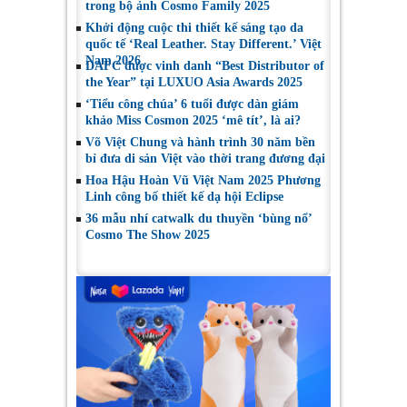
trong bộ ảnh Cosmo Family 2025
Khởi động cuộc thi thiết kế sáng tạo da
quốc tế ‘Real Leather. Stay Different.’ Việt
Nam 2026
DAFC được vinh danh “Best Distributor of
the Year” tại LUXUO Asia Awards 2025
‘Tiểu công chúa’ 6 tuổi được dàn giám
khảo Miss Cosmon 2025 ‘mê tít’, là ai?
Võ Việt Chung và hành trình 30 năm bền
bỉ đưa di sản Việt vào thời trang đương đại
Hoa Hậu Hoàn Vũ Việt Nam 2025 Phương
Linh công bố thiết kế dạ hội Eclipse
36 mẫu nhí catwalk du thuyền ‘bùng nổ’
Cosmo The Show 2025