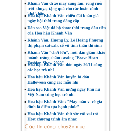
Khánh Vân đi xe máy cùng fan, rong ruổi
trời khuya, tặng quà cho các hoàn cảnh
khó khăn
Hoa hậu Khánh Vân chiêu đãi khán giả
ngày hội thời trang đẳng cấp
Dàn sao Việt đổ bộ show thời trang đầu tiên
của Hoa hậu Khánh Vân
Khánh Vân, Hương Ly, Lê Hoàng Phương
thị phạm catwalk cổ vũ tinh thần thí sinh
Khánh Vân “chơi lớn”, mời dàn giám khảo
hoành tráng chấm casting “Brave Heart
Fashion Show 2022”
Hoa hậu Khánh Vân đón ngày 20/11 cùng
các học trò nhí
Hoa hậu Khánh Vân huyền bí đón
Halloween cùng các mẫu nhí
Hoa hậu Khánh Vân mừng ngày Phụ nữ
Việt Nam cùng học trò nhí
Hoa hậu Khánh Vân: “May mắn vì có gia
đình là điểm tựa hạnh phúc”
Hoa hậu Khánh Vân thử sức với vai trò
Host chương trình âm nhạc
Các tin cùng chuyên mục