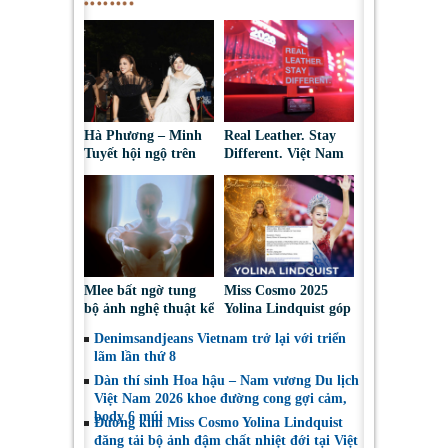
Hà Phương – Minh
Real Leather. Stay
Tuyết hội ngộ trên
Different. Việt Nam
thảm đỏ, kể câu
2026: Tôn vinh sáng
chuyện phía sau tạo
tạo da thuộc và thời
hình “nàng bướm”
trang bền vững
Mlee bất ngờ tung
Miss Cosmo 2025
bộ ảnh nghệ thuật kể
Yolina Lindquist góp
về lần đầu đối diện
mặt trong Top 10 Mỹ
Denimsandjeans Vietnam trở lại với triển
với bóng tối tâm hồn
Nhân Đẹp Nhất Năm
lãm lần thứ 8
2025
Dàn thí sinh Hoa hậu – Nam vương Du lịch
Việt Nam 2026 khoe đường cong gợi cảm,
body 6 múi
Đương kim Miss Cosmo Yolina Lindquist
đăng tải bộ ảnh đậm chất nhiệt đới tại Việt