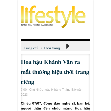
Thời trang
Trang chủ
Hoa hậu Khánh Vân ra
Tin tức - Tư vấn
mắt thương hiệu thời trang
riêng
7:00 - Chủ Nhật, ngày 9 tháng Tháng Bảy năm
2023
Chiều 07/07, đông đảo nghệ sĩ, bạn bè,
người thân đến chúc mừng Hoa hậu