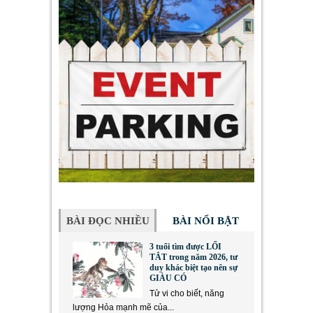
BÀI ĐỌC NHIỀU
BÀI NỔI BẬT
3 tuổi tìm được LỐI
TẮT trong năm 2026, tư
duy khác biệt tạo nên sự
GIÀU CÓ
Tử vi cho biết, năng
lượng Hỏa mạnh mẽ của...