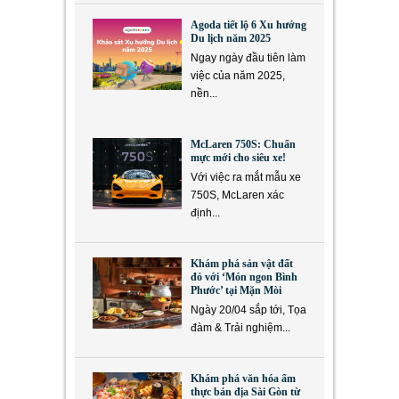
Agoda tiết lộ 6 Xu hướng
Du lịch năm 2025
Ngay ngày đầu tiên làm
việc của năm 2025,
nền...
McLaren 750S: Chuẩn
mực mới cho siêu xe!
Với việc ra mắt mẫu xe
750S, McLaren xác
định...
Khám phá sản vật đất
đỏ với ‘Món ngon Bình
Phước’ tại Mặn Mòi
Ngày 20/04 sắp tới, Tọa
đàm & Trải nghiệm...
Khám phá văn hóa ẩm
thực bản địa Sài Gòn từ