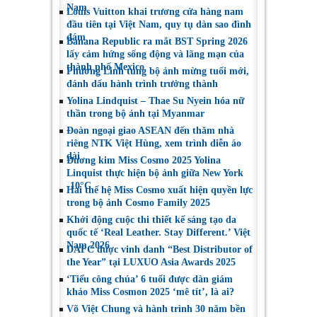
Nam
Louis Vuitton khai trương cửa hàng nam
đầu tiên tại Việt Nam, quy tụ dàn sao đình
đám
Banana Republic ra mắt BST Spring 2026
lấy cảm hứng sống động và lãng mạn của
thành phố Mexico
Phương Linh tung bộ ảnh mừng tuổi mới,
đánh dấu hành trình trưởng thành
Yolina Lindquist – Thae Su Nyein hóa nữ
thần trong bộ ảnh tại Myanmar
Đoàn ngoại giao ASEAN đến thăm nhà
riêng NTK Việt Hùng, xem trình diễn áo
dài
Đương kim Miss Cosmo 2025 Yolina
Linquist thực hiện bộ ảnh giữa New York
-10°C
Hai thế hệ Miss Cosmo xuất hiện quyền lực
trong bộ ảnh Cosmo Family 2025
Khởi động cuộc thi thiết kế sáng tạo da
quốc tế ‘Real Leather. Stay Different.’ Việt
Nam 2026
DAFC được vinh danh “Best Distributor of
the Year” tại LUXUO Asia Awards 2025
‘Tiểu công chúa’ 6 tuổi được dàn giám
khảo Miss Cosmon 2025 ‘mê tít’, là ai?
Võ Việt Chung và hành trình 30 năm bền