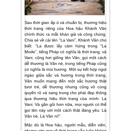
Sau thời gian ấp ủ và chuẩn bị, thương hiệu
thời trang riêng của Hoa hậu Khánh Vân
chính thức ra mắt khán giả và công chúng.
Chia sẻ về cái tên “La Vani”, Khánh Vân cho
biết: “
La được lấy cảm hứng trong “La
Mode”, tiếng Pháp có nghĩa là thời trang, và
Vani, cũng hơi giống tên Vân, gọi một cách
dễ thương là Vân nè, trong tiếng Pháp cũng
có nghĩa là mùi hương. Một sự kết hợp ngọt
ngào giữa sắc và hương trong thời trang,
Vân muốn mang đến một sắc hương thật
tươi trẻ, dễ thương nhưng cũng vô cùng
quyến rũ và sang trọng cho phái đẹp thông
qua thương hiệu thời trang của mình: La
Vani. Và gần gũi hơn nữa, mọi người có thể
gọi tên này với một cách thật đáng yêu: Là
Vân nè, Là Vân nì
!”.
Mặc dù là Hoa hậu, người mẫu, diễn viên,
nhưng ước mơ về thời trang vẫn luôn không