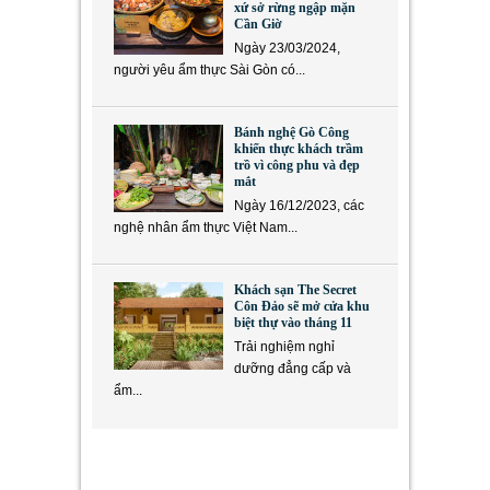
xứ sở rừng ngập mặn
Cần Giờ
Ngày 23/03/2024,
người yêu ẩm thực Sài Gòn có...
Bánh nghệ Gò Công
khiến thực khách trầm
trồ vì công phu và đẹp
mắt
Ngày 16/12/2023, các
nghệ nhân ẩm thực Việt Nam...
Khách sạn The Secret
Côn Đảo sẽ mở cửa khu
biệt thự vào tháng 11
Trải nghiệm nghỉ
dưỡng đẳng cấp và
ẩm...