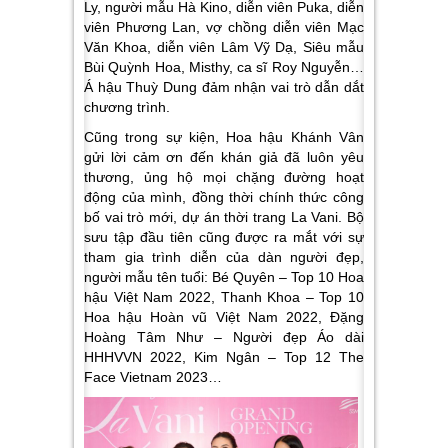
Ly, người mẫu Hà Kino, diễn viên Puka, diễn
viên Phương Lan, vợ chồng diễn viên Mạc
Văn Khoa, diễn viên Lâm Vỹ Dạ, Siêu mẫu
Bùi Quỳnh Hoa, Misthy, ca sĩ Roy Nguyễn…
Á hậu Thuỳ Dung đảm nhận vai trò dẫn dắt
chương trình.
Cũng trong sự kiện, Hoa hậu Khánh Vân
gửi lời cảm ơn đến khán giả đã luôn yêu
thương, ủng hộ mọi chặng đường hoạt
động của mình, đồng thời chính thức công
bố vai trò mới, dự án thời trang La Vani. Bộ
sưu tập đầu tiên cũng được ra mắt với sự
tham gia trình diễn của dàn người đẹp,
người mẫu tên tuổi: Bé Quyên – Top 10 Hoa
hậu Việt Nam 2022, Thanh Khoa – Top 10
Hoa hậu Hoàn vũ Việt Nam 2022, Đặng
Hoàng Tâm Như – Người đẹp Áo dài
HHHVVN 2022, Kim Ngân – Top 12 The
Face Vietnam 2023…