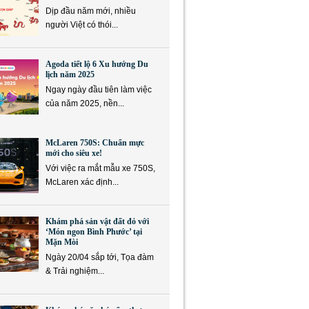
Dịp đầu năm mới, nhiều
người Việt có thói...
Agoda tiết lộ 6 Xu hướng Du
lịch năm 2025
Ngay ngày đầu tiên làm việc
của năm 2025, nền...
McLaren 750S: Chuẩn mực
mới cho siêu xe!
Với việc ra mắt mẫu xe 750S,
McLaren xác định...
Khám phá sản vật đất đỏ với
‘Món ngon Bình Phước’ tại
Mặn Mòi
Ngày 20/04 sắp tới, Tọa đàm
& Trải nghiệm...