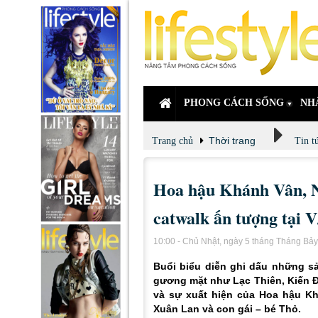
PHONG CÁCH SỐNG
NH
Thời trang
Trang chủ
Tin t
Hoa hậu Khánh Vân, N
catwalk ấn tượng tại
10:00 - Chủ Nhật, ngày 5 tháng Tháng Bả
Buổi biểu diễn ghi dấu những sả
gương mặt như Lạc Thiên, Kiến 
và sự xuất hiện của Hoa hậu K
Xuân Lan và con gái – bé Thỏ.