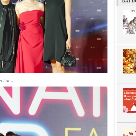
BÀI Đ
ân Lan…