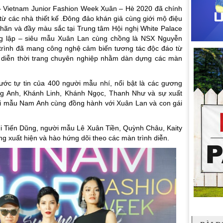
 – Vietnam Junior Fashion Week Xuân – Hè 2020 đã chính
từ các nhà thiết kế .Đông đảo khán giả cùng giới mộ điệu
nhãn và đầy màu sắc tại Trung tâm Hội nghị White Palace
ng lập – siêu mẫu Xuân Lan cùng chồng là NSX Nguyễn
trình đã mang công nghệ cảm biến tương tác độc đáo từ
àn diễn thời trang chuyên nghiệp nhằm dàn dựng các màn
ước tự tin của 400 người mẫu nhí, nổi bật là các gương
ng Anh, Khánh Linh, Khánh Ngọc, Thanh Như và sự xuất
i mẫu Nam Anh cùng đồng hành với Xuân Lan và con gái
i Tiến Dũng, người mẫu Lê Xuân Tiền, Quỳnh Châu, Kaity
xuất hiện và hào hứng dõi theo các màn trình diễn.