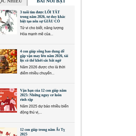
ỌC NHIỀU
BÀI NỔI BẬT
3 tuổi tìm được LỐI TẮT
trong năm 2026, tư duy khác
biệt tạo nên sự GIÀU CÓ
Tử vi cho biết, năng lượng
Hỏa mạnh mẽ của...
4 con giáp sống bao dung dễ
gặp vận may lớn năm 2026, tài
lộc có thể khởi sắc bất ngờ
Năm 2026 được cho là thời
điểm nhiều chuyển...
Vận hạn của 12 con giáp năm
2025: Những nguy cơ luôn
rình rập
Năm 2025 dự báo nhiều biến
động thú vị,...
12 con giáp trong năm Ất Tỵ
2025