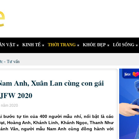
ÂN VẬT
KINH TẾ
THỜI TRANG
KHỎE ĐẸP
LỐI SỐNG
ức - Tư vấn
am Anh, Xuân Lan cùng con gái
 VJFW 2020
y năm 2020
i bước tự tin của 400 người mẫu nhí, nổi bật là các
Đạt, Hoàng Anh, Khánh Linh, Khánh Ngọc, Thanh Như
hánh Vân, người mẫu Nam Anh cùng đồng hành với