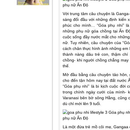
Với trung tâm câu chuyện là Ganga- c
sàng đối đầu với những định kiến x
phúc cho mình… “Góa phụ nhí” là 
những phụ nữ góa chồng tại Ấn Đ
cuộc sống đầy nước mắt cho những 
nữ. Tuy nhiên, câu chuyện của “Gó
cách chân thực hình ảnh những em bé
thành nàng dâu trẻ con, thậm chí 
chồng- khi người chồng chẳng may 
thế.
Mở đầu bằng câu chuyện tảo hôn, 
cho đến tận hôm nay tại đất nước 
“Góa phụ nhí” là bi kịch cuộc đời
trong chính ngày cưới của mình- 
Varanasi bên bờ sông Hằng, cũng 
dù chỉ mới lên 9 tuổi.
Là một đứa trẻ mồ côi mẹ, Gangaa đ