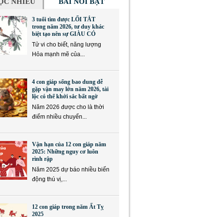
ỌC NHIỀU
BÀI NỔI BẬT
3 tuổi tìm được LỐI TẮT
trong năm 2026, tư duy khác
biệt tạo nên sự GIÀU CÓ
Tử vi cho biết, năng lượng
Hỏa mạnh mẽ của...
4 con giáp sống bao dung dễ
gặp vận may lớn năm 2026, tài
lộc có thể khởi sắc bất ngờ
Năm 2026 được cho là thời
điểm nhiều chuyển...
Vận hạn của 12 con giáp năm
2025: Những nguy cơ luôn
rình rập
Năm 2025 dự báo nhiều biến
động thú vị,...
12 con giáp trong năm Ất Tỵ
2025