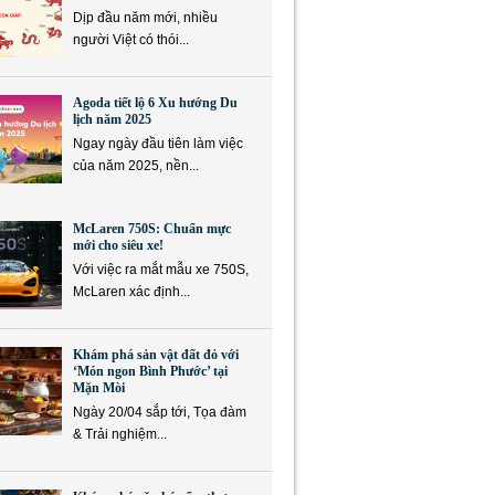
Dịp đầu năm mới, nhiều
người Việt có thói...
Agoda tiết lộ 6 Xu hướng Du
lịch năm 2025
Ngay ngày đầu tiên làm việc
của năm 2025, nền...
McLaren 750S: Chuẩn mực
mới cho siêu xe!
Với việc ra mắt mẫu xe 750S,
McLaren xác định...
Khám phá sản vật đất đỏ với
‘Món ngon Bình Phước’ tại
Mặn Mòi
Ngày 20/04 sắp tới, Tọa đàm
& Trải nghiệm...