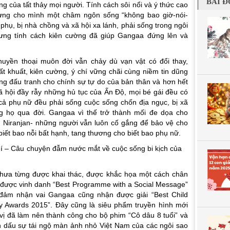
BÀI Đ
 của tất thảy mọi người. Tính cách sôi nổi và ý thức cao
dựng cho mình một châm ngôn sống “không bao giờ-nói-
a phụ, bị nhà chồng và xã hội xa lánh, phải sống trong ngôi
hưng tính cách kiên cường đã giúp Gangaa đứng lên và
yền thoại muôn đời vẫn chảy dù vạn vật có đổi thay,
ất khuất, kiên cường, ý chí vững chãi cùng niềm tin dũng
g đấu tranh cho chính sự tự do của bản thân và hơn hết
xã hội đầy rẫy những hủ tục của Ấn Độ, mọi bé gái đều có
t cả phụ nữ đều phải sống cuộc sống chốn địa ngục, bị xã
 họ qua đời. Gangaa vì thế trở thành mối đe dọa cho
, Niranjan- những người vẫn luôn cố gắng để bảo vệ cho
iết bao nỗi bất hạnh, tang thương cho biết bao phụ nữ.
chưa từng được khai thác, được khắc họa một cách chân
 được vinh danh “Best Programme with a Social Message”
đảm nhận vai Gangaa cũng nhận được giải “Best Child
elly Awards 2015”. Đây cũng là siêu phẩm truyền hình mới
vị đã làm nên thành công cho bộ phim “Cô dâu 8 tuổi” và
h dấu sự tái ngộ màn ảnh nhỏ Việt Nam của các ngôi sao