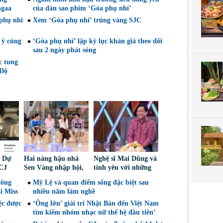
ngaa
của dàn sao phim ‘Góa phụ nhí’
phụ nhí
Xem ‘Góa phụ nhí’ trúng vàng SJC
 ý cùng
‘Góa phụ nhí’ lập kỷ lục khán giả theo dõi
sau 2 ngày phát sóng
c tung
 Độ
a Dự
Hai nàng hậu nhà
Nghệ sĩ Mai Dũng và
CJ
Sen Vàng nhập hội,
tình yêu với những
ề cử
cùng Duniverse
“vai ác dễ thương”
công
Mỹ Lệ và quan điểm sống đặc biệt sau
ế
chinh phục khán giả
i Miss
nhiều năm làm nghề
ệc được
‘Ông lớn’ giải trí Nhật Bản đến Việt Nam
tìm kiếm nhóm nhạc nữ thế hệ đầu tiên’