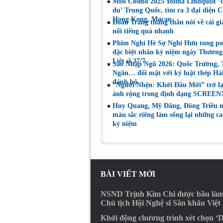
Miss Cosmo 2025 Yolina Lindquist ‘
du’ Trung Quốc, tìm ra 3 đại diện C
Hong Kong, Macau
Đoan Trang thẳng thắn nói về cái gi
nổi tiếng quá nhanh
Phim Nghỉ Hè Sợ Nghỉ Hưu tung po
đặc biệt nhân kỷ niệm ngày Thương
Liệt sĩ 27/7
Sao Nhập Ngũ 2026: Quốc Trường,
Ngân… đối mặt với kỷ luật thép Hả
đánh bộ
“Người Nhện: Khởi Đầu Mới” trở l
ảnh rộng trong định dạng SCREEN
Huy Quang, Mỹ Đăng, Đông Triều 
màu sắc riêng làm sống lại những c
kỷ niệm
BÀI VIẾT MỚI
NSND Trịnh Kim Chi được bầu là
Chủ tịch Hội Nghệ sĩ Sân khấu Việ
Khởi động chương trình xét chọn ‘