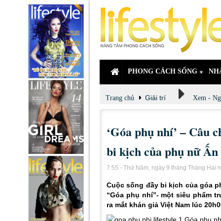
PHONG CÁCH SỐNG
NH
Giải trí
Trang chủ
Xem - Ng
‘Góa phụ nhí’ – Câu c
bi kịch của phụ nữ Ấn
7:55 - Thứ Năm, ngày 9 tháng Tháng Hai
Cuộc sống đầy bi kịch của góa ph
“Góa phụ nhí”- một siêu phẩm tr
ra mắt khán giả Việt Nam lúc 20h0