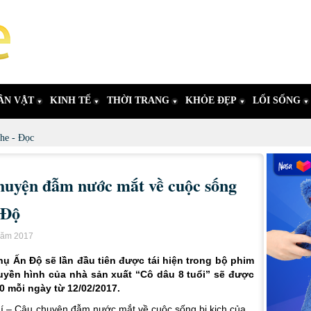
ÂN VẬT
KINH TẾ
THỜI TRANG
KHỎE ĐẸP
LỐI SỐNG
he - Đọc
huyện đẫm nước mắt về cuộc sống
 Độ
 năm 2017
ụ Ấn Độ sẽ lần đầu tiên được tái hiện trong bộ phim
uyền hình của nhà sản xuất “Cô dâu 8 tuổi” sẽ được
0 mỗi ngày từ 12/02/2017.