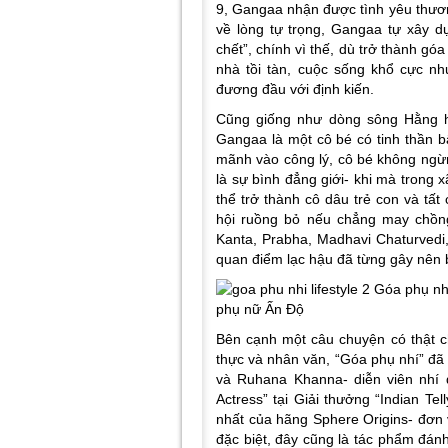
9, Gangaa nhận được tình yêu thương
về lòng tự trọng, Gangaa tự xây 
chết”, chính vì thế, dù trở thành gó
nhà tồi tàn, cuộc sống khổ cực n
đương đầu với định kiến.
Cũng giống như dòng sông Hằng hu
Gangaa là một cô bé có tinh thần b
mãnh vào công lý, cô bé không ngừn
là sự bình đẳng giới- khi mà trong 
thể trở thành cô dâu trẻ con và tấ
hội ruồng bỏ nếu chẳng may chồng
Kanta, Prabha, Madhavi Chaturvedi
quan điểm lạc hậu đã từng gây nên b
Bên cạnh một câu chuyện có thật 
thực và nhân văn, “Góa phụ nhí” đã
và Ruhana Khanna- diễn viên nhí 
Actress” tại Giải thưởng “Indian T
nhất của hãng Sphere Origins- đơn 
đặc biệt, đây cũng là tác phẩm đán