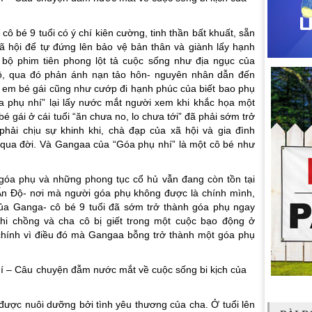
ô bé 9 tuổi có ý chí kiên cường, tinh thần bất khuất, sẵn
ã hội để tự đứng lên bảo vệ bản thân và giành lấy hạnh
bộ phim tiên phong lột tả cuộc sống như địa ngục của
ộ, qua đó phản ánh nạn tảo hôn- nguyên nhân dẫn đến
em bé gái cũng như cướp đi hạnh phúc của biết bao phụ
a phụ nhí” lại lấy nước mắt người xem khi khắc họa một
 gái ở cái tuổi “ăn chưa no, lo chưa tới” đã phải sớm trở
phải chịu sự khinh khi, chà đạp của xã hội và gia đình
qua đời. Và Gangaa của “Góa phụ nhí” là một cô bé như
góa phụ và những phong tục cổ hủ vẫn đang còn tồn tại
Ấn Độ- nơi mà người góa phụ không được là chính mình,
 của Ganga- cô bé 9 tuổi đã sớm trở thành góa phụ ngay
khi chồng và cha cô bị giết trong một cuộc bạo động ở
chính vì điều đó mà Gangaa bỗng trở thành một góa phụ
ược nuôi dưỡng bởi tình yêu thương của cha. Ở tuổi lên