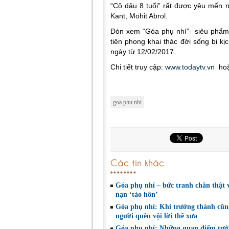
“Cô dâu 8 tuổi” rất được yêu mến
Kant, Mohit Abrol.
Đón xem “Góa phụ nhí”- siêu phẩm
tiên phong khai thác đời sống bi k
ngày từ 12/02/2017.
Chi tiết truy cập:
www.todaytv.vn
hoặ
goa phu nhi
Các tin khác
Góa phụ nhí – bức tranh chân thật 
nạn ‘tảo hôn’
Góa phụ nhí: Khi trưởng thành cũng
người quên vội lời thề xưa
Góa phụ nhí: Những quan điểm tư