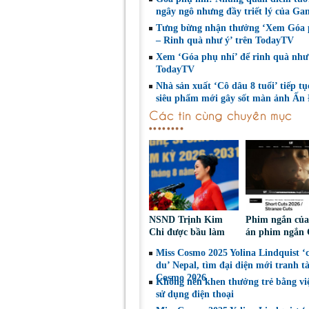
ngây ngô nhưng đầy triết lý của Ga
Tưng bừng nhận thưởng ‘Xem Góa 
– Rinh quà như ý’ trên TodayTV
Xem ‘Góa phụ nhí’ để rinh quà như
TodayTV
Nhà sản xuất ‘Cô dâu 8 tuổi’ tiếp tụ
siêu phẩm mới gây sốt màn ảnh Ấn
Các tin cùng chuyên mục
NSND Trịnh Kim
Phim ngắn củ
Chi được bầu làm
án phim ngắn 
Phó Chủ tịch Hội
tiếp tục được đ
Miss Cosmo 2025 Yolina Lindquist ‘
Nghệ sĩ Sân khấu
tại LHP quốc t
du’ Nepal, tìm đại diện mới tranh tà
Việt Nam
Toronto 2026
Cosmo 2026
Không nên khen thưởng trẻ bằng vi
sử dụng điện thoại