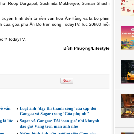
 như: Roop Durgapal, Sushmita Mukherjee, Suman Shashi
 truyền hình đến từ nền văn hóa Ấn-Hằng và là bộ phim
ịch của góa phụ Ấn Độ trên sóng TodayTV, lúc 20h00 mỗi
c f/ TodayTV.
Bích Phượng/Lifestyle
về vấn
Loạt ảnh ‘dậy thì thành công’ của cặp đôi
Gangaa và Sagar trong ‘Góa phụ nhí’
 là lúc
Sagar và Gangaa: Đôi ‘oan gia’ nhí khuynh
đảo giờ Vàng trên màn ảnh nhỏ
ởng
Ngắm hình ảnh hậu trường siêu đáng yêu