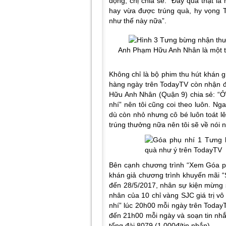
động, chị chia sẻ: “Đây quả thật là
hay vừa được trúng quà, hy vọng 
như thế này nữa”.
Anh Phạm Hữu Anh Nhân là một tr
Không chỉ là bộ phim thu hút khán 
hàng ngày trên TodayTV còn nhận 
Hữu Anh Nhân (Quận 9) chia sẻ: “Ở 
nhí” nên tôi cũng coi theo luôn. N
dù còn nhỏ nhưng cô bé luôn toát l
trúng thưởng nữa nên tôi sẽ về nói 
Bên cạnh chương trình “Xem Góa ph
khán giả chương trình khuyến mãi “
đến 28/5/2017, nhân sự kiện mừng 
nhân của 10 chỉ vàng SJC giá trị v
nhí” lúc 20h00 mỗi ngày trên Tod
đến 21h00 mỗi ngày và soạn tin n
tổng đài 8079 (1.000đ/tin nhắn).