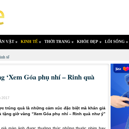
ÂN VẬT
KINH TẾ
THỜI TRANG
KHỎE ĐẸP
LỐI SỐNG
inh tế
g ‘Xem Góa phụ nhí – Rinh quà
m 2017
c trúng quà là những cảm xúc đặc biệt mà khán giả
 tặng giờ vàng “Xem Góa phụ nhí – Rinh quà như ý”
 giả màn ảnh được thưởng thức những thước phim hay