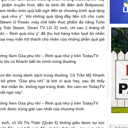
u phẩm truyền hình đến từ kinh đô điện ảnh Bollywood,
em nhiều món quà bất ngờ đến từ chương trình quà tặng
 quà như ý”. Với những quà tặng đầy tiện ích cho cuộc
c Steam O Power, máy chế biến thực phẩm đa năng Turbi
y Tobi Steam, Smart TV LG 32 inch, chỉ sau 1 tháng tổ
í – Rinh quà như ý” đã thu hút hàng trăm lượt tin nhắn
hoại may mắn trở thành chủ nhân của những phần quà giá
c khi cô Khanh biết tin mình trúng thưởng
in có tên trong danh sách trúng thưởng, Cô Trần Mỹ Khanh
i bộ phim “Góa phụ nhí” là bởi vì quá hay, sau đó thấy
g thử nhắn tin, không ngờ trúng thiệt. Xin cám ơn TodayTV
bất ngờ này”.
ình được trúng giải cao nhất của chương trình
 inch, cô Vũ Thị Thân (Quận 6) không giấu được sự xúc