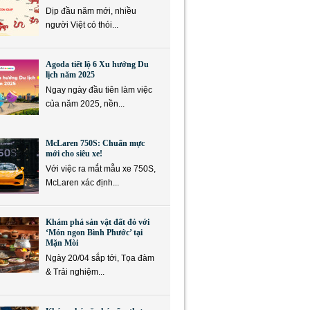
Dịp đầu năm mới, nhiều
người Việt có thói...
Agoda tiết lộ 6 Xu hướng Du
lịch năm 2025
Ngay ngày đầu tiên làm việc
của năm 2025, nền...
McLaren 750S: Chuẩn mực
mới cho siêu xe!
Với việc ra mắt mẫu xe 750S,
McLaren xác định...
Khám phá sản vật đất đỏ với
‘Món ngon Bình Phước’ tại
Mặn Mòi
Ngày 20/04 sắp tới, Tọa đàm
& Trải nghiệm...