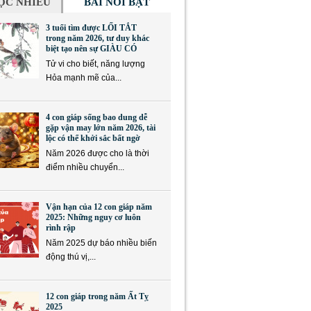
ỌC NHIỀU
BÀI NỔI BẬT
3 tuổi tìm được LỐI TẮT
trong năm 2026, tư duy khác
biệt tạo nên sự GIÀU CÓ
Tử vi cho biết, năng lượng
Hỏa mạnh mẽ của...
4 con giáp sống bao dung dễ
gặp vận may lớn năm 2026, tài
lộc có thể khởi sắc bất ngờ
Năm 2026 được cho là thời
điểm nhiều chuyển...
Vận hạn của 12 con giáp năm
2025: Những nguy cơ luôn
rình rập
Năm 2025 dự báo nhiều biến
động thú vị,...
12 con giáp trong năm Ất Tỵ
2025