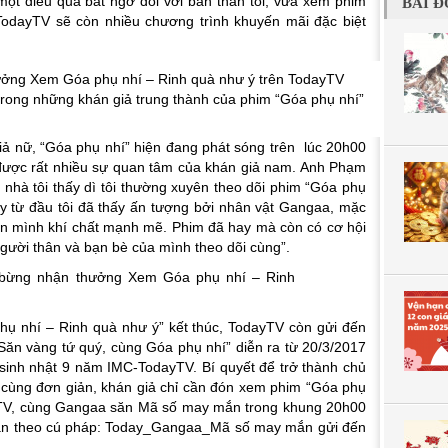
 một điều quá bất ngờ đối với bản thân tôi, vừa xem phim
BÀI Đ
TodayTV sẽ còn nhiều chương trình khuyến mãi đặc biệt
ong những khán giả trung thành của phim “Góa phụ nhí”
giả nữ, “Góa phụ nhí” hiện đang phát sóng trên lúc 20h00
được rất nhiều sự quan tâm của khán giả nam. Anh Phạm
nhà tôi thấy dì tôi thường xuyên theo dõi phim “Góa phụ
gay từ đầu tôi đã thấy ấn tượng bởi nhân vật Gangaa, mặc
ên mình khí chất mạnh mẽ. Phim đã hay mà còn có cơ hội
người thân và bạn bè của mình theo dõi cùng”.
ụ nhí – Rinh quà như ý” kết thúc, TodayTV còn gửi đến
Săn vàng tứ quý, cùng Góa phụ nhí” diễn ra từ 20/3/2017
sinh nhật 9 năm IMC-TodayTV. Bí quyết để trở thành chủ
ô cùng đơn giản, khán giả chỉ cần đón xem phim “Góa phụ
ayTV, cùng Gangaa săn Mã số may mắn trong khung 20h00
hắn theo cú pháp: Today_Gangaa_Mã số may mắn gửi đến