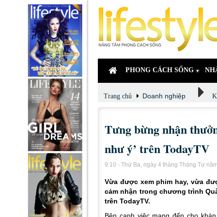
PHONG CÁCH SỐNG
NH
Doanh nghiệp
Trang chủ
K
Tưng bừng nhận thưởn
như ý’ trên TodayTV
9:10 - Thứ Ba, ngày 4 tháng Tháng Tư nă
Vừa được xem phim hay, vừa đượ
cảm nhận trong chương trình Quà
trên TodayTV.
Bên cạnh việc mang đến cho khán