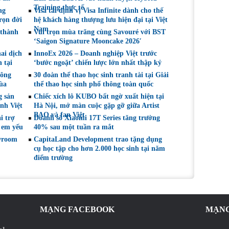
m’
Lan
chọn sáng suốt
Training thực tế
ng
Visa tái định vị Visa Infinite dành cho thế
rọn đời
hệ khách hàng thượng lưu hiện đại tại Việt
Nam
 thành
Vui trọn mùa trăng cùng Savouré với BST
‘Saigon Signature Mooncake 2026′
ai dịch
InnoEx 2026 – Doanh nghiệp Việt trước
 tại
‘bước ngoặt’ chiến lược lớn nhất thập kỷ
hông
30 đoàn thể thao học sinh tranh tài tại Giải
ùa
thể thao học sinh phổ thông toàn quốc
g sản
Chiếc xích lô KUBO bất ngờ xuất hiện tại
nh Việt
Hà Nội, mở màn cuộc gặp gỡ giữa Artist
BAO và fan Việt
i trợ
Doanh số Xiaomi 17T Series tăng trưởng
 em yếu
40% sau một tuần ra mắt
wroom
CapitaLand Development trao tặng dụng
cụ học tập cho hơn 2.000 học sinh tại năm
điểm trường
MẠNG FACEBOOK
MẠNG