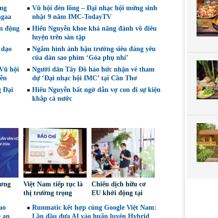
ởng
Vũ hội đèn lồng – Đại nhạc hội mừng sinh
ngaa
nhật 9 năm IMC-TodayTV
ận động
Hiếu Nguyễn khoe khả năng đánh võ điêu
luyện trên sàn tập
 dạo
Ngắm hình ảnh hậu trường siêu đáng yêu
của dàn sao phim ‘Góa phụ nhí’
‘Vũ hội
Người dân Tây Đô háo hức nhận vé tham
iễn
dự ‘Đại nhạc hội IMC’ tại Cần Thơ
g Đại
Hiếu Nguyễn bất ngờ dẫn vợ con đi sự kiện
khắp cả nước
ương
Việt Nam tiếp tục là
Chiến dịch hữu cơ
thị trường trọng
EU khởi động tại
 đạt
điểm đối với nông
Việt Nam, thúc đẩy
ao
Runmatic kết hợp cùng Google Việt Nam:
 Kinh
sản, thực phẩm Ba
người tiêu dùng lựa
ề an
Lần đầu đưa AI vào huấn luyện Hybrid