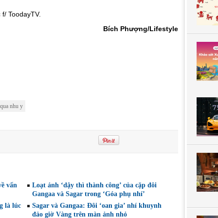
c f/ ToodayTV.
Bích Phượng/Lifestyle
 qua nhu y
về vấn
Loạt ảnh ‘dậy thì thành công’ của cặp đôi
Gangaa và Sagar trong ‘Góa phụ nhí’
 là lúc
Sagar và Gangaa: Đôi ‘oan gia’ nhí khuynh
đảo giờ Vàng trên màn ảnh nhỏ