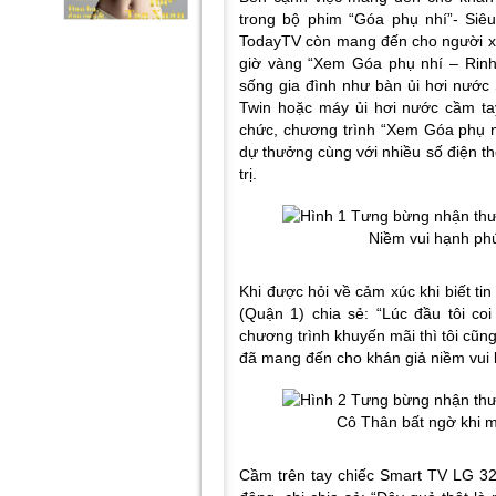
trong bộ phim “Góa phụ nhí”- Siê
TodayTV còn mang đến cho người x
giờ vàng “Xem Góa phụ nhí – Rinh
sống gia đình như bàn ủi hơi nướ
Twin hoặc máy ủi hơi nước cầm ta
chức, chương trình “Xem Góa phụ nh
dự thưởng cùng với nhiều số điện t
trị.
Niềm vui hạnh phú
Khi được hỏi về cảm xúc khi biết t
(Quận 1) chia sẻ: “Lúc đầu tôi co
chương trình khuyến mãi thì tôi cũn
đã mang đến cho khán giả niềm vui 
Cô Thân bất ngờ khi m
Cầm trên tay chiếc Smart TV LG 32