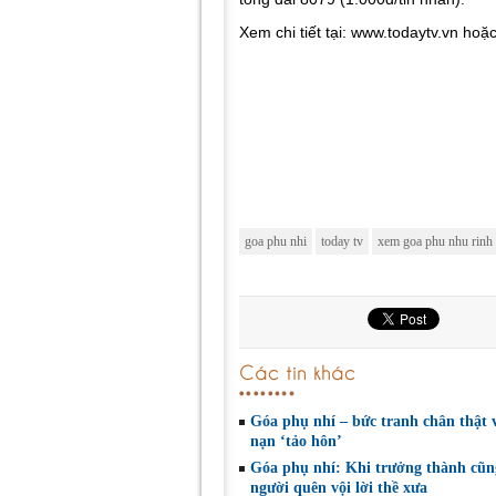
Xem chi tiết tại: www.todaytv.vn hoặ
goa phu nhi
today tv
xem goa phu nhu rinh
Các tin khác
Góa phụ nhí – bức tranh chân thật 
nạn ‘tảo hôn’
Góa phụ nhí: Khi trưởng thành cũng
người quên vội lời thề xưa