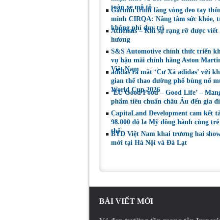
5,5 triệu đồng
doanh Việt Na
toàn xe mô tô
Garmin trình làng vòng đeo tay thô
năm 2026
minh CIRQA: Nâng tầm sức khỏe, t
không phí duy trì
Athénaïs – Khi sự rạng rỡ được viết
hương
S&S Automotive chính thức triển kh
vụ hậu mãi chính hãng Aston Martin
Việt Nam
adidas ra mắt ‘Cư Xá adidas’ với k
gian thể thao đường phố bùng nổ m
World Cup 2026
‘EU Good Food – Good Life’ – Man
phẩm tiêu chuẩn châu Âu đến gia đì
CapitaLand Development cam kết tà
98.000 đô la Mỹ đồng hành cùng trẻ
thế
BYD Việt Nam khai trương hai sho
mới tại Hà Nội và Đà Lạt
BÀI VIẾT MỚI