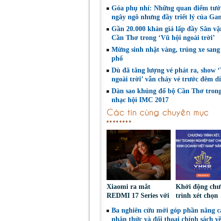
Góa phụ nhí: Những quan điểm tư
ngây ngô nhưng đầy triết lý của Ga
Gần 20.000 khán giả lấp đầy Sân v
Cần Thơ trong ‘Vũ hội ngoài trời’
Mừng sinh nhật vàng, trúng xe sang
phố
Dù đã tăng lượng vé phát ra, show 
ngoài trời’ vẫn cháy vé trước đêm d
Dàn sao khủng đổ bộ Cần Thơ tron
nhạc hội IMC 2017
Các tin cùng chuyên mục
Xiaomi ra mắt
Khởi động ch
REDMI 17 Series với
trình xét chọn
pin 7.500mAh, thiết
‘Doanh nghiệp
Ba nghiên cứu mới góp phần nâng c
kế trẻ trung, giá từ
chuẩn Văn hóa
nhận thức và đối thoại chính sách v