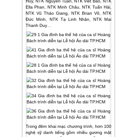
Huy, NTK Nguyễn Tuấn, NTK Viết Bảo, NTK
Ella Phan, NTK Minh Châu, NTK Tuấn Hải,
NTK Vũ Thảo Giang, NTK Brian Võ, NTK
Đức Minh, NTK Tạ Linh Nhân, NTK Mai
Thanh Duy…
Trong đêm khai mạc chương trình, hơn 100
nghệ sỹ danh tiếng gồm nhiều gương mặt