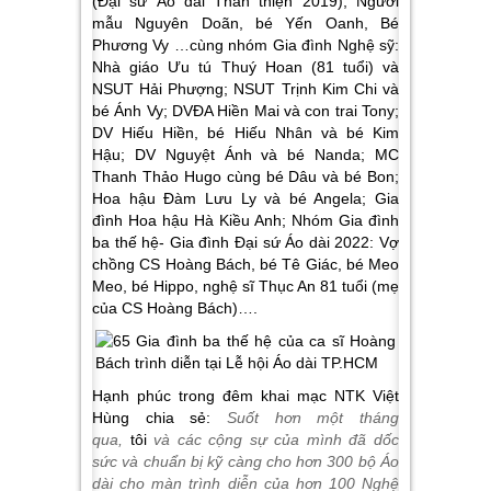
(Đại sứ Áo dài Thân thiện 2019), Người
mẫu Nguyên Doãn, bé Yến Oanh, Bé
Phương Vy …cùng nhóm Gia đình Nghệ sỹ:
Nhà giáo Ưu tú Thuý Hoan (81 tuổi) và
NSUT Hải Phượng; NSUT Trịnh Kim Chi và
bé Ánh Vy; DVĐA Hiền Mai và con trai Tony;
DV Hiếu Hiền, bé Hiếu Nhân và bé Kim
Hậu; DV Nguyệt Ánh và bé Nanda; MC
Thanh Thảo Hugo cùng bé Dâu và bé Bon;
Hoa hậu Đàm Lưu Ly và bé Angela; Gia
đình Hoa hậu Hà Kiều Anh; Nhóm Gia đình
ba thế hệ- Gia đình Đại sứ Áo dài 2022: Vợ
chồng CS Hoàng Bách, bé Tê Giác, bé Meo
Meo, bé Hippo, nghệ sĩ Thục An 81 tuổi (mẹ
của CS Hoàng Bách)….
Hạnh phúc trong đêm khai mạc NTK Việt
Hùng chia sẻ:
Suốt hơn một tháng
qua,
tôi
và các cộng sự của mình đã dốc
sức và chuẩn bị kỹ càng cho hơn 300 bộ Áo
dài cho màn trình diễn của hơn 100 Nghệ