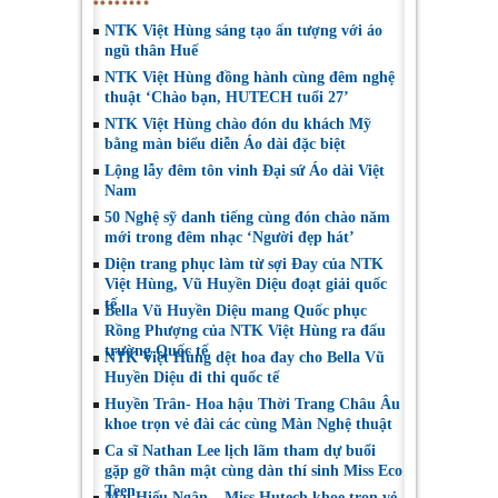
NTK Việt Hùng sáng tạo ấn tượng với áo
ngũ thân Huế
NTK Việt Hùng đồng hành cùng đêm nghệ
thuật ‘Chào bạn, HUTECH tuổi 27’
NTK Việt Hùng chào đón du khách Mỹ
bằng màn biểu diễn Áo dài đặc biệt
Lộng lẫy đêm tôn vinh Đại sứ Áo dài Việt
Nam
50 Nghệ sỹ danh tiếng cùng đón chào năm
mới trong đêm nhạc ‘Người đẹp hát’
Diện trang phục làm từ sợi Đay của NTK
Việt Hùng, Vũ Huyền Diệu đoạt giải quốc
tế
Bella Vũ Huyền Diệu mang Quốc phục
Rồng Phượng của NTK Việt Hùng ra đấu
trường Quốc tế
NTK Việt Hùng dệt hoa đay cho Bella Vũ
Huyền Diệu đi thi quốc tế
Huyền Trân- Hoa hậu Thời Trang Châu Âu
khoe trọn vẻ đài các cùng Màn Nghệ thuật
Ca sĩ Nathan Lee lịch lãm tham dự buổi
gặp gỡ thân mật cùng dàn thí sinh Miss Eco
Teen
Mai Hiếu Ngân – Miss Hutech khoe trọn vẻ