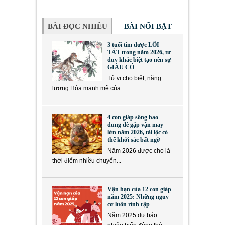
BÀI ĐỌC NHIỀU
BÀI NỔI BẬT
3 tuổi tìm được LỐI
TẮT trong năm 2026, tư
duy khác biệt tạo nên sự
GIÀU CÓ
Tử vi cho biết, năng
lượng Hỏa mạnh mẽ của...
4 con giáp sống bao
dung dễ gặp vận may
lớn năm 2026, tài lộc có
thể khởi sắc bất ngờ
Năm 2026 được cho là
thời điểm nhiều chuyển...
Vận hạn của 12 con giáp
năm 2025: Những nguy
cơ luôn rình rập
Năm 2025 dự báo