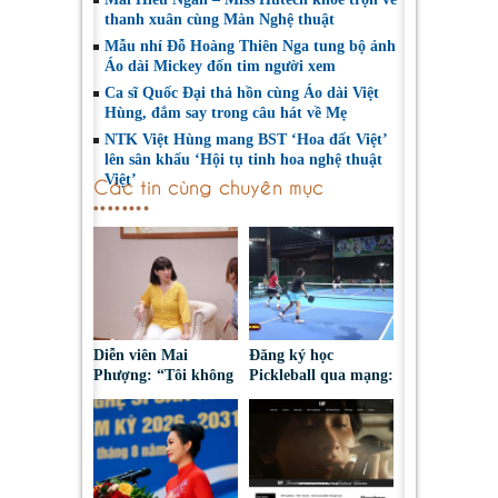
thanh xuân cùng Màn Nghệ thuật
Mẫu nhí Đỗ Hoàng Thiên Nga tung bộ ảnh
Áo dài Mickey đốn tim người xem
Ca sĩ Quốc Đại thả hồn cùng Áo dài Việt
Hùng, đắm say trong câu hát về Mẹ
NTK Việt Hùng mang BST ‘Hoa đất Việt’
lên sân khấu ‘Hội tụ tinh hoa nghệ thuật
Việt’
Các tin cùng chuyên mục
Diễn viên Mai
Đăng ký học
Phượng: “Tôi không
Pickleball qua mạng:
bao giờ hối hận về
Nguy cơ bị chiếm
những gì mình đã
đoạt tài sản
chọn”