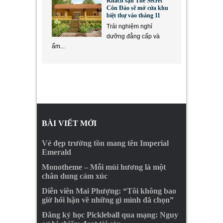
Khách sạn The Secret
Côn Đảo sẽ mở cửa khu
biệt thự vào tháng 11
Trải nghiệm nghỉ
dưỡng đẳng cấp và
ẩm...
BÀI VIẾT MỚI
Vẻ đẹp trường tồn mang tên Imperial
Emerald
Monotheme – Mỗi mùi hương là một
chân dung cảm xúc
Diễn viên Mai Phượng: “Tôi không bao
giờ hối hận về những gì mình đã chọn”
Đăng ký học Pickleball qua mạng: Nguy