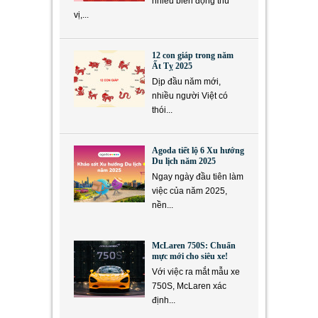
nhiều biến động thú
vị,...
12 con giáp trong năm
Ất Tỵ 2025
Dịp đầu năm mới,
nhiều người Việt có
thói...
Agoda tiết lộ 6 Xu hướng
Du lịch năm 2025
Ngay ngày đầu tiên làm
việc của năm 2025,
nền...
McLaren 750S: Chuẩn
mực mới cho siêu xe!
Với việc ra mắt mẫu xe
750S, McLaren xác
định...