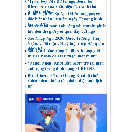
‘Tị vài boy’ Ma Bư tái ngộ Bona, bố
Rhymastic vừa xuất hiện đã tranh thủ
‘quăng miếng’
Phim Nghỉ Hè Sợ Nghỉ Hưu tung poster
đặc biệt nhân kỷ niệm ngày Thương binh –
Liệt sĩ 27/7
Shin trở lại màn ảnh rộng với chuyến phiêu
lưu đến thế giới yêu quái đầy bất ngờ
Sao Nhập Ngũ 2026: Quốc Trường, Thúy
Ngân… đối mặt với kỷ luật thép Hải quân
đánh bộ
Sau gần 9 năm cùng Chillies, khang giới
thiệu EP solo đầu tay “ngoi mot minh”
“Người Nhện: Khởi Đầu Mới” trở lại màn
ảnh rộng trong định dạng SCREENX
Beta Cinemas Trần Quang Khải tổ chức
chiếu miễn phí ba tác phẩm điện ảnh lịch
sử