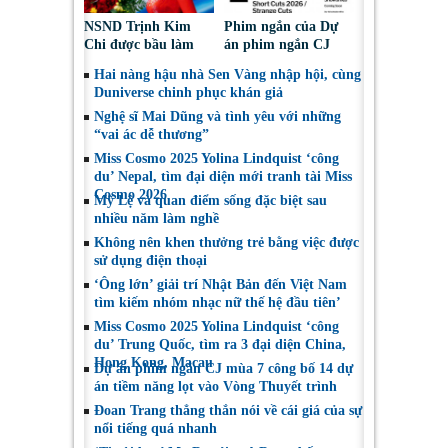
NSND Trịnh Kim
Phim ngắn của Dự
Chi được bầu làm
án phim ngắn CJ
Phó Chủ tịch Hội
tiếp tục được đề cử
Hai nàng hậu nhà Sen Vàng nhập hội, cùng
Nghệ sĩ Sân khấu
tại LHP quốc tế
Duniverse chinh phục khán giả
Việt Nam
Toronto 2026
Nghệ sĩ Mai Dũng và tình yêu với những
“vai ác dễ thương”
Miss Cosmo 2025 Yolina Lindquist ‘công
du’ Nepal, tìm đại diện mới tranh tài Miss
Cosmo 2026
Mỹ Lệ và quan điểm sống đặc biệt sau
nhiều năm làm nghề
Không nên khen thưởng trẻ bằng việc được
sử dụng điện thoại
‘Ông lớn’ giải trí Nhật Bản đến Việt Nam
tìm kiếm nhóm nhạc nữ thế hệ đầu tiên’
Miss Cosmo 2025 Yolina Lindquist ‘công
du’ Trung Quốc, tìm ra 3 đại diện China,
Hong Kong, Macau
Dự án phim ngắn CJ mùa 7 công bố 14 dự
án tiềm năng lọt vào Vòng Thuyết trình
Đoan Trang thẳng thắn nói về cái giá của sự
nổi tiếng quá nhanh