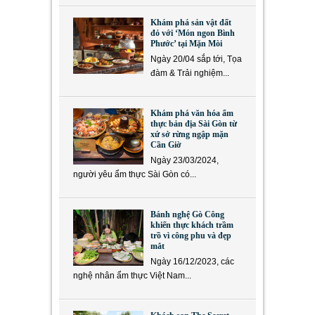
Khám phá sản vật đất
đỏ với ‘Món ngon Bình
Phước’ tại Mặn Mòi
Ngày 20/04 sắp tới, Tọa
đàm & Trải nghiệm...
Khám phá văn hóa ẩm
thực bản địa Sài Gòn từ
xứ sở rừng ngập mặn
Cần Giờ
Ngày 23/03/2024,
người yêu ẩm thực Sài Gòn có...
Bánh nghệ Gò Công
khiến thực khách trầm
trồ vì công phu và đẹp
mắt
Ngày 16/12/2023, các
nghệ nhân ẩm thực Việt Nam...