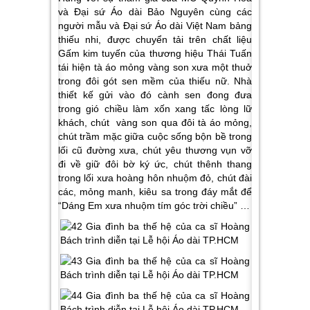
và Đại sứ Áo dài Bảo Nguyên cùng các
người mẫu và Đại sứ Áo dài Việt Nam bảng
thiếu nhi, được chuyển tải trên chất liệu
Gấm kim tuyến của thương hiệu Thái Tuấn
tái hiện tà áo mỏng vàng son xưa một thuở
trong đôi gót sen mềm của thiếu nữ. Nhà
thiết kế gửi vào đó cành sen đong đưa
trong gió chiều làm xốn xang tấc lòng lữ
khách, chút vàng son qua đôi tà áo mỏng,
chút trầm mặc giữa cuộc sống bộn bề trong
lối cũ đường xưa, chút yêu thương vụn vỡ
đi về giữ đôi bờ ký ức, chút thênh thang
trong lối xưa hoàng hôn nhuộm đỏ, chút đài
các, mỏng manh, kiêu sa trong đáy mắt để
“Dáng Em xưa nhuộm tím góc trời chiều” …