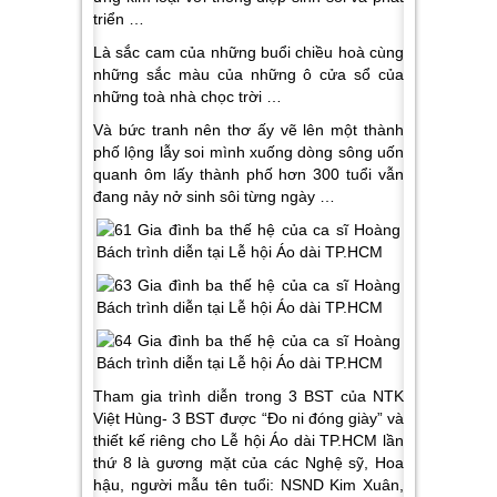
triển …
Là sắc cam của những buổi chiều hoà cùng
những sắc màu của những ô cửa sổ của
những toà nhà chọc trời …
Và bức tranh nên thơ ấy vẽ lên một thành
phố lộng lẫy soi mình xuống dòng sông uốn
quanh ôm lấy thành phố hơn 300 tuổi vẫn
đang nảy nở sinh sôi từng ngày …
Tham gia trình diễn trong 3 BST của NTK
Việt Hùng- 3 BST được “Đo ni đóng giày” và
thiết kế riêng cho Lễ hội Áo dài TP.HCM lần
thứ 8 là gương mặt của các Nghệ sỹ, Hoa
hậu, người mẫu tên tuổi: NSND Kim Xuân,