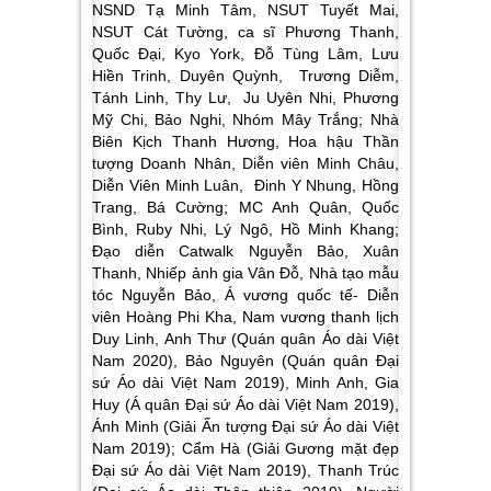
NSND Tạ Minh Tâm, NSUT Tuyết Mai,
NSUT Cát Tường, ca sĩ Phương Thanh,
Quốc Đại, Kyo York, Đỗ Tùng Lâm, Lưu
Hiền Trinh, Duyên Quỳnh, Trương Diễm,
Tánh Linh, Thy Lư, Ju Uyên Nhi, Phương
Mỹ Chi, Bảo Nghi, Nhóm Mây Trắng; Nhà
Biên Kịch Thanh Hương, Hoa hậu Thần
tượng Doanh Nhân, Diễn viên Minh Châu,
Diễn Viên Minh Luân, Đinh Y Nhung, Hồng
Trang, Bá Cường; MC Anh Quân, Quốc
Bình, Ruby Nhi, Lý Ngô, Hồ Minh Khang;
Đạo diễn Catwalk Nguyễn Bảo, Xuân
Thanh, Nhiếp ảnh gia Vân Đỗ, Nhà tạo mẫu
tóc Nguyễn Bảo, Á vương quốc tế- Diễn
viên Hoàng Phi Kha, Nam vương thanh lịch
Duy Linh, Anh Thư (Quán quân Áo dài Việt
Nam 2020), Bảo Nguyên (Quán quân Đại
sứ Áo dài Việt Nam 2019), Minh Anh, Gia
Huy (Á quân Đại sứ Áo dài Việt Nam 2019),
Ánh Minh (Giải Ấn tượng Đại sứ Áo dài Việt
Nam 2019); Cẩm Hà (Giải Gương mặt đẹp
Đại sứ Áo dài Việt Nam 2019), Thanh Trúc