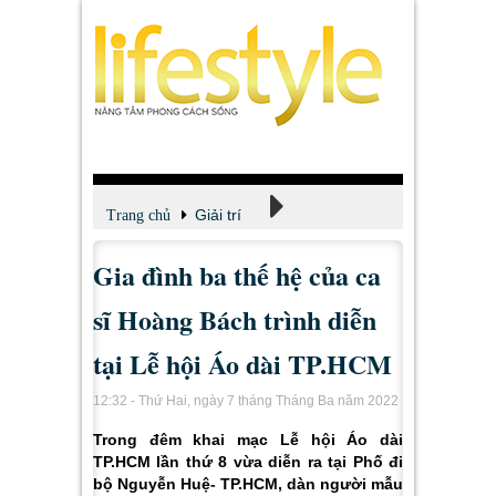
Giải trí
Trang chủ
Gia đình ba thế hệ của ca
Xem - Nghe - Đọc
sĩ Hoàng Bách trình diễn
tại Lễ hội Áo dài TP.HCM
12:32 - Thứ Hai, ngày 7 tháng Tháng Ba năm 2022
Trong đêm khai mạc Lễ hội Áo dài
TP.HCM lần thứ 8 vừa diễn ra tại Phố đi
bộ Nguyễn Huệ- TP.HCM, dàn người mẫu