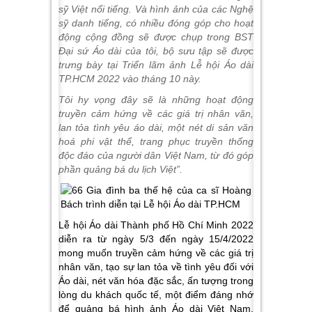
sỹ Việt nổi tiếng. Và
hình ảnh của các Nghệ
sỹ danh tiếng, có nhiều đóng góp cho hoạt
động cộng đồng sẽ được chụp trong BST
Đại sứ Áo dài của tôi, bộ sưu tập sẽ được
trưng bày tại Triển lãm ảnh Lễ hội Áo dài
TP.HCM 2022 vào tháng 10 này.
Tôi hy vọng đây sẽ là những hoạt động
truyền cảm hứng về các giá trị nhân văn,
lan tỏa tình yêu áo dài, một nét di sản văn
hoá phi vật thể, trang phục truyền thống
độc đáo của người dân Việt Nam, từ đó góp
phần quảng bá du lịch Việt”.
Lễ hội Áo dài Thành phố Hồ Chí Minh 2022
diễn ra từ ngày 5/3 đến ngày 15/4/2022
mong muốn truyền cảm hứng về các giá trị
nhân văn, tạo sự lan tỏa về tình yêu đối với
Áo dài, nét văn hóa đặc sắc, ấn tượng trong
lòng du khách quốc tế, một điểm đáng nhớ
để quảng bá hình ảnh Áo dài Việt Nam,