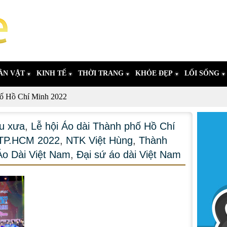
ÂN VẬT
KINH TẾ
THỜI TRANG
KHỎE ĐẸP
LỐI SỐNG
hố Hồ Chí Minh 2022
u xưa
,
Lễ hội Áo dài Thành phố Hồ Chí
i TP.HCM 2022
,
NTK Việt Hùng
,
Thành
Áo Dài Việt Nam
,
Đại sứ áo dài Việt Nam