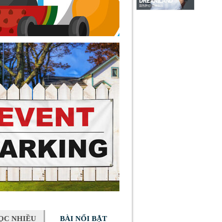
ỌC NHIỀU
BÀI NỔI BẬT