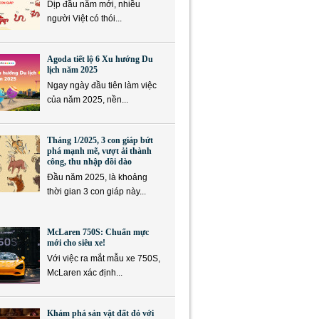
Dịp đầu năm mới, nhiều
người Việt có thói...
Agoda tiết lộ 6 Xu hướng Du
lịch năm 2025
Ngay ngày đầu tiên làm việc
của năm 2025, nền...
Tháng 1/2025, 3 con giáp bứt
phá mạnh mẽ, vượt ải thành
công, thu nhập dồi dào
Đầu năm 2025, là khoảng
thời gian 3 con giáp này...
McLaren 750S: Chuẩn mực
mới cho siêu xe!
Với việc ra mắt mẫu xe 750S,
McLaren xác định...
Khám phá sản vật đất đỏ với