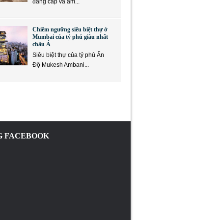
đẳng cấp và ẩm...
Chiêm ngưỡng siêu biệt thự ở
Mumbai của tỷ phú giàu nhất
châu Á
Siêu biệt thự của tỷ phú Ấn
Độ Mukesh Ambani...
 FACEBOOK