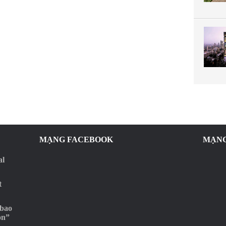
MẠNG FACEBOOK
MẠNG
al
t
 bao
ọn”