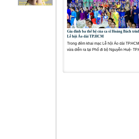
Gia đình ba thế hệ của ca sĩ Hoàng Bách trình
Lễ hội Áo dài TP.HCM
Trong đêm khai mạc Lễ hội Áo dài TP.HCM 
vừa diễn ra tại Phố đi bộ Nguyễn Huệ- TP
người mẫu...