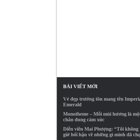
BÀI VIẾT MỚI
Vẻ đẹp trường tồn mang tên Imperi
Emerald
Monotheme – Mỗi mùi hương là mộ
chân dung cảm xúc
Diễn viên Mai Phượng: “Tôi không
giờ hối hận về những gì mình đã ch