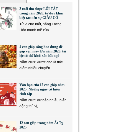
3 tuổi tìm được LỐI TẮT
trong năm 2026, tư duy khác
biệt tạo nên sự GIÀU CÓ
Tử vi cho biết, năng lượng
Hỏa mạnh mẽ của...
4 con giáp sống bao dung dễ
gặp vận may lớn năm 2026, tài
lộc có thể khởi sắc bất ngờ
Năm 2026 được cho là thời
điểm nhiều chuyển...
Vận hạn của 12 con giáp năm
2025: Những nguy cơ luôn
rình rập
Năm 2025 dự báo nhiều biến
động thú vị,...
12 con giáp trong năm Ất Tỵ
2025