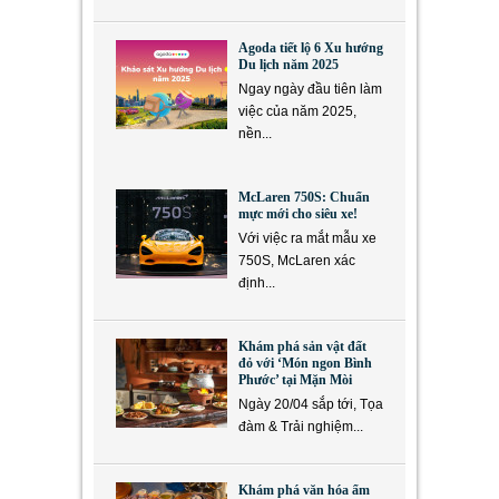
Agoda tiết lộ 6 Xu hướng
Du lịch năm 2025
Ngay ngày đầu tiên làm
việc của năm 2025,
nền...
McLaren 750S: Chuẩn
mực mới cho siêu xe!
Với việc ra mắt mẫu xe
750S, McLaren xác
định...
Khám phá sản vật đất
đỏ với ‘Món ngon Bình
Phước’ tại Mặn Mòi
Ngày 20/04 sắp tới, Tọa
đàm & Trải nghiệm...
Khám phá văn hóa ẩm