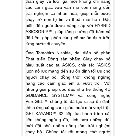
thân giày và lưỡi gà mới không chỉ nâng
cao cảm giác vừa vặn mà còn mang đến
trải nghiệm cá nhân hóa, giúp mỗi bước
chạy trở nên tự tin và thoải mái hơn. Đặc
biệt, đế ngoài được nâng cấp với HYBRID
ASICSGRIP™, giúp tăng cường độ bám và
độ bền, góp phần củng cố sự ổn định trên
từng bước di chuyển.
Ông Tomohiro Nishida, đại diện bộ phận
Phát triển Dòng sản phẩm Giày chạy bộ
hiệu suất cao tại ASICS, chia sẻ: “ASICS
luôn nỗ lực mang đến sự ổn định tối ưu cho
người chạy bộ, đồng thời không ngừng
nâng cao cảm giác êm ái vượt trội. Với
những giải pháp độc đáo như hệ thống 4D
GUIDANCE SYSTEM™ và công nghệ
PureGEL™, chúng tôi đã tạo ra sự ổn định
thích ứng cùng cảm giác thoải mái vượt trội.
GEL-KAYANO™ 32 tiếp tục hành trình cải
tiến không ngừng đó, tích hợp những đổi
mới đột phá nhằm nâng tầm trải nghiệm
chạy bộ. Chúng tôi rất mong chờ người