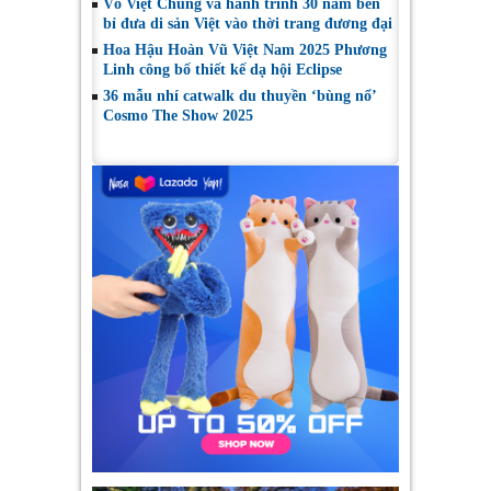
Võ Việt Chung và hành trình 30 năm bền
bỉ đưa di sản Việt vào thời trang đương đại
Hoa Hậu Hoàn Vũ Việt Nam 2025 Phương
Linh công bố thiết kế dạ hội Eclipse
36 mẫu nhí catwalk du thuyền ‘bùng nổ’
Cosmo The Show 2025