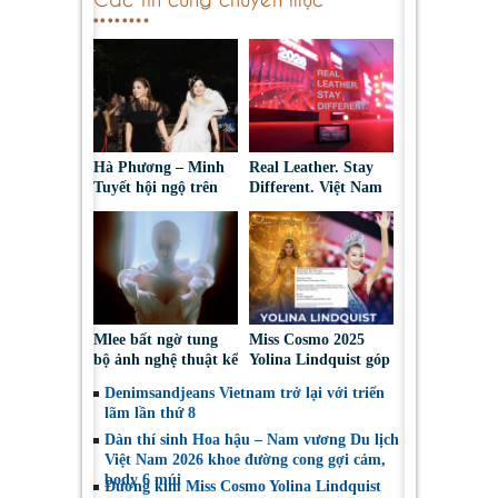
Hà Phương – Minh
Real Leather. Stay
Tuyết hội ngộ trên
Different. Việt Nam
thảm đỏ, kể câu
2026: Tôn vinh sáng
chuyện phía sau tạo
tạo da thuộc và thời
hình “nàng bướm”
trang bền vững
Mlee bất ngờ tung
Miss Cosmo 2025
bộ ảnh nghệ thuật kể
Yolina Lindquist góp
về lần đầu đối diện
mặt trong Top 10 Mỹ
Denimsandjeans Vietnam trở lại với triển
với bóng tối tâm hồn
Nhân Đẹp Nhất Năm
lãm lần thứ 8
2025
Dàn thí sinh Hoa hậu – Nam vương Du lịch
Việt Nam 2026 khoe đường cong gợi cảm,
body 6 múi
Đương kim Miss Cosmo Yolina Lindquist