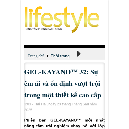
Thời trang
Trang chủ
GEL-KAYANO™ 32: Sự
Tin tức - Tư vấn
êm ái và ổn định vượt trội
trong một thiết kế cao cấp
3:03 - Thứ Hai, ngày 23 tháng Tháng Sáu năm
2025
Phiên bản GEL-KAYANO™ mới nhất
nâng tầm trải nghiệm chạy bộ với lớp