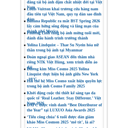
đăng tải bộ ảnh đậm chất nhiệt đới tại Việt
Nam
Louis Vuitton khai trương cửa hàng nam
đầu tiên tại Việt Nam, quy tụ dàn sao đình
đám
Banana Republic ra mắt BST Spring 2026
lấy cảm hứng sống động và lãng mạn của
thành phố Mexico
Phương Linh tung bộ ảnh mừng tuổi mới,
đánh dấu hành trình trưởng thành
Yolina Lindquist – Thae Su Nyein hóa nữ
thần trong bộ ảnh tại Myanmar
Đoàn ngoại giao ASEAN đến thăm nhà
riêng NTK Việt Hùng, xem trình diễn áo
dài
Đương kim Miss Cosmo 2025 Yolina
Linquist thực hiện bộ ảnh giữa New York
-10°C
Hai thế hệ Miss Cosmo xuất hiện quyền lực
trong bộ ảnh Cosmo Family 2025
Khởi động cuộc thi thiết kế sáng tạo da
quốc tế ‘Real Leather. Stay Different.’ Việt
Nam 2026
DAFC được vinh danh “Best Distributor of
the Year” tại LUXUO Asia Awards 2025
‘Tiểu công chúa’ 6 tuổi được dàn giám
khảo Miss Cosmon 2025 ‘mê tít’, là ai?