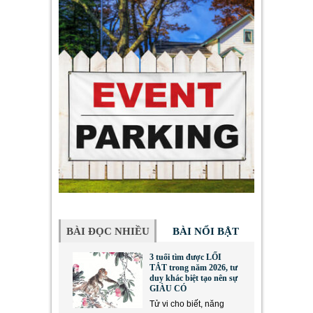
BÀI ĐỌC NHIỀU
BÀI NỔI BẬT
3 tuổi tìm được LỐI
TẮT trong năm 2026, tư
duy khác biệt tạo nên sự
GIÀU CÓ
Tử vi cho biết, năng