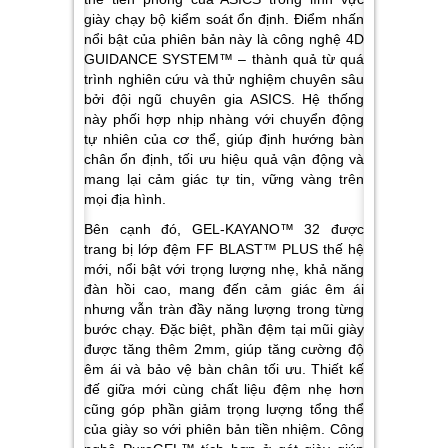
giày chạy bộ kiểm soát ổn định. Điểm nhấn
nổi bật của phiên bản này là công nghệ 4D
GUIDANCE SYSTEM™ – thành quả từ quá
trình nghiên cứu và thử nghiệm chuyên sâu
bởi đội ngũ chuyên gia ASICS. Hệ thống
này phối hợp nhịp nhàng với chuyển động
tự nhiên của cơ thể, giúp định hướng bàn
chân ổn định, tối ưu hiệu quả vận động và
mang lại cảm giác tự tin, vững vàng trên
mọi địa hình.
Bên cạnh đó, GEL-KAYANO™ 32 được
trang bị lớp đệm FF BLAST™ PLUS thế hệ
mới, nổi bật với trọng lượng nhẹ, khả năng
đàn hồi cao, mang đến cảm giác êm ái
nhưng vẫn tràn đầy năng lượng trong từng
bước chạy. Đặc biệt, phần đệm tại mũi giày
được tăng thêm 2mm, giúp tăng cường độ
êm ái và bảo vệ bàn chân tối ưu. Thiết kế
đế giữa mới cùng chất liệu đệm nhẹ hơn
cũng góp phần giảm trọng lượng tổng thể
của giày so với phiên bản tiền nhiệm. Công