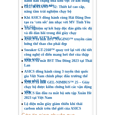
đánh dấu chặng đua khu vực 10 km bùng
nổ và giàu cảm xúc
GEL-KAYANO™ 32: Thiết kế cao cấp,
nâng tầm trải nghiệm chạy bộ
Khi ASICS đồng hành cùng Hải Đăng Doo
tạo ra ‘cơn sốt’ âm nhạc với MV Tình Yêu
Vô Giá
Trải nghiệm sự kết hợp độc đáo giữa tốc độ
và đồ đàn hồi trong đôi giày chạy
NOVABLAST™ 5 mới
ASICS ra mắt BST NAGINO™ truyền cảm
hứng thể thao cho phái đẹp
Sneaker GT-2160™ quay trở lại với chi tiết
công nghệ cổ điển mang hơi thở của thập
niên trước
ASICS ra mắt BST Thu Đông 2023 tại Thái
Lan
ASICS đồng hành cùng 3 tuyển thủ quốc
gia Việt Nam chinh phục đấu trường thể
thao phối hợp
ASICS ra mắt GEL-NIMBUS™ 25 – Giày
chạy bộ được kiểm chứng bởi các vận động
viên
ASICS lần đầu ra mắt bộ sưu tập Xuân Hè
2023 tại Việt Nam
Lộ diện mẫu giày giảm thiểu khí thải
carbon nhất trên thế giới của ASICS
Các tin cùng chuyên mục