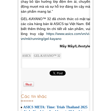
chạy bô tận hưởng lớp đệm êm ái, chuyển
động mượt mà và sự hỗ trợ đáng tin cậy mà
sản phẩm mang lại.”
GEL-KAYANO™ 32 đã chính thức có mặt tại
các cửa hàng bán lẻ ASICS tại Việt Nam. Để
biết thêm thông tin chi tiết về sản phẩm, vui
lòng truy cập
https://www.asics.com/vn/vi-
vn/mk/running/gel-kayano
Mây Mây/Lifestyle
ASICS
GEL-KAYANO™ 32
Các tin khác
ASICS META: Time: Trials Thailand 2025