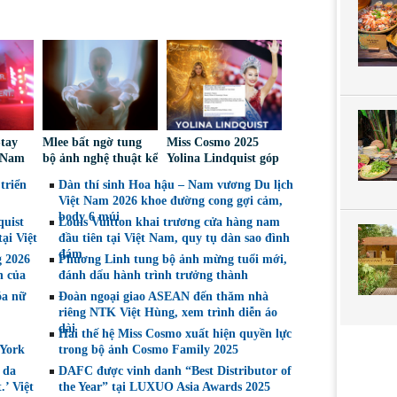
Stay
Mlee bất ngờ tung
Miss Cosmo 2025
t Nam
bộ ảnh nghệ thuật kể
Yolina Lindquist góp
 sáng
về lần đầu đối diện
mặt trong Top 10 Mỹ
triển
Dàn thí sinh Hoa hậu – Nam vương Du lịch
à thời
với bóng tối tâm hồn
Nhân Đẹp Nhất Năm
Việt Nam 2026 khoe đường cong gợi cảm,
g
2025
body 6 múi
quist
Louis Vuitton khai trương cửa hàng nam
ại Việt
đầu tiên tại Việt Nam, quy tụ dàn sao đình
đám
g 2026
Phương Linh tung bộ ảnh mừng tuổi mới,
n của
đánh dấu hành trình trưởng thành
óa nữ
Đoàn ngoại giao ASEAN đến thăm nhà
riêng NTK Việt Hùng, xem trình diễn áo
dài
Hai thế hệ Miss Cosmo xuất hiện quyền lực
 York
trong bộ ảnh Cosmo Family 2025
 da
DAFC được vinh danh “Best Distributor of
.’ Việt
the Year” tại LUXUO Asia Awards 2025