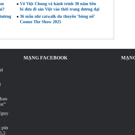
iám
Võ Việt Chung và hành trình 30 năm bền
ai?
bỉ đưa di sản Việt vào thời trang đương đại
Phương
36 mẫu nhí catwalk du thuyền ‘bùng nổ’
Cosmo The Show 2025
MẠNG FACEBOOK
MẠNG
al
t
 bao
ọn”
Nguy
 pin
5,5