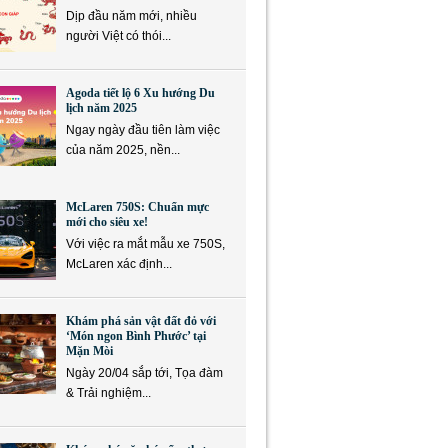
Dịp đầu năm mới, nhiều
người Việt có thói...
Agoda tiết lộ 6 Xu hướng Du
lịch năm 2025
Ngay ngày đầu tiên làm việc
của năm 2025, nền...
McLaren 750S: Chuẩn mực
mới cho siêu xe!
Với việc ra mắt mẫu xe 750S,
McLaren xác định...
Khám phá sản vật đất đỏ với
‘Món ngon Bình Phước’ tại
Mặn Mòi
Ngày 20/04 sắp tới, Tọa đàm
& Trải nghiệm...