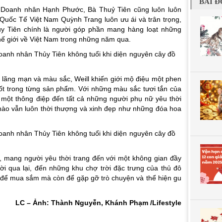
BÀI Đ
 Doanh nhân Hạnh Phước, Bà Thuỷ Tiên cũng luôn luôn
Quốc Tế Việt Nam Quỳnh Trang luôn ưu ái và trân trọng,
Tiên chính là người góp phần mang hàng loạt những
hế giới về Việt Nam trong những năm qua.
lãng mạn và màu sắc, Weill khiến giới mộ điệu một phen
ốt trong từng sản phẩm. Với những màu sắc tươi tắn của
 một thông điệp đến tất cả những người phụ nữ yêu thời
nào vẫn luôn thời thượng và xinh đẹp như những đóa hoa
, mang người yêu thời trang đến với một không gian đầy
i qua lại, đến những khu chợ trời đặc trưng của thủ đô
ỉ để mua sắm mà còn để gặp gỡ trò chuyện và thể hiện gu
LC – Ảnh: Thành Nguyễn, Khánh Phạm /Lifestyle