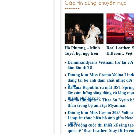
Các tin cùng chuyên mục
Hà Phương – Minh
Real Leather. 
Tuyết hội ngộ trên
Different. Việ
thảm đỏ, kể câu
2026: Tôn vinh
Denimsandjeans Vietnam trở lại với 
chuyện phía sau tạo
tạo da thuộc v
lãm lần thứ 8
hình “nàng bướm”
trang bền vữn
Đương kim Miss Cosmo Yolina Lind
đăng tải bộ ảnh đậm chất nhiệt đới t
Nam
Banana Republic ra mắt BST Sprin
lấy cảm hứng sống động và lãng mạ
thành phố Mexico
Yolina Lindquist – Thae Su Nyein h
thần trong bộ ảnh tại Myanmar
Đương kim Miss Cosmo 2025 Yolina
Linquist thực hiện bộ ảnh giữa New
-10°C
Khởi động cuộc thi thiết kế sáng tạo
quốc tế ‘Real Leather. Stay Different