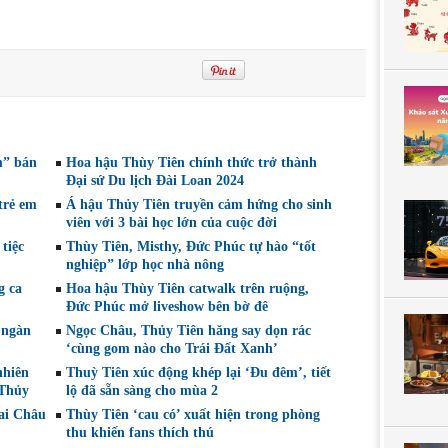
” bán
Hoa hậu Thùy Tiên chính thức trở thành
Đại sứ Du lịch Đài Loan 2024
trẻ em
Á hậu Thủy Tiên truyền cảm hứng cho sinh
viên với 3 bài học lớn của cuộc đời
tiệc
Thùy Tiên, Misthy, Đức Phúc tự hào “tốt
nghiệp” lớp học nhà nông
g ca
Hoa hậu Thùy Tiên catwalk trên ruộng,
Đức Phúc mở liveshow bên bờ đê
 ngàn
Ngọc Châu, Thủy Tiên hăng say dọn rác
‘cùng gom nào cho Trái Đất Xanh’
nhiên
Thuỳ Tiên xúc động khép lại ‘Đu đêm’, tiết
 Thủy
lộ đã sẵn sàng cho mùa 2
Lai Châu
Thùy Tiên ‘cau có’ xuất hiện trong phòng
thu khiến fans thích thú