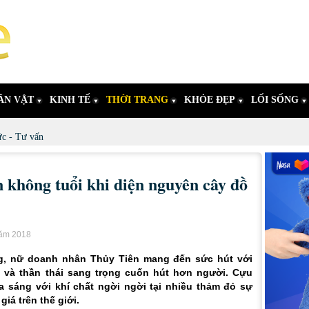
ÂN VẬT
KINH TẾ
THỜI TRANG
KHỎE ĐẸP
LỐI SỐNG
ức - Tư vấn
không tuổi khi diện nguyên cây đồ
năm 2018
ng, nữ doanh nhân Thủy Tiên mang đến sức hút với
 và thần thái sang trọng cuốn hút hơn người. Cựu
 sáng với khí chất ngời ngời tại nhiều thảm đỏ sự
giá trên thế giới.