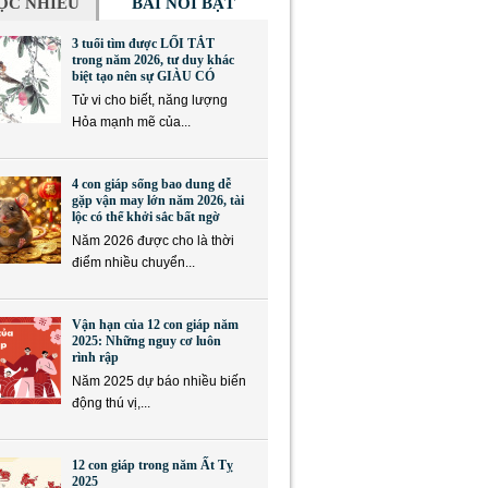
ỌC NHIỀU
BÀI NỔI BẬT
3 tuổi tìm được LỐI TẮT
trong năm 2026, tư duy khác
biệt tạo nên sự GIÀU CÓ
Tử vi cho biết, năng lượng
Hỏa mạnh mẽ của...
4 con giáp sống bao dung dễ
gặp vận may lớn năm 2026, tài
lộc có thể khởi sắc bất ngờ
Năm 2026 được cho là thời
điểm nhiều chuyển...
Vận hạn của 12 con giáp năm
2025: Những nguy cơ luôn
rình rập
Năm 2025 dự báo nhiều biến
động thú vị,...
12 con giáp trong năm Ất Tỵ
2025