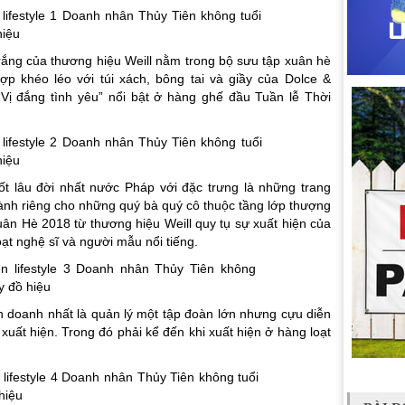
 trắng của thương hiệu Weill nằm trong bộ sưu tập xuân hè
p khéo léo với túi xách, bông tai và giầy của Dolce &
Vị đắng tình yêu” nổi bật ở hàng ghế đầu Tuần lễ Thời
ốt lâu đời nhất nước Pháp với đặc trưng là những trang
 dành riêng cho những quý bà quý cô thuộc tầng lớp thượng
uân Hè 2018 từ thương hiệu Weill quy tụ sự xuất hiện của
t nghệ sĩ và người mẫu nổi tiếng.
nh doanh nhất là quản lý một tập đoàn lớn nhưng cựu diễn
 xuất hiện. Trong đó phải kể đến khi xuất hiện ở hàng loạt