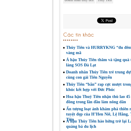
doanh nhan thuy tien
Thủy Tiên
Các tin khác
Thùy Tiên và HURRYKNG “đu đêm
vàng mã
Á hậu Thủy Tiên thăm và tặng quà 
làng SOS Đà Lạt
Doanh nhân Thủy Tiên trẻ trung dự 
cùng con gái Tiên Nguyễn
Thùy Tiên “bắn” rap cực mượt tron
khúc kết hợp với Đức Phúc
Hoa hậu Thuỳ Tiên nhận thù lao 45
đồng trong lần đầu làm nông dân
Ấn tượng loạt ảnh khám phá thiên 
tuyệt đẹp của H’Hen Niê, Lệ Hằng,
Tiên
Á hậu Thùy Tiên hào hứng trở lại 
quảng bá du lịch