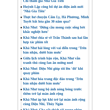
Chi tham gia Nhà Gia Tiên
Huỳnh Lập công bố dự án điện ảnh mới
‘Nhà Gia Tiên’
Thực hư chuyện Cẩm Ly, Hà Phương, Minh
Tuyết bất hòa gần 30 năm qua?
Khả Như: ‘Đừng cầu mong cuộc sống bớt
khắc nghiệt hơn’
Khả Như chia sẻ về Trấn Thành sau hai lần
hợp tác phim tết
Khả Như hài lòng với vai diễn trong ‘Trên
bàn nhậu, dưới bàn mưu’
Giữa lịch trình bận rộn, Khả Như vẫn
tranh thủ cùng fan ăn mừng noel
Khả Như: Diệu Nhi giúp tôi lên ‘đô’ khi
quay phim
Khả Như hóa trang độc đáo trong ‘Trên
bàn nhậu dưới bàn mưu’
Khả Như tung bộ ảnh nóng bỏng trước
thềm trở lại màn ảnh rộng
Khả Như áp lực khi trở lại màn ảnh rộng
cùng Diệu Nhi, Thúy Ngân
Khả Như: Cha rất thích tôi trong phim