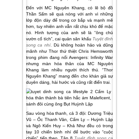
Đến với MC Nguyên Khang, có lẽ bộ đồ
Thần Sấm sẽ quá nóng với anh vì những
lớp độn dày để trong cơ bắp và mạnh mẽ
hơn, tuy nhiên anh vẫn rất chịu khó để mặc
nó. Hình tượng của anh sẽ là “ông chủ
vườn cổ tích”, cai quản sân khấu
Tuyệt đỉnh
song ca nhí
. Dù không hoàn hảo và dũng
mãnh như Thor thứ thiệt Chris Hemsworth
trong phim đang nổi Avengers: Infinity War
nhưng màn hóa thân của MC Nguyên
Khang làm nhiều người thích thú. “Thor
Nguyên Khang” mang đến cho khán giả sự
duyên dáng, hài hước và cũng rất điển trai.
Sau vòng hòa thanh, cả 3 đội: Dương Triệu
Vũ – Ốc Thanh Vân, Cẩm Ly – Huỳnh Lập
và Ngô Kiến Huy – Khả Như đều có trong
tay 10 chiến binh nhí để bước vào “cuộc
chiến” tiếp theo. Tập 8
Tuyệt đỉnh song ca