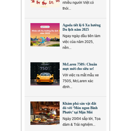
nhiều người Việt có
thói...
Agoda tiết lộ 6 Xu hướng
Du lịch năm 2025
Ngay ngày đầu tiên làm
việc của năm 2025,
nền...
McLaren 750S: Chuẩn
mực mới cho siêu xe!
Với việc ra mắt mẫu xe
750S, McLaren xác
định...
Khám phá sản vật đất
đỏ với ‘Món ngon Bình
Phước’ tại Mặn Mòi
Ngày 20/04 sắp tới, Tọa
đàm & Trải nghiệm...