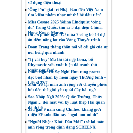
sử dụng điện thoại
‘Ông lớn’ giải trí Nhật Bản đến Việt Nam
tìm kiếm nhóm nhạc nữ thế hệ đầu tiên’
Miss Cosmo 2025 Yolina Lindquist ‘công
du’ Trung Quốc, tìm ra 3 đại diện China,
Hong Kong, Macau
Dự án phim ngắn CJ mùa 7 công bố 14 dự
án tiềm năng lọt vào Vòng Thuyết trình
Đoan Trang thẳng thắn nói về cái giá của sự
nổi tiếng quá nhanh
‘Tị vài boy’ Ma Bư tái ngộ Bona, bố
Rhymastic vừa xuất hiện đã tranh thủ
‘quăng miếng’
Phim Nghỉ Hè Sợ Nghỉ Hưu tung poster
đặc biệt nhân kỷ niệm ngày Thương binh –
Liệt sĩ 27/7
Shin trở lại màn ảnh rộng với chuyến phiêu
lưu đến thế giới yêu quái đầy bất ngờ
Sao Nhập Ngũ 2026: Quốc Trường, Thúy
Ngân… đối mặt với kỷ luật thép Hải quân
đánh bộ
Sau gần 9 năm cùng Chillies, khang giới
thiệu EP solo đầu tay “ngoi mot minh”
“Người Nhện: Khởi Đầu Mới” trở lại màn
ảnh rộng trong định dạng SCREENX