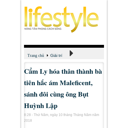
Giải trí
Trang chủ
Cẩm Ly hóa thân thành bà
Xem - Nghe - Đọc
tiên hắc ám Maleficent,
sánh đôi cùng ông Bụt
Huỳnh Lập
8:28 - Thứ Năm, ngày 10 tháng Tháng Năm năm
2018