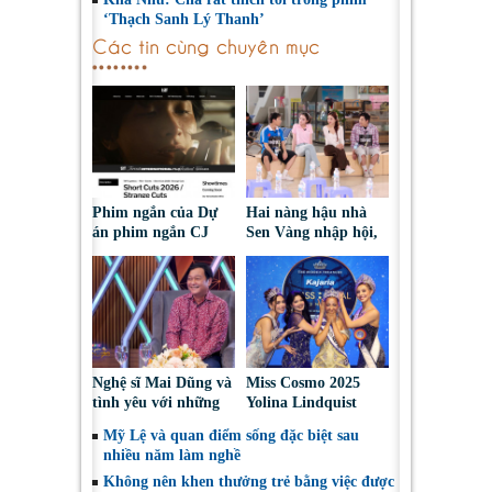
‘Thạch Sanh Lý Thanh’
Các tin cùng chuyên mục
Phim ngắn của Dự
Hai nàng hậu nhà
án phim ngắn CJ
Sen Vàng nhập hội,
tiếp tục được đề cử
cùng Duniverse
tại LHP quốc tế
chinh phục khán giả
Toronto 2026
Nghệ sĩ Mai Dũng và
Miss Cosmo 2025
tình yêu với những
Yolina Lindquist
“vai ác dễ thương”
‘công du’ Nepal, tìm
Mỹ Lệ và quan điểm sống đặc biệt sau
đại diện mới tranh
nhiều năm làm nghề
tài Miss Cosmo 2026
Không nên khen thưởng trẻ bằng việc được