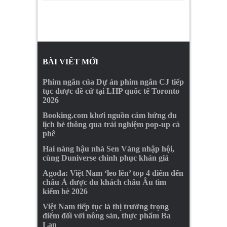
BÀI VIẾT MỚI
Phim ngắn của Dự án phim ngắn CJ tiếp
tục được đề cử tại LHP quốc tế Toronto
2026
Booking.com khơi nguồn cảm hứng du
lịch hè thông qua trải nghiệm pop-up cà
phê
Hai nàng hậu nhà Sen Vàng nhập hội,
cùng Duniverse chinh phục khán giả
Agoda: Việt Nam ‘leo lên’ top 4 điểm đến
châu Á được du khách châu Âu tìm
kiếm hè 2026
Việt Nam tiếp tục là thị trường trọng
điểm đối với nông sản, thực phẩm Ba
Lan