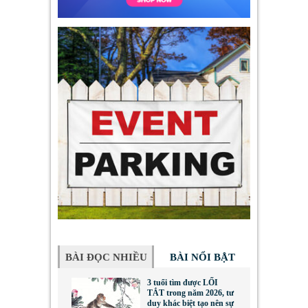
BÀI ĐỌC NHIỀU
BÀI NỔI BẬT
3 tuổi tìm được LỐI
TẮT trong năm 2026, tư
duy khác biệt tạo nên sự