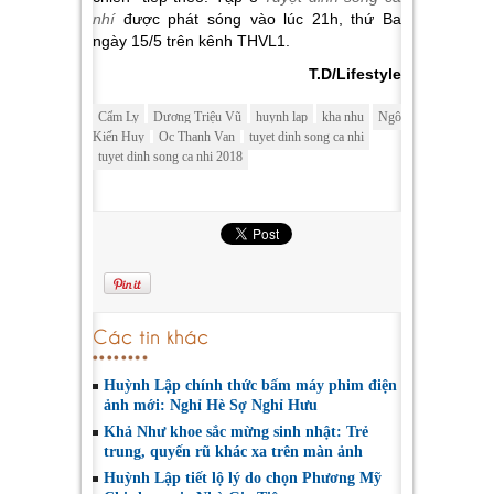
nhí
được phát sóng vào lúc 21h, thứ Ba
ngày 15/5 trên kênh THVL1.
T.D/Lifestyle
Cẩm Ly
Dương Triệu Vũ
huynh lap
kha nhu
Ngô
Kiến Huy
Oc Thanh Van
tuyet dinh song ca nhi
tuyet dinh song ca nhi 2018
Các tin khác
Huỳnh Lập chính thức bấm máy phim điện
ảnh mới: Nghỉ Hè Sợ Nghỉ Hưu
Khả Như khoe sắc mừng sinh nhật: Trẻ
trung, quyến rũ khác xa trên màn ảnh
Huỳnh Lập tiết lộ lý do chọn Phương Mỹ