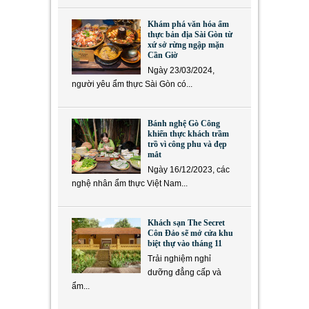
Khám phá văn hóa ẩm
thực bản địa Sài Gòn từ
xứ sở rừng ngập mặn
Cần Giờ
Ngày 23/03/2024,
người yêu ẩm thực Sài Gòn có...
Bánh nghệ Gò Công
khiến thực khách trầm
trồ vì công phu và đẹp
mắt
Ngày 16/12/2023, các
nghệ nhân ẩm thực Việt Nam...
Khách sạn The Secret
Côn Đảo sẽ mở cửa khu
biệt thự vào tháng 11
Trải nghiệm nghỉ
dưỡng đẳng cấp và
ẩm...