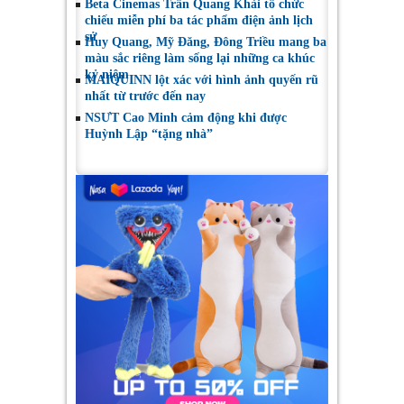
Beta Cinemas Trần Quang Khải tổ chức
chiếu miễn phí ba tác phẩm điện ảnh lịch
sử
Huy Quang, Mỹ Đăng, Đông Triều mang ba
màu sắc riêng làm sống lại những ca khúc
kỷ niệm
MAIQUINN lột xác với hình ảnh quyến rũ
nhất từ trước đến nay
NSƯT Cao Minh cảm động khi được
Huỳnh Lập “tặng nhà”