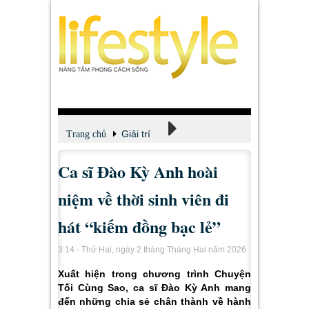
Giải trí
Trang chủ
Ca sĩ Đào Kỳ Anh hoài
Xem - Nghe - Đọc
niệm về thời sinh viên đi
hát “kiếm đồng bạc lẻ”
3:14 - Thứ Hai, ngày 2 tháng Tháng Hai năm 2026
Xuất hiện trong chương trình Chuyện
Tối Cùng Sao, ca sĩ Đào Kỳ Anh mang
đến những chia sẻ chân thành về hành