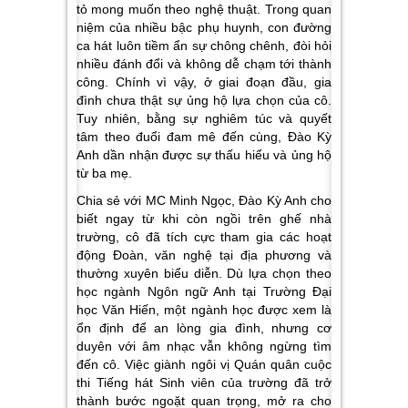
tỏ mong muốn theo nghệ thuật. Trong quan
niệm của nhiều bậc phụ huynh, con đường
ca hát luôn tiềm ẩn sự chông chênh, đòi hỏi
nhiều đánh đổi và không dễ chạm tới thành
công. Chính vì vậy, ở giai đoạn đầu, gia
đình chưa thật sự ủng hộ lựa chọn của cô.
Tuy nhiên, bằng sự nghiêm túc và quyết
tâm theo đuổi đam mê đến cùng, Đào Kỳ
Anh dần nhận được sự thấu hiểu và ủng hộ
từ ba mẹ.
Chia sẻ với MC Minh Ngọc, Đào Kỳ Anh cho
biết ngay từ khi còn ngồi trên ghế nhà
trường, cô đã tích cực tham gia các hoạt
động Đoàn, văn nghệ tại địa phương và
thường xuyên biểu diễn. Dù lựa chọn theo
học ngành Ngôn ngữ Anh tại Trường Đại
học Văn Hiến, một ngành học được xem là
ổn định để an lòng gia đình, nhưng cơ
duyên với âm nhạc vẫn không ngừng tìm
đến cô. Việc giành ngôi vị Quán quân cuộc
thi Tiếng hát Sinh viên của trường đã trở
thành bước ngoặt quan trọng, mở ra cho