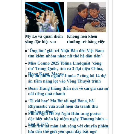
“vai ác dễ thương”
‘công du’ Nepal, tìm
đại diện mới tranh
tài Miss Cosmo 2026
Mỹ Lệ và quan điểm
Không nên khen
sống đặc biệt sau
thưởng trẻ bằng việc
nhiều năm làm nghề
được sử dụng điện
‘Ông lớn’ giải trí Nhật Bản đến Việt Nam
thoại
tìm kiếm nhóm nhạc nữ thế hệ đầu tiên’
Miss Cosmo 2025 Yolina Lindquist ‘công
du’ Trung Quốc, tìm ra 3 đại diện China,
Hong Kong, Macau
Dự án phim ngắn CJ mùa 7 công bố 14 dự
án tiềm năng lọt vào Vòng Thuyết trình
Đoan Trang thẳng thắn nói về cái giá của sự
nổi tiếng quá nhanh
‘Tị vài boy’ Ma Bư tái ngộ Bona, bố
Rhymastic vừa xuất hiện đã tranh thủ
‘quăng miếng’
Phim Nghỉ Hè Sợ Nghỉ Hưu tung poster
đặc biệt nhân kỷ niệm ngày Thương binh –
Liệt sĩ 27/7
Shin trở lại màn ảnh rộng với chuyến phiêu
lưu đến thế giới yêu quái đầy bất ngờ