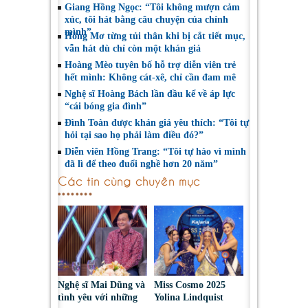
Giang Hồng Ngọc: “Tôi không mượn cảm
xúc, tôi hát bằng câu chuyện của chính
mình”
Hồng Mơ từng tủi thân khi bị cắt tiết mục,
vẫn hát dù chỉ còn một khán giả
Hoàng Mèo tuyên bố hỗ trợ diễn viên trẻ
hết mình: Không cát-xê, chỉ cần đam mê
Nghệ sĩ Hoàng Bách lần đầu kể về áp lực
“cái bóng gia đình”
Đình Toàn được khán giả yêu thích: “Tôi tự
hỏi tại sao họ phải làm điều đó?”
Diễn viên Hồng Trang: “Tôi tự hào vì mình
đã lì để theo đuổi nghề hơn 20 năm”
Các tin cùng chuyên mục
Nghệ sĩ Mai Dũng và
Miss Cosmo 2025
tình yêu với những
Yolina Lindquist