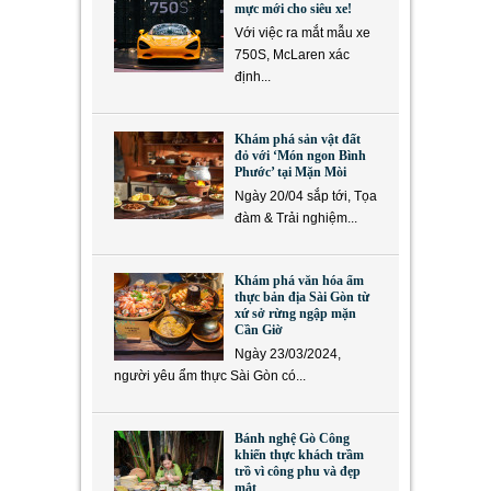
mực mới cho siêu xe!
Với việc ra mắt mẫu xe
750S, McLaren xác
định...
Khám phá sản vật đất
đỏ với ‘Món ngon Bình
Phước’ tại Mặn Mòi
Ngày 20/04 sắp tới, Tọa
đàm & Trải nghiệm...
Khám phá văn hóa ẩm
thực bản địa Sài Gòn từ
xứ sở rừng ngập mặn
Cần Giờ
Ngày 23/03/2024,
người yêu ẩm thực Sài Gòn có...
Bánh nghệ Gò Công
khiến thực khách trầm
trồ vì công phu và đẹp
mắt