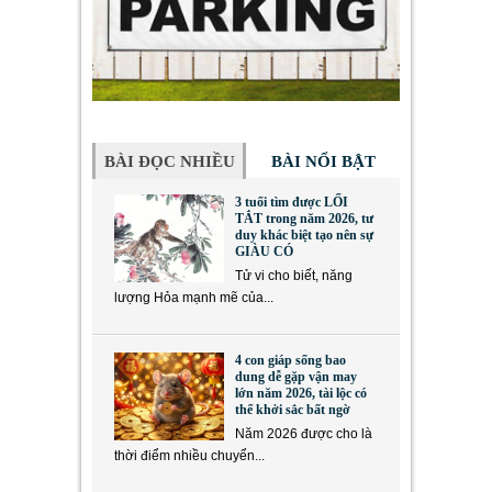
BÀI ĐỌC NHIỀU
BÀI NỔI BẬT
3 tuổi tìm được LỐI
TẮT trong năm 2026, tư
duy khác biệt tạo nên sự
GIÀU CÓ
Tử vi cho biết, năng
lượng Hỏa mạnh mẽ của...
4 con giáp sống bao
dung dễ gặp vận may
lớn năm 2026, tài lộc có
thể khởi sắc bất ngờ
Năm 2026 được cho là
thời điểm nhiều chuyển...