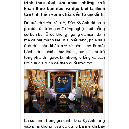
trình theo đuổi âm nhạc, những khó
khăn thuở ban đầu và đặc biệt là điểm
tựa tinh thần vững chắc đến từ gia đình.
Dù tuổi đời còn rất trẻ, Đào Kỳ Anh đã sớm
ghi dấu ấn trên con đường nghệ thuật bằng
sự bền bỉ, nỗ lực không ngừng và niềm đam
mê ca hát mãnh liệt. Ít ai biết rằng, phía sau
ánh đèn sân khấu rực rỡ hôm nay là một
hành trình nhiều thử thách, nơi cô gái trẻ
từng phải đi ngược lại những lo lắng và trăn
trở của gia đình để theo đuổi ước mơ.
Là con một trong gia đình, Đào Kỳ Anh từng
vấp phải không ít sự do dự từ ba mẹ khi bày