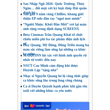
Sao Nhập Ngũ 2026: Quốc Trường, Thúy
Ngân… đối mặt với kỷ luật thép Hải quân
đánh bộ
Sau gần 9 năm cùng Chillies, khang giới
thiệu EP solo đầu tay “ngoi mot minh”
“Người Nhện: Khởi Đầu Mới” trở lại màn
ảnh rộng trong định dạng SCREENX
Beta Cinemas Trần Quang Khải tổ chức
chiếu miễn phí ba tác phẩm điện ảnh lịch
sử
Huy Quang, Mỹ Đăng, Đông Triều mang ba
màu sắc riêng làm sống lại những ca khúc
kỷ niệm
MAIQUINN lột xác với hình ảnh quyến rũ
nhất từ trước đến nay
NSƯT Cao Minh cảm động khi được
Huỳnh Lập “tặng nhà”
Nhạc sĩ Nguyễn Quang hé lộ công thức giúp
ca khúc sống lâu trong lòng công chúng
Ca sĩ Duyên Quỳnh hạnh phúc khi gắn tên
tuổi với những khúc ca yêu nước