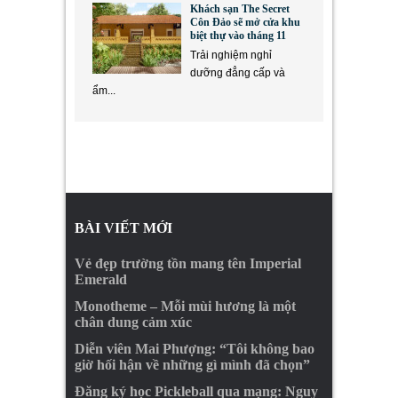
Khách sạn The Secret
Côn Đảo sẽ mở cửa khu
biệt thự vào tháng 11
Trải nghiệm nghỉ
dưỡng đẳng cấp và
ẩm...
BÀI VIẾT MỚI
Vẻ đẹp trường tồn mang tên Imperial
Emerald
Monotheme – Mỗi mùi hương là một
chân dung cảm xúc
Diễn viên Mai Phượng: “Tôi không bao
giờ hối hận về những gì mình đã chọn”
Đăng ký học Pickleball qua mạng: Nguy