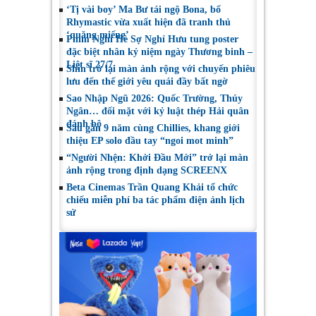
‘Tị vài boy’ Ma Bư tái ngộ Bona, bố
Rhymastic vừa xuất hiện đã tranh thủ
‘quăng miếng’
Phim Nghỉ Hè Sợ Nghỉ Hưu tung poster
đặc biệt nhân kỷ niệm ngày Thương binh –
Liệt sĩ 27/7
Shin trở lại màn ảnh rộng với chuyến phiêu
lưu đến thế giới yêu quái đầy bất ngờ
Sao Nhập Ngũ 2026: Quốc Trường, Thúy
Ngân… đối mặt với kỷ luật thép Hải quân
đánh bộ
Sau gần 9 năm cùng Chillies, khang giới
thiệu EP solo đầu tay “ngoi mot minh”
“Người Nhện: Khởi Đầu Mới” trở lại màn
ảnh rộng trong định dạng SCREENX
Beta Cinemas Trần Quang Khải tổ chức
chiếu miễn phí ba tác phẩm điện ảnh lịch
sử