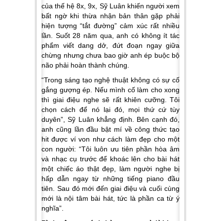
của thế hệ 8x, 9x, Sỹ Luân khiến người xem
bất ngờ khi thừa nhận bản thân gặp phải
hiện tượng “tắt đường” cảm xúc rất nhiều
lần. Suốt 28 năm qua, anh có không ít tác
phẩm viết dang dở, đứt đoạn ngay giữa
chừng nhưng chưa bao giờ anh ép buộc bộ
não phải hoàn thành chúng.
“Trong sáng tạo nghệ thuật không có sự cố
gắng gượng ép. Nếu mình cố làm cho xong
thì giai điệu nghe sẽ rất khiên cưỡng. Tôi
chọn cách để nó lại đó, mọi thứ cứ tùy
duyên”, Sỹ Luân khẳng định. Bên cạnh đó,
anh cũng lần đầu bật mí về công thức tạo
hit được ví von như cách làm đẹp cho một
con người: “Tôi luôn ưu tiên phần hòa âm
và nhạc cụ trước để khoác lên cho bài hát
một chiếc áo thật đẹp, làm người nghe bị
hấp dẫn ngay từ những tiếng piano đầu
tiên. Sau đó mới đến giai điệu và cuối cùng
mới là nội tâm bài hát, tức là phần ca từ ý
nghĩa”.