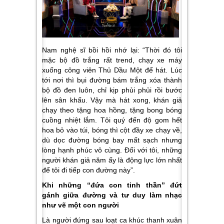
Nam nghệ sĩ bồi hồi nhớ lại: “Thời đó tôi
mặc bộ đồ trắng rất trend, chạy xe máy
xuống công viên Thủ Dầu Một để hát. Lúc
tới nơi thì bụi đường bám trắng xóa thành
bộ đồ đen luôn, chỉ kịp phủi phủi rồi bước
lên sân khấu. Vậy mà hát xong, khán giả
chạy theo tặng hoa hồng, tặng bong bóng
cuồng nhiệt lắm. Tôi quý đến độ gom hết
hoa bỏ vào túi, bóng thì cột đầy xe chạy về,
dù dọc đường bóng bay mất sạch nhưng
lòng hạnh phúc vô cùng. Đối với tôi, những
người khán giả năm ấy là động lực lớn nhất
để tôi đi tiếp con đường này”.
Khi những “đứa con tinh thần” đứt
gánh giữa đường và tư duy làm nhạc
như vẽ một con người
Là người đứng sau loạt ca khúc thanh xuân