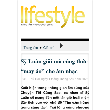
Giải trí
Trang chủ
Sỹ Luân giải mã công thức
Xem - Nghe - Đọc
“may áo” cho âm nhạc
9:36 - Thứ Hai, ngày 1 tháng Tháng Sáu năm 2026
Xuất hiện trong không gian ấm cúng của
Chuyện Tối Cùng Sao, ca nhạc sĩ Sỹ
Luân sẽ mang đến một làn gió hoài niệm
đầy tích cực với chủ đề “Tìm cảm hứng
trong sáng tác”. Trải lòng cùng chương