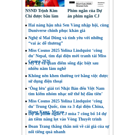
NSND Trịnh Kim
Phim ngắn của Dự
Chi được bầu làm
án phim ngắn CJ
Phó Chủ tịch Hội
tiếp tục được đề cử
Hai nàng hậu nhà Sen Vàng nhập hội, cùng
Nghệ sĩ Sân khấu
tại LHP quốc tế
Duniverse chinh phục khán giả
Việt Nam
Toronto 2026
Nghệ sĩ Mai Dũng và tình yêu với những
“vai ác dễ thương”
Miss Cosmo 2025 Yolina Lindquist ‘công
du’ Nepal, tìm đại diện mới tranh tài Miss
Cosmo 2026
Mỹ Lệ và quan điểm sống đặc biệt sau
nhiều năm làm nghề
Không nên khen thưởng trẻ bằng việc được
sử dụng điện thoại
‘Ông lớn’ giải trí Nhật Bản đến Việt Nam
tìm kiếm nhóm nhạc nữ thế hệ đầu tiên’
Miss Cosmo 2025 Yolina Lindquist ‘công
du’ Trung Quốc, tìm ra 3 đại diện China,
Hong Kong, Macau
Dự án phim ngắn CJ mùa 7 công bố 14 dự
án tiềm năng lọt vào Vòng Thuyết trình
Đoan Trang thẳng thắn nói về cái giá của sự
nổi tiếng quá nhanh