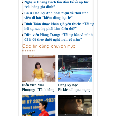
Nghệ sĩ Hoàng Bách lần đầu kể về áp lực
“cái bóng gia đình”
Ca sĩ Đào Kỳ Anh hoài niệm về thời sinh
viên đi hát “kiếm đồng bạc lẻ”
Đình Toàn được khán giả yêu thích: “Tôi tự
hỏi tại sao họ phải làm điều đó?”
Diễn viên Hồng Trang: “Tôi tự hào vì mình
đã lì để theo đuổi nghề hơn 20 năm”
Các tin cùng chuyên mục
Diễn viên Mai
Đăng ký học
Phượng: “Tôi không
Pickleball qua mạng:
bao giờ hối hận về
Nguy cơ bị chiếm
những gì mình đã
đoạt tài sản
chọn”