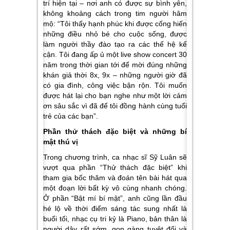
trí hiện tại – nơi anh có được sự bình yên,
không khoảng cách trong tim người hâm
mộ: “Tôi thấy hạnh phúc khi được cống hiến
những điều nhỏ bé cho cuộc sống, được
làm người thầy đào tạo ra các thế hệ kế
cận. Tôi đang ấp ủ một live show concert 30
năm trong thời gian tới để mời đúng những
khán giả thời 8x, 9x – những người giờ đã
có gia đình, công việc bận rộn. Tôi muốn
được hát lại cho bạn nghe như một lời cảm
ơn sâu sắc vì đã để tôi đồng hành cùng tuổi
trẻ của các bạn”.
Phần thử thách đặc biệt và những bí
mật thú vị
Trong chương trình, ca nhạc sĩ Sỹ Luân sẽ
vượt qua phần “Thử thách đặc biệt” khi
tham gia bốc thăm và đoán tên bài hát qua
một đoạn lời bất kỳ vô cùng nhanh chóng.
Ở phần “Bật mí bí mật”, anh cũng lần đầu
hé lộ về thời điểm sáng tác sung nhất là
buổi tối, nhạc cụ tri kỷ là Piano, bản thân là
người dậy rất sớm, gọn gàng tuyệt đối và