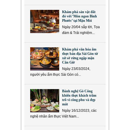
Khám phá sản vật đất
đỏ với ‘Món ngon Bình
Phước’ tại Mặn Mòi
Ngày 20/04 sắp tới, Tọa
đàm & Trải nghiệm...
Khám phá văn hóa ẩm
thực bản địa Sài Gòn từ
xứ sở rừng ngập mặn
Cần Giờ
Ngày 23/03/2024,
người yêu ẩm thực Sài Gòn có...
Bánh nghệ Gò Công
khiến thực khách trầm
trồ vì công phu và đẹp
mắt
Ngày 16/12/2023, các
nghệ nhân ẩm thực Việt Nam...