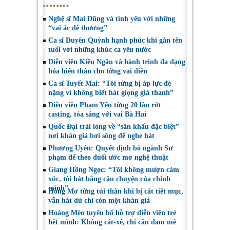
Nghệ sĩ Mai Dũng và tình yêu với những
“vai ác dễ thương”
Ca sĩ Duyên Quỳnh hạnh phúc khi gắn tên
tuổi với những khúc ca yêu nước
Diễn viên Kiều Ngân và hành trình đa dạng
hóa hiến thân cho từng vai diễn
Ca sĩ Tuyết Mai: “Tôi từng bị áp lực đè
nặng vì không biết hát giọng giả thanh”
Diễn viên Phạm Yến từng 20 lần rớt
casting, tỏa sáng với vai Bà Hai
Quốc Đại trải lòng về “sân khấu đặc biệt”
nơi khán giả bơi sông để nghe hát
Phương Uyên: Quyết định bỏ ngành Sư
phạm để theo đuổi ước mơ nghệ thuật
Giang Hồng Ngọc: “Tôi không mượn cảm
xúc, tôi hát bằng câu chuyện của chính
mình”
Hồng Mơ từng tủi thân khi bị cắt tiết mục,
vẫn hát dù chỉ còn một khán giả
Hoàng Mèo tuyên bố hỗ trợ diễn viên trẻ
hết mình: Không cát-xê, chỉ cần đam mê