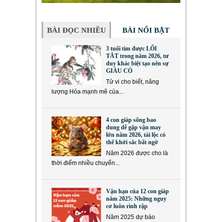
BÀI ĐỌC NHIỀU
BÀI NỔI BẬT
3 tuổi tìm được LỐI
TẮT trong năm 2026, tư
duy khác biệt tạo nên sự
GIÀU CÓ
Tử vi cho biết, năng
lượng Hỏa mạnh mẽ của...
4 con giáp sống bao
dung dễ gặp vận may
lớn năm 2026, tài lộc có
thể khởi sắc bất ngờ
Năm 2026 được cho là
thời điểm nhiều chuyển...
Vận hạn của 12 con giáp
năm 2025: Những nguy
cơ luôn rình rập
Năm 2025 dự báo