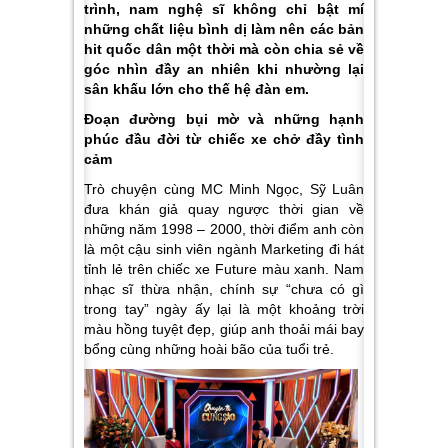
trình, nam nghệ sĩ không chỉ bật mí
những chất liệu bình dị làm nên các bản
hit quốc dân một thời mà còn chia sẻ về
góc nhìn đầy an nhiên khi nhường lại
sân khấu lớn cho thế hệ đàn em.
Đoạn đường bụi mờ và những hạnh
phúc đầu đời từ chiếc xe chở đầy tình
cảm
Trò chuyện cùng MC Minh Ngọc, Sỹ Luân
đưa khán giả quay ngược thời gian về
những năm 1998 – 2000, thời điểm anh còn
là một cậu sinh viên ngành Marketing đi hát
tỉnh lẻ trên chiếc xe Future màu xanh. Nam
nhạc sĩ thừa nhận, chính sự “chưa có gì
trong tay” ngày ấy lại là một khoảng trời
màu hồng tuyệt đẹp, giúp anh thoải mái bay
bổng cùng những hoài bão của tuổi trẻ.