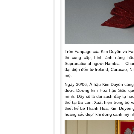
Trên Fanpage của Kim Duyên và Fan
thi cung cấp, hình ảnh nàng h
Supranational người Nambia – Cha
đại diện đến từ Ireland, Curacao, 
mộ.
Ngày 30/06, Á hậu Kim Duyên cùng v
được Đương kim Hoa hậu Siêu quố
mình. Đây sẽ là dải sash đầy tự hà
thố tại Ba Lan. Xuất hiện trong bộ 
thiết kế Lê Thanh Hòa, Kim Duyên g
hoàng sắc đẹp” khi đứng cạnh mỹ 