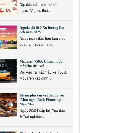
Dịp đầu năm mới, nhiều
người Việt có thói...
Agoda tiết lộ 6 Xu hướng Du
lịch năm 2025
Ngay ngày đầu tiên làm việc
của năm 2025, nền...
McLaren 750S: Chuẩn mực
mới cho siêu xe!
Với việc ra mắt mẫu xe 750S,
McLaren xác định...
Khám phá sản vật đất đỏ với
‘Món ngon Bình Phước’ tại
Mặn Mòi
Ngày 20/04 sắp tới, Tọa đàm
& Trải nghiệm...