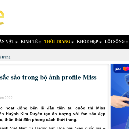
ÂN VẬT
KINH TẾ
THỜI TRANG
KHỎE ĐẸP
LỐI SỐNG
 trang
ắc sảo trong bộ ảnh profile Miss
năm 2022
c hoạt động bên lề đầu tiên tại cuộc thi Miss
yễn Huỳnh Kim Duyên tạo ấn tượng với fan sắc đẹp
c, thần thái đến phong cách thời trang.
 sash Việt Nam từ Đương kim Hoa hậu Siêu quốc gia –