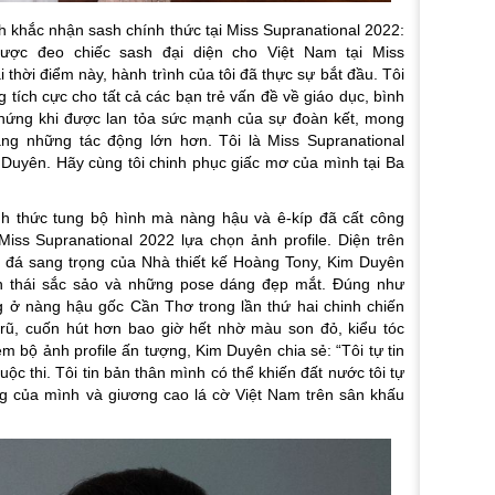
 khắc nhận sash chính thức tại Miss Supranational 2022:
được đeo chiếc sash đại diện cho Việt Nam tại Miss
i thời điểm này, hành trình của tôi đã thực sự bắt đầu. Tôi
 tích cực cho tất cả các bạn trẻ vấn đề về giáo dục, bình
o hứng khi được lan tỏa sức mạnh của sự đoàn kết, mong
ằng những tác động lớn hơn. Tôi là Miss Supranational
uyên. Hãy cùng tôi chinh phục giấc mơ của mình tại Ba
h thức tung bộ hình mà nàng hậu và ê-kíp đã cất công
iss Supranational 2022 lựa chọn ảnh profile. Diện trên
h đá sang trọng của Nhà thiết kế Hoàng Tony, Kim Duyên
ần thái sắc sảo và những pose dáng đẹp mắt. Đúng như
 ở nàng hậu gốc Cần Thơ trong lần thứ hai chinh chiến
rũ, cuốn hút hơn bao giờ hết nhờ màu son đỏ, kiểu tóc
m bộ ảnh profile ấn tượng, Kim Duyên chia sẻ:
“Tôi tự tin
uộc thi. Tôi tin bản thân mình có thể khiến đất nước tôi tự
ng của mình và giương cao lá cờ Việt Nam trên sân khấu