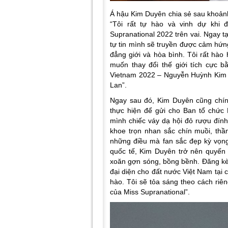
Á hậu Kim Duyên chia sẻ sau khoảnh
“Tôi rất tự hào và vinh dự khi 
Supranational 2022 trên vai. Ngay tạ
tự tin mình sẽ truyền được cảm hứng
đẳng giới và hòa bình. Tôi rất hà
muốn thay đổi thế giới tích cực b
Vietnam 2022 – Nguyễn Huỳnh Kim D
Lan”
.
Ngay sau đó, Kim Duyên cũng chín
thực hiện để gửi cho Ban tổ chức M
mình chiếc váy dạ hội đỏ rượu đín
khoe trọn nhan sắc chín muồi, th
những điều mà fan sắc đẹp kỳ vọng
quốc tế, Kim Duyên trở nên quyến 
xoăn gợn sóng, bồng bềnh. Đăng kè
đại diện cho đất nước Việt Nam tại c
hào. Tôi sẽ tỏa sáng theo cách riê
của Miss Supranational”.