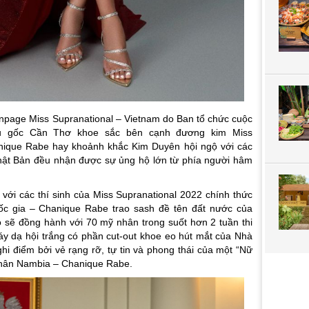
page Miss Supranational – Vietnam do Ban tổ chức cuộc
ậu gốc Cần Thơ khoe sắc bên cạnh đương kim Miss
nique Rabe hay khoảnh khắc Kim Duyên hội ngộ với các
Nhật Bản đều nhận được sự ủng hộ lớn từ phía người hâm
ới các thí sinh của Miss Supranational 2022 chính thức
c gia – Chanique Rabe trao sash đề tên đất nước của
o sẽ đồng hành với 70 mỹ nhân trong suốt hơn 2 tuần thi
váy dạ hội trắng có phần cut-out khoe eo hút mắt của Nhà
hi điểm bởi vẻ rạng rỡ, tự tin và phong thái của một “Nữ
nhân Nambia – Chanique Rabe.