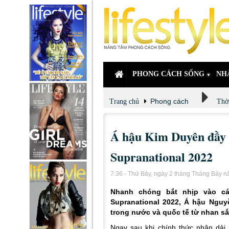
PHONG CÁCH SỐNG
NH
Phong cách
Trang chủ
Thời
Á hậu Kim Duyên đầy s
Supranational 2022
7:36 - Thứ Bảy, ngày 2 tháng Tháng Bảy 
Nhanh chóng bắt nhịp vào cá
Supranational 2022, Á hậu Ngu
trong nước và quốc tế từ nhan sắ
Ngay sau khi chính thức nhận dải