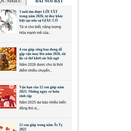
ỌC NHIỀU
BÀI NỔI BẬT
3 tuổi tìm được LỐI TẮT
trong năm 2026, tư duy khác
biệt tạo nên sự GIÀU CÓ
Tử vi cho biết, năng lượng
Hỏa mạnh mẽ của...
4 con giáp sống bao dung dễ
gặp vận may lớn năm 2026, tài
lộc có thể khởi sắc bất ngờ
Năm 2026 được cho là thời
điểm nhiều chuyển...
Vận hạn của 12 con giáp năm
2025: Những nguy cơ luôn
rình rập
Năm 2025 dự báo nhiều biến
động thú vị,...
12 con giáp trong năm Ất Tỵ
2025