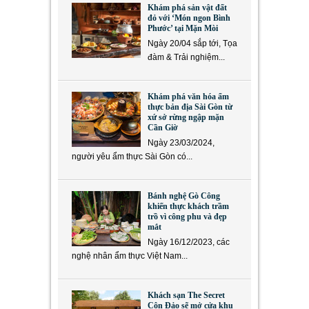
Khám phá sản vật đất
đỏ với ‘Món ngon Bình
Phước’ tại Mặn Mòi
Ngày 20/04 sắp tới, Tọa
đàm & Trải nghiệm...
Khám phá văn hóa ẩm
thực bản địa Sài Gòn từ
xứ sở rừng ngập mặn
Cần Giờ
Ngày 23/03/2024,
người yêu ẩm thực Sài Gòn có...
Bánh nghệ Gò Công
khiến thực khách trầm
trồ vì công phu và đẹp
mắt
Ngày 16/12/2023, các
nghệ nhân ẩm thực Việt Nam...
Khách sạn The Secret
Côn Đảo sẽ mở cửa khu