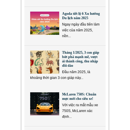
Agoda tiết lộ 6 Xu hướng
Du lịch năm 2025
Ngay ngày đầu tiên làm
việc của năm 2025,
nền...
Tháng 1/2025, 3 con giáp
bứt phá mạnh mẽ, vượt
ải thành công, thu nhập
dồi dào
Đầu năm 2025, là
khoảng thời gian 3 con giáp này...
McLaren 750S: Chuẩn
mực mới cho siêu xe!
Với việc ra mắt mẫu xe
750S, McLaren xác
định...