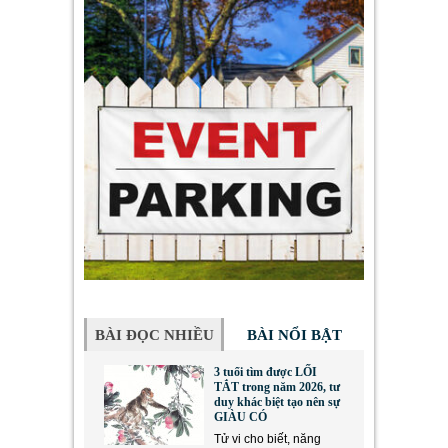
BÀI ĐỌC NHIỀU
BÀI NỔI BẬT
3 tuổi tìm được LỐI
TẮT trong năm 2026, tư
duy khác biệt tạo nên sự
GIÀU CÓ
Tử vi cho biết, năng