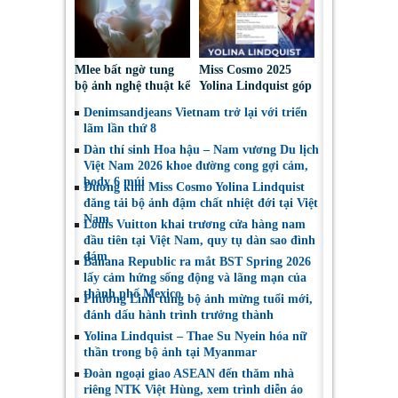
Mlee bất ngờ tung
Miss Cosmo 2025
bộ ảnh nghệ thuật kể
Yolina Lindquist góp
về lần đầu đối diện
mặt trong Top 10 Mỹ
Denimsandjeans Vietnam trở lại với triển
với bóng tối tâm hồn
Nhân Đẹp Nhất Năm
lãm lần thứ 8
2025
Dàn thí sinh Hoa hậu – Nam vương Du lịch
Việt Nam 2026 khoe đường cong gợi cảm,
body 6 múi
Đương kim Miss Cosmo Yolina Lindquist
đăng tải bộ ảnh đậm chất nhiệt đới tại Việt
Nam
Louis Vuitton khai trương cửa hàng nam
đầu tiên tại Việt Nam, quy tụ dàn sao đình
đám
Banana Republic ra mắt BST Spring 2026
lấy cảm hứng sống động và lãng mạn của
thành phố Mexico
Phương Linh tung bộ ảnh mừng tuổi mới,
đánh dấu hành trình trưởng thành
Yolina Lindquist – Thae Su Nyein hóa nữ
thần trong bộ ảnh tại Myanmar
Đoàn ngoại giao ASEAN đến thăm nhà
riêng NTK Việt Hùng, xem trình diễn áo