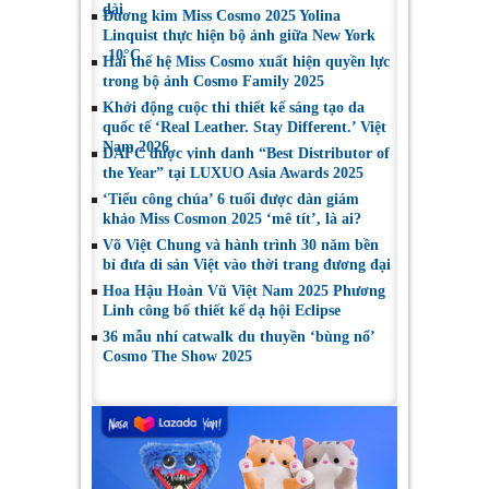
dài
Đương kim Miss Cosmo 2025 Yolina
Linquist thực hiện bộ ảnh giữa New York
-10°C
Hai thế hệ Miss Cosmo xuất hiện quyền lực
trong bộ ảnh Cosmo Family 2025
Khởi động cuộc thi thiết kế sáng tạo da
quốc tế ‘Real Leather. Stay Different.’ Việt
Nam 2026
DAFC được vinh danh “Best Distributor of
the Year” tại LUXUO Asia Awards 2025
‘Tiểu công chúa’ 6 tuổi được dàn giám
khảo Miss Cosmon 2025 ‘mê tít’, là ai?
Võ Việt Chung và hành trình 30 năm bền
bỉ đưa di sản Việt vào thời trang đương đại
Hoa Hậu Hoàn Vũ Việt Nam 2025 Phương
Linh công bố thiết kế dạ hội Eclipse
36 mẫu nhí catwalk du thuyền ‘bùng nổ’
Cosmo The Show 2025