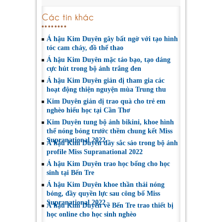
Các tin khác
Á hậu Kim Duyên gây bất ngờ với tạo hình
tóc cam cháy, đồ thể thao
Á hậu Kim Duyên mặc táo bạo, tạo dáng
cực hút trong bộ ảnh trắng đen
Á hậu Kim Duyên giản dị tham gia các
hoạt động thiện nguyện mùa Trung thu
Kim Duyên giản dị trao quà cho trẻ em
nghèo hiếu học tại Cần Thơ
Kim Duyên tung bộ ảnh bikini, khoe hình
thể nóng bỏng trước thềm chung kết Miss
Supranational 2022
Á hậu Kim Duyên đầy sắc sảo trong bộ ảnh
profile Miss Supranational 2022
Á hậu Kim Duyên trao học bổng cho học
sinh tại Bến Tre
Á hậu Kim Duyên khoe thần thái nóng
bỏng, đầy quyền lực sau công bố Miss
Supranational 2022
Á hậu Kim Duyên về Bến Tre trao thiết bị
học online cho học sinh nghèo