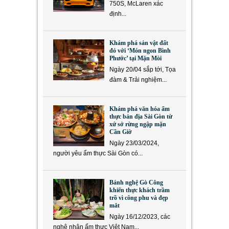
750S, McLaren xác
định...
Khám phá sản vật đất
đỏ với ‘Món ngon Bình
Phước’ tại Mặn Mòi
Ngày 20/04 sắp tới, Tọa
đàm & Trải nghiệm...
Khám phá văn hóa ẩm
thực bản địa Sài Gòn từ
xứ sở rừng ngập mặn
Cần Giờ
Ngày 23/03/2024,
người yêu ẩm thực Sài Gòn có...
Bánh nghệ Gò Công
khiến thực khách trầm
trồ vì công phu và đẹp
mắt
Ngày 16/12/2023, các
nghệ nhân ẩm thực Việt Nam...