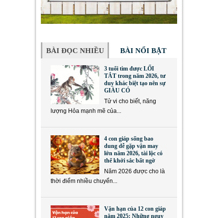
BÀI ĐỌC NHIỀU
BÀI NỔI BẬT
3 tuổi tìm được LỐI
TẮT trong năm 2026, tư
duy khác biệt tạo nên sự
GIÀU CÓ
Tử vi cho biết, năng
lượng Hỏa mạnh mẽ của...
4 con giáp sống bao
dung dễ gặp vận may
lớn năm 2026, tài lộc có
thể khởi sắc bất ngờ
Năm 2026 được cho là
thời điểm nhiều chuyển...
Vận hạn của 12 con giáp
năm 2025: Những nguy