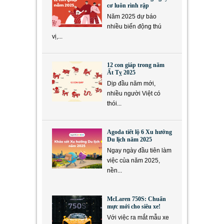
cơ luôn rình rập
Năm 2025 dự báo
nhiều biến động thú
vị,...
12 con giáp trong năm
Ất Tỵ 2025
Dịp đầu năm mới,
nhiều người Việt có
thói...
Agoda tiết lộ 6 Xu hướng
Du lịch năm 2025
Ngay ngày đầu tiên làm
việc của năm 2025,
nền...
McLaren 750S: Chuẩn
mực mới cho siêu xe!
Với việc ra mắt mẫu xe