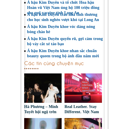
Á hậu Kim Duyên và tổ chức Hoa hậu
Hoàn vũ Việt Nam ủng hộ 100 triệu đồng
cho quỹ vaccine tỉnh Long An
Á hậu Kim Duyên trao nhà tình thương
cho học sinh nghèo vượt khó tại Long An
Á hậu Kim Duyên khoe vóc dáng nóng
bỏng chào hè
Á hậu Kim Duyên quyến rũ, gợi cảm trong
bộ váy cắt xẻ táo bạo
Á hậu Kim Duyên khoe nhan sắc chuẩn
beauty queen trong bộ ảnh đầu năm mới
Các tin cùng chuyên mục
Hà Phương – Minh
Real Leather. Stay
Tuyết hội ngộ trên
Different. Việt Nam
thảm đỏ, kể câu
2026: Tôn vinh sáng
chuyện phía sau tạo
tạo da thuộc và thời
hình “nàng bướm”
trang bền vững