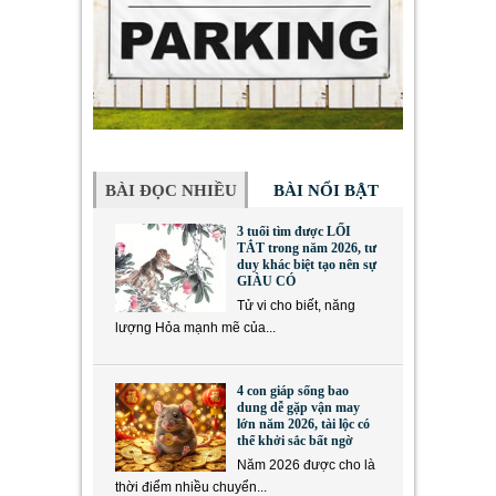
BÀI ĐỌC NHIỀU
BÀI NỔI BẬT
3 tuổi tìm được LỐI
TẮT trong năm 2026, tư
duy khác biệt tạo nên sự
GIÀU CÓ
Tử vi cho biết, năng
lượng Hỏa mạnh mẽ của...
4 con giáp sống bao
dung dễ gặp vận may
lớn năm 2026, tài lộc có
thể khởi sắc bất ngờ
Năm 2026 được cho là
thời điểm nhiều chuyển...