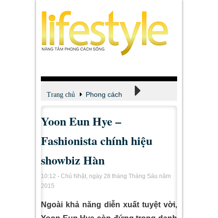
Phong cách
Trang chủ
Yoon Eun Hye –
Thời trang
Fashionista chính hiệu
showbiz Hàn
10:12 - Chủ Nhật, ngày 28 tháng Tháng Sáu năm
2015
Ngoài khả năng diễn xuất tuyệt vời,