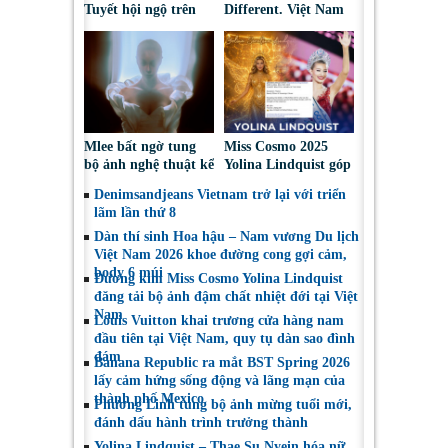
Tuyết hội ngộ trên
Different. Việt Nam
thảm đỏ, kể câu
2026: Tôn vinh sáng
chuyện phía sau tạo
tạo da thuộc và thời
hình “nàng bướm”
trang bền vững
Mlee bất ngờ tung
Miss Cosmo 2025
bộ ảnh nghệ thuật kể
Yolina Lindquist góp
về lần đầu đối diện
mặt trong Top 10 Mỹ
Denimsandjeans Vietnam trở lại với triển
với bóng tối tâm hồn
Nhân Đẹp Nhất Năm
lãm lần thứ 8
2025
Dàn thí sinh Hoa hậu – Nam vương Du lịch
Việt Nam 2026 khoe đường cong gợi cảm,
body 6 múi
Đương kim Miss Cosmo Yolina Lindquist
đăng tải bộ ảnh đậm chất nhiệt đới tại Việt
Nam
Louis Vuitton khai trương cửa hàng nam
đầu tiên tại Việt Nam, quy tụ dàn sao đình
đám
Banana Republic ra mắt BST Spring 2026
lấy cảm hứng sống động và lãng mạn của
thành phố Mexico
Phương Linh tung bộ ảnh mừng tuổi mới,
đánh dấu hành trình trưởng thành
Yolina Lindquist – Thae Su Nyein hóa nữ