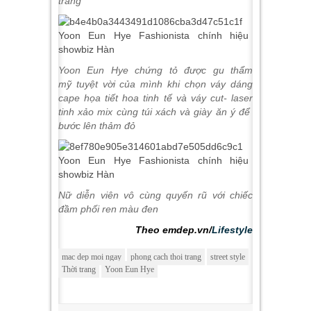
trang
Yoon Eun Hye
chứng tỏ được gu thẩm
mỹ
tuyệt vời của mình khi chọn váy dáng
cape họa tiết hoa tinh tế và váy cut- laser
tinh xảo mix cùng túi xách và giày ăn ý để
bước lên thảm đỏ
Nữ diễn viên vô cùng quyến rũ với chiếc
đầm phối ren màu đen
Theo emdep.vn/
Lifestyle
mac dep moi ngay
phong cach thoi trang
street style
Thời trang
Yoon Eun Hye