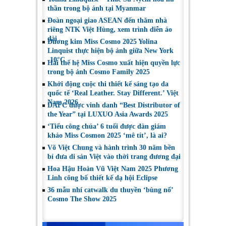
thần trong bộ ảnh tại Myanmar
Đoàn ngoại giao ASEAN đến thăm nhà
riêng NTK Việt Hùng, xem trình diễn áo
dài
Đương kim Miss Cosmo 2025 Yolina
Linquist thực hiện bộ ảnh giữa New York
-10°C
Hai thế hệ Miss Cosmo xuất hiện quyền lực
trong bộ ảnh Cosmo Family 2025
Khởi động cuộc thi thiết kế sáng tạo da
quốc tế ‘Real Leather. Stay Different.’ Việt
Nam 2026
DAFC được vinh danh “Best Distributor of
the Year” tại LUXUO Asia Awards 2025
‘Tiểu công chúa’ 6 tuổi được dàn giám
khảo Miss Cosmon 2025 ‘mê tít’, là ai?
Võ Việt Chung và hành trình 30 năm bền
bỉ đưa di sản Việt vào thời trang đương đại
Hoa Hậu Hoàn Vũ Việt Nam 2025 Phương
Linh công bố thiết kế dạ hội Eclipse
36 mẫu nhí catwalk du thuyền ‘bùng nổ’
Cosmo The Show 2025