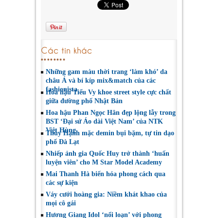
Các tin khác
Những gam màu thời trang ‘làm khó’ da
châu Á và bí kíp mix&match của các
fashionista
Hoa hậu Tiểu Vy khoe street style cực chất
giữa đường phố Nhật Bản
Hoa hậu Phan Ngọc Hân đẹp lộng lẫy trong
BST ‘Đại sứ Áo dài Việt Nam’ của NTK
Việt Hùng
Thúy Hạnh mặc demin bụi bặm, tự tin dạo
phố Đà Lạt
Nhiếp ảnh gia Quốc Huy trở thành ‘huấn
luyện viên’ cho M Star Model Academy
Mai Thanh Hà biến hóa phong cách qua
các sự kiện
Váy cưới hoàng gia: Niềm khát khao của
mọi cô gái
Hương Giang Idol ‘nổi loạn’ với phong