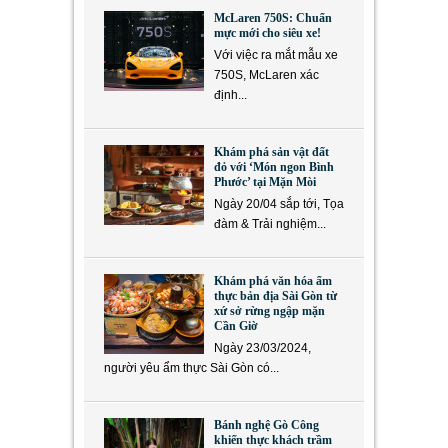
McLaren 750S: Chuẩn
mực mới cho siêu xe!
Với việc ra mắt mẫu xe
750S, McLaren xác
định...
Khám phá sản vật đất
đỏ với ‘Món ngon Bình
Phước’ tại Mặn Mòi
Ngày 20/04 sắp tới, Tọa
đàm & Trải nghiệm...
Khám phá văn hóa ẩm
thực bản địa Sài Gòn từ
xứ sở rừng ngập mặn
Cần Giờ
Ngày 23/03/2024,
người yêu ẩm thực Sài Gòn có...
Bánh nghệ Gò Công
khiến thực khách trầm