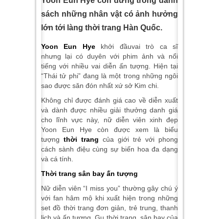
Yoon Eun Hye còn đứng trong danh
sách những nhân vật có ảnh hưởng
lớn tới làng thời trang Hàn Quốc.
Yoon Eun Hye
khởi đầuvai trò ca sĩ
nhưng lại có duyên với phim ảnh và nổi
tiếng với nhiều vai diễn ấn tượng. Hiện tại
“Thái tử phi” đang là một trong những ngôi
sao được săn đón nhất xứ sở Kim chi.
Không chỉ được đánh giá cao về diễn xuất
và dành được nhiều giải thưởng danh giá
cho lĩnh vực này, nữ diễn viên xinh đẹp
Yoon Eun Hye còn được xem là biểu
tượng
thời trang
của giới trẻ với phong
cách sành điệu cùng sự biến hoa đa dạng
và cá tính.
Thời trang sân bay ấn tượng
Nữ diễn viên “I miss you” thường gây chú ý
với fan hâm mộ khi xuất hiện trong những
set đồ thời trang đơn giản, trẻ trung, thanh
lịch và ấn tượng. Gu thời trang sân bay của