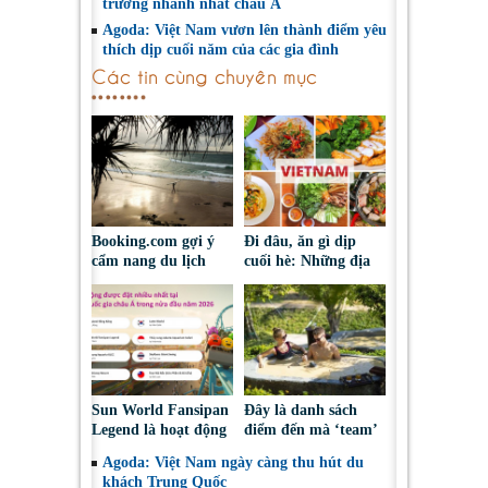
trưởng nhanh nhất châu Á
Agoda: Việt Nam vươn lên thành điểm yêu
thích dịp cuối năm của các gia đình
Các tin cùng chuyên mục
Booking.com gợi ý
Đi đâu, ăn gì dịp
cẩm nang du lịch
cuối hè: Những địa
bền vững mang lại
điểm được du khách
lợi ích cho cộng đồng
Việt tìm kiếm nhiều
địa phương
nhất trên Agoda
Sun World Fansipan
Đây là danh sách
Legend là hoạt động
điểm đến mà ‘team’
được đặt nhiều nhất
mê làm đẹp không
Agoda: Việt Nam ngày càng thu hút du
trên Agoda tại Việt
nên bỏ lỡ tại Việt
khách Trung Quốc