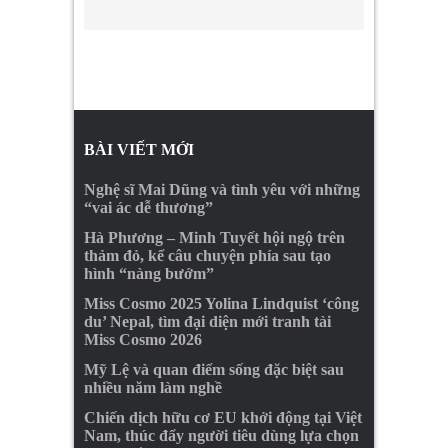
BÀI VIẾT MỚI
Nghệ sĩ Mai Dũng và tình yêu với những
“vai ác dễ thương”
Hà Phương – Minh Tuyết hội ngộ trên
thảm đỏ, kể câu chuyện phía sau tạo
hình “nàng bướm”
Miss Cosmo 2025 Yolina Lindquist ‘công
du’ Nepal, tìm đại diện mới tranh tài
Miss Cosmo 2026
Mỹ Lệ và quan điểm sống đặc biệt sau
nhiều năm làm nghề
Chiến dịch hữu cơ EU khởi động tại Việt
Nam, thúc đẩy người tiêu dùng lựa chọn