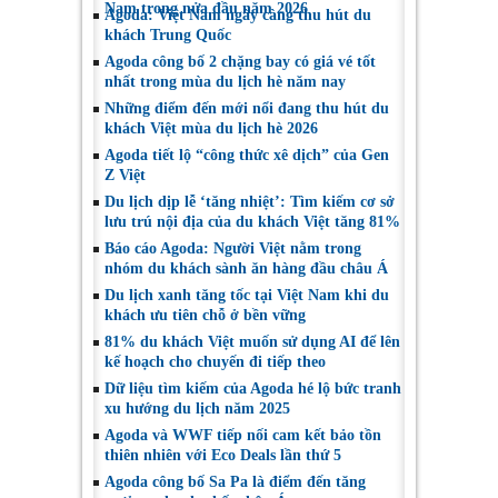
Nam trong nửa đầu năm 2026
Agoda: Việt Nam ngày càng thu hút du
khách Trung Quốc
Agoda công bố 2 chặng bay có giá vé tốt
nhất trong mùa du lịch hè năm nay
Những điểm đến mới nổi đang thu hút du
khách Việt mùa du lịch hè 2026
Agoda tiết lộ “công thức xê dịch” của Gen
Z Việt
Du lịch dịp lễ ‘tăng nhiệt’: Tìm kiếm cơ sở
lưu trú nội địa của du khách Việt tăng 81%
Báo cáo Agoda: Người Việt nằm trong
nhóm du khách sành ăn hàng đầu châu Á
Du lịch xanh tăng tốc tại Việt Nam khi du
khách ưu tiên chỗ ở bền vững
81% du khách Việt muốn sử dụng AI để lên
kế hoạch cho chuyến đi tiếp theo
Dữ liệu tìm kiếm của Agoda hé lộ bức tranh
xu hướng du lịch năm 2025
Agoda và WWF tiếp nối cam kết bảo tồn
thiên nhiên với Eco Deals lần thứ 5
Agoda công bố Sa Pa là điểm đến tăng