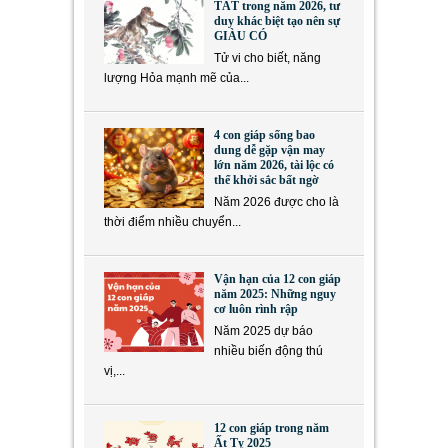
TẮT trong năm 2026, tư
duy khác biệt tạo nên sự
GIÀU CÓ
Tử vi cho biết, năng
lượng Hỏa mạnh mẽ của...
4 con giáp sống bao
dung dễ gặp vận may
lớn năm 2026, tài lộc có
thể khởi sắc bất ngờ
Năm 2026 được cho là
thời điểm nhiều chuyển...
Vận hạn của 12 con giáp
năm 2025: Những nguy
cơ luôn rình rập
Năm 2025 dự báo
nhiều biến động thú
vị,...
12 con giáp trong năm
Ất Tỵ 2025