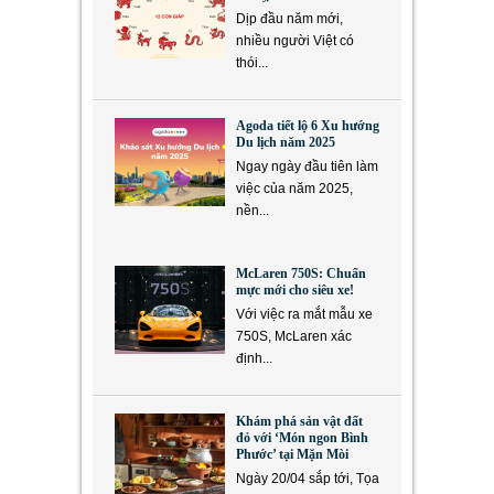
Dịp đầu năm mới,
nhiều người Việt có
thói...
Agoda tiết lộ 6 Xu hướng
Du lịch năm 2025
Ngay ngày đầu tiên làm
việc của năm 2025,
nền...
McLaren 750S: Chuẩn
mực mới cho siêu xe!
Với việc ra mắt mẫu xe
750S, McLaren xác
định...
Khám phá sản vật đất
đỏ với ‘Món ngon Bình
Phước’ tại Mặn Mòi
Ngày 20/04 sắp tới, Tọa