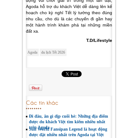
động vui chơi giải trí trong một lần đặt,
Agoda hỗ trợ du khách Việt dễ dàng lên kế
hoạch cho kỳ nghỉ Tết lý tưởng theo đúng
nhu cầu, cho dù là các chuyến đi gần hay
một hành trình khám phá tại những miền
đất xa.
T.D/Lifestyle
Agoda
du lịch Tết 2026
Các tin khác
Đi đâu, ăn gì dịp cuối hè: Những địa điểm
được du khách Việt tìm kiếm nhiều nhất
trên Agoda
Sun World Fansipan Legend là hoạt động
được đặt nhiều nhất trên Agoda tại Việt