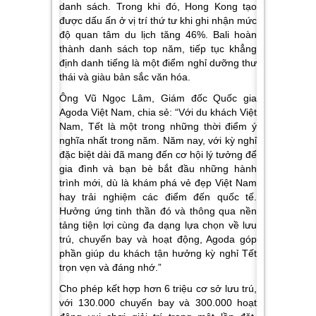
danh sách. Trong khi đó, Hong Kong tạo
được dấu ấn ở vị trí thứ tư khi ghi nhận mức
độ quan tâm du lịch tăng 46%. Bali hoàn
thành danh sách top năm, tiếp tục khẳng
định danh tiếng là một điểm nghỉ dưỡng thư
thái và giàu bản sắc văn hóa.
Ông Vũ Ngọc Lâm, Giám đốc Quốc gia
Agoda Việt Nam, chia sẻ:
“Với du khách Việt
Nam, Tết là một trong những thời điểm ý
nghĩa nhất trong năm. Năm nay, với kỳ nghỉ
đặc biệt dài đã mang đến cơ hội lý tưởng để
gia đình và bạn bè bắt đầu những hành
trình mới, dù là khám phá vẻ đẹp Việt Nam
hay trải nghiệm các điểm đến quốc tế.
Hưởng ứng tinh thần đó và thông qua nền
tảng tiện lợi cùng đa dạng lựa chọn về lưu
trú, chuyến bay và hoạt động, Agoda góp
phần giúp du khách tận hưởng kỳ nghỉ Tết
trọn vẹn và đáng nhớ.”
Cho phép kết hợp hơn 6 triệu cơ sở lưu trú,
với 130.000 chuyến bay và 300.000 hoạt