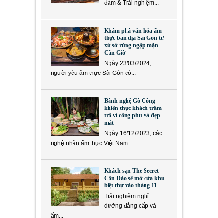
đàm & Trải nghiệm...
Khám phá văn hóa ẩm
thực bản địa Sài Gòn từ
xứ sở rừng ngập mặn
Cần Giờ
Ngày 23/03/2024,
người yêu ẩm thực Sài Gòn có...
Bánh nghệ Gò Công
khiến thực khách trầm
trồ vì công phu và đẹp
mắt
Ngày 16/12/2023, các
nghệ nhân ẩm thực Việt Nam...
Khách sạn The Secret
Côn Đảo sẽ mở cửa khu
biệt thự vào tháng 11
Trải nghiệm nghỉ
dưỡng đẳng cấp và
ẩm...