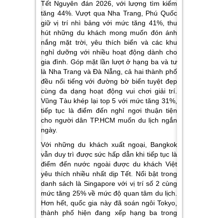
Tết Nguyên đán 2026, với lượng tìm kiếm
tăng 44%. Vượt qua Nha Trang, Phú Quốc
giữ vị trí nhì bảng với mức tăng 41%, thu
hút những du khách mong muốn đón ánh
nắng mặt trời, yêu thích biển và các khu
nghỉ dưỡng với nhiều hoạt động dành cho
gia đình. Góp mặt lần lượt ở hạng ba và tư
là Nha Trang và Đà Nẵng, cả hai thành phố
đều nổi tiếng với đường bờ biển tuyệt đẹp
cùng đa dạng hoạt động vui chơi giải trí.
Vũng Tàu khép lại top 5 với mức tăng 31%,
tiếp tục là điểm đến nghỉ ngơi thuận tiện
cho người dân TP.HCM muốn du lịch ngắn
ngày.
Với những du khách xuất ngoại, Bangkok
vẫn duy trì được sức hấp dẫn khi tiếp tục là
điểm đến nước ngoài được du khách Việt
yêu thích nhiều nhất dịp Tết. Nổi bật trong
danh sách là Singapore với vị trí số 2 cùng
mức tăng 25% về mức độ quan tâm du lịch.
Hơn hết, quốc gia này đã soán ngôi Tokyo,
thành phố hiện đang xếp hạng ba trong