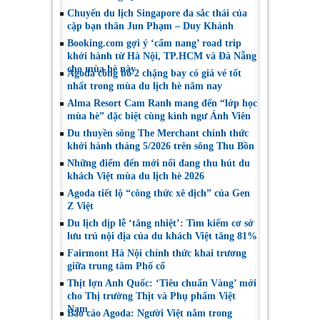
Nam trong nửa đầu
Nam
năm 2026
Chuyến du lịch Singapore đa sắc thái của
cặp bạn thân Jun Phạm – Duy Khánh
Booking.com gợi ý ‘cẩm nang’ road trip
khởi hành từ Hà Nội, TP.HCM và Đà Nẵng
cho mùa hè này
Agoda công bố 2 chặng bay có giá vé tốt
nhất trong mùa du lịch hè năm nay
Alma Resort Cam Ranh mang đến “lớp học
mùa hè” đặc biệt cùng kình ngư Ánh Viên
Du thuyền sông The Merchant chính thức
khởi hành tháng 5/2026 trên sông Thu Bồn
Những điểm đến mới nổi đang thu hút du
khách Việt mùa du lịch hè 2026
Agoda tiết lộ “công thức xê dịch” của Gen
Z Việt
Du lịch dịp lễ ‘tăng nhiệt’: Tìm kiếm cơ sở
lưu trú nội địa của du khách Việt tăng 81%
Fairmont Hà Nội chính thức khai trương
giữa trung tâm Phố cổ
Thịt lợn Anh Quốc: ‘Tiêu chuẩn Vàng’ mới
cho Thị trường Thịt và Phụ phẩm Việt
Nam
Báo cáo Agoda: Người Việt nằm trong