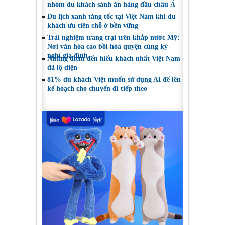
nhóm du khách sành ăn hàng đầu châu Á
Du lịch xanh tăng tốc tại Việt Nam khi du
khách ưu tiên chỗ ở bền vững
Trải nghiệm trang trại trên khắp nước Mỹ:
Nơi văn hóa cao bồi hòa quyện cùng kỳ
nghỉ gia đình
Những điểm đến hiếu khách nhất Việt Nam
đã lộ diện
81% du khách Việt muốn sử dụng AI để lên
kế hoạch cho chuyến đi tiếp theo