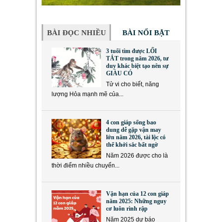
BÀI ĐỌC NHIỀU
BÀI NỔI BẬT
3 tuổi tìm được LỐI
TẮT trong năm 2026, tư
duy khác biệt tạo nên sự
GIÀU CÓ
Tử vi cho biết, năng
lượng Hỏa mạnh mẽ của...
4 con giáp sống bao
dung dễ gặp vận may
lớn năm 2026, tài lộc có
thể khởi sắc bất ngờ
Năm 2026 được cho là
thời điểm nhiều chuyển...
Vận hạn của 12 con giáp
năm 2025: Những nguy
cơ luôn rình rập
Năm 2025 dự báo