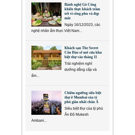
Bánh nghệ Gò Công
khiến thực khách trầm
trồ vì công phu và đẹp
mắt
Ngày 16/12/2023, các
nghệ nhân ẩm thực Việt Nam...
Khách sạn The Secret
Côn Đảo sẽ mở cửa khu
biệt thự vào tháng 11
Trải nghiệm nghỉ
dưỡng đẳng cấp và
ẩm...
Chiêm ngưỡng siêu biệt
thự ở Mumbai của tỷ
phú giàu nhất châu Á
Siêu biệt thự của tỷ phú
Ấn Độ Mukesh
Ambani...