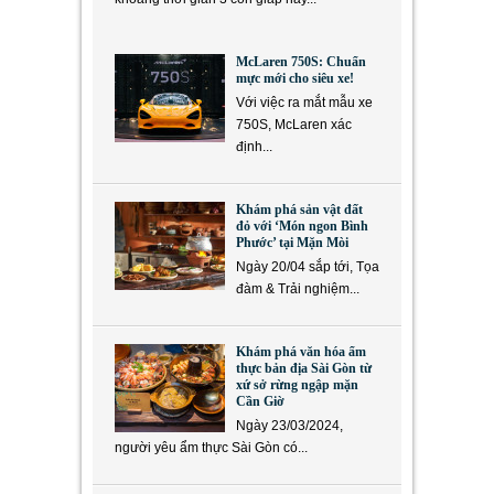
McLaren 750S: Chuẩn
mực mới cho siêu xe!
Với việc ra mắt mẫu xe
750S, McLaren xác
định...
Khám phá sản vật đất
đỏ với ‘Món ngon Bình
Phước’ tại Mặn Mòi
Ngày 20/04 sắp tới, Tọa
đàm & Trải nghiệm...
Khám phá văn hóa ẩm
thực bản địa Sài Gòn từ
xứ sở rừng ngập mặn
Cần Giờ
Ngày 23/03/2024,
người yêu ẩm thực Sài Gòn có...