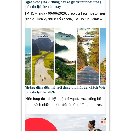
Agoda công bố 2 chặng bay có giá vé tốt nhất trong
mùa du lịch hè năm nay
TP.HCM, ngày 09/06/2026, theo dữ liệu mới từ nền
tảng du lịch kỹ thuật số Agoda, TP. Hồ Chí Minh –
Tuy Hòa (Phú Yên cũ)...
Những điểm đến mới nổi đang thu hút du khách Việt
mùa du lịch hè 2026
Nền tảng du lịch kỹ thuật số Agoda vừa công bố
danh sách những điểm đến “mới nổi” đang được
du khách Việt...