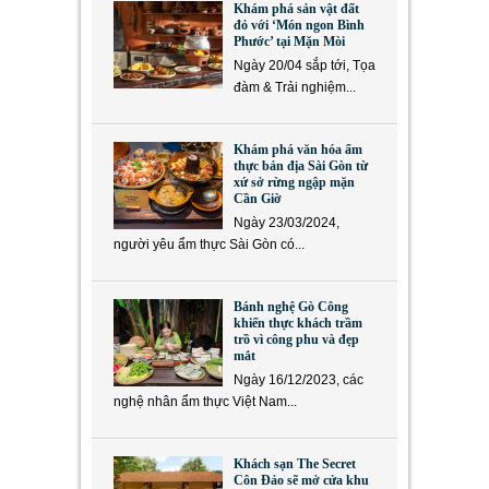
Khám phá sản vật đất
đỏ với ‘Món ngon Bình
Phước’ tại Mặn Mòi
Ngày 20/04 sắp tới, Tọa
đàm & Trải nghiệm...
Khám phá văn hóa ẩm
thực bản địa Sài Gòn từ
xứ sở rừng ngập mặn
Cần Giờ
Ngày 23/03/2024,
người yêu ẩm thực Sài Gòn có...
Bánh nghệ Gò Công
khiến thực khách trầm
trồ vì công phu và đẹp
mắt
Ngày 16/12/2023, các
nghệ nhân ẩm thực Việt Nam...
Khách sạn The Secret
Côn Đảo sẽ mở cửa khu