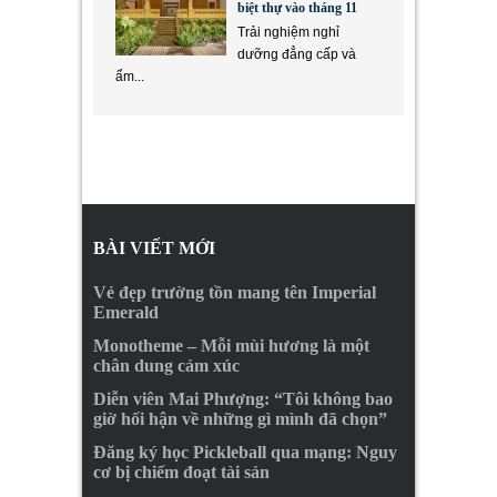
biệt thự vào tháng 11
Trải nghiệm nghỉ
dưỡng đẳng cấp và
ẩm...
BÀI VIẾT MỚI
Vẻ đẹp trường tồn mang tên Imperial
Emerald
Monotheme – Mỗi mùi hương là một
chân dung cảm xúc
Diễn viên Mai Phượng: “Tôi không bao
giờ hối hận về những gì mình đã chọn”
Đăng ký học Pickleball qua mạng: Nguy
cơ bị chiếm đoạt tài sản