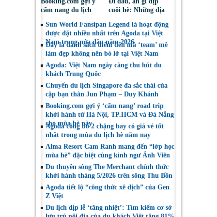
Booking.com gợi ý
Đi đâu, ăn gì dịp
cẩm nang du lịch
cuối hè: Những địa
bền vững mang lại
điểm được du khách
Sun World Fansipan Legend là hoạt động
lợi ích cho cộng đồng
Việt tìm kiếm nhiều
được đặt nhiều nhất trên Agoda tại Việt
địa phương
nhất trên Agoda
Nam trong nửa đầu năm 2026
Đây là danh sách điểm đến mà ‘team’ mê
làm đẹp không nên bỏ lỡ tại Việt Nam
Agoda: Việt Nam ngày càng thu hút du
khách Trung Quốc
Chuyến du lịch Singapore đa sắc thái của
cặp bạn thân Jun Phạm – Duy Khánh
Booking.com gợi ý ‘cẩm nang’ road trip
khởi hành từ Hà Nội, TP.HCM và Đà Nẵng
cho mùa hè này
Agoda công bố 2 chặng bay có giá vé tốt
nhất trong mùa du lịch hè năm nay
Alma Resort Cam Ranh mang đến “lớp học
mùa hè” đặc biệt cùng kình ngư Ánh Viên
Du thuyền sông The Merchant chính thức
khởi hành tháng 5/2026 trên sông Thu Bồn
Agoda tiết lộ “công thức xê dịch” của Gen
Z Việt
Du lịch dịp lễ ‘tăng nhiệt’: Tìm kiếm cơ sở
lưu trú nội địa của du khách Việt tăng 81%