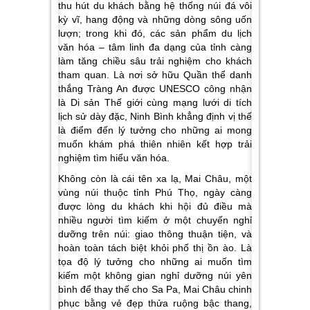
thu hút du khách bằng hệ thống núi đá vôi
kỳ vĩ, hang động và những dòng sông uốn
lượn; trong khi đó, các sản phẩm du lịch
văn hóa – tâm linh đa dạng của tỉnh càng
làm tăng chiều sâu trải nghiệm cho khách
tham quan. Là nơi sở hữu Quần thể danh
thắng Tràng An được UNESCO công nhận
là Di sản Thế giới cùng mạng lưới di tích
lịch sử dày đặc, Ninh Bình khẳng định vị thế
là điểm đến lý tưởng cho những ai mong
muốn khám phá thiên nhiên kết hợp trải
nghiệm tìm hiểu văn hóa.
Không còn là cái tên xa lạ,
Mai Châu, một
vùng núi thuộc tỉnh Phú Thọ
, ngày càng
được lòng du khách khi hội đủ điều mà
nhiều người tìm kiếm ở một chuyến nghỉ
dưỡng trên núi: giao thông thuận tiện, và
hoàn toàn tách biệt khỏi phố thị ồn ào. Là
tọa độ lý tưởng cho những ai muốn tìm
kiếm một không gian nghỉ dưỡng núi yên
bình để thay thế cho Sa Pa, Mai Châu chinh
phục bằng vẻ đẹp thửa ruộng bậc thang,