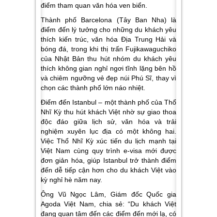
điểm tham quan văn hóa ven biển.
Thành phố
Barcelona (Tây Ban Nha)
là
điểm đến lý tưởng cho những du khách yêu
thích kiến trúc, văn hóa Địa Trung Hải và
bóng đá, trong khi thị trấn
Fujikawaguchiko
của Nhật Bản
thu hút nhóm du khách yêu
thích không gian nghỉ ngơi tĩnh lặng bên hồ
và chiêm ngưỡng vẻ đẹp núi Phú Sĩ, thay vì
chọn các thành phố lớn náo nhiệt.
Điểm đến Istanbul –
một thành phố của
Thổ
Nhĩ Kỳ
thu hút khách Việt nhờ sự giao thoa
độc đáo giữa lịch sử, văn hóa và trải
nghiệm xuyên lục địa có một không hai.
Việc Thổ Nhĩ Kỳ xúc tiến du lịch mạnh tại
Việt Nam cùng quy trình e-visa mới được
đơn giản hóa, giúp Istanbul trở thành điểm
đến dễ tiếp cận hơn cho du khách Việt vào
kỳ nghỉ hè năm nay.
Ông Vũ Ngọc Lâm, Giám đốc Quốc gia
Agoda Việt Nam,
chia sẻ: “Du khách Việt
đang quan tâm đến các điểm đến mới lạ, có