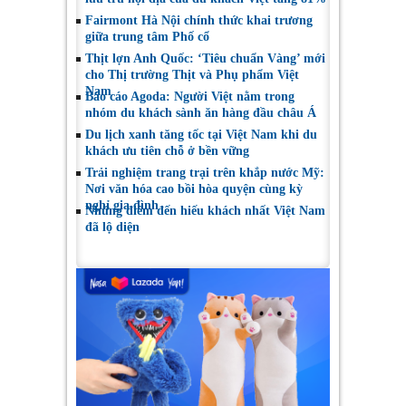
Fairmont Hà Nội chính thức khai trương
giữa trung tâm Phố cổ
Thịt lợn Anh Quốc: ‘Tiêu chuẩn Vàng’ mới
cho Thị trường Thịt và Phụ phẩm Việt
Nam
Báo cáo Agoda: Người Việt nằm trong
nhóm du khách sành ăn hàng đầu châu Á
Du lịch xanh tăng tốc tại Việt Nam khi du
khách ưu tiên chỗ ở bền vững
Trải nghiệm trang trại trên khắp nước Mỹ:
Nơi văn hóa cao bồi hòa quyện cùng kỳ
nghỉ gia đình
Những điểm đến hiếu khách nhất Việt Nam
đã lộ diện