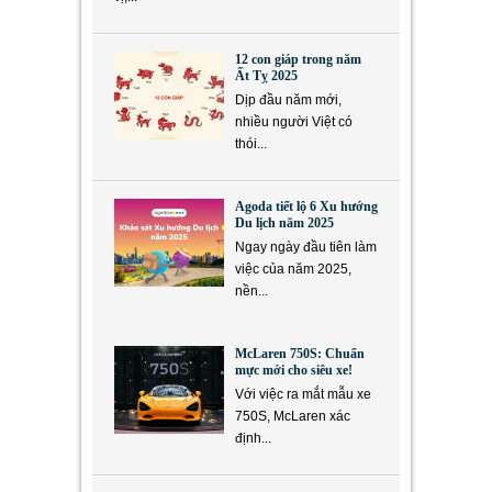
12 con giáp trong năm
Ất Tỵ 2025
Dịp đầu năm mới,
nhiều người Việt có
thói...
Agoda tiết lộ 6 Xu hướng
Du lịch năm 2025
Ngay ngày đầu tiên làm
việc của năm 2025,
nền...
McLaren 750S: Chuẩn
mực mới cho siêu xe!
Với việc ra mắt mẫu xe
750S, McLaren xác
định...