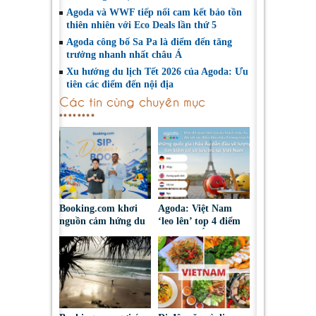
Agoda và WWF tiếp nối cam kết bảo tồn
thiên nhiên với Eco Deals lần thứ 5
Agoda công bố Sa Pa là điểm đến tăng
trưởng nhanh nhất châu Á
Xu hướng du lịch Tết 2026 của Agoda: Ưu
tiên các điểm đến nội địa
Các tin cùng chuyên mục
Booking.com khơi
Agoda: Việt Nam
nguồn cảm hứng du
‘leo lên’ top 4 điểm
lịch hè thông
đến châu Á được du
qua trải nghiệm pop-
khách châu Âu tìm
up cà phê
kiếm hè 2026