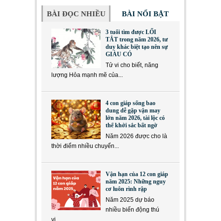
BÀI ĐỌC NHIỀU
BÀI NỔI BẬT
3 tuổi tìm được LỐI
TẮT trong năm 2026, tư
duy khác biệt tạo nên sự
GIÀU CÓ
Tử vi cho biết, năng
lượng Hỏa mạnh mẽ của...
4 con giáp sống bao
dung dễ gặp vận may
lớn năm 2026, tài lộc có
thể khởi sắc bất ngờ
Năm 2026 được cho là
thời điểm nhiều chuyển...
Vận hạn của 12 con giáp
năm 2025: Những nguy
cơ luôn rình rập
Năm 2025 dự báo
nhiều biến động thú
vị,...