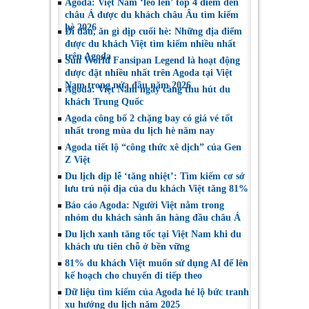
Agoda: Việt Nam ‘leo lên’ top 4 điểm đến
châu Á được du khách châu Âu tìm kiếm
hè 2026
Đi đâu, ăn gì dịp cuối hè: Những địa điểm
được du khách Việt tìm kiếm nhiều nhất
trên Agoda
Sun World Fansipan Legend là hoạt động
được đặt nhiều nhất trên Agoda tại Việt
Nam trong nửa đầu năm 2026
Agoda: Việt Nam ngày càng thu hút du
khách Trung Quốc
Agoda công bố 2 chặng bay có giá vé tốt
nhất trong mùa du lịch hè năm nay
Agoda tiết lộ “công thức xê dịch” của Gen
Z Việt
Du lịch dịp lễ ‘tăng nhiệt’: Tìm kiếm cơ sở
lưu trú nội địa của du khách Việt tăng 81%
Báo cáo Agoda: Người Việt nằm trong
nhóm du khách sành ăn hàng đầu châu Á
Du lịch xanh tăng tốc tại Việt Nam khi du
khách ưu tiên chỗ ở bền vững
81% du khách Việt muốn sử dụng AI để lên
kế hoạch cho chuyến đi tiếp theo
Dữ liệu tìm kiếm của Agoda hé lộ bức tranh
xu hướng du lịch năm 2025