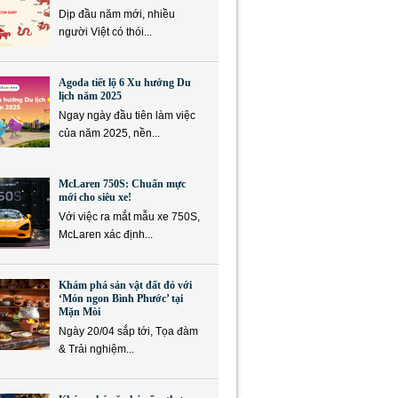
Dịp đầu năm mới, nhiều
người Việt có thói...
Agoda tiết lộ 6 Xu hướng Du
lịch năm 2025
Ngay ngày đầu tiên làm việc
của năm 2025, nền...
McLaren 750S: Chuẩn mực
mới cho siêu xe!
Với việc ra mắt mẫu xe 750S,
McLaren xác định...
Khám phá sản vật đất đỏ với
‘Món ngon Bình Phước’ tại
Mặn Mòi
Ngày 20/04 sắp tới, Tọa đàm
& Trải nghiệm...