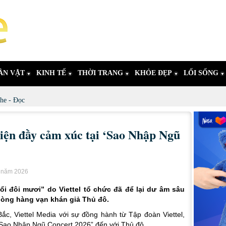
ÂN VẬT
KINH TẾ
THỜI TRANG
KHỎE ĐẸP
LỐI SỐNG
he - Đọc
hiện đầy cảm xúc tại ‘Sao Nhập Ngũ
m năm 2026
i đôi mươi” do Viettel tổ chức đã để lại dư âm sâu
g lòng hàng vạn khán giả Thủ đô.
Bắc, Viettel Media với sự đồng hành từ Tập đoàn Viettel,
“Sao Nhập Ngũ Concert 2026” đến với Thủ đô.