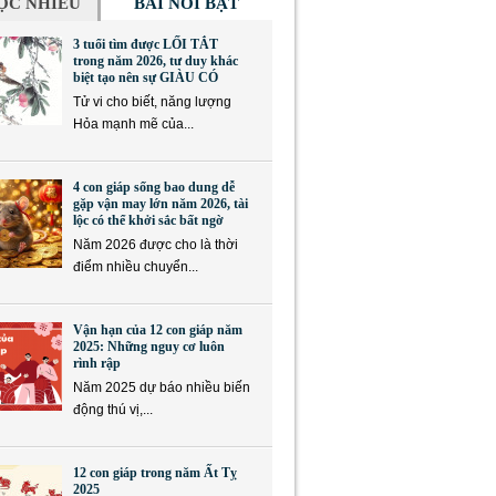
ỌC NHIỀU
BÀI NỔI BẬT
3 tuổi tìm được LỐI TẮT
trong năm 2026, tư duy khác
biệt tạo nên sự GIÀU CÓ
Tử vi cho biết, năng lượng
Hỏa mạnh mẽ của...
4 con giáp sống bao dung dễ
gặp vận may lớn năm 2026, tài
lộc có thể khởi sắc bất ngờ
Năm 2026 được cho là thời
điểm nhiều chuyển...
Vận hạn của 12 con giáp năm
2025: Những nguy cơ luôn
rình rập
Năm 2025 dự báo nhiều biến
động thú vị,...
12 con giáp trong năm Ất Tỵ
2025