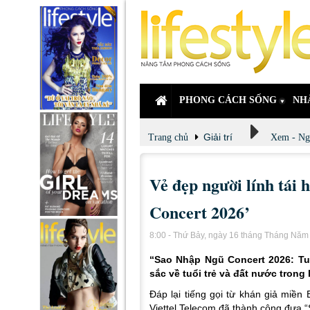
PHONG CÁCH SỐNG
NH
Giải trí
Trang chủ
Xem - Ng
Vẻ đẹp người lính tái 
Concert 2026’
8:00 - Thứ Bảy, ngày 16 tháng Tháng Nă
“Sao Nhập Ngũ Concert 2026: Tuổ
sắc về tuổi trẻ và đất nước tron
Đáp lại tiếng gọi từ khán giả miền 
Viettel Telecom đã thành công đưa 