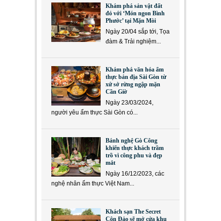
Khám phá sản vật đất
đỏ với ‘Món ngon Bình
Phước’ tại Mặn Mòi
Ngày 20/04 sắp tới, Tọa
đàm & Trải nghiệm...
Khám phá văn hóa ẩm
thực bản địa Sài Gòn từ
xứ sở rừng ngập mặn
Cần Giờ
Ngày 23/03/2024,
người yêu ẩm thực Sài Gòn có...
Bánh nghệ Gò Công
khiến thực khách trầm
trồ vì công phu và đẹp
mắt
Ngày 16/12/2023, các
nghệ nhân ẩm thực Việt Nam...
Khách sạn The Secret
Côn Đảo sẽ mở cửa khu