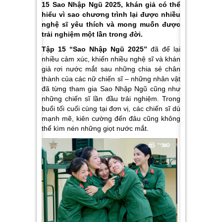
15 Sao Nhập Ngũ 2025, khán giả có thể
hiểu vì sao chương trình lại được nhiều
nghệ sĩ yêu thích và mong muốn được
trải nghiệm một lần trong đời.
Tập 15 “Sao Nhập Ngũ 2025”
đã để lại
nhiều cảm xúc, khiến nhiều nghệ sĩ và khán
giả rơi nước mắt sau những chia sẻ chân
thành của các nữ chiến sĩ – những nhân vật
đã từng tham gia Sao Nhập Ngũ cũng như
những chiến sĩ lần đầu trải nghiệm. Trong
buổi tối cuối cùng tại đơn vị, các chiến sĩ dù
mạnh mẽ, kiên cường đến đâu cũng không
thể kìm nén những giọt nước mắt.