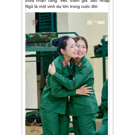
thừa nhận rằng, việc tham gia Sao Nhập
Ngũ là một vinh dự lớn trong cuộc đời.