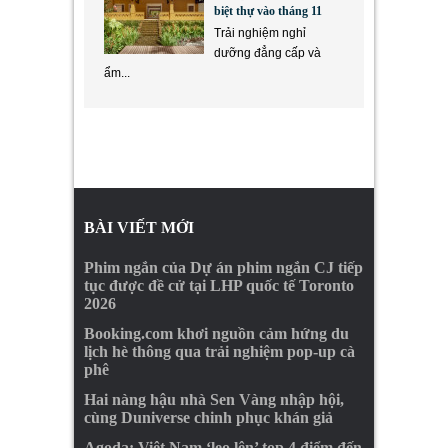
biệt thự vào tháng 11
Trải nghiệm nghỉ
dưỡng đẳng cấp và
ẩm...
BÀI VIẾT MỚI
Phim ngắn của Dự án phim ngắn CJ tiếp
tục được đề cử tại LHP quốc tế Toronto
2026
Booking.com khơi nguồn cảm hứng du
lịch hè thông qua trải nghiệm pop-up cà
phê
Hai nàng hậu nhà Sen Vàng nhập hội,
cùng Duniverse chinh phục khán giả
Agoda: Việt Nam ‘leo lên’ top 4 điểm đến