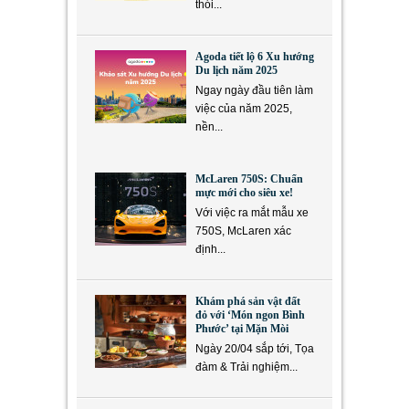
thói...
Agoda tiết lộ 6 Xu hướng
Du lịch năm 2025
Ngay ngày đầu tiên làm
việc của năm 2025,
nền...
McLaren 750S: Chuẩn
mực mới cho siêu xe!
Với việc ra mắt mẫu xe
750S, McLaren xác
định...
Khám phá sản vật đất
đỏ với ‘Món ngon Bình
Phước’ tại Mặn Mòi
Ngày 20/04 sắp tới, Tọa
đàm & Trải nghiệm...