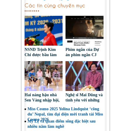
Các tin cùng chuyên mục
NSND Trịnh Kim
Phim ngắn của Dự
Chi được bầu làm
án phim ngắn CJ
Phó Chủ tịch Hội
tiếp tục được đề cử
Nghệ sĩ Sân khấu
tại LHP quốc tế
Việt Nam
Toronto 2026
Hai nàng hậu nhà
Nghệ sĩ Mai Dũng và
Sen Vàng nhập hội,
tình yêu với những
cùng Duniverse
“vai ác dễ thương”
Miss Cosmo 2025 Yolina Lindquist ‘công
chinh phục khán giả
du’ Nepal, tìm đại diện mới tranh tài Miss
Cosmo 2026
Mỹ Lệ và quan điểm sống đặc biệt sau
nhiều năm làm nghề