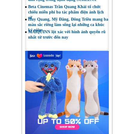
Beta Cinemas Trần Quang Khải tổ chức
chiếu miễn phí ba tác phẩm điện ảnh lịch
sử
Huy Quang, Mỹ Đăng, Đông Triều mang ba
màu sắc riêng làm sống lại những ca khúc
kỷ niệm
MAIQUINN lột xác với hình ảnh quyến rũ
nhất từ trước đến nay