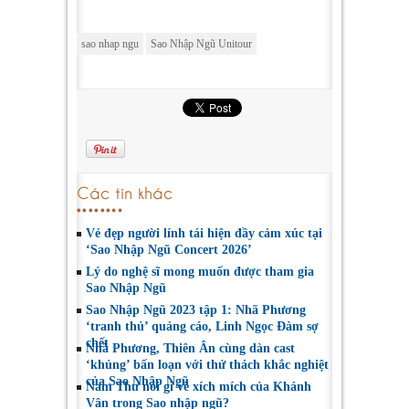
sao nhap ngu
Sao Nhập Ngũ Unitour
Các tin khác
Vẻ đẹp người lính tái hiện đầy cảm xúc tại
‘Sao Nhập Ngũ Concert 2026’
Lý do nghệ sĩ mong muốn được tham gia
Sao Nhập Ngũ
Sao Nhập Ngũ 2023 tập 1: Nhã Phương
‘tranh thủ’ quảng cáo, Linh Ngọc Đàm sợ
chết
Nhã Phương, Thiên Ân cùng dàn cast
‘khủng’ bấn loạn với thử thách khắc nghiệt
của Sao Nhập Ngũ
Nam Thư nói gì về xích mích của Khánh
Vân trong Sao nhập ngũ?