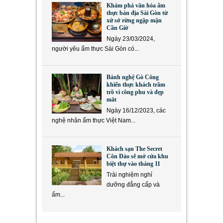
Khám phá văn hóa ẩm
thực bản địa Sài Gòn từ
xứ sở rừng ngập mặn
Cần Giờ
Ngày 23/03/2024,
người yêu ẩm thực Sài Gòn có...
Bánh nghệ Gò Công
khiến thực khách trầm
trồ vì công phu và đẹp
mắt
Ngày 16/12/2023, các
nghệ nhân ẩm thực Việt Nam...
Khách sạn The Secret
Côn Đảo sẽ mở cửa khu
biệt thự vào tháng 11
Trải nghiệm nghỉ
dưỡng đẳng cấp và
ẩm...