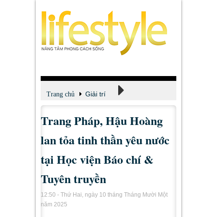
Giải trí
Trang chủ
Trang Pháp, Hậu Hoàng
Xem - Nghe - Đọc
lan tỏa tinh thần yêu nước
tại Học viện Báo chí &
Tuyên truyền
12:50 - Thứ Hai, ngày 10 tháng Tháng Mười Một
năm 2025