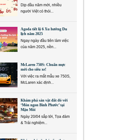
Dịp đầu năm mới, nhiều
người Việt có thói...
Agoda tiết lộ 6 Xu hướng Du
lịch năm 2025
Ngay ngày đầu tiên làm việc
của năm 2025, nền...
McLaren 750S: Chuẩn mực
mới cho siêu xe!
Với việc ra mắt mẫu xe 750S,
McLaren xác định...
Khám phá sản vật đất đỏ với
‘Món ngon Bình Phước’ tại
Mặn Mòi
Ngày 20/04 sắp tới, Tọa đàm
& Trải nghiệm...