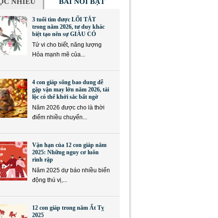
ỌC NHIỀU
BÀI NỔI BẬT
3 tuổi tìm được LỐI TẮT
trong năm 2026, tư duy khác
biệt tạo nên sự GIÀU CÓ
Tử vi cho biết, năng lượng
Hỏa mạnh mẽ của...
4 con giáp sống bao dung dễ
gặp vận may lớn năm 2026, tài
lộc có thể khởi sắc bất ngờ
Năm 2026 được cho là thời
điểm nhiều chuyển...
Vận hạn của 12 con giáp năm
2025: Những nguy cơ luôn
rình rập
Năm 2025 dự báo nhiều biến
động thú vị,...
12 con giáp trong năm Ất Tỵ
2025