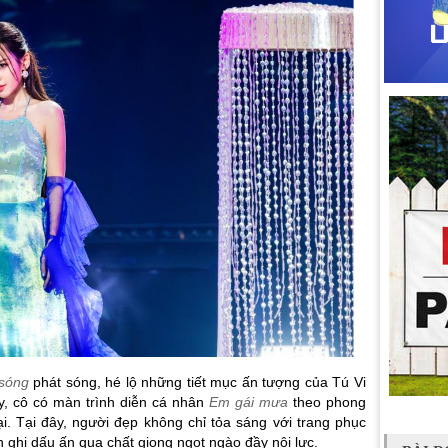
 sóng
phát sóng, hé lộ những tiết mục ấn tượng của Tú Vi
y, cô có màn trình diễn cá nhân
Em gái mưa
theo phong
i. Tại đây, người đẹp không chỉ tỏa sáng với trang phục
n ghi dấu ấn qua chất giọng ngọt ngào đầy nội lực.