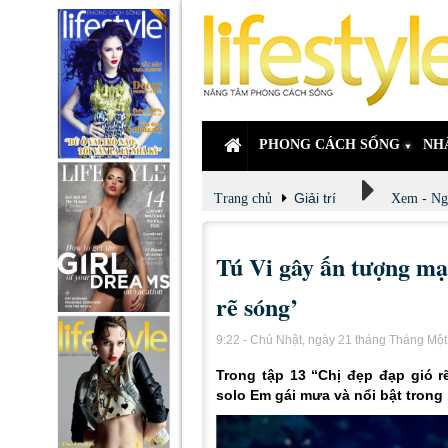
PHONG CÁCH SỐNG
NH
Giải trí
Trang chủ
Xem - Ng
Tú Vi gây ấn tượng mạn
rẽ sóng’
9:22 - Chủ Nhật, ngày 21 tháng Tháng Mộ
Trong tập 13 “Chị đẹp đạp gió r
solo Em gái mưa và nổi bật trong