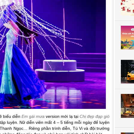
sẽ biểu diễn
Em gái mưa
version mới lạ tại
Chị đẹp đạp gió
 tập luyện. Nữ diễn viên mất 4 – 5 tiếng mỗi ngày để luyện
Thanh Ngọc… Riêng phần trình diễn, Tú Vi và đội trưởng