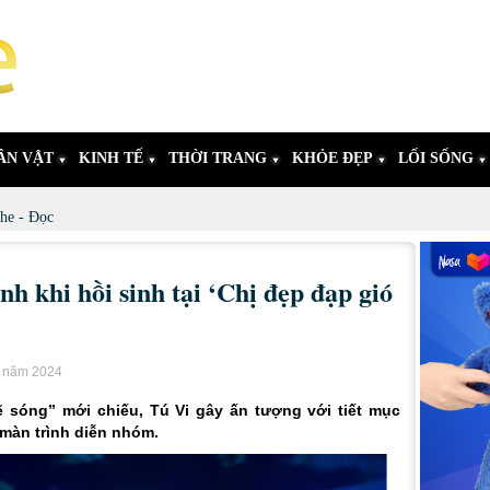
ÂN VẬT
KINH TẾ
THỜI TRANG
KHỎE ĐẸP
LỐI SỐNG
he - Đọc
h khi hồi sinh tại ‘Chị đẹp đạp gió
t năm 2024
ẽ sóng” mới chiếu, Tú Vi gây ấn tượng với tiết mục
 màn trình diễn nhóm.