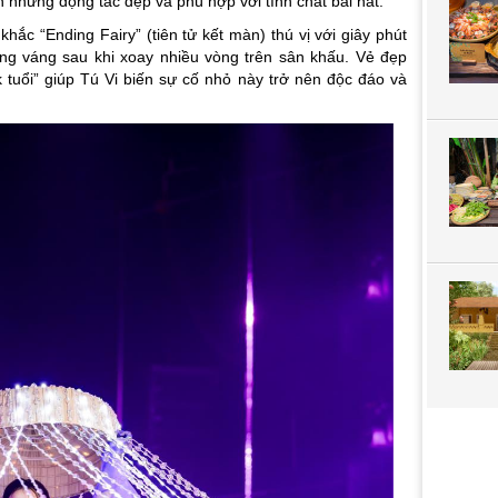
 những động tác đẹp và phù hợp với tính chất bài hát.
hắc “Ending Fairy” (tiên tử kết màn) thú vị với giây phút
áng váng sau khi xoay nhiều vòng trên sân khấu. Vẻ đẹp
 tuổi” giúp Tú Vi biến sự cố nhỏ này trở nên độc đáo và