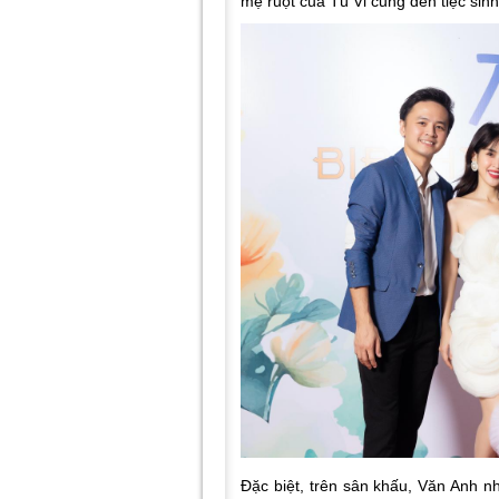
mẹ ruột của Tú Vi cũng đến tiệc sinh
Đặc biệt, trên sân khấu, Văn Anh nh