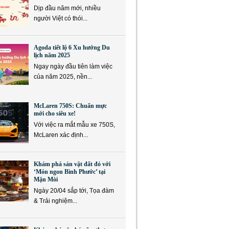
Dịp đầu năm mới, nhiều
người Việt có thói...
Agoda tiết lộ 6 Xu hướng Du
lịch năm 2025
Ngay ngày đầu tiên làm việc
của năm 2025, nền...
McLaren 750S: Chuẩn mực
mới cho siêu xe!
Với việc ra mắt mẫu xe 750S,
McLaren xác định...
Khám phá sản vật đất đỏ với
‘Món ngon Bình Phước’ tại
Mặn Mòi
Ngày 20/04 sắp tới, Tọa đàm
& Trải nghiệm...