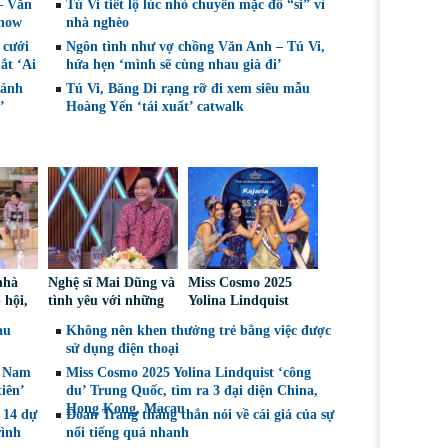
 – Văn
Tú Vi tiết lộ lúc nhỏ chuyên mặc đồ “si” vì
show
nhà nghèo
 cưới
Ngôn tình như vợ chồng Văn Anh – Tú Vi,
ắt ‘Ai
hứa hẹn ‘mình sẽ cùng nhau già đi’
cảnh
Tú Vi, Băng Di rạng rỡ đi xem siêu mẫu
’
Hoàng Yến ‘tái xuất’ catwalk
nhà
Nghệ sĩ Mai Dũng và
Miss Cosmo 2025
 hội,
tình yêu với những
Yolina Lindquist
e
“vai ác dễ thương”
‘công du’ Nepal, tìm
au
Không nên khen thưởng trẻ bằng việc được
án giả
đại diện mới tranh
sử dụng điện thoại
tài Miss Cosmo 2026
t Nam
Miss Cosmo 2025 Yolina Lindquist ‘công
iên’
du’ Trung Quốc, tìm ra 3 đại diện China,
Hong Kong, Macau
 14 dự
Đoan Trang thẳng thắn nói về cái giá của sự
rình
nổi tiếng quá nhanh