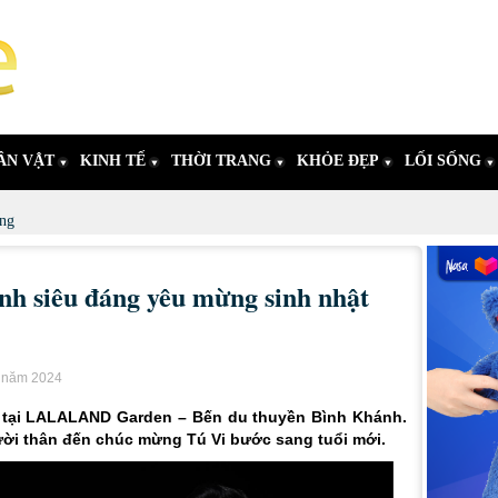
ÂN VẬT
KINH TẾ
THỜI TRANG
KHỎE ĐẸP
LỐI SỐNG
ng
nh siêu đáng yêu mừng sinh nhật
t năm 2024
ật tại LALALAND Garden – Bến du thuyền Bình Khánh.
ời thân đến chúc mừng Tú Vi bước sang tuổi mới.