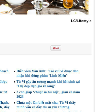
LC/Lifestyle
 hoạch
Diễn viên Văn Anh: ‘Tôi vui vì được đón
nhận khi đóng phim ‘Linh Miêu’
 được
Tú Vi gây ấn tượng mạnh khi hồi sinh tại
‘Chị đẹp đạp gió rẽ sóng’
ực từ
3 con giáp ‘chuột sa hũ nếp’, giàu có năm
2023
Thạch,
Chưa một lần biết mặt cha, Tú Vi thấy
nh, đầy
mình vẫn có đầy đủ sự yêu thương