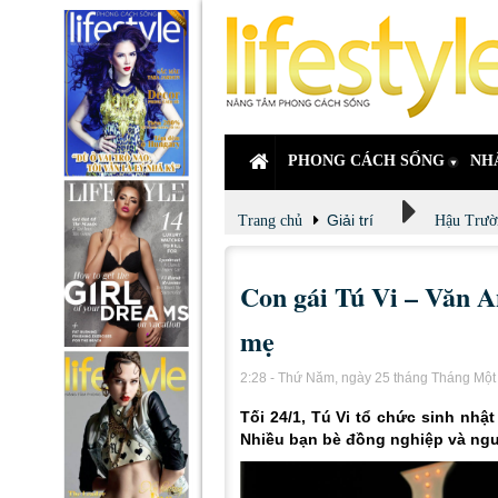
PHONG CÁCH SỐNG
NH
Giải trí
Trang chủ
Hậu Trườ
Con gái Tú Vi – Văn A
mẹ
2:28 - Thứ Năm, ngày 25 tháng Tháng Mộ
Tối 24/1, Tú Vi tổ chức sinh nh
Nhiều bạn bè đồng nghiệp và ngư