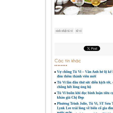
sinh nhật tú vi
tử vi
Các tin khác
Vợ chồng Tú Vi – Văn Anh hé lộ kế
đón thêm thành viên mới
Tú Vi lần đầu thử sức diễn kịch tết,
chồng hết lòng ủng hộ
Tú Vi buồn khi đọc bình luận tiêu c
khán giả Chị Đẹp
Phương Trinh Jolie, Tú Vi, ST Sơn 
Lynk Lee trải lòng về biến cố gia đì
nước mắt