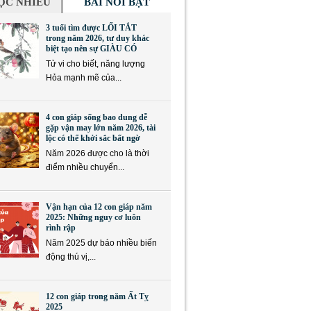
ỌC NHIỀU
BÀI NỔI BẬT
3 tuổi tìm được LỐI TẮT
trong năm 2026, tư duy khác
biệt tạo nên sự GIÀU CÓ
Tử vi cho biết, năng lượng
Hỏa mạnh mẽ của...
4 con giáp sống bao dung dễ
gặp vận may lớn năm 2026, tài
lộc có thể khởi sắc bất ngờ
Năm 2026 được cho là thời
điểm nhiều chuyển...
Vận hạn của 12 con giáp năm
2025: Những nguy cơ luôn
rình rập
Năm 2025 dự báo nhiều biến
động thú vị,...
12 con giáp trong năm Ất Tỵ
2025