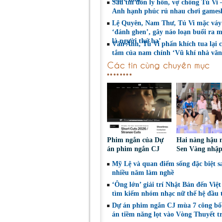
Sau tin đồn ly hôn, vợ chồng Tú Vi
Anh hạnh phúc rủ nhau chơi game
Lệ Quyên, Nam Thư, Tú Vi mặc váy
‘đánh ghen’, gây náo loạn buổi ra m
là người thứ ba’
Văn Anh, Tú Vi phấn khích tua lại 
tắm của nam chính ‘Vũ khí nhà văn
Các tin cùng chuyên mục
Phim ngắn của Dự
Hai nàng hậu 
án phim ngắn CJ
Sen Vàng nhập
tiếp tục được đề cử
cùng Dunivers
Mỹ Lệ và quan điểm sống đặc biệt s
tại LHP quốc tế
chinh phục kh
nhiều năm làm nghề
Toronto 2026
‘Ông lớn’ giải trí Nhật Bản đến Việ
tìm kiếm nhóm nhạc nữ thế hệ đầu t
Dự án phim ngắn CJ mùa 7 công bố
án tiềm năng lọt vào Vòng Thuyết t