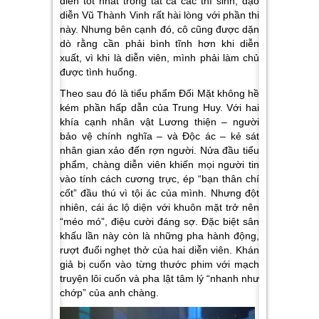
diễn tốt nhất trong tất cả các thí sinh, đạo
diễn Vũ Thành Vinh rất hài lòng với phần thi
này. Nhưng bên cạnh đó, cô cũng được dặn
dò rằng cần phải bình tĩnh hơn khi diễn
xuất, vì khi là diễn viên, mình phải làm chủ
được tình huống.
Theo sau đó là tiểu phẩm
Đối Mặt
không hề
kém phần hấp dẫn của Trung Huy. Với hai
khía cạnh nhân vật Lương thiện – người
bảo vệ chính nghĩa – và Độc ác – kẻ sát
nhân gian xảo đến rợn người. Nửa đầu tiểu
phẩm, chàng diễn viên khiến mọi người tin
vào tính cách cương trực, ép “bạn thân chí
cốt” đầu thú vì tội ác của mình. Nhưng đột
nhiên, cái ác lộ diện với khuôn mặt trở nên
“méo mó”, điệu cười đáng sợ. Đặc biệt sân
khấu lần này còn là những pha hành động,
rượt đuổi nghẹt thở của hai diễn viên. Khán
giả bị cuốn vào từng thước phim với mạch
truyện lôi cuốn và pha lật tâm lý “nhanh như
chớp” của anh chàng.