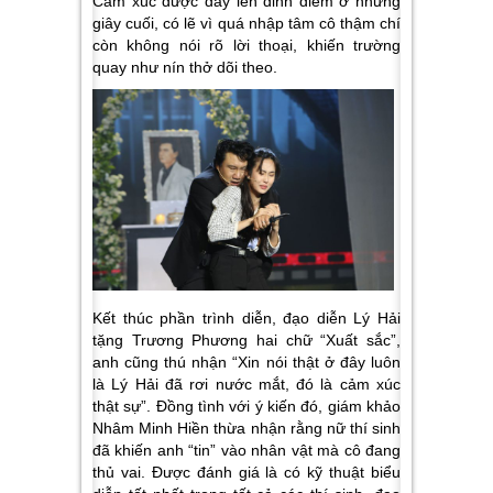
Cảm xúc được đẩy lên đỉnh điểm ở những
giây cuối, có lẽ vì quá nhập tâm cô thậm chí
còn không nói rõ lời thoại, khiến trường
quay như nín thở dõi theo.
Kết thúc phần trình diễn, đạo diễn Lý Hải
tặng Trương Phương hai chữ
“Xuất sắc”,
anh cũng thú nhận
“Xin nói thật ở đây luôn
là Lý Hải đã rơi nước mắt, đó là cảm xúc
thật sự”.
Đồng tình với ý kiến đó, giám khảo
Nhâm Minh Hiền thừa nhận rằng nữ thí sinh
đã khiến anh “tin” vào nhân vật mà cô đang
thủ vai. Được đánh giá là có kỹ thuật biểu