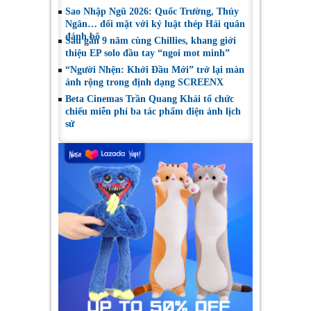
Sao Nhập Ngũ 2026: Quốc Trường, Thúy
Ngân… đối mặt với kỷ luật thép Hải quân
đánh bộ
Sau gần 9 năm cùng Chillies, khang giới
thiệu EP solo đầu tay “ngoi mot minh”
“Người Nhện: Khởi Đầu Mới” trở lại màn
ảnh rộng trong định dạng SCREENX
Beta Cinemas Trần Quang Khải tổ chức
chiếu miễn phí ba tác phẩm điện ảnh lịch
sử