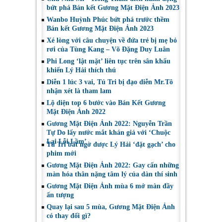
bứt phá Bán kết Gương Mặt Điện Ảnh 2023
Wanbo Huỳnh Phúc bứt phá trước thềm
Bán kết Gương Mặt Điện Ảnh 2023
Xé lòng với câu chuyện về đứa trẻ bị mẹ bỏ
rơi của Tùng Kang – Võ Đặng Duy Luân
Phi Long ‘lật mặt’ liên tục trên sân khấu
khiến Lý Hải thích thú
Diễn 1 lúc 3 vai, Tú Tri bị đạo diễn Mr.Tô
nhận xét là tham lam
Lộ diện top 6 bước vào Bán Kết Gương
Mặt Điện Ảnh 2022
Gương Mặt Điện Ảnh 2022: Nguyễn Trần
Tự Do lấy nước mắt khán giả với ‘Chuộc
Lại Lỗi Lầm’
Tú Tri bất ngờ được Lý Hải ‘đặt gạch’ cho
phim mới
Gương Mặt Điện Ảnh 2022: Gay cấn những
màn hóa thân nặng tâm lý của dàn thí sinh
Gương Mặt Điện Ảnh mùa 6 mở màn đầy
ấn tượng
Quay lại sau 5 mùa, Gương Mặt Điện Ảnh
có thay đổi gì?