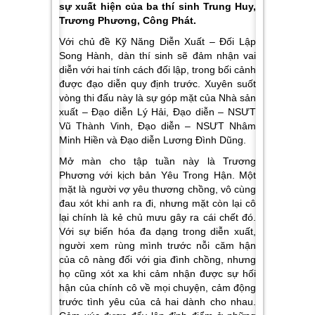
sự xuất hiện của ba thí sinh Trung Huy,
Trương Phương, Công Phát.
Với chủ đề Kỹ Năng Diễn Xuất – Đối Lập
Song Hành, dàn thí sinh sẽ đảm nhận vai
diễn với hai tính cách đối lập, trong bối cảnh
được đạo diễn quy định trước. Xuyên suốt
vòng thi đấu này là sự góp mặt của Nhà sản
xuất – Đạo diễn Lý Hải, Đạo diễn – NSƯT
Vũ Thành Vinh, Đạo diễn – NSƯT Nhâm
Minh Hiền và Đạo diễn Lương Đình Dũng.
Mở màn cho tập tuần này là Trương
Phương với kịch bản
Yêu Trong Hận.
Một
mặt là người vợ yêu thương chồng, vô cùng
đau xót khi anh ra đi, nhưng mặt còn lại cô
lại chính là kẻ chủ mưu gây ra cái chết đó.
Với sự biến hóa đa dạng trong diễn xuất,
người xem rùng mình trước nỗi căm hận
của cô nàng đối với gia đình chồng, nhưng
họ cũng xót xa khi cảm nhận được sự hối
hận của chính cô về mọi chuyện, cảm động
trước tình yêu của cả hai dành cho nhau.