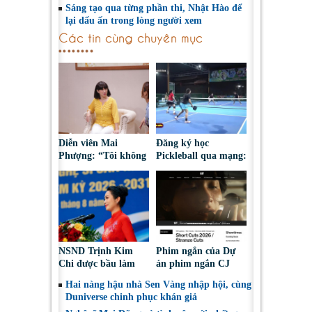
Sáng tạo qua từng phần thi, Nhật Hào để
lại dấu ấn trong lòng người xem
Các tin cùng chuyên mục
Diễn viên Mai
Đăng ký học
Phượng: “Tôi không
Pickleball qua mạng:
bao giờ hối hận về
Nguy cơ bị chiếm
những gì mình đã
đoạt tài sản
chọn”
NSND Trịnh Kim
Phim ngắn của Dự
Chi được bầu làm
án phim ngắn CJ
Phó Chủ tịch Hội
tiếp tục được đề cử
Hai nàng hậu nhà Sen Vàng nhập hội, cùng
Nghệ sĩ Sân khấu
tại LHP quốc tế
Duniverse chinh phục khán giả
Việt Nam
Toronto 2026