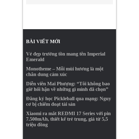
BÀI VIẾT MỚI
Vẻ đẹp trường tồn mang tên Imperial
Emerald
Monotheme – Mỗi mùi hương là một
chân dung cảm xúc
Diễn viên Mai Phượng: “Tôi không bao
giờ hối hận về những gì mình đã chọn”
Đăng ký học Pickleball qua mạng: Nguy
cơ bị chiếm đoạt tài sản
Xiaomi ra mắt REDMI 17 Series với pin
7.500mAh, thiết kế trẻ trung, giá từ 5,5
triệu đồng