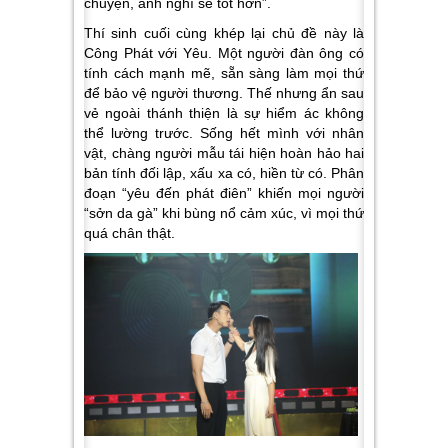
chuyện, anh nghĩ sẽ tốt hơn”.
Thí sinh cuối cùng khép lại chủ đề này là
Công Phát với
Yêu.
Một người đàn ông có
tính cách mạnh mẽ, sẵn sàng làm mọi thứ
để bảo vệ người thương. Thế nhưng ẩn sau
vẻ ngoài thánh thiện là sự hiểm ác không
thể lường trước. Sống hết mình với nhân
vật, chàng người mẫu tái hiện hoàn hảo hai
bản tính đối lập, xấu xa có, hiền từ có. Phân
đoạn “yêu đến phát điên” khiến mọi người
“sởn da gà” khi bùng nổ cảm xúc, vì mọi thứ
quá chân thật.