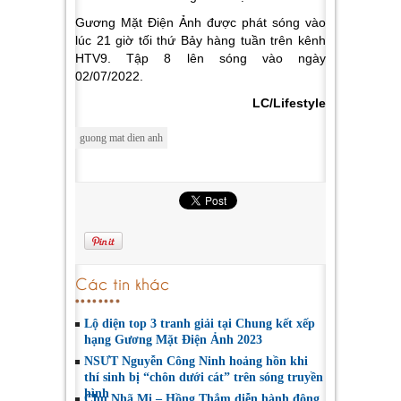
Gương Mặt Điện Ảnh được phát sóng vào
lúc 21 giờ tối thứ Bảy hàng tuần trên kênh
HTV9. Tập 8 lên sóng vào ngày
02/07/2022.
LC/Lifestyle
guong mat dien anh
Các tin khác
Lộ diện top 3 tranh giải tại Chung kết xếp
hạng Gương Mặt Điện Ảnh 2023
NSƯT Nguyễn Công Ninh hoảng hồn khi
thí sinh bị “chôn dưới cát” trên sóng truyền
hình
Chu Nhã Mi – Hồng Thắm diễn hành động