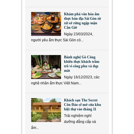
Khám phá văn hóa ẩm
thực bản địa Sài Gòn từ
xứ sở rừng ngập mặn
Cần Giờ
Ngày 23/03/2024,
người yêu ẩm thực Sài Gòn có...
Bánh nghệ Gò Công
khiến thực khách trầm
trồ vì công phu và đẹp
mắt
Ngày 16/12/2023, các
nghệ nhân ẩm thực Việt Nam...
Khách sạn The Secret
Côn Đảo sẽ mở cửa khu
biệt thự vào tháng 11
Trải nghiệm nghỉ
dưỡng đẳng cấp và
ẩm...