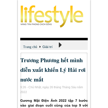
Giải trí
Trang chủ
Trương Phương hết mình
Xem - Nghe - Đọc
diễn xuất khiến Lý Hải rơi
nước mắt
9:26 - Chủ Nhật, ngày 26 tháng Tháng Sáu năm
2022
Gương Mặt Điện Ảnh 2022 tập 7 bước
vào giai đoạn cuối cùng của top 9 với