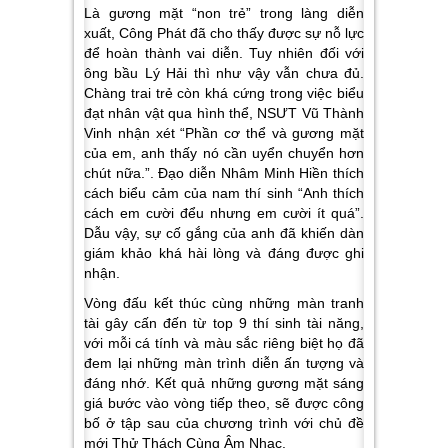
Là gương mặt “non trẻ” trong làng diễn
xuất, Công Phát đã cho thấy được sự nỗ lực
để hoàn thành vai diễn. Tuy nhiên đối với
ông bầu Lý Hải thì như vậy vẫn chưa đủ.
Chàng trai trẻ còn khá cứng trong việc biểu
đạt nhân vật qua hình thể, NSƯT Vũ Thành
Vinh nhận xét
“Phần cơ thể và gương mặt
của em, anh thấy nó cần uyển chuyển hơn
chút nữa.”.
Đạo diễn Nhâm Minh Hiền thích
cách biểu cảm của nam thí sinh
“Anh thích
cách em cười đểu nhưng em cười ít quá”.
Dẫu vậy, sự cố gắng của anh đã khiến dàn
giám khảo khá hài lòng và đáng được ghi
nhận.
Vòng đấu kết thúc cùng những màn tranh
tài gây cấn đến từ top 9 thí sinh tài năng,
với mỗi cá tính và màu sắc riêng biệt họ đã
đem lại những màn trình diễn ấn tượng và
đáng nhớ. Kết quả những gương mặt sáng
giá bước vào vòng tiếp theo, sẽ được công
bố ở tập sau của chương trình với chủ đề
mới
Thử Thách Cùng Âm Nhạc.