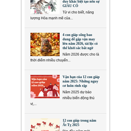
duy khác biệt tạo nên sự
GIÀU CÓ
Tử vi cho biết, năng
lượng Hỏa mạnh mẽ của...
4 con giáp sống bao
dung dễ gặp vận may
lớn năm 2026, tài lộc có
thể khởi sắc bất ngờ
Năm 2026 được cho là
thời điểm nhiều chuyển...
Vận hạn của 12 con giáp
năm 2025: Những nguy
cơ luôn rình rập
Năm 2025 dự báo
nhiều biến động thú
vị,...
12 con giáp trong năm
Ất Tỵ 2025