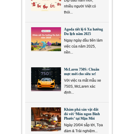
Dịp đầu năm mới,
nhiều người Việt có
thói...
Agoda tiết lộ 6 Xu hướng
Du lịch năm 2025
Ngay ngày đầu tiên làm
việc của năm 2025,
nền...
McLaren 750S: Chuẩn
mực mới cho siêu xe!
Với việc ra mắt mẫu xe
750S, McLaren xác
định...
Khám phá sản vật đất
đỏ với ‘Món ngon Bình
Phước’ tại Mặn Mòi
Ngày 20/04 sắp tới, Tọa
đàm & Trải nghiệm...