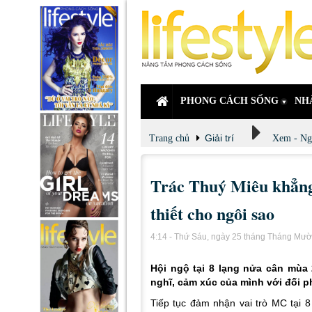
PHONG CÁCH SỐNG
NH
Giải trí
Trang chủ
Xem - Ng
Trác Thuý Miêu khẳng 
thiết cho ngôi sao
4:14 - Thứ Sáu, ngày 25 tháng Tháng Mườ
Hội ngộ tại 8 lạng nửa cân mùa 
nghĩ, cảm xúc của mình với đối 
Tiếp tục đảm nhận vai trò MC tại 