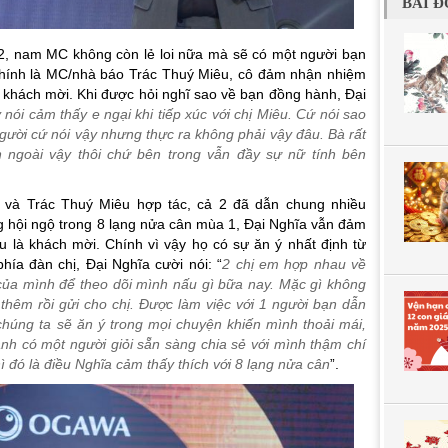
BÀI Đ
 2, nam MC không còn lẻ loi nữa mà sẽ có một người bạn
chính là MC/nhà báo Trác Thuý Miêu, cô đảm nhận nhiệm
g khách mời. Khi được hỏi nghĩ sao về bạn đồng hành, Đại
nói cảm thấy e ngại khi tiếp xúc với chị Miêu. Cứ nói sao
người cứ nói vậy nhưng thực ra không phải vậy đâu. Bà rất
n ngoài vậy thôi chứ bên trong vẫn đầy sự nữ tính bên
 và Trác Thuý Miêu hợp tác, cả 2 đã dẫn chung nhiều
g hội ngộ trong 8 lạng nửa cân mùa 1, Đại Nghĩa vẫn đảm
 là khách mời. Chính vì vậy họ có sự ăn ý nhất định từ
hía đàn chị, Đại Nghĩa cười nói: “
2 chị em hợp nhau về
 của mình để theo dõi mình nấu gì bữa nay. Mặc gì không
thêm rồi gửi cho chị. Được làm việc với 1 người bạn dẫn
chúng ta sẽ ăn ý trong mọi chuyện khiến mình thoải mái,
ạnh có một người giỏi sẵn sàng chia sẻ với mình thậm chí
ì đó là điều Nghĩa cảm thấy thích với 8 lạng nửa cân
”.