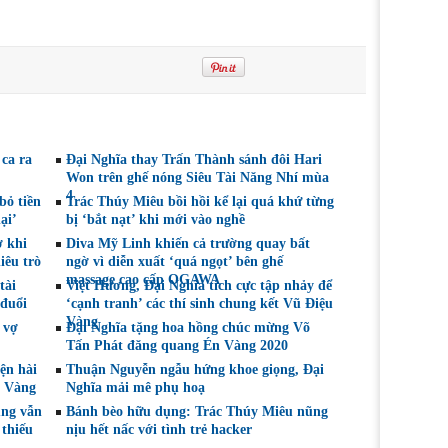
 ca ra
Đại Nghĩa thay Trấn Thành sánh đôi Hari
Won trên ghế nóng Siêu Tài Năng Nhí mùa
4
bỏ tiền
Trác Thúy Miêu bồi hồi kể lại quá khứ từng
ại’
bị ‘bắt nạt’ khi mới vào nghề
ờ khi
Diva Mỹ Linh khiến cả trường quay bất
iêu trò
ngờ vì diễn xuất ‘quá ngọt’ bên ghế
massage cao cấp OGAWA
tài
Việt Hương, Đại Nghĩa tích cực tập nhảy để
 đuổi
‘cạnh tranh’ các thí sinh chung kết Vũ Điệu
Vàng
 vợ
Đại Nghĩa tặng hoa hồng chúc mừng Võ
Tấn Phát đăng quang Én Vàng 2020
ện hài
Thuận Nguyễn ngẫu hứng khoe giọng, Đại
u Vàng
Nghĩa mải mê phụ hoạ
ung vẫn
Bánh bèo hữu dụng: Trác Thúy Miêu nũng
 thiếu
nịu hết nấc với tình trẻ hacker