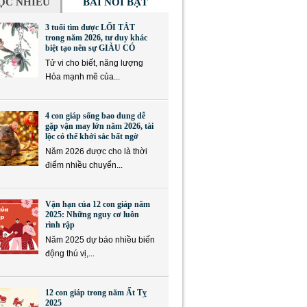
ỌC NHIỀU
BÀI NỔI BẬT
3 tuổi tìm được LỐI TẮT
trong năm 2026, tư duy khác
biệt tạo nên sự GIÀU CÓ
Tử vi cho biết, năng lượng
Hỏa mạnh mẽ của...
4 con giáp sống bao dung dễ
gặp vận may lớn năm 2026, tài
lộc có thể khởi sắc bất ngờ
Năm 2026 được cho là thời
điểm nhiều chuyển...
Vận hạn của 12 con giáp năm
2025: Những nguy cơ luôn
rình rập
Năm 2025 dự báo nhiều biến
động thú vị,...
12 con giáp trong năm Ất Tỵ
2025