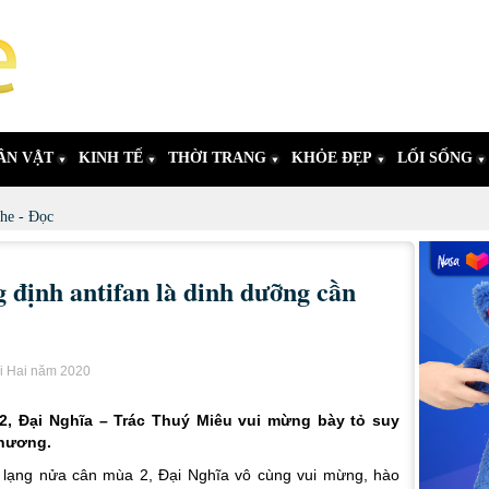
ÂN VẬT
KINH TẾ
THỜI TRANG
KHỎE ĐẸP
LỐI SỐNG
he - Đọc
định antifan là dinh dưỡng cần
i Hai năm 2020
2, Đại Nghĩa – Trác Thuý Miêu vui mừng bày tỏ suy
phương.
8 lạng nửa cân mùa 2, Đại Nghĩa vô cùng vui mừng, hào