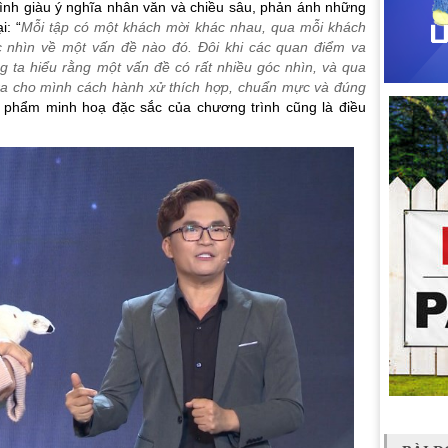
ình giàu ý nghĩa nhân văn và chiều sâu, phản ánh những
i: “
Mỗi tập có một khách mời khác nhau, qua mỗi khách
c nhìn về một vấn đề nào đó. Đôi khi các quan điểm va
ta hiểu rằng một vấn đề có rất nhiều góc nhìn, và qua
 ra cho mình cách hành xử thích hợp, chuẩn mực và đúng
u phẩm minh hoạ đặc sắc của chương trình cũng là điều