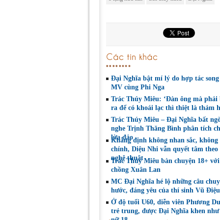
Các tin khác
Đại Nghĩa bật mí lý do hợp tác song
MV cùng Phi Nga
Trác Thúy Miêu: ‘Đàn ông mà phải 
ra để có khoái lạc thì thiệt là thảm h
Trác Thúy Miêu – Đại Nghĩa bất ng
nghe Trịnh Thăng Bình phân tích ch
lừa đảo
Khẳng định không nhan sắc, không 
chính, Diệu Nhi vẫn quyết tâm theo
nghệ thuật
Trác Thúy Miêu bàn chuyện 18+ với
chồng Xuân Lan
MC Đại Nghĩa hé lộ những câu chuy
hước, đáng yêu của thí sinh Vũ Điệ
Ở độ tuổi U60, diễn viên Phương D
trẻ trung, được Đại Nghĩa khen như
nữ 18