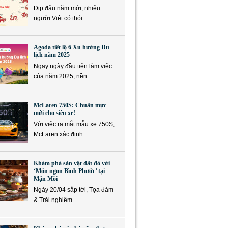
Dịp đầu năm mới, nhiều
người Việt có thói...
Agoda tiết lộ 6 Xu hướng Du
lịch năm 2025
Ngay ngày đầu tiên làm việc
của năm 2025, nền...
McLaren 750S: Chuẩn mực
mới cho siêu xe!
Với việc ra mắt mẫu xe 750S,
McLaren xác định...
Khám phá sản vật đất đỏ với
‘Món ngon Bình Phước’ tại
Mặn Mòi
Ngày 20/04 sắp tới, Tọa đàm
& Trải nghiệm...