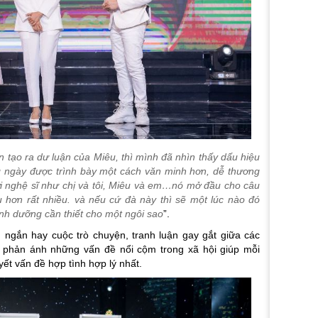
n tạo ra dư luận của Miêu, thì mình đã nhìn thấy dấu hiệu
g ngày được trình bày một cách văn minh hơn, dễ thương
với nghệ sĩ như chị và tôi, Miêu và em…nó mở đầu cho câu
 hơn rất nhiều. và nếu cứ đà này thì sẽ một lúc nào đó
dinh dưỡng cần thiết cho một ngôi sao
”.
ngắn hay cuộc trò chuyện, tranh luận gay gắt giữa các
i phản ánh những vấn đề nổi cộm trong xã hội giúp mỗi
yết vấn đề hợp tình hợp lý nhất.