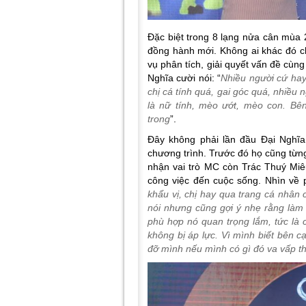
Đặc biệt trong 8 lạng nửa cân mùa
đồng hành mới. Không ai khác đó 
vụ phân tích, giải quyết vấn đề cùn
Nghĩa cười nói: “
Nhiều người cứ hay 
chị cá tính quá, gai góc quá, nhiều 
là nữ tính, mèo ướt, mèo con. Bê
trong
”.
Đây không phải lần đầu Đại Nghĩa
chương trình. Trước đó họ cũng từn
nhận vai trò MC còn Trác Thuý Miêu
công việc đến cuộc sống. Nhìn về p
khẩu vị, chị hay qua trang cá nhân
nói nhưng cũng gợi ý nhẹ rằng làm 
phù hợp nó quan trọng lắm, tức là 
không bị áp lực. Vì mình biết bên c
đỡ mình nếu mình có gì đó va vấp th