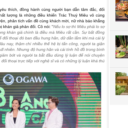
yêu thích, đồng hành cùng người bạn dẫn tâm đắc, đối
hất lượng là những điều khiến Trác Thuý Miêu vô cùng
huyện, phân tích vấn đề cùng khách mời, nữ nhà báo khẳng
 khán giả phản đối. Cô nói: “
Nếu lo sợ thì Miêu phải lo sợ
rong khán giả chính là điều mà Miêu rất cần. Sự bất đồng
thể đối thoại đó ban đầu hung hãn, dữ dằn lắm khi mà cái lý
lâu nay, thậm chí nhiều thế hệ bị tấn công, người ta giận
dĩ nhiên. Nhưng độ hung hãn và cái tính hồ đồ trong bình
iảm bớt và người ta bắt đầu dùng lý luận để nói chuyện
 đối thoại trực tiếp với nghệ sĩ và có những lý luận khá thú