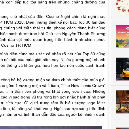
à còn tiếp tục tỏa sáng trên những chặng đường của
ong chờ nhất của đêm Cosmo Night chính là nghi thức
. HCM 2026. Diện những thiết kế nổi bật, Top 30 lần đầu
g chúng với thần thái tự tin, phong cách riêng biệt cùng
chiếc sash được trao bởi Chủ tịch Nguyễn Thanh Phương
ánh dấu cột mốc quan trọng trên hành trình chinh phục
ss Cosmo TP. HCM.
trình diễn cùng màu sắc cá nhân rõ nét của Top 30 cũng
inh nổi bật của mùa giải năm nay. Nhiều gương mặt nhanh
yền thông và khán giả, hứa hẹn tạo nên cuộc cạnh tranh
 công bố bộ vương miện và tiara chính thức của mùa giải
ao gồm 1 vương miện và 4 tiara, “The New Iconic Crown”
đại, tinh thần tiên phong và khát vọng vươn cao. Những
ác vì sao trong vũ trụ rộng lớn gợi nhắc hành trình phát
 trị tích cực. Ở vị trí trung tâm là biểu tượng logo Miss
lĩnh, tài năng và khát vọng. Ngôi sao rực sáng trên đỉnh
òng nhân ái và tinh thần dẫn đầu của người kế nhiệm danh