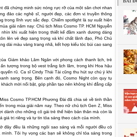
BÀI Đ
ht đã chứng minh sức nóng rực rỡ của một sân chơi nhan
ông đảo các nghệ sĩ, người đẹp, các đơn vị truyền thông
 trong lĩnh vực sắc đẹp. Chiếm spotlight là sự xuất hiện
 mùa giải năm nay: Chủ tịch Miss Cosmo TP. HCM Nguyễn
nhìn khi xuất hiện trong thiết kế đầm xanh dương dáng
 tôn lên vẻ đẹp sang trọng và khí chất lãnh đạo, Phó Chủ
ng dài màu vàng trang nhã, kết hợp kiểu tóc búi cao sang
 của Giám khảo Lâm Ngân với phong cách thanh lịch, trẻ
ấn tượng trong bộ vest trắng lịch lãm, trong khi Hoa hậu
 quyến rũ. Ca sĩ Cindy Thái Tài cũng thu hút sự chú ý khi
i xanh sang trọng. Bên cạnh đó, Cosmo Night còn quy tụ
khách mời nổi bật, góp phần tạo nên không khí đẳng cấp
h Miss Cosmo TP.HCM Phương Đài đã chia sẻ về tinh thần
n trong mùa giải năm nay. Theo nữ chủ tịch Gen Z, Miss
 dành cho những cô gái trẻ thể hiện bản thân mà còn là
 giá trị riêng và tự tin tỏa sáng theo cách của mình.
t ở đây đều là những ngôi sao sáng và mỗi người đều có
 mình. Tôi hy vọng các bạn sẽ không chỉ tỏa sáng trong