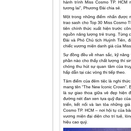
hành trình Miss Cosmo TP. HCM m
tương lai”, Phương Đài chia sẻ.
Một trong những điểm nhấn được m
trao sash cho Top 30 Miss Cosmo TP
tiên chính thức xuất hiện trước côn
nguồn năng lượng trẻ trung. Từng 
Đài và Phó Chủ tịch Huỳnh Tiên, đ
chiếc vương miện danh giá của Mi
Sự đồng đều về nhan sắc, kỹ năng 
phần nào cho thấy chất lượng thí s
chóng thu hút sự quan tâm của tru
hấp dẫn tại các vòng thi tiếp theo.
Tâm điểm của đêm tiệc là nghi thức
mang tên “The New Iconic Crown”. B
là sự giao thoa giữa vẻ đẹp hiện 
đường nét đan xen tựa quỹ đạo của c
triển, kết nối và lan tỏa những giá
Cosmo TP. HCM – nơi hội tụ của bản 
vương miện đại diện cho trí tuệ, l
hiệu cao quý.