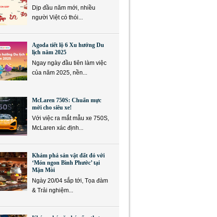
Dịp đầu năm mới, nhiều
người Việt có thói...
Agoda tiết lộ 6 Xu hướng Du
lịch năm 2025
Ngay ngày đầu tiên làm việc
của năm 2025, nền...
McLaren 750S: Chuẩn mực
mới cho siêu xe!
Với việc ra mắt mẫu xe 750S,
McLaren xác định...
Khám phá sản vật đất đỏ với
‘Món ngon Bình Phước’ tại
Mặn Mòi
Ngày 20/04 sắp tới, Tọa đàm
& Trải nghiệm...