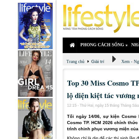
PHONG CÁCH SỐNG
NH
Giải trí
Trang chủ
Xem - Ng
Top 30 Miss Cosmo TP
lộ diện kiệt tác vương
12:15 - Thứ Hai, ngày 15 tháng Tháng Sá
Tối ngày 14/06, sự kiện Cosmo
Cosmo TP. HCM 2026 chính thức 
trình chinh phục vương miện của T
Không chỉ là dịp để các thí sinh lầ