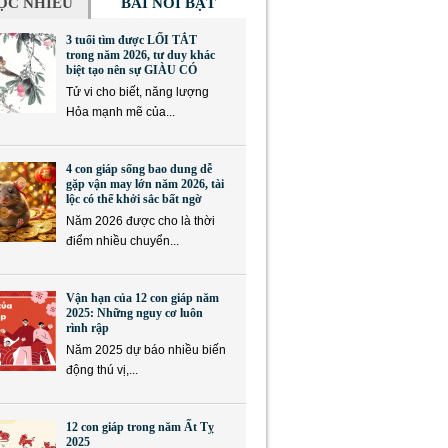
ỌC NHIỀU
BÀI NỔI BẬT
3 tuổi tìm được LỐI TẮT
trong năm 2026, tư duy khác
biệt tạo nên sự GIÀU CÓ
Tử vi cho biết, năng lượng
Hỏa mạnh mẽ của...
4 con giáp sống bao dung dễ
gặp vận may lớn năm 2026, tài
lộc có thể khởi sắc bất ngờ
Năm 2026 được cho là thời
điểm nhiều chuyển...
Vận hạn của 12 con giáp năm
2025: Những nguy cơ luôn
rình rập
Năm 2025 dự báo nhiều biến
động thú vị,...
12 con giáp trong năm Ất Tỵ
2025