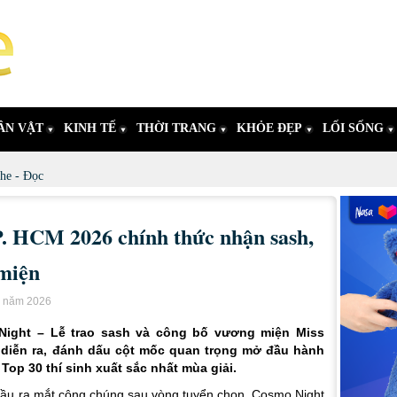
ÂN VẬT
KINH TẾ
THỜI TRANG
KHỎE ĐẸP
LỐI SỐNG
he - Đọc
. HCM 2026 chính thức nhận sash,
 miện
u năm 2026
 Night – Lễ trao sash và công bố vương miện Miss
diễn ra, đánh dấu cột mốc quan trọng mở đầu hành
op 30 thí sinh xuất sắc nhất mùa giải.
n đầu ra mắt công chúng sau vòng tuyển chọn, Cosmo Night