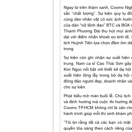
Ngay từ trên thảm xanh, Cosmo Nig
sắc “chất lượng”. Sự kiện quy tụ đ
cùng dàn nhân vật có sức ảnh hưởng
của dàn “nữ lãnh đạo” BTC và BGK
Thanh Phương Đài thu hút mọi ánh 
dài với điểm nhấn khoét eo tinh tế,
tịch Huỳnh Tiên lựa chọn đầm ôm dá
trọng.
Sự kiện còn ghi nhận sự xuất hiện
trung. Nam ca sĩ Cao Thái Sơn gây 
Kim Ngọc nổi bật với thiết kế dạ hội
xuất hiện lộng lẫy trong bộ dạ hộ
đông đảo người đẹp, doanh nhân và 
cho sự kiện.
Phát biểu mở màn buổi lễ, Chủ tịc
và định hướng mà cuộc thi hướng đế
Cosmo TP.HCM không chỉ là sân chơi
hành trình giúp mỗi thí sinh khám phá
“Tôi tin rằng tất cả các bạn có mặ
quyền tỏa sáng theo cách riêng của