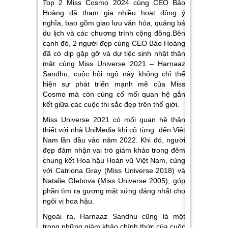
Top 2 Miss Cosmo 2024 cùng CEO Bảo
Hoàng đã tham gia nhiều hoạt động ý
nghĩa, bao gồm giao lưu văn hóa, quảng bá
du lịch và các chương trình cộng đồng.Bên
cạnh đó, 2 người đẹp cùng CEO Bảo Hoàng
đã có dịp gặp gỡ và dự tiệc sinh nhật thân
mật cùng Miss Universe 2021 – Harnaaz
Sandhu, cuộc hội ngộ này không chỉ thể
hiện sự phát triển mạnh mẽ của Miss
Cosmo mà còn củng cố mối quan hệ gắn
kết giữa các cuộc thi sắc đẹp trên thế giới.
Miss Universe 2021 có mối quan hệ thân
thiết với nhà UniMedia khi cô từng đến Việt
Nam lần đầu vào năm 2022. Khi đó, người
đẹp đảm nhận vai trò giám khảo trong đêm
chung kết Hoa hậu Hoàn vũ Việt Nam, cùng
với Catriona Gray (Miss Universe 2018) và
Natalie Glebova (Miss Universe 2005), góp
phần tìm ra gương mặt xứng đáng nhất cho
ngôi vị hoa hậu.
Ngoài ra, Harnaaz Sandhu cũng là một
trong những giám khảo chính thức của cuộc