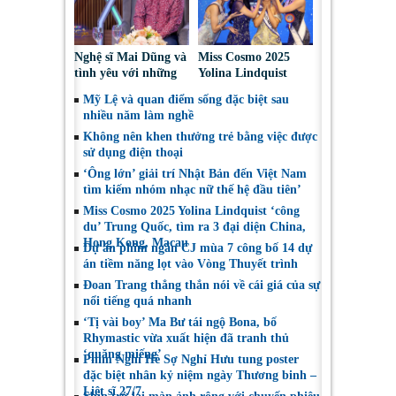
Nghệ sĩ Mai Dũng và
Miss Cosmo 2025
tình yêu với những
Yolina Lindquist
“vai ác dễ thương”
‘công du’ Nepal, tìm
Mỹ Lệ và quan điểm sống đặc biệt sau
đại diện mới tranh
nhiều năm làm nghề
tài Miss Cosmo 2026
Không nên khen thưởng trẻ bằng việc được
sử dụng điện thoại
‘Ông lớn’ giải trí Nhật Bản đến Việt Nam
tìm kiếm nhóm nhạc nữ thế hệ đầu tiên’
Miss Cosmo 2025 Yolina Lindquist ‘công
du’ Trung Quốc, tìm ra 3 đại diện China,
Hong Kong, Macau
Dự án phim ngắn CJ mùa 7 công bố 14 dự
án tiềm năng lọt vào Vòng Thuyết trình
Đoan Trang thẳng thắn nói về cái giá của sự
nổi tiếng quá nhanh
‘Tị vài boy’ Ma Bư tái ngộ Bona, bố
Rhymastic vừa xuất hiện đã tranh thủ
‘quăng miếng’
Phim Nghỉ Hè Sợ Nghỉ Hưu tung poster
đặc biệt nhân kỷ niệm ngày Thương binh –
Liệt sĩ 27/7