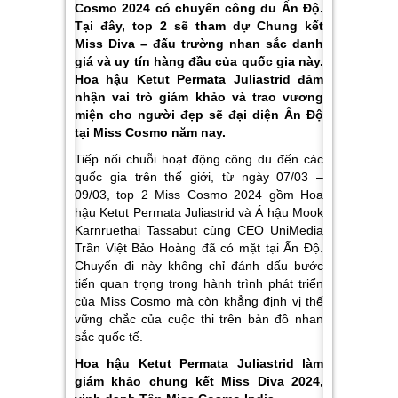
Cosmo 2024 có chuyến công du Ấn Độ.
Tại đây, top 2 sẽ tham dự Chung kết
Miss Diva – đấu trường nhan sắc danh
giá và uy tín hàng đầu của quốc gia này.
Hoa hậu Ketut Permata Juliastrid đảm
nhận vai trò giám khảo và trao vương
miện cho người đẹp sẽ đại diện Ấn Độ
tại Miss Cosmo năm nay.
Tiếp nối chuỗi hoạt động công du đến các
quốc gia trên thế giới, từ ngày 07/03 –
09/03, top 2 Miss Cosmo 2024 gồm Hoa
hậu Ketut Permata Juliastrid và Á hậu Mook
Karnruethai Tassabut cùng CEO UniMedia
Trần Việt Bảo Hoàng đã có mặt tại Ấn Độ.
Chuyến đi này không chỉ đánh dấu bước
tiến quan trọng trong hành trình phát triển
của Miss Cosmo mà còn khẳng định vị thế
vững chắc của cuộc thi trên bản đồ nhan
sắc quốc tế.
Hoa hậu Ketut Permata Juliastrid làm
giám khảo chung kết Miss Diva 2024,