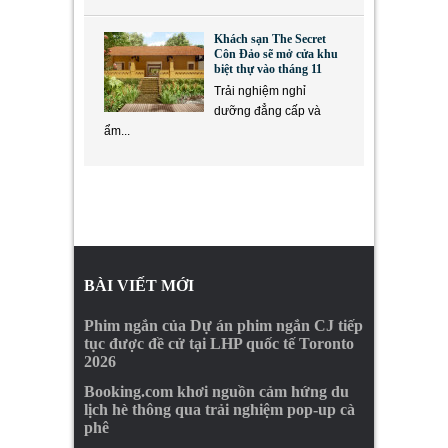
Khách sạn The Secret
Côn Đảo sẽ mở cửa khu
biệt thự vào tháng 11
Trải nghiệm nghỉ
dưỡng đẳng cấp và
ẩm...
BÀI VIẾT MỚI
Phim ngắn của Dự án phim ngắn CJ tiếp
tục được đề cử tại LHP quốc tế Toronto
2026
Booking.com khơi nguồn cảm hứng du
lịch hè thông qua trải nghiệm pop-up cà
phê