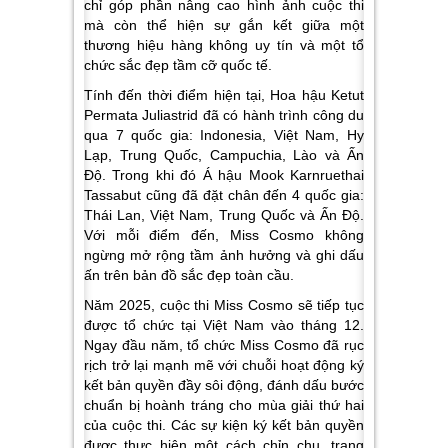
chỉ góp phần nâng cao hình ảnh cuộc thi
mà còn thể hiện sự gắn kết giữa một
thương hiệu hàng không uy tín và một tổ
chức sắc đẹp tầm cỡ quốc tế.
Tính đến thời điểm hiện tại, Hoa hậu Ketut
Permata Juliastrid đã có hành trình công du
qua 7 quốc gia: Indonesia, Việt Nam, Hy
Lạp, Trung Quốc, Campuchia, Lào và Ấn
Độ. Trong khi đó Á hậu Mook Karnruethai
Tassabut cũng đã đặt chân đến 4 quốc gia:
Thái Lan, Việt Nam, Trung Quốc và Ấn Độ.
Với mỗi điểm đến, Miss Cosmo không
ngừng mở rộng tầm ảnh hưởng và ghi dấu
ấn trên bản đồ sắc đẹp toàn cầu.
Năm 2025, cuộc thi Miss Cosmo sẽ tiếp tục
được tổ chức tại Việt Nam vào tháng 12.
Ngay đầu năm, tổ chức Miss Cosmo đã rục
rịch trở lại mạnh mẽ với chuỗi hoạt động ký
kết bản quyền đầy sôi động, đánh dấu bước
chuẩn bị hoành tráng cho mùa giải thứ hai
của cuộc thi. Các sự kiện ký kết bản quyền
được thực hiện một cách chỉn chu, trang