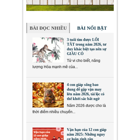
BÀI ĐỌC NHIỀU
BÀI NỔI BẬT
3 tuổi tìm được LỐI
TẮT trong năm 2026, tư
duy khác biệt tạo nên sự
GIÀU CÓ
Tử vi cho biết, năng
lượng Hỏa mạnh mẽ của...
4 con giáp sống bao
dung dễ gặp vận may
lớn năm 2026, tài lộc có
thể khởi sắc bất ngờ
Năm 2026 được cho là
thời điểm nhiều chuyển...
Vận hạn của 12 con giáp
năm 2025: Những nguy
cơ luôn rình rập