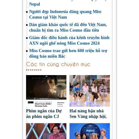
Nepal
Người đẹp Indonesia đăng quang Miss
Cosmo tại Việt Nam
Dàn giám khảo quốc tế đã đến Việt Nam,
chuẩn bị tìm ra Miss Cosmo đầu tiên
Giám đốc điều hành của kênh truyền hình
AXN ngồi ghế nóng Miss Cosmo 2024
Miss Cosmo trao gửi hơn 600 triệu hỗ trợ
đồng bào miền Bắc
Các tin cùng chuyên mục
Phim ngắn của Dự
Hai nàng hậu nhà
án phim ngắn CJ
Sen Vàng nhập hội,
tiếp tục được đề cử
cùng Duniverse
tại LHP quốc tế
chinh phục khán giả
Toronto 2026