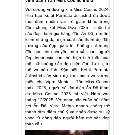
vinh danh Tân Miss Cosmo India
Với cương vị đương kim Miss Cosmo 2024,
Hoa hậu Ketut Permata Juliastrid đã được
mời đảm nhiệm vai trò giám khảo trong
đêm chung kết Miss Diva 2025 – cuộc thi
sắc đẹp danh giá hàng đầu Ấn Độ, nơi tìm
kiếm những đại diện xuất sắc tham dự đấu
trường sắc đẹp quốc tế. Không chỉ mang
đến góc nhìn chuyên môn sắc sảo, người
đẹp Indonesia còn thể hiện tinh thần của
một nữ hoàng sắc đẹp hiện đại: Tự tin, trí
tuệ và bản lĩnh. Đặc biệt, Ketut Permata
Juliastrid còn vinh dự trao sash và vương
miện cho Vipra Mehta – Tân Miss Cosmo
India 2025, người sẽ đại diện Ấn Độ tham
dự Miss Cosmo 2025 tại Việt Nam vào
tháng 12/2025. Với nhan sắc cuốn hút đậm
nét Ấn Độ, Vipra Mehta nhanh chóng trở
thành tâm điểm chú ý và nhận được sự kỳ
vọng từ đông đảo người hâm mộ sắc đẹp
toàn cầu.