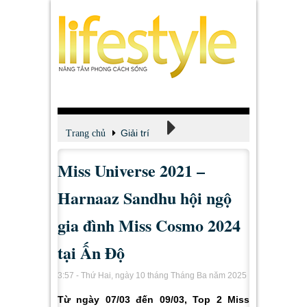
Giải trí
Trang chủ
Miss Universe 2021 –
Xem - Nghe - Đọc
Harnaaz Sandhu hội ngộ
gia đình Miss Cosmo 2024
tại Ấn Độ
3:57 - Thứ Hai, ngày 10 tháng Tháng Ba năm 2025
Từ ngày 07/03 đến 09/03, Top 2 Miss