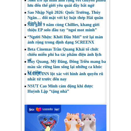
Shin trở lại màn ảnh rộng với chuyến phiêu
lưu đến thế giới yêu quái đầy bất ngờ
Sao Nhập Ngũ 2026: Quốc Trường, Thúy
Ngân… đối mặt với kỷ luật thép Hải quân
đánh bộ
Sau gần 9 năm cùng Chillies, khang giới
thiệu EP solo đầu tay “ngoi mot minh”
“Người Nhện: Khởi Đầu Mới” trở lại màn
ảnh rộng trong định dạng SCREENX
Beta Cinemas Trần Quang Khải tổ chức
chiếu miễn phí ba tác phẩm điện ảnh lịch
sử
Huy Quang, Mỹ Đăng, Đông Triều mang ba
màu sắc riêng làm sống lại những ca khúc
kỷ niệm
MAIQUINN lột xác với hình ảnh quyến rũ
nhất từ trước đến nay
NSƯT Cao Minh cảm động khi được
Huỳnh Lập “tặng nhà”