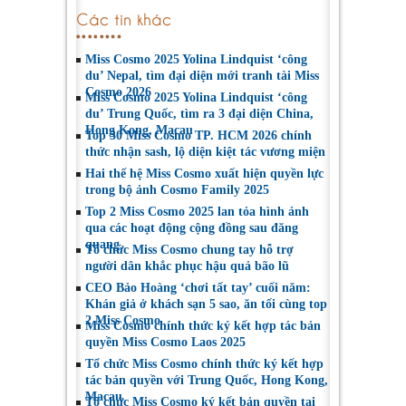
Các tin khác
Miss Cosmo 2025 Yolina Lindquist ‘công
du’ Nepal, tìm đại diện mới tranh tài Miss
Cosmo 2026
Miss Cosmo 2025 Yolina Lindquist ‘công
du’ Trung Quốc, tìm ra 3 đại diện China,
Hong Kong, Macau
Top 30 Miss Cosmo TP. HCM 2026 chính
thức nhận sash, lộ diện kiệt tác vương miện
Hai thế hệ Miss Cosmo xuất hiện quyền lực
trong bộ ảnh Cosmo Family 2025
Top 2 Miss Cosmo 2025 lan tỏa hình ảnh
qua các hoạt động cộng đồng sau đăng
quang
Tổ chức Miss Cosmo chung tay hỗ trợ
người dân khắc phục hậu quả bão lũ
CEO Bảo Hoàng ‘chơi tất tay’ cuối năm:
Khán giả ở khách sạn 5 sao, ăn tối cùng top
2 Miss Cosmo
Miss Cosmo chính thức ký kết hợp tác bản
quyền Miss Cosmo Laos 2025
Tổ chức Miss Cosmo chính thức ký kết hợp
tác bản quyền với Trung Quốc, Hong Kong,
Macau
Tổ chức Miss Cosmo ký kết bản quyền tại