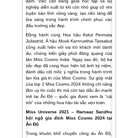
đám. Việc cân bằng giữa học tập và sự
nghiệp diễn xuất từ khi còn nhỏ giúp cô rèn
luyện bản lĩnh vững vàng, tạo nền tảng để
tỏa sáng trong hành trình chinh phục các
đấu trường sắc đẹp.
Đồng hành cùng Hoa hậu Ketut Permata
Juliastrid, Á hậu Mook Karnruethai Tassabut
cũng xuất hiện với vai trò khách mời danh
dự, chứng kiến giây phút đăng quang của
tân Miss Cosmo India. Ngay sau đó, bộ ba
sắc đẹp đã cùng thực hiện bộ ảnh kỷ niệm,
đánh dấu cột mốc ý nghĩa trong hành trình
lan tỏa giá trị của Miss Cosmo. Sự góp mặt
của top 2 Miss Cosmo 2024 không chỉ nâng
tầm uy tín cuộc thi mà còn tạo dấu ấn mạnh
mẽ tại Ấn Độ – quốc gia được xem là “cái
nôi” của những hoa hậu tài sắc vẹn toàn.
Miss Universe 2021 – Harnaaz Sandhu
hội ngộ gia đình Miss Cosmo 2024 tại
Ấn Độ
Trong khuôn khổ chuyến công du Ấn Độ,