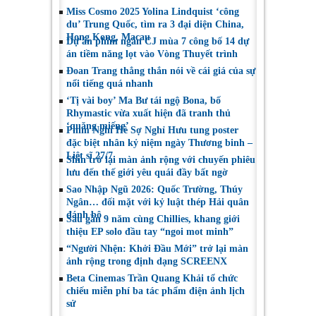
Miss Cosmo 2025 Yolina Lindquist ‘công
du’ Trung Quốc, tìm ra 3 đại diện China,
Hong Kong, Macau
Dự án phim ngắn CJ mùa 7 công bố 14 dự
án tiềm năng lọt vào Vòng Thuyết trình
Đoan Trang thẳng thắn nói về cái giá của sự
nổi tiếng quá nhanh
‘Tị vài boy’ Ma Bư tái ngộ Bona, bố
Rhymastic vừa xuất hiện đã tranh thủ
‘quăng miếng’
Phim Nghỉ Hè Sợ Nghỉ Hưu tung poster
đặc biệt nhân kỷ niệm ngày Thương binh –
Liệt sĩ 27/7
Shin trở lại màn ảnh rộng với chuyến phiêu
lưu đến thế giới yêu quái đầy bất ngờ
Sao Nhập Ngũ 2026: Quốc Trường, Thúy
Ngân… đối mặt với kỷ luật thép Hải quân
đánh bộ
Sau gần 9 năm cùng Chillies, khang giới
thiệu EP solo đầu tay “ngoi mot minh”
“Người Nhện: Khởi Đầu Mới” trở lại màn
ảnh rộng trong định dạng SCREENX
Beta Cinemas Trần Quang Khải tổ chức
chiếu miễn phí ba tác phẩm điện ảnh lịch
sử