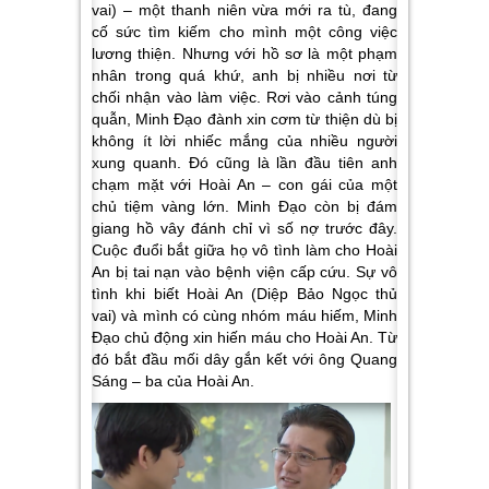
vai) – một thanh niên vừa mới ra tù, đang
cố sức tìm kiếm cho mình một công việc
lương thiện. Nhưng với hồ sơ là một phạm
nhân trong quá khứ, anh bị nhiều nơi từ
chối nhận vào làm việc. Rơi vào cảnh túng
quẫn, Minh Đạo đành xin cơm từ thiện dù bị
không ít lời nhiếc mắng của nhiều người
xung quanh. Đó cũng là lần đầu tiên anh
chạm mặt với Hoài An – con gái của một
chủ tiệm vàng lớn. Minh Đạo còn bị đám
giang hồ vây đánh chỉ vì số nợ trước đây.
Cuộc đuổi bắt giữa họ vô tình làm cho Hoài
An bị tai nạn vào bệnh viện cấp cứu. Sự vô
tình khi biết Hoài An (Diệp Bảo Ngọc thủ
vai) và mình có cùng nhóm máu hiếm, Minh
Đạo chủ động xin hiến máu cho Hoài An. Từ
đó bắt đầu mối dây gắn kết với ông Quang
Sáng – ba của Hoài An.