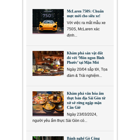
McLaren 750S: Chuẩn
mực mới cho siêu xe!
Với việc ra mắt mẫu xe
750S, McLaren xác
định...
Khám phá sản vật đất
đỏ với ‘Món ngon Bình
Phước’ tại Mặn Mòi
Ngày 20/04 sắp tới, Tọa
đàm & Trải nghiệm...
Khám phá văn hóa ẩm
thực bản địa Sài Gòn từ
xứ sở rừng ngập mặn
Cần Giờ
Ngày 23/03/2024,
người yêu ẩm thực Sài Gòn có...
Bánh nghệ Gò Công