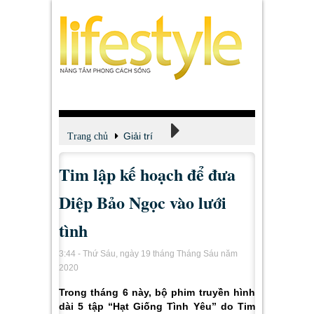
Giải trí
Trang chủ
Tim lập kế hoạch để đưa
Xem - Nghe - Đọc
Diệp Bảo Ngọc vào lưới
tình
3:44 - Thứ Sáu, ngày 19 tháng Tháng Sáu năm
2020
Trong tháng 6 này, bộ phim truyền hình
dài 5 tập “Hạt Giống Tình Yêu” do Tim