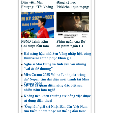
Diễn viên Mai
Đăng ký học
Phượng: “Tôi không
Pickleball qua mạng:
bao giờ hối hận về
Nguy cơ bị chiếm
những gì mình đã
đoạt tài sản
chọn”
NSND Trịnh Kim
Phim ngắn của Dự
Chi được bầu làm
án phim ngắn CJ
Phó Chủ tịch Hội
tiếp tục được đề cử
Hai nàng hậu nhà Sen Vàng nhập hội, cùng
Nghệ sĩ Sân khấu
tại LHP quốc tế
Duniverse chinh phục khán giả
Việt Nam
Toronto 2026
Nghệ sĩ Mai Dũng và tình yêu với những
“vai ác dễ thương”
Miss Cosmo 2025 Yolina Lindquist ‘công
du’ Nepal, tìm đại diện mới tranh tài Miss
Cosmo 2026
Mỹ Lệ và quan điểm sống đặc biệt sau
nhiều năm làm nghề
Không nên khen thưởng trẻ bằng việc được
sử dụng điện thoại
‘Ông lớn’ giải trí Nhật Bản đến Việt Nam
tìm kiếm nhóm nhạc nữ thế hệ đầu tiên’