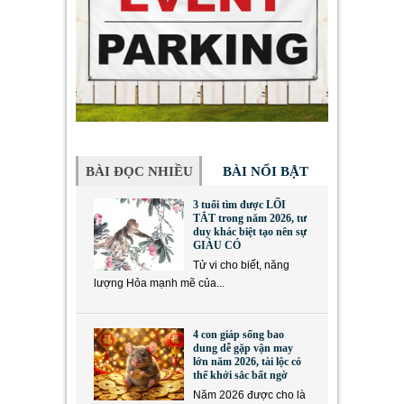
BÀI ĐỌC NHIỀU
BÀI NỔI BẬT
3 tuổi tìm được LỐI
TẮT trong năm 2026, tư
duy khác biệt tạo nên sự
GIÀU CÓ
Tử vi cho biết, năng
lượng Hỏa mạnh mẽ của...
4 con giáp sống bao
dung dễ gặp vận may
lớn năm 2026, tài lộc có
thể khởi sắc bất ngờ
Năm 2026 được cho là