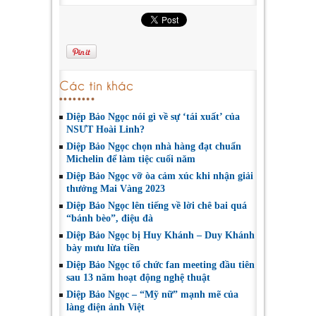
Các tin khác
Diệp Bảo Ngọc nói gì về sự ‘tái xuất’ của
NSƯT Hoài Linh?
Diệp Bảo Ngọc chọn nhà hàng đạt chuẩn
Michelin để làm tiệc cuối năm
Diệp Bảo Ngọc vỡ òa cảm xúc khi nhận giải
thưởng Mai Vàng 2023
Diệp Bảo Ngọc lên tiếng về lời chê bai quá
“bánh bèo”, điệu đà
Diệp Bảo Ngọc bị Huy Khánh – Duy Khánh
bày mưu lừa tiền
Diệp Bảo Ngọc tổ chức fan meeting đầu tiên
sau 13 năm hoạt động nghệ thuật
Diệp Bảo Ngọc – “Mỹ nữ” mạnh mẽ của
làng điện ảnh Việt