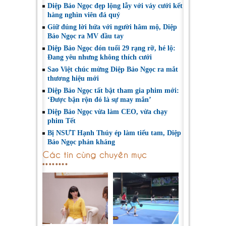
Diệp Bảo Ngọc đẹp lộng lẫy với váy cưới kết
hàng nghìn viên đá quý
Giữ đúng lời hứa với người hâm mộ, Diệp
Bảo Ngọc ra MV đầu tay
Diệp Bảo Ngọc đón tuổi 29 rạng rỡ, hé lộ:
Đang yêu nhưng không thích cưới
Sao Việt chúc mừng Diệp Bảo Ngọc ra mắt
thương hiệu mới
Diệp Bảo Ngọc tất bật tham gia phim mới:
‘Được bận rộn đó là sự may mắn’
Diệp Bảo Ngọc vừa làm CEO, vừa chạy
phim Tết
Bị NSƯT Hạnh Thúy ép làm tiểu tam, Diệp
Bảo Ngọc phản kháng
Các tin cùng chuyên mục