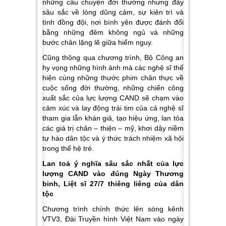
những câu chuyện đời thường nhưng đầy
sâu sắc về lòng dũng cảm, sự kiên trì và
tình đồng đội, nơi bình yên được đánh đổi
bằng những đêm không ngủ và những
bước chân lặng lẽ giữa hiểm nguy.
Cũng thông qua chương trình, Bộ Công an
hy vọng những hình ảnh mà các nghệ sĩ thể
hiện cùng những thước phim chân thực về
cuộc sống đời thường, những chiến công
xuất sắc của lực lượng CAND sẽ chạm vào
cảm xúc và lay động trái tim của cả nghệ sĩ
tham gia lẫn khán giả, tạo hiệu ứng, lan tỏa
các giá trị chân – thiện – mỹ, khơi dậy niềm
tự hào dân tộc và ý thức trách nhiệm xã hội
trong thế hệ trẻ.
Lan toả ý nghĩa sâu sắc nhất của lực
lượng CAND vào đúng Ngày Thương
binh, Liệt sĩ 27/7 thiêng liêng của dân
tộc
Chương trình chính thức lên sóng kênh
VTV3, Đài Truyền hình Việt Nam vào ngày