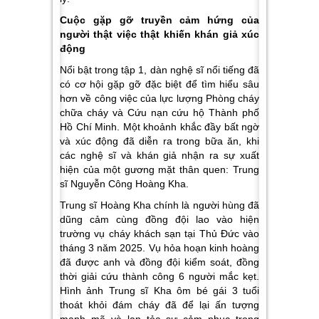
Cuộc gặp gỡ truyền cảm hứng của
người thật việc thật khiến khán giả xúc
động
Nổi bật trong tập 1, dàn nghệ sĩ nổi tiếng đã
có cơ hội gặp gỡ đặc biệt để tìm hiểu sâu
hơn về công việc của lực lượng Phòng cháy
chữa cháy và Cứu nạn cứu hộ Thành phố
Hồ Chí Minh. Một khoảnh khắc đầy bất ngờ
và xúc động đã diễn ra trong bữa ăn, khi
các nghệ sĩ và khán giả nhận ra sự xuất
hiện của một gương mặt thân quen: Trung
sĩ Nguyễn Công Hoàng Kha.
Trung sĩ Hoàng Kha chính là người hùng đã
dũng cảm cùng đồng đội lao vào hiện
trường vụ cháy khách sạn tại Thủ Đức vào
tháng 3 năm 2025. Vụ hỏa hoạn kinh hoàng
đã được anh và đồng đội kiểm soát, đồng
thời giải cứu thành công 6 người mắc kẹt.
Hình ảnh Trung sĩ Kha ôm bé gái 3 tuổi
thoát khỏi đám cháy đã để lại ấn tượng