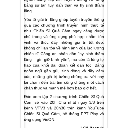
bằng sự tận tụy, dấn thân và hy sinh thầm
lặng.
Yếu tố giải trí lồng ghép tuyên truyền thông
qua các chương trình truyền hình thực tế
như Chiến Sĩ Quả Cảm ngày càng được
chú trọng và ứng dụng phù hợp nhằm tôn
vinh và thúc đẩy những giá trị tốt đẹp,
không chỉ lan tỏa về hình ảnh của lực lượng
chiến sĩ Công an nhân dân “hy sinh thầm
lặng – gìn giữ bình yên”, mà còn là lòng tự
hào của khối đại đoàn kết dân tộc. Bằng
ngôn ngữ gần gũi, sinh động và đầy cảm
xúc, những giá trị tưởng chừng xa vời nay
lại chạm đến trái tim công chúng một cách
chân thực và mạnh mẽ hơn bao giờ hết.
Đón xem tập 2 chương trình Chiến Sĩ Quả
Cảm sẽ vào 20h Chủ nhật ngày 3/8 trên
kênh VTV3 và 20h30 trên kênh YouTube
Chiến Sĩ Quả Cảm, hệ thống FPT Play và
ứng dụng VieON.
LC/Lifestyle