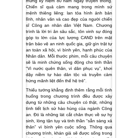
mừng kỷ niệm 80 năm Ngày truyền thống.
Chiến sĩ quả cảm mang trong mình sứ
mệnh thiêng liêng: lan tỏa hình ảnh bản
lĩnh, nhân văn và cao đẹp của người chiến
sĩ Công an nhân dân Việt Nam. Chương
trình là lời tri ân sâu sắc, tôn vinh sự đóng
góp to lớn của lực lượng CAND trên mặt
trận bảo vệ an ninh quốc gia, giữ gìn trật tự
an toàn xã hội, vì bình yên, hạnh phúc của
Nhân dân. Mỗi thước phim, mỗi câu chuyện
sẽ là minh chứng sống động cho tinh thần
“Vì nước quên thân, vì dân phục vụ”, khơi
dậy niềm tự hào dân tộc và truyền cảm
hứng mãnh liệt đến thế hệ trẻ”.
Thiếu tướng khẳng định thêm rằng mỗi tình
huống trong chương trình đều được xây
dựng từ những câu chuyện có thật, những
tình tiết lịch sử hào hùng của ngành Công
an. Đó là những lát cắt chân thực về sự hy
sinh, lòng tận tụy và tinh thần “sẵn sàng xả
thân” vì bình yên cuộc sống. Thông qua
chương trình, khán giả sẽ được sống trong