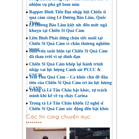
nhiệm vụ phá gỡ bom mìn
Rapper Đinh Tiến Đạt nhập hội Chiến sĩ
quả cảm cùng Lê Dương Bảo Lâm, Quốc
Thiên
Lê Dương Bảo Lâm kiệt sức đến mức ngã
khuỵu tại Chiến Sĩ Quả Cảm
Liên Bỉnh Phát dừng chân tiếc nuối tại
Chiến Sĩ Quả Cảm vì chấn thương nghiêm
trọng
Binz vừa xuất hiện tại Chiến Sĩ Quả Cảm
đã than trời vì sợ dính đạn
Chiến Sĩ Quả Cảm khép lại hành trình
nhập vai lực lượng Cảnh sát PCCC &
CNCH
Trái Tim Quả Cảm – Ca khúc chủ đề đầu
tiên của Chiến Sĩ Quả Cảm tri ân lực lượng
CAND
Trung tá Lê Tấn Châu bật khóc, tự trách
mình khi kể về vụ cháy Carina
Trung tá Lê Tấn Châu khiến 12 nghệ sĩ
Chiến Sĩ Quả Cảm xúc động đến bật khóc
Các tin cùng chuyên mục