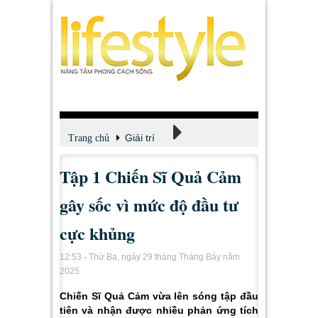
Giải trí
Trang chủ
Tập 1 Chiến Sĩ Quả Cảm
Xem - Nghe - Đọc
gây sốc vì mức độ đầu tư
cực khủng
12:53 - Thứ Ba, ngày 29 tháng Tháng Bảy năm
2025
Chiến Sĩ Quả Cảm vừa lên sóng tập đầu
tiên và nhận được nhiều phản ứng tích