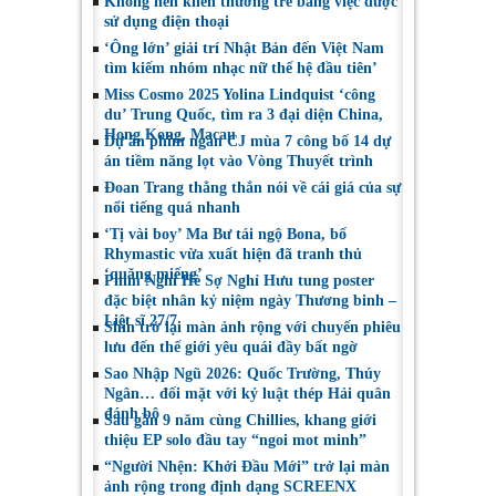
Không nên khen thưởng trẻ bằng việc được
sử dụng điện thoại
‘Ông lớn’ giải trí Nhật Bản đến Việt Nam
tìm kiếm nhóm nhạc nữ thế hệ đầu tiên’
Miss Cosmo 2025 Yolina Lindquist ‘công
du’ Trung Quốc, tìm ra 3 đại diện China,
Hong Kong, Macau
Dự án phim ngắn CJ mùa 7 công bố 14 dự
án tiềm năng lọt vào Vòng Thuyết trình
Đoan Trang thẳng thắn nói về cái giá của sự
nổi tiếng quá nhanh
‘Tị vài boy’ Ma Bư tái ngộ Bona, bố
Rhymastic vừa xuất hiện đã tranh thủ
‘quăng miếng’
Phim Nghỉ Hè Sợ Nghỉ Hưu tung poster
đặc biệt nhân kỷ niệm ngày Thương binh –
Liệt sĩ 27/7
Shin trở lại màn ảnh rộng với chuyến phiêu
lưu đến thế giới yêu quái đầy bất ngờ
Sao Nhập Ngũ 2026: Quốc Trường, Thúy
Ngân… đối mặt với kỷ luật thép Hải quân
đánh bộ
Sau gần 9 năm cùng Chillies, khang giới
thiệu EP solo đầu tay “ngoi mot minh”
“Người Nhện: Khởi Đầu Mới” trở lại màn
ảnh rộng trong định dạng SCREENX