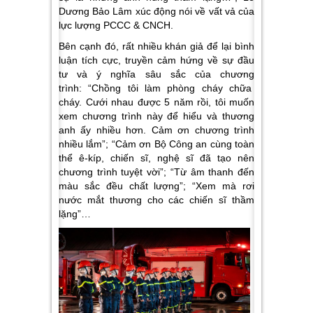
Dương Bảo Lâm xúc động nói về vất vả của
lực lượng PCCC & CNCH.
Bên cạnh đó, rất nhiều khán giả để lại bình
luận tích cực, truyền cảm hứng về sự đầu
tư và ý nghĩa sâu sắc của chương
trình: “Chồng tôi làm phòng cháy chữa
cháy. Cưới nhau được 5 năm rồi, tôi muốn
xem chương trình này để hiểu và thương
anh ấy nhiều hơn. Cảm ơn chương trình
nhiều lắm”; “Cảm ơn Bộ Công an cùng toàn
thể ê-kíp, chiến sĩ, nghệ sĩ đã tạo nên
chương trình tuyệt vời”; “Từ âm thanh đến
màu sắc đều chất lượng”; “Xem mà rơi
nước mắt thương cho các chiến sĩ thầm
lặng”…