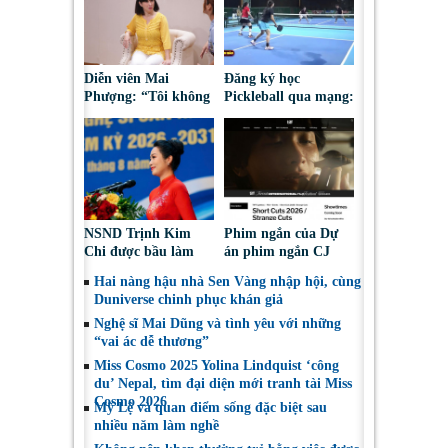
Diễn viên Mai
Đăng ký học
Phượng: “Tôi không
Pickleball qua mạng:
bao giờ hối hận về
Nguy cơ bị chiếm
những gì mình đã
đoạt tài sản
chọn”
NSND Trịnh Kim
Phim ngắn của Dự
Chi được bầu làm
án phim ngắn CJ
Phó Chủ tịch Hội
tiếp tục được đề cử
Hai nàng hậu nhà Sen Vàng nhập hội, cùng
Nghệ sĩ Sân khấu
tại LHP quốc tế
Duniverse chinh phục khán giả
Việt Nam
Toronto 2026
Nghệ sĩ Mai Dũng và tình yêu với những
“vai ác dễ thương”
Miss Cosmo 2025 Yolina Lindquist ‘công
du’ Nepal, tìm đại diện mới tranh tài Miss
Cosmo 2026
Mỹ Lệ và quan điểm sống đặc biệt sau
nhiều năm làm nghề