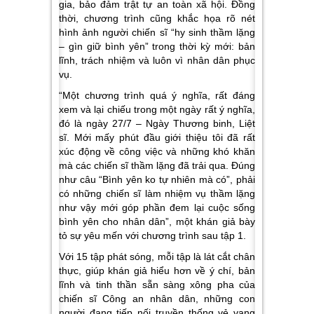
gia, bảo đảm trật tự an toàn xã hội. Đồng
thời, chương trình cũng khắc họa rõ nét
hình ảnh người chiến sĩ “hy sinh thầm lặng
– gìn giữ bình yên” trong thời kỳ mới: bản
lĩnh, trách nhiệm và luôn vì nhân dân phục
vụ.
“Một chương trình quá ý nghĩa, rất đáng
xem và lại chiếu trong một ngày rất ý nghĩa,
đó là ngày 27/7 – Ngày Thương binh, Liệt
sĩ. Mới mấy phút đầu giới thiệu tôi đã rất
xúc động về công việc và những khó khăn
mà các chiến sĩ thầm lặng đã trải qua. Đúng
như câu “Bình yên ko tự nhiên mà có”, phải
có những chiến sĩ làm nhiệm vụ thầm lặng
như vậy mới góp phần đem lại cuộc sống
bình yên cho nhân dân”, một khán giả bày
tỏ sự yêu mến với chương trình sau tập 1.
Với 15 tập phát sóng, mỗi tập là lát cắt chân
thực, giúp khán giả hiểu hơn về ý chí, bản
lĩnh và tinh thần sẵn sàng xông pha của
chiến sĩ Công an nhân dân, những con
người đang tiếp nối truyền thống vẻ vang