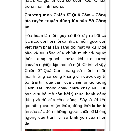
hoạn, và giá trị của sự đoàn kết, kỷ luật
trong mọi tình huống.
Chương trình Chiến Sĩ Quả Cảm – Công
tác tuyên truyền đúng lúc của Bộ Công
an
Hỏa hoạn là mối nguy có thể xảy ra bất cứ
lúc nào, đòi hỏi mỗi cá nhân, mỗi người dân
Việt Nam phải sẵn sàng đối mặt và xử lý để
bảo vệ sự sống của chính mình và người
thân xung quanh trước khi lực lượng
chuyên nghiệp kịp thời có mặt. Chính vì vậy,
Chiến Sĩ Quả Cảm mang sứ mệnh nhấn
mạnh rằng sự sống không chỉ được duy trì
bởi trái tim quả cảm của chiến sĩ lực lượng
Cảnh sát Phòng cháy chữa cháy và Cứu
nạn cứu hộ mà còn bởi ý thức, hành động
đúng và đủ của cộng đồng. Đây là lời kêu
gọi nâng cao nhận thức, đồng thời là lời tri
ân sâu sắc đến những người chiến sĩ không
ngừng đấu tranh vì sự bình yên của nhân
dân.