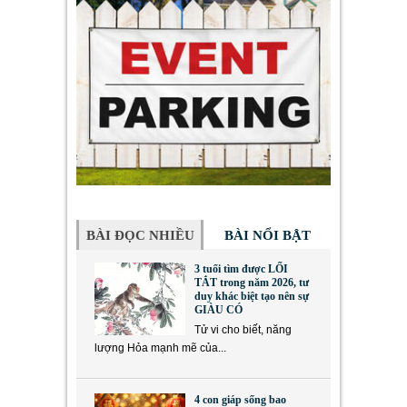
BÀI ĐỌC NHIỀU
BÀI NỔI BẬT
3 tuổi tìm được LỐI
TẮT trong năm 2026, tư
duy khác biệt tạo nên sự
GIÀU CÓ
Tử vi cho biết, năng
lượng Hỏa mạnh mẽ của...
4 con giáp sống bao