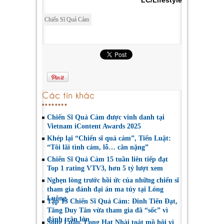
Chiến Sĩ Quả Cảm
Các tin khác
Chiến Sĩ Quả Cảm được vinh danh tại
Vietnam iContent Awards 2025
Khép lại “Chiến sĩ quả cảm”, Tiến Luật:
“Tôi lãi tình cảm, lỗ… cân nặng”
Chiến Sĩ Quả Cảm 15 tuần liên tiếp đạt
Top 1 rating VTV3, hơn 5 tỷ lượt xem
Nghẹn lòng trước hồi ức của những chiến sĩ
tham gia đánh đại án ma túy tại Lóng
Luông
Tập 13 Chiến Sĩ Quả Cảm: Đinh Tiến Đạt,
Tăng Duy Tân vừa tham gia đã “sốc” vì
đánh trận lớn
Song Luân, Long Hạt Nhài toát mồ hôi vì