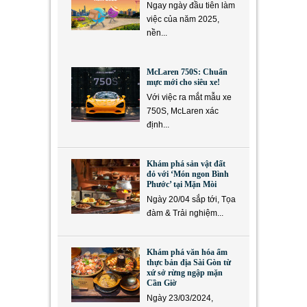
Ngay ngày đầu tiên làm
việc của năm 2025,
nền...
McLaren 750S: Chuẩn
mực mới cho siêu xe!
Với việc ra mắt mẫu xe
750S, McLaren xác
định...
Khám phá sản vật đất
đỏ với ‘Món ngon Bình
Phước’ tại Mặn Mòi
Ngày 20/04 sắp tới, Tọa
đàm & Trải nghiệm...
Khám phá văn hóa ẩm
thực bản địa Sài Gòn từ
xứ sở rừng ngập mặn
Cần Giờ
Ngày 23/03/2024,