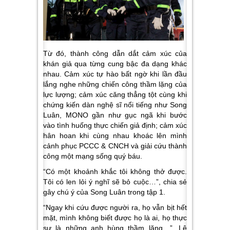
Từ đó, thành công dẫn dắt cảm xúc của
khán giả qua từng cung bậc đa dạng khác
nhau. Cảm xúc tự hào bất ngờ khi lần đầu
lắng nghe những chiến công thầm lặng của
lực lượng; cảm xúc căng thẳng tột cùng khi
chứng kiến dàn nghệ sĩ nổi tiếng như Song
Luân, MONO gần như gục ngã khi bước
vào tình huống thực chiến giả định; cảm xúc
hân hoan khi cùng nhau khoác lên mình
cảnh phục PCCC & CNCH và giải cứu thành
công một mạng sống quý báu.
“Có một khoảnh khắc tôi không thở được.
Tôi có len lỏi ý nghĩ sẽ bỏ cuộc…”, chia sẻ
gây chú ý của Song Luân trong tập 1.
“Ngay khi cứu được người ra, họ vẫn bịt hết
mặt, mình không biết được họ là ai, họ thực
sự là những anh hùng thầm lặng…”, Lê