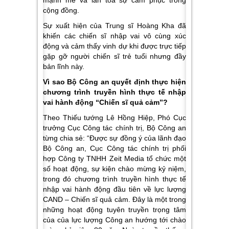
mạnh mẽ và lan tỏa sự cảm phục trong
cộng đồng.
Sự xuất hiện của Trung sĩ Hoàng Kha đã
khiến các chiến sĩ nhập vai vô cùng xúc
động và cảm thấy vinh dự khi được trực tiếp
gặp gỡ người chiến sĩ trẻ tuổi nhưng đầy
bản lĩnh này.
Vì sao Bộ Công an quyết định thực hiện
chương trình truyền hình thực tế nhập
vai hành động “Chiến sĩ quả cảm”?
Theo Thiếu tướng Lê Hồng Hiệp, Phó Cục
trưởng Cục Công tác chính trị, Bộ Công an
từng chia sẻ: “Được sự đồng ý của lãnh đạo
Bộ Công an, Cục Công tác chính trị phối
hợp Công ty TNHH Zeit Media tổ chức một
số hoạt động, sự kiện chào mừng kỷ niệm,
trong đó chương trình truyền hình thực tế
nhập vai hành động đầu tiên về lực lượng
CAND – Chiến sĩ quả cảm. Đây là một trong
những hoạt động tuyên truyền trọng tâm
của của lực lượng Công an hướng tới chào