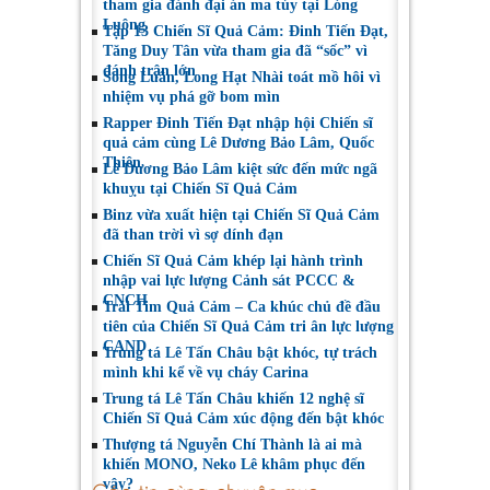
tham gia đánh đại án ma túy tại Lóng
Luông
Tập 13 Chiến Sĩ Quả Cảm: Đinh Tiến Đạt,
Tăng Duy Tân vừa tham gia đã “sốc” vì
đánh trận lớn
Song Luân, Long Hạt Nhài toát mồ hôi vì
nhiệm vụ phá gỡ bom mìn
Rapper Đinh Tiến Đạt nhập hội Chiến sĩ
quả cảm cùng Lê Dương Bảo Lâm, Quốc
Thiên
Lê Dương Bảo Lâm kiệt sức đến mức ngã
khuỵu tại Chiến Sĩ Quả Cảm
Binz vừa xuất hiện tại Chiến Sĩ Quả Cảm
đã than trời vì sợ dính đạn
Chiến Sĩ Quả Cảm khép lại hành trình
nhập vai lực lượng Cảnh sát PCCC &
CNCH
Trái Tim Quả Cảm – Ca khúc chủ đề đầu
tiên của Chiến Sĩ Quả Cảm tri ân lực lượng
CAND
Trung tá Lê Tấn Châu bật khóc, tự trách
mình khi kể về vụ cháy Carina
Trung tá Lê Tấn Châu khiến 12 nghệ sĩ
Chiến Sĩ Quả Cảm xúc động đến bật khóc
Thượng tá Nguyễn Chí Thành là ai mà
khiến MONO, Neko Lê khâm phục đến
vậy?
Các tin cùng chuyên mục