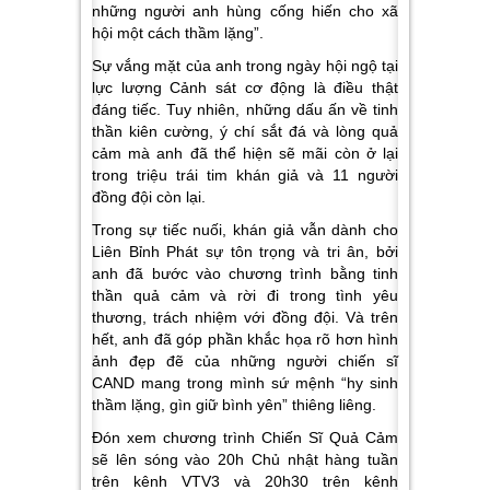
những người anh hùng cống hiến cho xã
hội một cách thầm lặng”
.
Sự vắng mặt của anh trong ngày hội ngộ tại
lực lượng Cảnh sát cơ động là điều thật
đáng tiếc. Tuy nhiên, những dấu ấn về tinh
thần kiên cường, ý chí sắt đá và lòng quả
cảm mà anh đã thể hiện sẽ mãi còn ở lại
trong triệu trái tim khán giả và 11 người
đồng đội còn lại.
Trong sự tiếc nuối, khán giả vẫn dành cho
Liên Bỉnh Phát sự tôn trọng và tri ân, bởi
anh đã bước vào chương trình bằng tinh
thần quả cảm và rời đi trong tình yêu
thương, trách nhiệm với đồng đội. Và trên
hết, anh đã góp phần khắc họa rõ hơn hình
ảnh đẹp đẽ của những người chiến sĩ
CAND mang trong mình sứ mệnh “hy sinh
thầm lặng, gìn giữ bình yên” thiêng liêng.
Đón xem chương trình Chiến Sĩ Quả Cảm
sẽ lên sóng vào 20h Chủ nhật hàng tuần
trên kênh VTV3 và 20h30 trên kênh