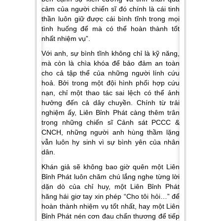
cảm của người chiến sĩ đó chính là cái tinh
thần luôn giữ được cái bình tĩnh trong mọi
tình huống để mà có thể hoàn thành tốt
nhất nhiệm vụ”
.
Với anh, sự bình tĩnh không chỉ là kỹ năng,
mà còn là chìa khóa để bảo đảm an toàn
cho cả tập thể của những người lính cứu
hoả. Bởi trong một đội hình phối hợp cứu
nạn, chỉ một thao tác sai lệch có thể ảnh
hưởng đến cả dây chuyền. Chính từ trải
nghiệm ấy, Liên Bỉnh Phát càng thêm trân
trọng những chiến sĩ Cảnh sát PCCC &
CNCH, những người anh hùng thầm lặng
vẫn luôn hy sinh vì sự bình yên của nhân
dân.
Khán giả sẽ không bao giờ quên một Liên
Bỉnh Phát luôn chăm chú lắng nghe từng lời
dặn dò của chỉ huy, một Liên Bỉnh Phát
hăng hái giơ tay xin phép
“Cho tôi hỏi…”
để
hoàn thành nhiệm vụ tốt nhất, hay một Liên
Bỉnh Phát nén cơn đau chấn thương để tiếp