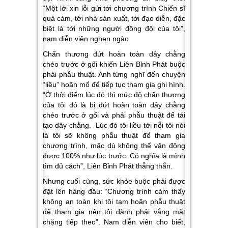
“Một lời xin lỗi gửi tới chương trình Chiến sĩ
quả cảm, tới nhà sản xuất, tới đạo diễn, đặc
biệt là tới những người đồng đội của tôi”
,
nam diễn viên nghẹn ngào.
Chấn thương đứt hoàn toàn dây chằng
chéo trước ở gối khiến Liên Bỉnh Phát buộc
phải phẫu thuật. Anh từng nghĩ đến chuyện
“liều” hoãn mổ để tiếp tục tham gia ghi hình.
“Ở thời điểm lúc đó thì mức độ chấn thương
của tôi đó là bị đứt hoàn toàn dây chằng
chéo trước ở gối và phải phẫu thuật để tái
tạo dây chằng. Lúc đó tôi liều tới nỗi tôi nói
là tôi sẽ không phẫu thuật để tham gia
chương trình, mặc dù không thể vận động
được 100% như lúc trước. Có nghĩa là mình
tìm đủ cách”, Liên Bỉnh Phát thẳng thắn.
Nhưng cuối cùng, sức khỏe buộc phải được
đặt lên hàng đầu: “Chương trình cảm thấy
không an toàn khi tôi tạm hoãn phẫu thuật
để tham gia nên tôi đành phải vắng mặt
chặng tiếp theo”. Nam diễn viên cho biết,