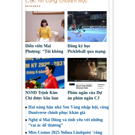
Diễn viên Mai
Đăng ký học
Phượng: “Tôi không
Pickleball qua mạng:
bao giờ hối hận về
Nguy cơ bị chiếm
những gì mình đã
đoạt tài sản
chọn”
NSND Trịnh Kim
Phim ngắn của Dự
Chi được bầu làm
án phim ngắn CJ
Phó Chủ tịch Hội
tiếp tục được đề cử
Hai nàng hậu nhà Sen Vàng nhập hội, cùng
Nghệ sĩ Sân khấu
tại LHP quốc tế
Duniverse chinh phục khán giả
Việt Nam
Toronto 2026
Nghệ sĩ Mai Dũng và tình yêu với những
“vai ác dễ thương”
Miss Cosmo 2025 Yolina Lindquist ‘công