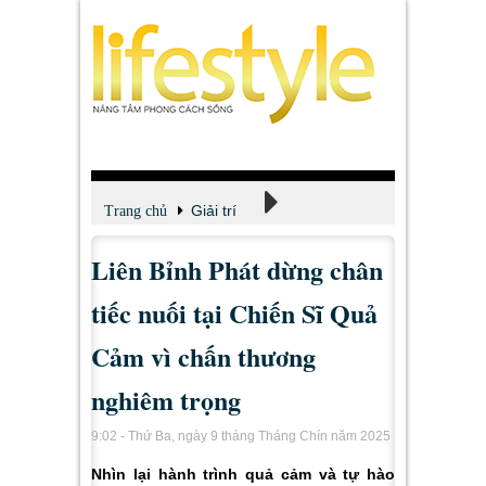
Giải trí
Trang chủ
Liên Bỉnh Phát dừng chân
Xem - Nghe - Đọc
tiếc nuối tại Chiến Sĩ Quả
Cảm vì chấn thương
nghiêm trọng
9:02 - Thứ Ba, ngày 9 tháng Tháng Chín năm 2025
Nhìn lại hành trình quả cảm và tự hào