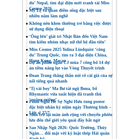
du’ Nepal, tìm đại diện mới tranh tài Miss
Cosmo 2026
Mỹ Lệ và quan điểm sống đặc biệt sau
nhiều năm làm nghề
Không nên khen thưởng trẻ bằng việc được
sử dụng điện thoại
‘Ông lớn’ giải trí Nhật Bản đến Việt Nam
tìm kiếm nhóm nhạc nữ thế hệ đầu tiên’
Miss Cosmo 2025 Yolina Lindquist ‘công
du’ Trung Quốc, tìm ra 3 đại diện China,
Hong Kong, Macau
Dự án phim ngắn CJ mùa 7 công bố 14 dự
án tiềm năng lọt vào Vòng Thuyết trình
Đoan Trang thẳng thắn nói về cái giá của sự
nổi tiếng quá nhanh
‘Tị vài boy’ Ma Bư tái ngộ Bona, bố
Rhymastic vừa xuất hiện đã tranh thủ
‘quăng miếng’
Phim Nghỉ Hè Sợ Nghỉ Hưu tung poster
đặc biệt nhân kỷ niệm ngày Thương binh –
Liệt sĩ 27/7
Shin trở lại màn ảnh rộng với chuyến phiêu
lưu đến thế giới yêu quái đầy bất ngờ
Sao Nhập Ngũ 2026: Quốc Trường, Thúy
Ngân… đối mặt với kỷ luật thép Hải quân
đánh bộ