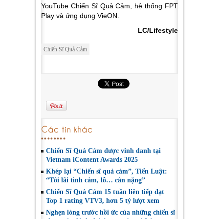
YouTube Chiến Sĩ Quả Cảm, hệ thống FPT
Play và ứng dụng VieON.
LC/Lifestyle
Chiến Sĩ Quả Cảm
Các tin khác
Chiến Sĩ Quả Cảm được vinh danh tại
Vietnam iContent Awards 2025
Khép lại “Chiến sĩ quả cảm”, Tiến Luật:
“Tôi lãi tình cảm, lỗ… cân nặng”
Chiến Sĩ Quả Cảm 15 tuần liên tiếp đạt
Top 1 rating VTV3, hơn 5 tỷ lượt xem
Nghẹn lòng trước hồi ức của những chiến sĩ