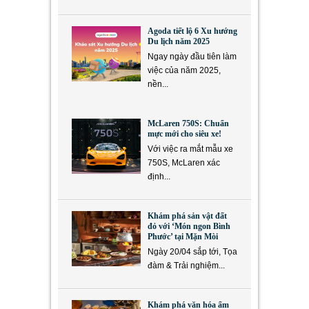
Agoda tiết lộ 6 Xu hướng
Du lịch năm 2025
Ngay ngày đầu tiên làm
việc của năm 2025,
nền...
McLaren 750S: Chuẩn
mực mới cho siêu xe!
Với việc ra mắt mẫu xe
750S, McLaren xác
định...
Khám phá sản vật đất
đỏ với ‘Món ngon Bình
Phước’ tại Mặn Mòi
Ngày 20/04 sắp tới, Tọa
đàm & Trải nghiệm...
Khám phá văn hóa ẩm