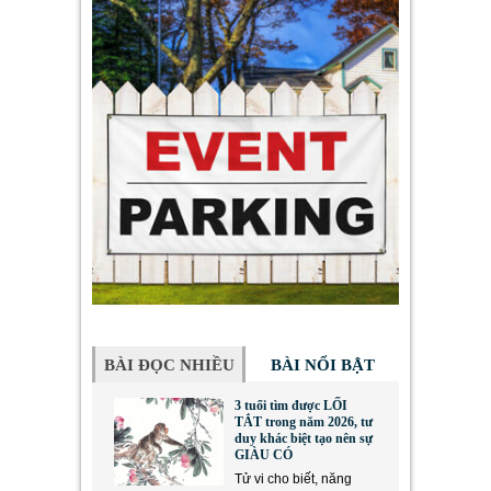
BÀI ĐỌC NHIỀU
BÀI NỔI BẬT
3 tuổi tìm được LỐI
TẮT trong năm 2026, tư
duy khác biệt tạo nên sự
GIÀU CÓ
Tử vi cho biết, năng