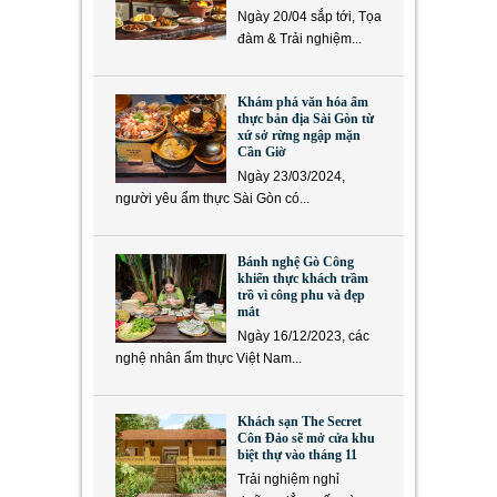
Ngày 20/04 sắp tới, Tọa
đàm & Trải nghiệm...
Khám phá văn hóa ẩm
thực bản địa Sài Gòn từ
xứ sở rừng ngập mặn
Cần Giờ
Ngày 23/03/2024,
người yêu ẩm thực Sài Gòn có...
Bánh nghệ Gò Công
khiến thực khách trầm
trồ vì công phu và đẹp
mắt
Ngày 16/12/2023, các
nghệ nhân ẩm thực Việt Nam...
Khách sạn The Secret
Côn Đảo sẽ mở cửa khu
biệt thự vào tháng 11
Trải nghiệm nghỉ