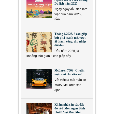
Du lịch năm 2025
Ngay ngày đầu tiên làm
việc của năm 2025,
nền...
Tháng 1/2025, 3 con giáp
bứt phá mạnh mẽ, vượt
ải thành công, thu nhập
dồi dào
Đầu năm 2025, là
khoảng thời gian 3 con giáp này...
McLaren 750S: Chuẩn
mực mới cho siêu xe!
Với việc ra mắt mẫu xe
750S, McLaren xác
định...
Khám phá sản vật đất
đỏ với ‘Món ngon Bình
Phước’ tại Mặn Mòi