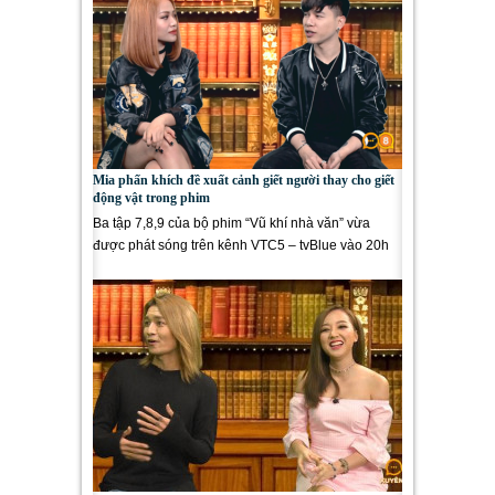
Mia phấn khích đề xuất cảnh giết người thay cho giết
động vật trong phim
Ba tập 7,8,9 của bộ phim “Vũ khí nhà văn” vừa
được phát sóng trên kênh VTC5 – tvBlue vào 20h
thứ sáu, thứ bảy và...