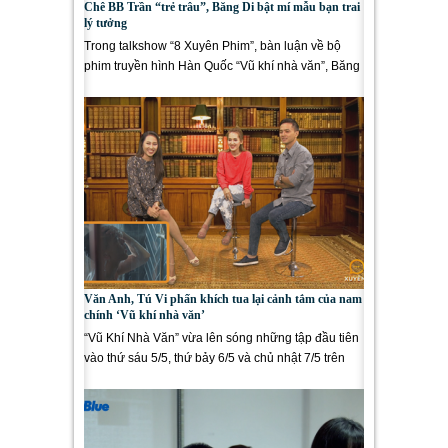
Chê BB Trần “trẻ trâu”, Băng Di bật mí mẫu bạn trai
lý tưởng
Trong talkshow “8 Xuyên Phim”, bàn luận về bộ
phim truyền hình Hàn Quốc “Vũ khí nhà văn”, Băng
Di và BB Trần cũng...
Văn Anh, Tú Vi phấn khích tua lại cảnh tắm của nam
chính ‘Vũ khí nhà văn’
“Vũ Khí Nhà Văn” vừa lên sóng những tập đầu tiên
vào thứ sáu 5/5, thứ bảy 6/5 và chủ nhật 7/5 trên
kênh VTC5 –...