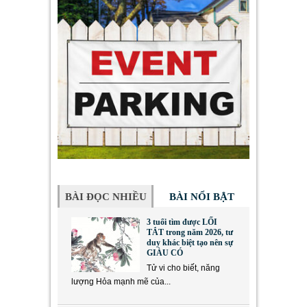
BÀI ĐỌC NHIỀU
BÀI NỔI BẬT
3 tuổi tìm được LỐI
TẮT trong năm 2026, tư
duy khác biệt tạo nên sự
GIÀU CÓ
Tử vi cho biết, năng
lượng Hỏa mạnh mẽ của...