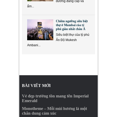
dưỡng đẳng cấp và
ẩm...
Chiêm ngưỡng siêu biệt
thự ở Mumbai của tỷ
phú giàu nhất châu Á
Siêu biệt thự của tỷ phú
Ấn Độ Mukesh
Ambani...
BÀI VIẾT MỚI
Vẻ đẹp trường tồn mang tên Imperial
Emerald
Monotheme – Mỗi mùi hương là một
chân dung cảm xúc