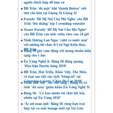
người thích hợp để làm vợ
BB Trần ‘đỏ mặt’ khi ‘thánh Bolero’ viết
thư cầu hôn tại Giọng Ải Giọng Ai
Parody ‘Để Mị Nói Cho Mà Nghe’ của BB
Trần ‘lên thẳng’ top 1 trending youtube
Teaser Parody ‘Để Mị Nói Cho Mà Nghe’
của BB Trần cán mốc triệu view sau 24 giờ
Ninh Dương Lan Ngọc ‘cười ra nước mắt’
với những lời chúc 8/3 từ Ngô Kiến Huy,
BB Trần
Băng Di gây cảm động với mong muốn hiến
tạng cho y học
Én Vàng Nghệ sĩ: Băng Di đăng quang
‘Hoa hậu Duyên dáng 2018’
BB Trần, Hải Triều, Khắc Việt, The Men,
và loạt sao việt rục rịch ‘bùng nổ’ tại
Countdown party ‘Chào Đà Lạt 2019’
Phản ánh việc ‘chê cho sang’, Băng Di vô
tình ‘đá xoáy’ giám khảo Én Vàng Nghệ Sĩ
Băng Di: ‘Có bao nhiêu tôi chơi hết bấy
nhiêu tại Én Vàng 2018’
‘Ác nữ màn ảnh’ Băng Di cùng bạn trai
hợp tác ra mắt lounge mới tại Sài Gòn