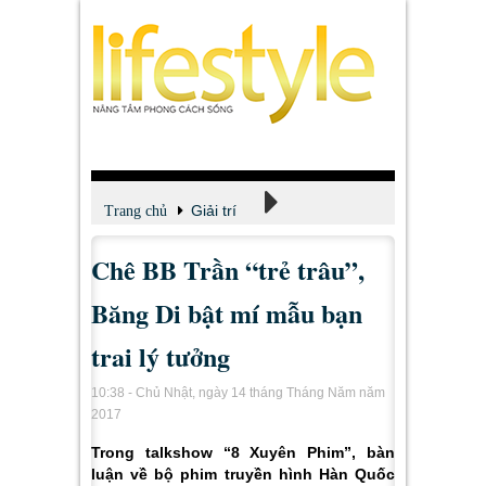
Giải trí
Trang chủ
Chê BB Trần “trẻ trâu”,
Xem - Nghe - Đọc
Băng Di bật mí mẫu bạn
trai lý tưởng
10:38 - Chủ Nhật, ngày 14 tháng Tháng Năm năm
2017
Trong talkshow “8 Xuyên Phim”, bàn
luận về bộ phim truyền hình Hàn Quốc