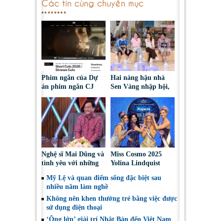
Các tin cùng chuyên mục
Phim ngắn của Dự
Hai nàng hậu nhà
án phim ngắn CJ
Sen Vàng nhập hội,
tiếp tục được đề cử
cùng Duniverse
tại LHP quốc tế
chinh phục khán giả
Toronto 2026
Nghệ sĩ Mai Dũng và
Miss Cosmo 2025
tình yêu với những
Yolina Lindquist
“vai ác dễ thương”
‘công du’ Nepal, tìm
Mỹ Lệ và quan điểm sống đặc biệt sau
đại diện mới tranh
nhiều năm làm nghề
tài Miss Cosmo 2026
Không nên khen thưởng trẻ bằng việc được
sử dụng điện thoại
‘Ông lớn’ giải trí Nhật Bản đến Việt Nam