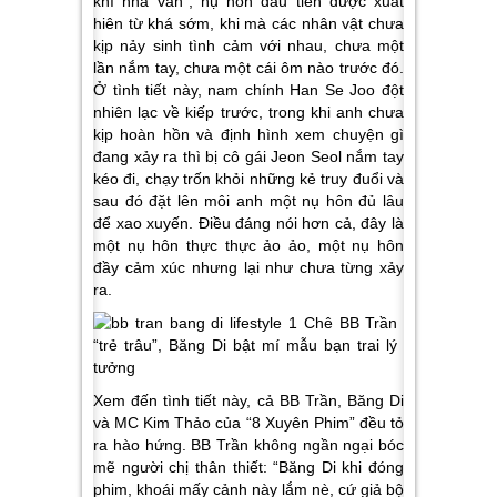
khí nhà văn”, nụ hôn đầu tiên được xuất
hiên từ khá sớm, khi mà các nhân vật chưa
kịp nảy sinh tình cảm với nhau, chưa một
lần nắm tay, chưa một cái ôm nào trước đó.
Ở tình tiết này, nam chính Han Se Joo đột
nhiên lạc về kiếp trước, trong khi anh chưa
kịp hoàn hồn và định hình xem chuyện gì
đang xảy ra thì bị cô gái Jeon Seol nắm tay
kéo đi, chạy trốn khỏi những kẻ truy đuổi và
sau đó đặt lên môi anh một nụ hôn đủ lâu
để xao xuyến. Điều đáng nói hơn cả, đây là
một nụ hôn thực thực ảo ảo, một nụ hôn
đầy cảm xúc nhưng lại như chưa từng xảy
ra.
Xem đến tình tiết này, cả BB Trần, Băng Di
và MC Kim Thảo của “8 Xuyên Phim” đều tỏ
ra hào hứng. BB Trần không ngần ngại bóc
mẽ người chị thân thiết: “Băng Di khi đóng
phim, khoái mấy cảnh này lắm nè, cứ giả bộ