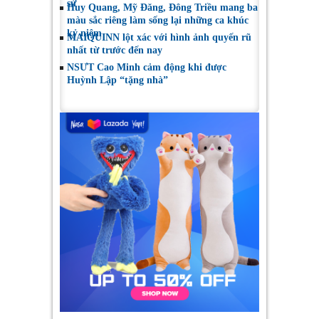
sử
Huy Quang, Mỹ Đăng, Đông Triều mang ba
màu sắc riêng làm sống lại những ca khúc
kỷ niệm
MAIQUINN lột xác với hình ảnh quyến rũ
nhất từ trước đến nay
NSƯT Cao Minh cảm động khi được
Huỳnh Lập “tặng nhà”