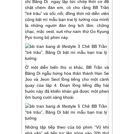
chị Băng Di ngay lập tức chớp thời cơ để
chặt chém đàn em, cô cho rằng BB Trần
“trẻ trâu” và sốc nổi, đồng thời nữ diễn viên
cũng bật mí mẫu bạn trai lý tưởng của mình
là những người đàn ông lịch lãm, chững
chạc, mặc vest, suit như nam thứ Go Kyung
Pyo trong bộ phim này.
Ở một diễn biến thú vị khác, BB Trần và
Băng Di ngẫu hứng hóa thân thành Han Se
Joo và Jeon Seol lồng tiếng cho một cảnh
quay của tập 4. Đoạn lồng tiếng đầy hài
hước này đã khiến khán giả được một phen
ôm bụng cười sảng khoái.
Những tập tiếp theo của bộ phim “Vũ khí
nhà văn” sẽ tiếp tục lên sóng vào 20h thứ