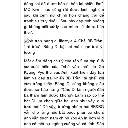
đóng sai để được hôn đi hôn lại nhiều lần”.
MC Kim Thảo cũng rút được kinh nghiệm
sau khi xem nữ chính hôn chàng trai để
tránh sự truy đuổi: “Sau này gặp tình huống
gì không biết xử lý sao mình cứ đè ra hôn
thôi”.
Một điểm đáng chú ý của tập 5 và tập 6 là
sự xuất hiện của “nhà văn ma” do Go
Kyung Pyo thủ vai. Anh xuất hiện đầy lịch
lãm và đẹp trai khiến BB Trần “té ghế” khi
vừa trông thấy. Băng Di cũng không giấu
được sự hào hứng: “Cho Di làm người đàn
bà tham lam được không? Làm sao có thể
bắt Di lựa chọn giữa hai anh như vậy, quá
tươi mà!” Dù vậy, trưởng nhóm hài BB&BG
vẫn cho rằng nếu bắt buộc phải lựa chọn,
anh vẫn thích nam chính Yoo Ah In hơn vì ở
anh có một sự ngông cuồng và cá tính. Đàn