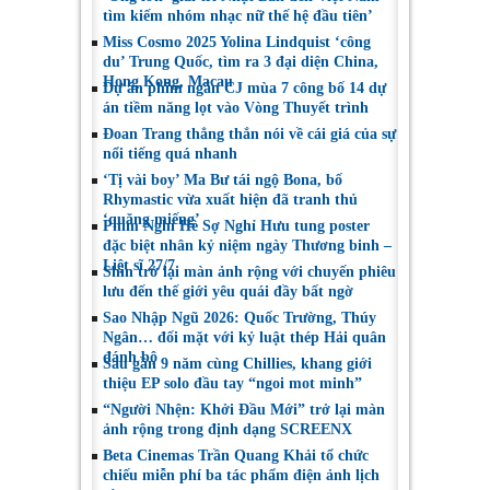
tìm kiếm nhóm nhạc nữ thế hệ đầu tiên’
Miss Cosmo 2025 Yolina Lindquist ‘công
du’ Trung Quốc, tìm ra 3 đại diện China,
Hong Kong, Macau
Dự án phim ngắn CJ mùa 7 công bố 14 dự
án tiềm năng lọt vào Vòng Thuyết trình
Đoan Trang thẳng thắn nói về cái giá của sự
nổi tiếng quá nhanh
‘Tị vài boy’ Ma Bư tái ngộ Bona, bố
Rhymastic vừa xuất hiện đã tranh thủ
‘quăng miếng’
Phim Nghỉ Hè Sợ Nghỉ Hưu tung poster
đặc biệt nhân kỷ niệm ngày Thương binh –
Liệt sĩ 27/7
Shin trở lại màn ảnh rộng với chuyến phiêu
lưu đến thế giới yêu quái đầy bất ngờ
Sao Nhập Ngũ 2026: Quốc Trường, Thúy
Ngân… đối mặt với kỷ luật thép Hải quân
đánh bộ
Sau gần 9 năm cùng Chillies, khang giới
thiệu EP solo đầu tay “ngoi mot minh”
“Người Nhện: Khởi Đầu Mới” trở lại màn
ảnh rộng trong định dạng SCREENX
Beta Cinemas Trần Quang Khải tổ chức
chiếu miễn phí ba tác phẩm điện ảnh lịch