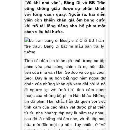
“Vũ khí nhà văn”, Băng Di và BB Trần
cũng không giấu được sự phấn khích
với từng cảnh quay. Ngoài ra, hai diễn
viên còn khiến khán giả ôm bụng cười
khi trổ tài lồng tiếng cho bộ phim một
cách siêu hài hước.
Tình tiết đốn tim khán giả nhất trong ba tập
phim vừa phát sóng chính là nụ hôn đầu
tiên của nhà văn Han Se Joo và cô gái Jeon
Seol. Đây là nụ hôn bất ngờ nằm ngoài dự
đoán của những khán giả xem đài bởi lẽ nó
đi ngươc lại với “mô típ” tình cảm quen
thuộc của những bộ phim Hàn khác. Những
tín đồ phim Hàn chắc hẳn đã quen với việc
tình cảm của các nhân vật được phát triển
từ từ, nhẹ nhàng: tập này là nắm tay nhau,
sau đó là những cái ôm nhẹ, và rồi tập sau
nữa mới đến một nụ hôn. Tuy nhiên, ở “Vũ