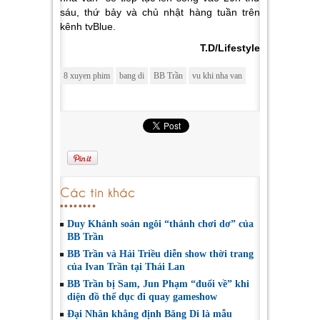
sáu, thứ bảy và chủ nhật hàng tuần trên
kênh tvBlue.
T.D/Lifestyle
8 xuyen phim
bang di
BB Trần
vu khi nha van
Các tin khác
Duy Khánh soán ngôi “thánh chơi dơ” của
BB Trần
BB Trần và Hải Triều diễn show thời trang
của Ivan Trần tại Thái Lan
BB Trần bị Sam, Jun Phạm “đuổi về” khi
diện đồ thể dục đi quay gameshow
Đại Nhân khẳng định Băng Di là mẫu