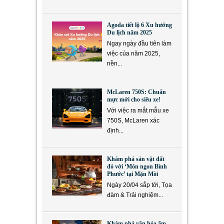
Agoda tiết lộ 6 Xu hướng
Du lịch năm 2025
Ngay ngày đầu tiên làm
việc của năm 2025,
nền...
McLaren 750S: Chuẩn
mực mới cho siêu xe!
Với việc ra mắt mẫu xe
750S, McLaren xác
định...
Khám phá sản vật đất
đỏ với ‘Món ngon Bình
Phước’ tại Mặn Mòi
Ngày 20/04 sắp tới, Tọa
đàm & Trải nghiệm...
Khám phá văn hóa ẩm