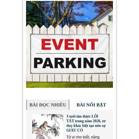
BÀI ĐỌC NHIỀU
BÀI NỔI BẬT
3 tuổi tìm được LỐI
TẮT trong năm 2026, tư
duy khác biệt tạo nên sự
GIÀU CÓ
Tử vi cho biết, năng