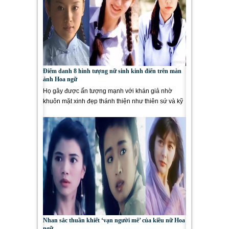
Điểm danh 8 hình tượng nữ sinh kinh điển trên màn
ảnh Hoa ngữ
Họ gây được ấn tượng mạnh với khán giả nhờ
khuôn mặt xinh đẹp thánh thiện như thiên sứ và kỹ
năng diễn xuất...
Nhan sắc thuần khiết ‘vạn người mê’ của kiều nữ Hoa
ngữ