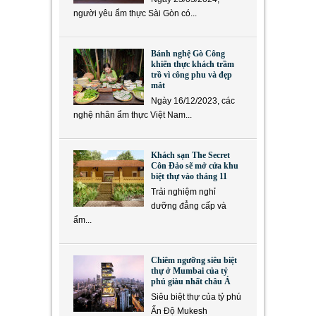
người yêu ẩm thực Sài Gòn có...
Bánh nghệ Gò Công
khiến thực khách trầm
trồ vì công phu và đẹp
mắt
Ngày 16/12/2023, các
nghệ nhân ẩm thực Việt Nam...
Khách sạn The Secret
Côn Đảo sẽ mở cửa khu
biệt thự vào tháng 11
Trải nghiệm nghỉ
dưỡng đẳng cấp và
ẩm...
Chiêm ngưỡng siêu biệt
thự ở Mumbai của tỷ
phú giàu nhất châu Á
Siêu biệt thự của tỷ phú
Ấn Độ Mukesh