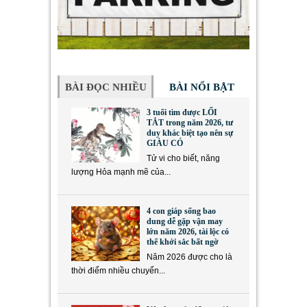
BÀI ĐỌC NHIỀU
BÀI NỔI BẬT
3 tuổi tìm được LỐI
TẮT trong năm 2026, tư
duy khác biệt tạo nên sự
GIÀU CÓ
Tử vi cho biết, năng
lượng Hỏa mạnh mẽ của...
4 con giáp sống bao
dung dễ gặp vận may
lớn năm 2026, tài lộc có
thể khởi sắc bất ngờ
Năm 2026 được cho là
thời điểm nhiều chuyển...