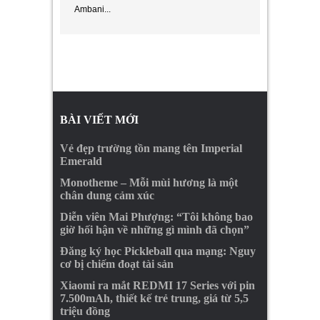
Ambani...
BÀI VIẾT MỚI
Vẻ đẹp trường tồn mang tên Imperial
Emerald
Monotheme – Mỗi mùi hương là một
chân dung cảm xúc
Diễn viên Mai Phượng: “Tôi không bao
giờ hối hận về những gì mình đã chọn”
Đăng ký học Pickleball qua mạng: Nguy
cơ bị chiếm đoạt tài sản
Xiaomi ra mắt REDMI 17 Series với pin
7.500mAh, thiết kế trẻ trung, giá từ 5,5
triệu đồng