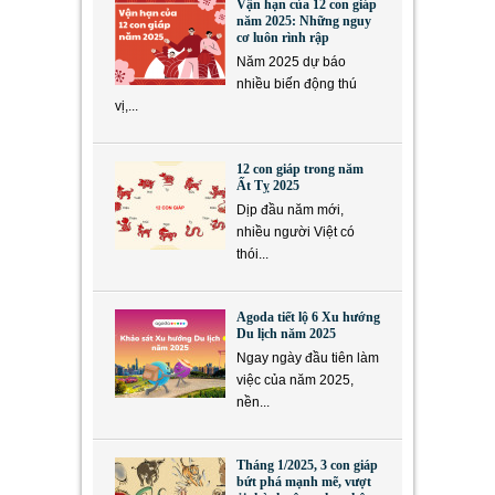
Vận hạn của 12 con giáp
năm 2025: Những nguy
cơ luôn rình rập
Năm 2025 dự báo
nhiều biến động thú
vị,...
12 con giáp trong năm
Ất Tỵ 2025
Dịp đầu năm mới,
nhiều người Việt có
thói...
Agoda tiết lộ 6 Xu hướng
Du lịch năm 2025
Ngay ngày đầu tiên làm
việc của năm 2025,
nền...
Tháng 1/2025, 3 con giáp
bứt phá mạnh mẽ, vượt