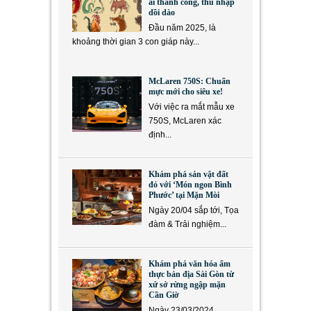
ải thành công, thu nhập
dồi dào
Đầu năm 2025, là
khoảng thời gian 3 con giáp này...
McLaren 750S: Chuẩn
mực mới cho siêu xe!
Với việc ra mắt mẫu xe
750S, McLaren xác
định...
Khám phá sản vật đất
đỏ với ‘Món ngon Bình
Phước’ tại Mặn Mòi
Ngày 20/04 sắp tới, Tọa
đàm & Trải nghiệm...
Khám phá văn hóa ẩm
thực bản địa Sài Gòn từ
xứ sở rừng ngập mặn
Cần Giờ
Ngày 23/03/2024,