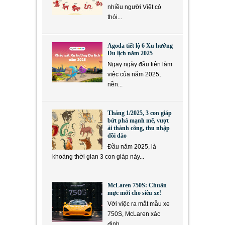
nhiều người Việt có
thói...
Agoda tiết lộ 6 Xu hướng
Du lịch năm 2025
Ngay ngày đầu tiên làm
việc của năm 2025,
nền...
Tháng 1/2025, 3 con giáp
bứt phá mạnh mẽ, vượt
ải thành công, thu nhập
dồi dào
Đầu năm 2025, là
khoảng thời gian 3 con giáp này...
McLaren 750S: Chuẩn
mực mới cho siêu xe!
Với việc ra mắt mẫu xe
750S, McLaren xác
định...