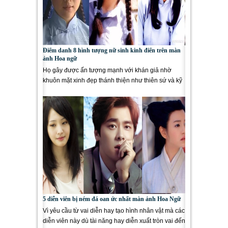
Điểm danh 8 hình tượng nữ sinh kinh điển trên màn
ảnh Hoa ngữ
Họ gây được ấn tượng mạnh với khán giả nhờ
khuôn mặt xinh đẹp thánh thiện như thiên sứ và kỹ
năng diễn xuất...
5 diễn viên bị ném đá oan ức nhất màn ảnh Hoa Ngữ
Vì yêu cầu từ vai diễn hay tạo hình nhân vật mà các
diễn viên này dù tài năng hay diễn xuất tròn vai đến