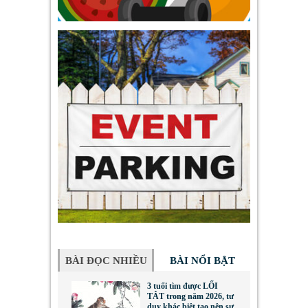
BÀI ĐỌC NHIỀU
BÀI NỔI BẬT
3 tuổi tìm được LỐI
TẮT trong năm 2026, tư
duy khác biệt tạo nên sự