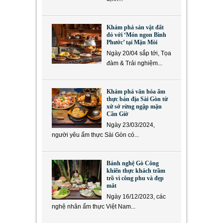
Khám phá sản vật đất
đỏ với ‘Món ngon Bình
Phước’ tại Mặn Mòi
Ngày 20/04 sắp tới, Tọa
đàm & Trải nghiệm...
Khám phá văn hóa ẩm
thực bản địa Sài Gòn từ
xứ sở rừng ngập mặn
Cần Giờ
Ngày 23/03/2024,
người yêu ẩm thực Sài Gòn có...
Bánh nghệ Gò Công
khiến thực khách trầm
trồ vì công phu và đẹp
mắt
Ngày 16/12/2023, các
nghệ nhân ẩm thực Việt Nam...