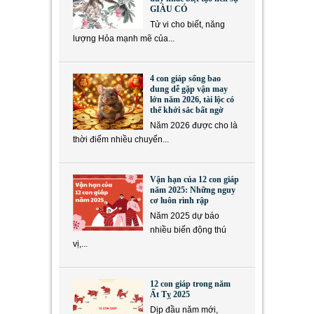
GIÀU CÓ
Tử vi cho biết, năng
lượng Hỏa mạnh mẽ của...
4 con giáp sống bao
dung dễ gặp vận may
lớn năm 2026, tài lộc có
thể khởi sắc bất ngờ
Năm 2026 được cho là
thời điểm nhiều chuyển...
Vận hạn của 12 con giáp
năm 2025: Những nguy
cơ luôn rình rập
Năm 2025 dự báo
nhiều biến động thú
vị,...
12 con giáp trong năm
Ất Tỵ 2025
Dịp đầu năm mới,