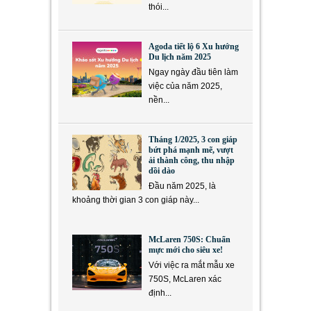
thói...
Agoda tiết lộ 6 Xu hướng
Du lịch năm 2025
Ngay ngày đầu tiên làm
việc của năm 2025,
nền...
Tháng 1/2025, 3 con giáp
bứt phá mạnh mẽ, vượt
ải thành công, thu nhập
dồi dào
Đầu năm 2025, là
khoảng thời gian 3 con giáp này...
McLaren 750S: Chuẩn
mực mới cho siêu xe!
Với việc ra mắt mẫu xe
750S, McLaren xác
định...