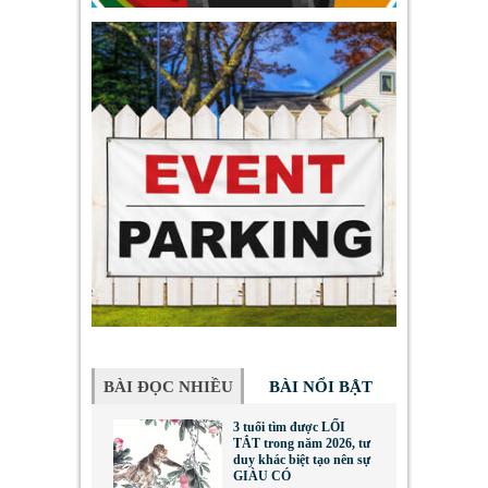
BÀI ĐỌC NHIỀU
BÀI NỔI BẬT
3 tuổi tìm được LỐI
TẮT trong năm 2026, tư
duy khác biệt tạo nên sự
GIÀU CÓ