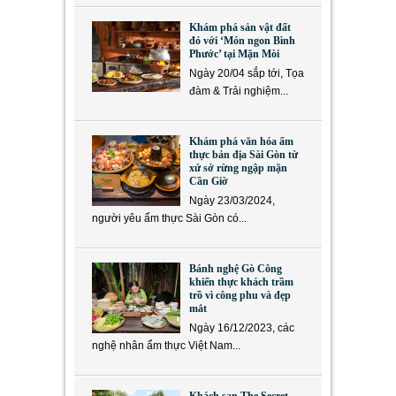
Khám phá sản vật đất
đỏ với ‘Món ngon Bình
Phước’ tại Mặn Mòi
Ngày 20/04 sắp tới, Tọa
đàm & Trải nghiệm...
Khám phá văn hóa ẩm
thực bản địa Sài Gòn từ
xứ sở rừng ngập mặn
Cần Giờ
Ngày 23/03/2024,
người yêu ẩm thực Sài Gòn có...
Bánh nghệ Gò Công
khiến thực khách trầm
trồ vì công phu và đẹp
mắt
Ngày 16/12/2023, các
nghệ nhân ẩm thực Việt Nam...