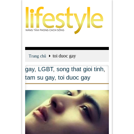
toi duoc gay
Trang chủ
gay
,
LGBT
,
song that gioi tinh
,
tam su gay
,
toi duoc gay