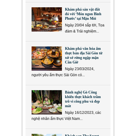
Khám phá sản vật đất
đỏ với ‘Món ngon Bình
Phước’ tại Mặn Mòi
Ngày 20/04 sắp tới, Tọa
đàm & Trải nghiệm...
Khám phá văn hóa ẩm
thực bản địa Sài Gòn từ
xứ sở rừng ngập mặn
Cần Giờ
Ngày 23/03/2024,
người yêu ẩm thực Sài Gòn có...
Bánh nghệ Gò Công
khiến thực khách trầm
trồ vì công phu và đẹp
mắt
Ngày 16/12/2023, các
nghệ nhân ẩm thực Việt Nam...