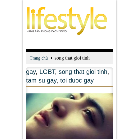
song that gioi tinh
Trang chủ
gay
,
LGBT
,
song that gioi tinh
,
tam su gay
,
toi duoc gay