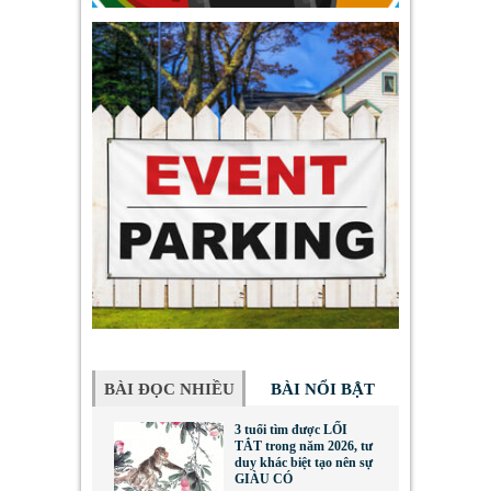
BÀI ĐỌC NHIỀU
BÀI NỔI BẬT
3 tuổi tìm được LỐI
TẮT trong năm 2026, tư
duy khác biệt tạo nên sự
GIÀU CÓ