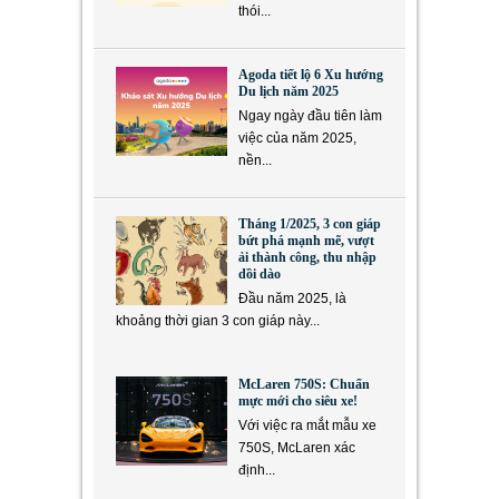
thói...
Agoda tiết lộ 6 Xu hướng
Du lịch năm 2025
Ngay ngày đầu tiên làm
việc của năm 2025,
nền...
Tháng 1/2025, 3 con giáp
bứt phá mạnh mẽ, vượt
ải thành công, thu nhập
dồi dào
Đầu năm 2025, là
khoảng thời gian 3 con giáp này...
McLaren 750S: Chuẩn
mực mới cho siêu xe!
Với việc ra mắt mẫu xe
750S, McLaren xác
định...