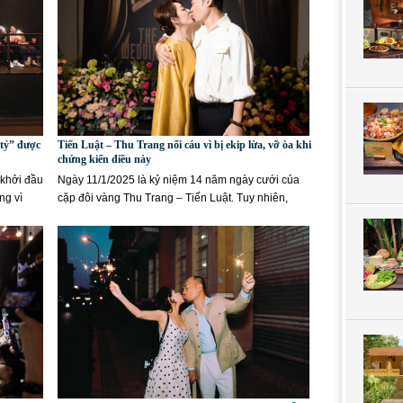
 tỷ” được
Tiến Luật – Thu Trang nổi cáu vì bị ekip lừa, vỡ òa khi
chứng kiến điều này
 khởi đầu
Ngày 11/1/2025 là kỷ niệm 14 năm ngày cưới của
ng vì
cặp đôi vàng Thu Trang – Tiến Luật. Tuy nhiên,
trước đó từ 2...