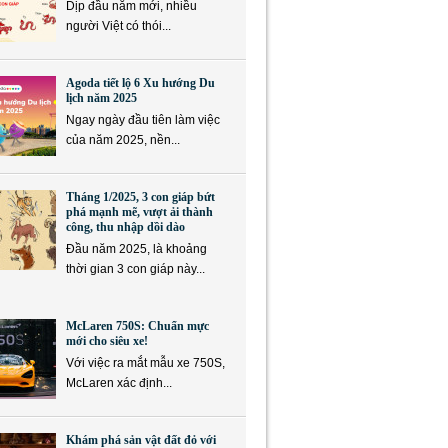
Dịp đầu năm mới, nhiều
người Việt có thói...
Agoda tiết lộ 6 Xu hướng Du
lịch năm 2025
Ngay ngày đầu tiên làm việc
của năm 2025, nền...
Tháng 1/2025, 3 con giáp bứt
phá mạnh mẽ, vượt ải thành
công, thu nhập dồi dào
Đầu năm 2025, là khoảng
thời gian 3 con giáp này...
McLaren 750S: Chuẩn mực
mới cho siêu xe!
Với việc ra mắt mẫu xe 750S,
McLaren xác định...
Khám phá sản vật đất đỏ với