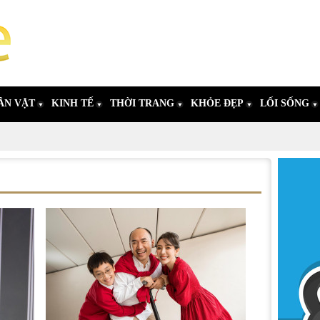
ÂN VẬT
KINH TẾ
THỜI TRANG
KHỎE ĐẸP
LỐI SỐNG