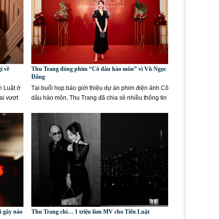
ì về
Thu Trang đóng phim “Cô dâu hào môn” vì Vũ Ngọc
Đãng
n Luật ở
Tại buổi họp báo giới thiệu dự án phim điện ảnh Cô
ai vượt
dâu hào môn, Thu Trang đã chia sẻ nhiều thông tin
thú vị xoay...
ã gây náo
Thu Trang chi… 1 triệu làm MV cho Tiến Luật