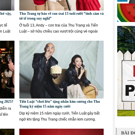
Nhờ vậy,
Thu Trang tự hào về con trai 13 tuổi rưỡi “tình cảm và
tử tế trong suy nghĩ”
ực tế
Ở tuổi 13, Andy – con trai của Thu Trang và Tiến
ến Luật
Luật – sở hữu chiều cao vượt trội cùng vẻ ngoài
chững...
àng 2025?
Tiến Luật “chơi lớn” tặng nhẫn kim cương cho Thu
Trang kỷ niệm 15 năm ngày cưới
diễn ra
Dịp kỷ niệm 15 năm ngày cưới, Tiến Luật gây bất
ĩ tên
ngờ khi tặng Thu Trang chiếc nhẫn kim cương.
Nhiều khán giả ví von...
BÀI Đ