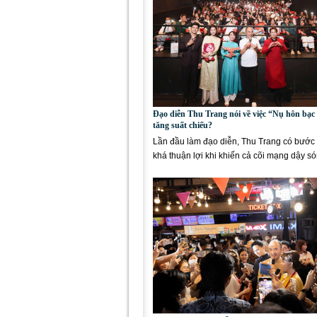
Đạo diễn Thu Trang nói về việc “Nụ hôn bạc
tăng suất chiếu?
Lần đầu làm đạo diễn, Thu Trang có bước
khá thuận lợi khi khiến cả cõi mạng dậy só
phim Tết Nụ...