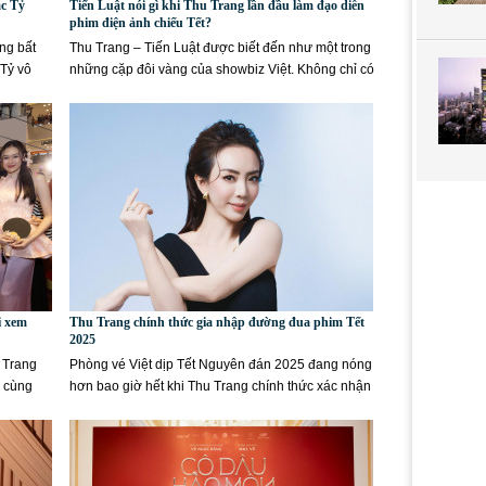
ạc Tỷ
Tiến Luật nói gì khi Thu Trang lần đầu làm đạo diễn
phim điện ảnh chiếu Tết?
ng bất
Thu Trang – Tiến Luật được biết đến như một trong
Tỷ vô
những cặp đôi vàng của showbiz Việt. Không chỉ có
cuộc...
i xem
Thu Trang chính thức gia nhập đường đua phim Tết
2025
u Trang
Phòng vé Việt dịp Tết Nguyên đán 2025 đang nóng
i cùng
hơn bao giờ hết khi Thu Trang chính thức xác nhận
gia nhập đường đua...