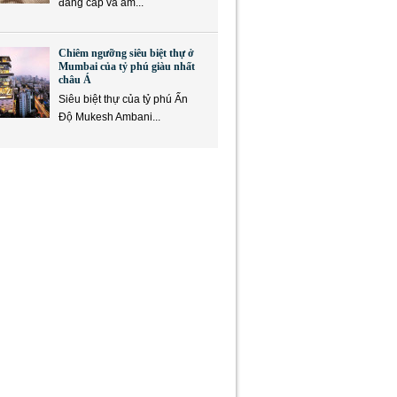
đẳng cấp và ẩm...
Chiêm ngưỡng siêu biệt thự ở
Mumbai của tỷ phú giàu nhất
châu Á
Siêu biệt thự của tỷ phú Ấn
Độ Mukesh Ambani...