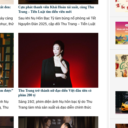
tất đen:
Cựu phát thanh viên Khải Hoàn tái xuất, cùng Thu
Trang – Tiến Luật tìm diễn viên mới
gày càng
Sau khi Nụ Hôn Bạc Tỷ làm bùng nổ phòng vé Tết
 phục, thử
Nguyên Đán 2025, cặp đôi Thu Trang – Tiến Luật
tiếp tục khiến...
làm được”
Thu Trang trở thành nữ đạo diễn Việt đầu tiên có
phim 200 tỷ
ảnh Nụ
Sáng 19/2, phim điện ảnh Nụ hôn bạc tỷ do Thu
g, Thu
Trang làm nhà sản xuất và đạo diễn chính thức
chạm mốc doanh thu 200...