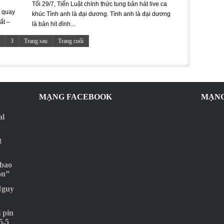
Tối 29/7, Tiến Luật chính thức tung bản hát live ca
t quay
khúc Tình anh là đại dương. Tình anh là đại dương
ất –
là bản hit đình...
3
Trang sau
Trang cuối
MẠNG FACEBOOK
MẠNG
al
t
 bao
ọn”
Nguy
 pin
5,5