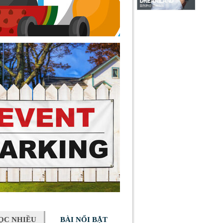
ỌC NHIỀU
BÀI NỔI BẬT