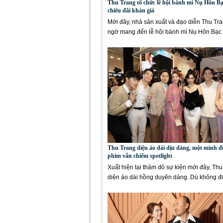
Thu Trang tổ chức lễ hội bánh mì Nụ Hôn B
chiêu đãi khán giả
Mới đây, nhà sản xuất và đạo diễn Thu Tra
ngờ mang đến lễ hội bánh mì Nụ Hôn Bạc 
cùng hoành tráng...
Thu Trang diện áo dài dịu dàng, một mình đ
phim vẫn chiếm spotlight
Xuất hiện tại thảm đỏ sự kiện mới đây, Th
diện áo dài hồng duyên dáng. Dù không đ
ông xã Tiến Luật...