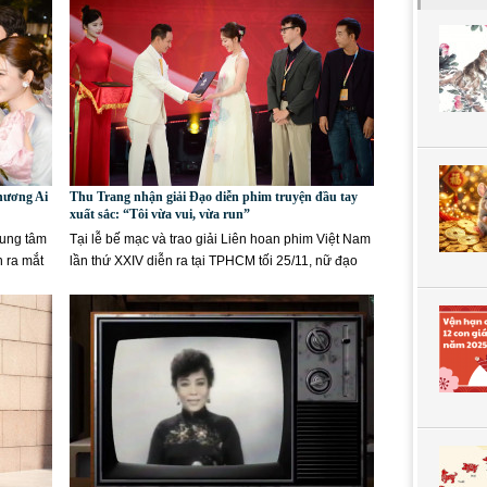
hương Ai
Thu Trang nhận giải Đạo diễn phim truyện đầu tay
xuất sắc: “Tôi vừa vui, vừa run”
rung tâm
Tại lễ bế mạc và trao giải Liên hoan phim Việt Nam
n ra mắt
lần thứ XXIV diễn ra tại TPHCM tối 25/11, nữ đạo
diễn Thu Trang...