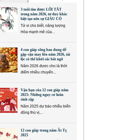
3 tuổi tìm được LỐI TẮT
trong năm 2026, tư duy khác
biệt tạo nên sự GIÀU CÓ
Tử vi cho biết, năng lượng
Hỏa mạnh mẽ của...
4 con giáp sống bao dung dễ
gặp vận may lớn năm 2026, tài
lộc có thể khởi sắc bất ngờ
Năm 2026 được cho là thời
điểm nhiều chuyển...
Vận hạn của 12 con giáp năm
2025: Những nguy cơ luôn
rình rập
Năm 2025 dự báo nhiều biến
động thú vị,...
12 con giáp trong năm Ất Tỵ
2025