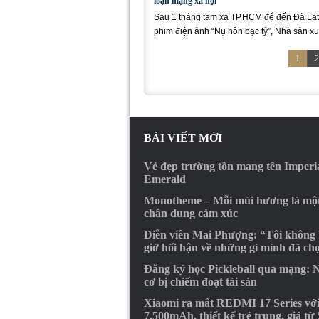
loạn mạng xã hội
Sau 1 tháng tạm xa TP.HCM để đến Đà Lạ
phim điện ảnh “Nụ hôn bạc tỷ”, Nhà sản xu
Diễn...
1
2
BÀI VIẾT MỚI
Vẻ đẹp trường tồn mang tên Imperi
Emerald
Monotheme – Mỗi mùi hương là mộ
chân dung cảm xúc
Diễn viên Mai Phượng: “Tôi không
giờ hối hận về những gì mình đã ch
Đăng ký học Pickleball qua mạng: 
cơ bị chiếm đoạt tài sản
Xiaomi ra mắt REDMI 17 Series với
7.500mAh, thiết kế trẻ trung, giá từ 