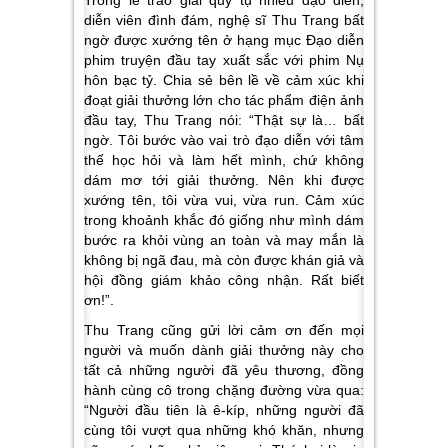
diễn viên đình đám, nghệ sĩ Thu Trang bất
ngờ được xướng tên ở hạng mục Đạo diễn
phim truyện đầu tay xuất sắc với phim
Nụ
hôn bạc tỷ
. Chia sẻ bên lề về cảm xúc khi
đoạt giải thưởng lớn cho tác phẩm điện ảnh
đầu tay, Thu Trang nói: “Thật sự là… bất
ngờ. Tôi bước vào vai trò đạo diễn với tâm
thế học hỏi và làm hết mình, chứ không
dám mơ tới giải thưởng. Nên khi được
xướng tên, tôi vừa vui, vừa run. Cảm xúc
trong khoảnh khắc đó giống như mình dám
bước ra khỏi vùng an toàn và may mắn là
không bị ngã đau, mà còn được khán giả và
hội đồng giám khảo công nhận. Rất biết
ơn!”.
Thu Trang cũng gửi lời cảm ơn đến mọi
người và muốn dành giải thưởng này cho
tất cả những người đã yêu thương, đồng
hành cùng cô trong chặng đường vừa qua:
“Người đầu tiên là ê-kíp, những người đã
cùng tôi vượt qua những khó khăn, nhưng