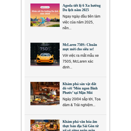
Agoda tiết lộ 6 Xu hướng
Du lịch năm 2025
Ngay ngày đầu tiên làm
việc của năm 2025,
nền...
McLaren 750S: Chuẩn
mực mới cho siêu xe!
Với việc ra mắt mẫu xe
750S, McLaren xác
định...
Khám phá sản vật đất
đỏ với ‘Món ngon Bình
Phước’ tại Mặn Mòi
Ngày 20/04 sắp tới, Tọa
đàm & Trải nghiệm...
Khám phá văn hóa ẩm
thực bản địa Sài Gòn từ
xứ sở rừng ngập mặn