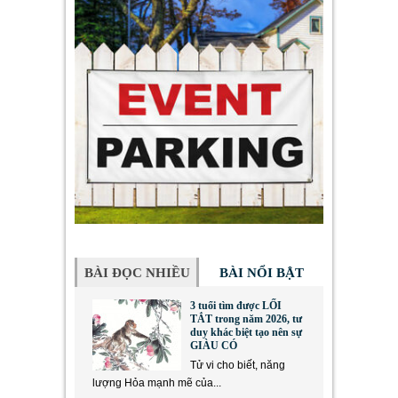
BÀI ĐỌC NHIỀU
BÀI NỔI BẬT
3 tuổi tìm được LỐI
TẮT trong năm 2026, tư
duy khác biệt tạo nên sự
GIÀU CÓ
Tử vi cho biết, năng
lượng Hỏa mạnh mẽ của...