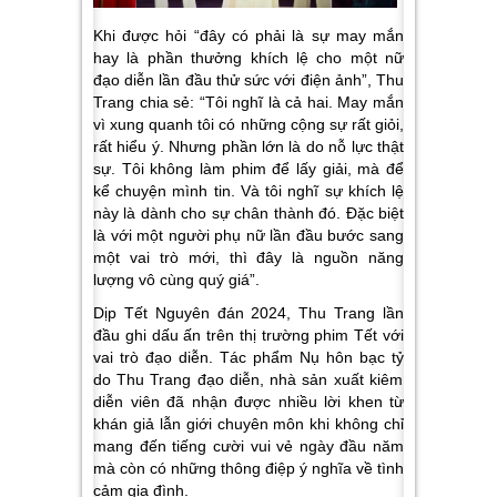
Khi được hỏi “đây có phải là sự may mắn
hay là phần thưởng khích lệ cho một nữ
đạo diễn lần đầu thử sức với điện ảnh”, Thu
Trang chia sẻ: “Tôi nghĩ là cả hai. May mắn
vì xung quanh tôi có những cộng sự rất giỏi,
rất hiểu ý. Nhưng phần lớn là do nỗ lực thật
sự. Tôi không làm phim để lấy giải, mà để
kể chuyện mình tin. Và tôi nghĩ sự khích lệ
này là dành cho sự chân thành đó. Đặc biệt
là với một người phụ nữ lần đầu bước sang
một vai trò mới, thì đây là nguồn năng
lượng vô cùng quý giá”.
Dịp Tết Nguyên đán 2024, Thu Trang lần
đầu ghi dấu ấn trên thị trường phim Tết với
vai trò đạo diễn. Tác phẩm
Nụ hôn bạc tỷ
do Thu Trang đạo diễn, nhà sản xuất kiêm
diễn viên đã nhận được nhiều lời khen từ
khán giả lẫn giới chuyên môn khi không chỉ
mang đến tiếng cười vui vẻ ngày đầu năm
mà còn có những thông điệp ý nghĩa về tình
cảm gia đình.