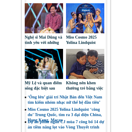
Nghệ sĩ Mai Dũng và
Miss Cosmo 2025
tình yêu với những
Yolina Lindquist
“vai ác dễ thương”
‘công du’ Nepal, tìm
đại diện mới tranh
tài Miss Cosmo 2026
Mỹ Lệ và quan điểm
Không nên khen
sống đặc biệt sau
thưởng trẻ bằng việc
nhiều năm làm nghề
được sử dụng điện
‘Ông lớn’ giải trí Nhật Bản đến Việt Nam
thoại
tìm kiếm nhóm nhạc nữ thế hệ đầu tiên’
Miss Cosmo 2025 Yolina Lindquist ‘công
du’ Trung Quốc, tìm ra 3 đại diện China,
Hong Kong, Macau
Dự án phim ngắn CJ mùa 7 công bố 14 dự
án tiềm năng lọt vào Vòng Thuyết trình