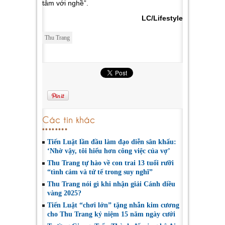
tâm với nghề”.
LC/Lifestyle
Thu Trang
Các tin khác
Tiến Luật lần đầu làm đạo diễn sân khấu:
‘Nhờ vậy, tôi hiểu hơn công việc của vợ’
Thu Trang tự hào về con trai 13 tuổi rưỡi
“tình cảm và tử tế trong suy nghĩ”
Thu Trang nói gì khi nhận giải Cánh diều
vàng 2025?
Tiến Luật “chơi lớn” tặng nhẫn kim cương
cho Thu Trang kỷ niệm 15 năm ngày cưới