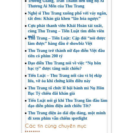
Trường Giang, Trấn Thành đến ủng hộ Ai
Thương Ai Mến của Thu Trang
Nghệ sĩ Thu Trang xuống phố với váy ngắn,
tất đen: Khán giả khen “lão hóa ngược”
Cựu phát thanh viên Khải Hoàn tái xuất,
cùng Thu Trang – Tiến Luật tìm diễn viên
mới
Thu Trang – Tiến Luật: Cặp đôi “nói được
làm được” hàng đầu ở showbiz Việt
Thu Trang trở thành nữ đạo diễn Việt đầu
tiên có phim 200 tỷ
Đạo diễn Thu Trang nói về việc “Nụ hôn
bạc tỷ” được tăng suất chiếu?
Tiến Luật – Thu Trang nổi cáu vì bị ekip
lừa, vỡ òa khi chứng kiến điều này
Thu Trang tổ chức lễ hội bánh mì Nụ Hôn
Bạc Tỷ chiêu đãi khán giả
Tiến Luật nói gì khi Thu Trang lần đầu làm
đạo diễn phim điện ảnh chiếu Tết?
Thu Trang diện áo dài dịu dàng, một mình
đi xem phim vẫn chiếm spotlight
Các tin cùng chuyên mục