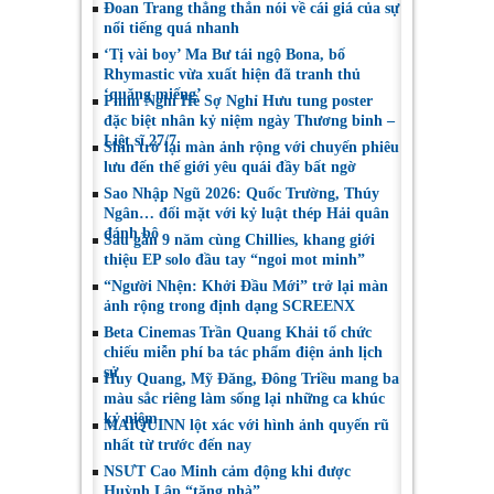
Đoan Trang thẳng thắn nói về cái giá của sự
nổi tiếng quá nhanh
‘Tị vài boy’ Ma Bư tái ngộ Bona, bố
Rhymastic vừa xuất hiện đã tranh thủ
‘quăng miếng’
Phim Nghỉ Hè Sợ Nghỉ Hưu tung poster
đặc biệt nhân kỷ niệm ngày Thương binh –
Liệt sĩ 27/7
Shin trở lại màn ảnh rộng với chuyến phiêu
lưu đến thế giới yêu quái đầy bất ngờ
Sao Nhập Ngũ 2026: Quốc Trường, Thúy
Ngân… đối mặt với kỷ luật thép Hải quân
đánh bộ
Sau gần 9 năm cùng Chillies, khang giới
thiệu EP solo đầu tay “ngoi mot minh”
“Người Nhện: Khởi Đầu Mới” trở lại màn
ảnh rộng trong định dạng SCREENX
Beta Cinemas Trần Quang Khải tổ chức
chiếu miễn phí ba tác phẩm điện ảnh lịch
sử
Huy Quang, Mỹ Đăng, Đông Triều mang ba
màu sắc riêng làm sống lại những ca khúc
kỷ niệm
MAIQUINN lột xác với hình ảnh quyến rũ
nhất từ trước đến nay
NSƯT Cao Minh cảm động khi được
Huỳnh Lập “tặng nhà”