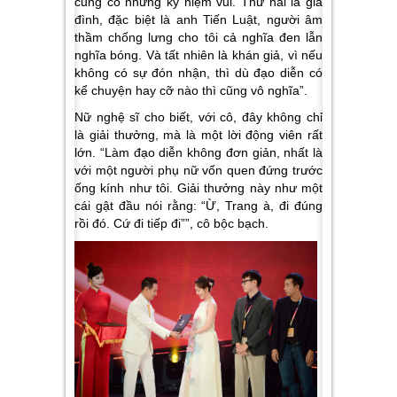
cũng có những kỷ niệm vui. Thứ hai là gia
đình, đặc biệt là anh Tiến Luật, người âm
thầm chống lưng cho tôi cả nghĩa đen lẫn
nghĩa bóng. Và tất nhiên là khán giả, vì nếu
không có sự đón nhận, thì dù đạo diễn có
kể chuyện hay cỡ nào thì cũng vô nghĩa”.
Nữ nghệ sĩ cho biết, với cô, đây không chỉ
là giải thưởng, mà là một lời động viên rất
lớn. “Làm đạo diễn không đơn giản, nhất là
với một người phụ nữ vốn quen đứng trước
ống kính như tôi. Giải thưởng này như một
cái gật đầu nói rằng: “Ừ, Trang à, đi đúng
rồi đó. Cứ đi tiếp đi””, cô bộc bạch.