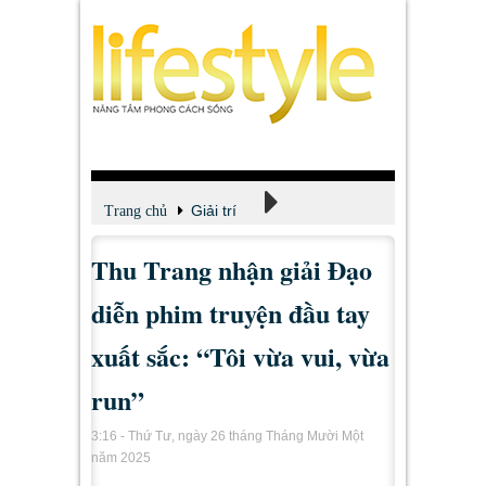
Giải trí
Trang chủ
Thu Trang nhận giải Đạo
Xem - Nghe - Đọc
diễn phim truyện đầu tay
xuất sắc: “Tôi vừa vui, vừa
run”
3:16 - Thứ Tư, ngày 26 tháng Tháng Mười Một
năm 2025