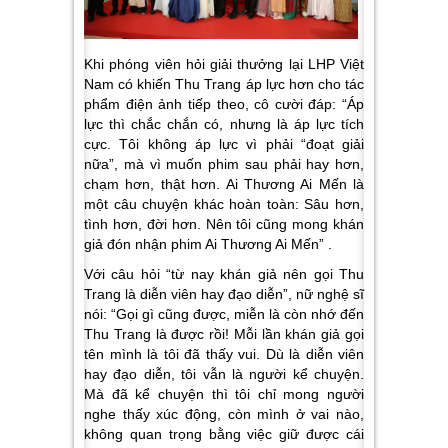
Khi phóng viên hỏi giải thưởng lại LHP Việt
Nam có khiến Thu Trang áp lực hơn cho tác
phẩm điện ảnh tiếp theo, cô cười đáp: “Áp
lực thì chắc chắn có, nhưng là áp lực tích
cực. Tôi không áp lực vì phải “đoạt giải
nữa”, mà vì muốn phim sau phải hay hơn,
chạm hơn, thật hơn.
Ai Thương Ai Mến
là
một câu chuyện khác hoàn toàn: Sâu hơn,
tình hơn, đời hơn. Nên tôi cũng mong khán
giả đón nhận phim
Ai Thương Ai Mến
” .
Với câu hỏi “từ nay khán giả nên gọi Thu
Trang là diễn viên hay đạo diễn”, nữ nghệ sĩ
nói: “Gọi gì cũng được, miễn là còn nhớ đến
Thu Trang là được rồi! Mỗi lần khán giả gọi
tên mình là tôi đã thấy vui. Dù là diễn viên
hay đạo diễn, tôi vẫn là người kể chuyện.
Mà đã kể chuyện thì tôi chỉ mong người
nghe thấy xúc động, còn mình ở vai nào,
không quan trọng bằng việc giữ được cái