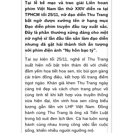
Tại lễ bế mạc và trao giải Liên hoan
phim Việt Nam lần thứ XXIV diễn ra tại
TPHCM tối 25/11, nữ đạo diễn Thu Trang
bất ngờ được xướng tên ở hạng mục
Đạo diễn phim truyện đầu tay xuất sắc.
Đây là phần thưởng xứng đáng cho một
nữ nghệ sĩ lần đầu lấn sân làm đạo diễn
nhưng đã gặt hái thành tích ấn tượng
với phim điện ảnh “Nụ hôn bạc tỷ”.
Tại sự kiện tối 25/11, nghệ sĩ Thu Trang
xuất hiện nổi bật trên thảm đỏ với chiếc
đầm yếm họa tiết hoa sen, tóc búi gọn gàng
cài trâm đồng điệu, kết hợp lối trang điểm
ngọt ngào. Khán giả khen Thu Trang ngày
càng trẻ đẹp và cách chọn trang phục vô
cùng tinh tế khi kết hợp vừa truyền thống
vừa hiện đại, tôn vinh hoa sen cũng biểu
tượng gắn liền với LHP Việt Nam. Đồng
hành cùng Thu Trang là ông xã Tiến Luật
trong bộ suit đen lịch lãm. Cả hai luôn song
hành cùng nhau trong công việc lẫn cuộc
sống, khiến nhiều người ngưỡng mộ.