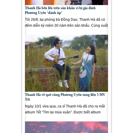
Thanh Hà bẽn lẽn trên sân khấu vì bị gia đình
Phương Uyên ‘đánh úp’
Tôi 26/8, tại phòng trà Đồng Dao, Thanh Hà đã có
đêm diễn kỷ niệm 30 năm trên sân khấu. Cùng xuất
hiện trong chương...
Thanh Hà về quê cùng Phương Uyên tung liền 5 MV
Tết
Ngày 10/1 vừa qua, ca sĩ Thanh Hà đã cho ra mắt
album Tết “Tìm lại mùa xuân”. Được biết album
được thực hiện khi ca...