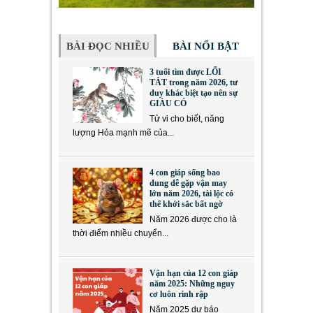
BÀI ĐỌC NHIỀU
BÀI NỔI BẬT
3 tuổi tìm được LỐI
TẮT trong năm 2026, tư
duy khác biệt tạo nên sự
GIÀU CÓ
Tử vi cho biết, năng
lượng Hỏa mạnh mẽ của...
4 con giáp sống bao
dung dễ gặp vận may
lớn năm 2026, tài lộc có
thể khởi sắc bất ngờ
Năm 2026 được cho là
thời điểm nhiều chuyển...
Vận hạn của 12 con giáp
năm 2025: Những nguy
cơ luôn rình rập
Năm 2025 dự báo