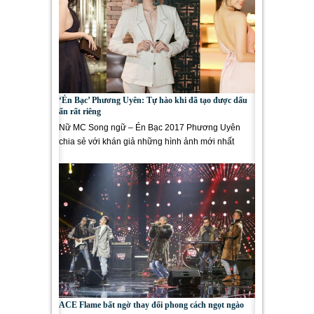
‘Én Bạc’ Phương Uyên: Tự hào khi đã tạo được dấu
ấn rất riêng
Nữ MC Song ngữ – Én Bạc 2017 Phương Uyên
chia sẻ với khán giả những hình ảnh mới nhất
mang đậm chất quý phái,...
ACE Flame bất ngờ thay đổi phong cách ngọt ngào