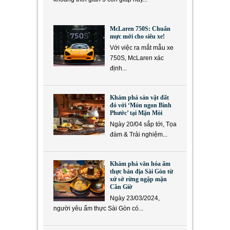
McLaren 750S: Chuẩn
mực mới cho siêu xe!
Với việc ra mắt mẫu xe
750S, McLaren xác
định...
Khám phá sản vật đất
đỏ với ‘Món ngon Bình
Phước’ tại Mặn Mòi
Ngày 20/04 sắp tới, Tọa
đàm & Trải nghiệm...
Khám phá văn hóa ẩm
thực bản địa Sài Gòn từ
xứ sở rừng ngập mặn
Cần Giờ
Ngày 23/03/2024,
người yêu ẩm thực Sài Gòn có...