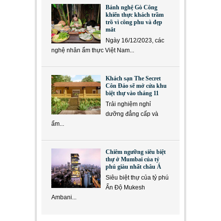
Bánh nghệ Gò Công
khiến thực khách trầm
trồ vì công phu và đẹp
mắt
Ngày 16/12/2023, các
nghệ nhân ẩm thực Việt Nam...
Khách sạn The Secret
Côn Đảo sẽ mở cửa khu
biệt thự vào tháng 11
Trải nghiệm nghỉ
dưỡng đẳng cấp và
ẩm...
Chiêm ngưỡng siêu biệt
thự ở Mumbai của tỷ
phú giàu nhất châu Á
Siêu biệt thự của tỷ phú
Ấn Độ Mukesh
Ambani...