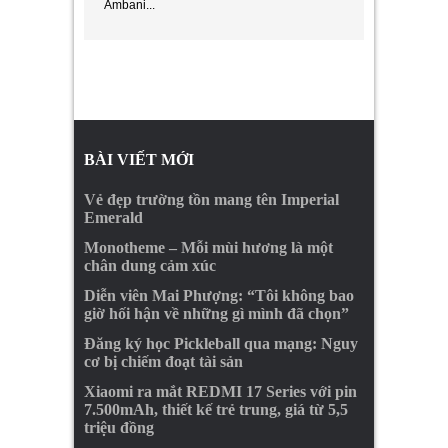
Ambani...
BÀI VIẾT MỚI
Vẻ đẹp trường tồn mang tên Imperial
Emerald
Monotheme – Mỗi mùi hương là một
chân dung cảm xúc
Diễn viên Mai Phượng: “Tôi không bao
giờ hối hận về những gì mình đã chọn”
Đăng ký học Pickleball qua mạng: Nguy
cơ bị chiếm đoạt tài sản
Xiaomi ra mắt REDMI 17 Series với pin
7.500mAh, thiết kế trẻ trung, giá từ 5,5
triệu đồng