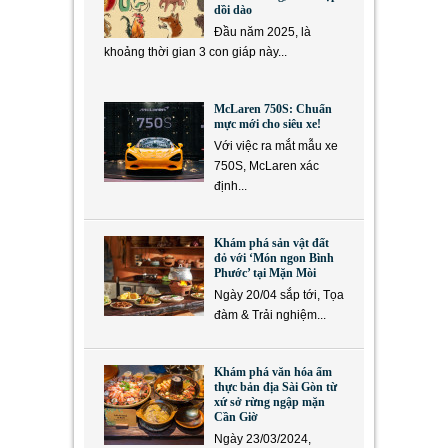
dồi dào
Đầu năm 2025, là
khoảng thời gian 3 con giáp này...
McLaren 750S: Chuẩn
mực mới cho siêu xe!
Với việc ra mắt mẫu xe
750S, McLaren xác
định...
Khám phá sản vật đất
đỏ với ‘Món ngon Bình
Phước’ tại Mặn Mòi
Ngày 20/04 sắp tới, Tọa
đàm & Trải nghiệm...
Khám phá văn hóa ẩm
thực bản địa Sài Gòn từ
xứ sở rừng ngập mặn
Cần Giờ
Ngày 23/03/2024,