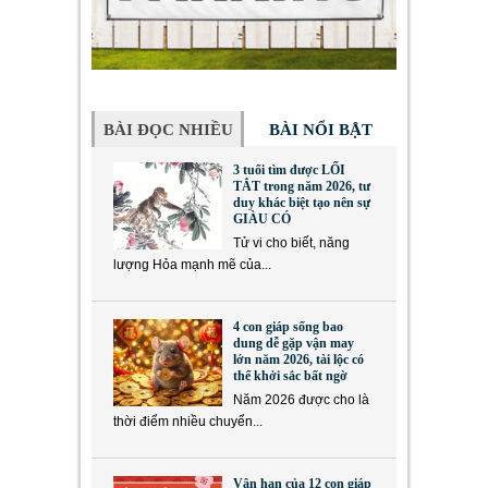
BÀI ĐỌC NHIỀU
BÀI NỔI BẬT
3 tuổi tìm được LỐI
TẮT trong năm 2026, tư
duy khác biệt tạo nên sự
GIÀU CÓ
Tử vi cho biết, năng
lượng Hỏa mạnh mẽ của...
4 con giáp sống bao
dung dễ gặp vận may
lớn năm 2026, tài lộc có
thể khởi sắc bất ngờ
Năm 2026 được cho là
thời điểm nhiều chuyển...
Vận hạn của 12 con giáp