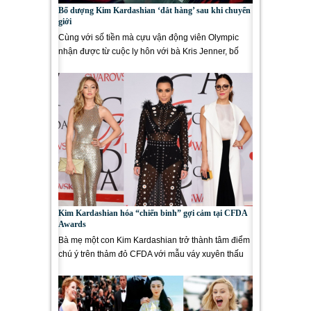
Bố dượng Kim Kardashian ‘đắt hàng’ sau khi chuyển
giới
Cùng với số tiền mà cựu vận động viên Olympic
nhận được từ cuộc ly hôn với bà Kris Jenner, bố
dượng của Kim...
Kim Kardashian hóa “chiến binh” gợi cảm tại CFDA
Awards
Bà mẹ một con Kim Kardashian trở thành tâm điểm
chú ý trên thảm đỏ CFDA với mẫu váy xuyên thấu
như một chiến binh...