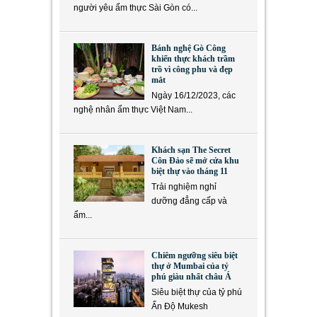
người yêu ẩm thực Sài Gòn có...
Bánh nghệ Gò Công
khiến thực khách trầm
trồ vì công phu và đẹp
mắt
Ngày 16/12/2023, các
nghệ nhân ẩm thực Việt Nam...
Khách sạn The Secret
Côn Đảo sẽ mở cửa khu
biệt thự vào tháng 11
Trải nghiệm nghỉ
dưỡng đẳng cấp và
ẩm...
Chiêm ngưỡng siêu biệt
thự ở Mumbai của tỷ
phú giàu nhất châu Á
Siêu biệt thự của tỷ phú
Ấn Độ Mukesh