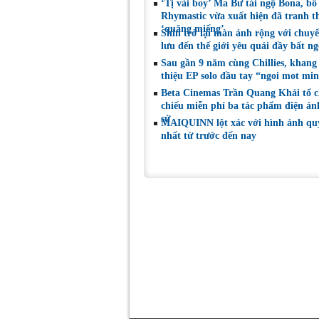
‘Tị vài boy’ Ma Bư tái ngộ Bona, bố
Rhymastic vừa xuất hiện đã tranh t
‘quăng miếng’
Shin trở lại màn ảnh rộng với chuy
lưu đến thế giới yêu quái đầy bất n
Sau gần 9 năm cùng Chillies, khang 
thiệu EP solo đầu tay “ngoi mot mi
Beta Cinemas Trần Quang Khải tổ 
chiếu miễn phí ba tác phẩm điện ảnh
sử
MAIQUINN lột xác với hình ảnh qu
nhất từ trước đến nay