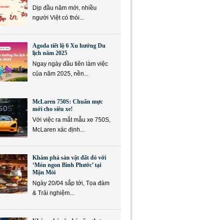
Dịp đầu năm mới, nhiều
người Việt có thói...
Agoda tiết lộ 6 Xu hướng Du
lịch năm 2025
Ngay ngày đầu tiên làm việc
của năm 2025, nền...
McLaren 750S: Chuẩn mực
mới cho siêu xe!
Với việc ra mắt mẫu xe 750S,
McLaren xác định...
Khám phá sản vật đất đỏ với
‘Món ngon Bình Phước’ tại
Mặn Mòi
Ngày 20/04 sắp tới, Tọa đàm
& Trải nghiệm...