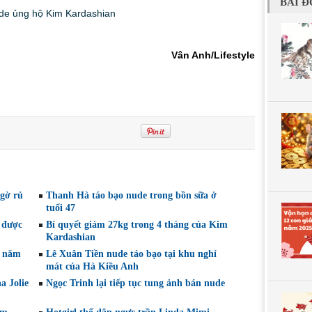
BÀI Đ
Vân Anh/Lifestyle
gờ rủ
Thanh Hà táo bạo nude trong bồn sữa ở
tuổi 47
 được
Bí quyết giảm 27kg trong 4 tháng của Kim
Kardashian
e năm
Lê Xuân Tiền nude táo bạo tại khu nghỉ
mát của Hà Kiều Anh
a Jolie
Ngọc Trinh lại tiếp tục tung ảnh bán nude