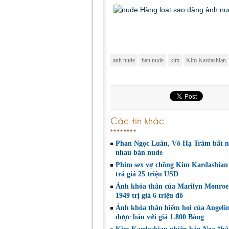
anh nude
ban nude
kim
Kim Kardashian
Các tin khác
Phan Ngọc Luân, Võ Hạ Trâm bất n
nhau bán nude
Phim sex vợ chồng Kim Kardashian
trả giá 25 triệu USD
Ảnh khỏa thân của Marilyn Monro
1949 trị giá 6 triệu đô
Ảnh khỏa thân hiếm hoi của Angelin
được bán với giá 1.800 Bảng