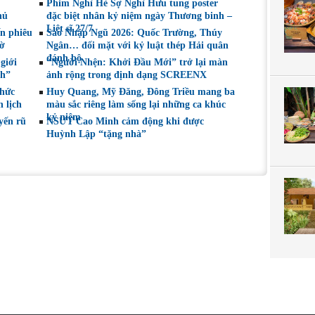
Phim Nghỉ Hè Sợ Nghỉ Hưu tung poster
hủ
đặc biệt nhân kỷ niệm ngày Thương binh –
Liệt sĩ 27/7
ến phiêu
Sao Nhập Ngũ 2026: Quốc Trường, Thúy
gờ
Ngân… đối mặt với kỷ luật thép Hải quân
đánh bộ
giới
“Người Nhện: Khởi Đầu Mới” trở lại màn
nh”
ảnh rộng trong định dạng SCREENX
chức
Huy Quang, Mỹ Đăng, Đông Triều mang ba
 lịch
màu sắc riêng làm sống lại những ca khúc
kỷ niệm
yến rũ
NSƯT Cao Minh cảm động khi được
Huỳnh Lập “tặng nhà”