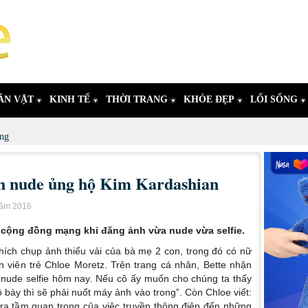
ÂN VẬT
KINH TẾ
THỜI TRANG
KHỎE ĐẸP
LỐI SỐNG
ng
nh nude ủng hộ Kim Kardashian
năm 2016
 cộng đồng mạng khi đăng ảnh vừa nude vừa selfie.
 thích chụp ảnh thiếu vải của bà mẹ 2 con, trong đó có nữ
ễn viên trẻ Chloe Moretz. Trên trang cá nhân, Bette nhận
 nude selfie hôm nay. Nếu cô ấy muốn cho chúng ta thấy
bày thì sẽ phải nuốt máy ảnh vào trong”. Còn Chloe viết:
ra tầm quan trọng của việc truyền thông điệp đến những