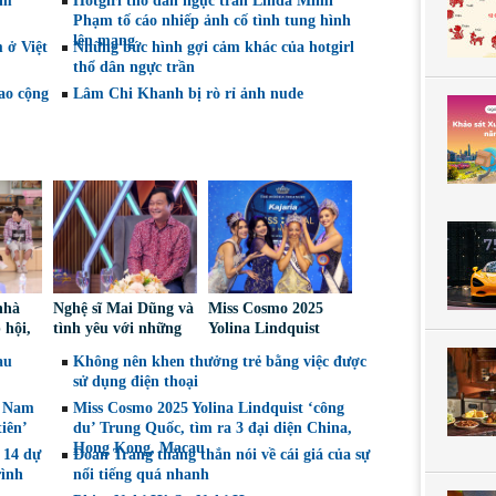
âm
Hotgirl thổ dân ngực trần Linda Mimi
Phạm tố cáo nhiếp ảnh cố tình tung hình
lên mạng
 ở Việt
Những bức hình gợi cảm khác của hotgirl
thổ dân ngực trần
ao cộng
Lâm Chi Khanh bị rò rỉ ảnh nude
nhà
Nghệ sĩ Mai Dũng và
Miss Cosmo 2025
 hội,
tình yêu với những
Yolina Lindquist
e
“vai ác dễ thương”
‘công du’ Nepal, tìm
au
Không nên khen thưởng trẻ bằng việc được
án giả
đại diện mới tranh
sử dụng điện thoại
tài Miss Cosmo 2026
t Nam
Miss Cosmo 2025 Yolina Lindquist ‘công
iên’
du’ Trung Quốc, tìm ra 3 đại diện China,
Hong Kong, Macau
 14 dự
Đoan Trang thẳng thắn nói về cái giá của sự
rình
nổi tiếng quá nhanh