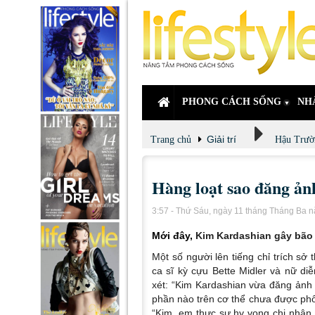
PHONG CÁCH SỐNG
NH
Giải trí
Trang chủ
Hậu Trườ
Hàng loạt sao đăng ả
3:57 - Thứ Sáu, ngày 11 tháng Tháng Ba 
Mới đây,
Kim Kardashian gây bão
Một số người lên tiếng chỉ trích sở
ca sĩ kỳ cựu Bette Midler và nữ di
xét: “Kim Kardashian vừa đăng ảnh
phần nào trên cơ thể chưa được phô 
“Kim, em thực sự hy vọng chị nhận 