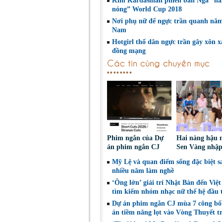
Kim Kardashian phiên bản Nga “h
nóng” World Cup 2018
Nơi phụ nữ để ngực trần quanh năm
Nam
Hotgirl thổ dân ngực trần gây xôn x
đồng mạng
Các tin cùng chuyên mục
Phim ngắn của Dự
Hai nàng hậu 
án phim ngắn CJ
Sen Vàng nhập
tiếp tục được đề cử
cùng Dunivers
Mỹ Lệ và quan điểm sống đặc biệt s
tại LHP quốc tế
chinh phục kh
nhiều năm làm nghề
Toronto 2026
‘Ông lớn’ giải trí Nhật Bản đến Việ
tìm kiếm nhóm nhạc nữ thế hệ đầu t
Dự án phim ngắn CJ mùa 7 công bố
án tiềm năng lọt vào Vòng Thuyết t