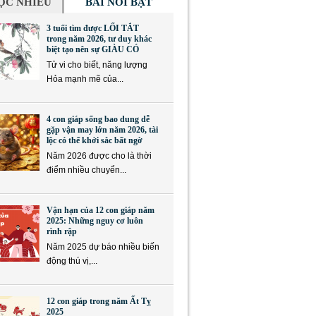
ỌC NHIỀU
BÀI NỔI BẬT
3 tuổi tìm được LỐI TẮT
trong năm 2026, tư duy khác
biệt tạo nên sự GIÀU CÓ
Tử vi cho biết, năng lượng
Hỏa mạnh mẽ của...
4 con giáp sống bao dung dễ
gặp vận may lớn năm 2026, tài
lộc có thể khởi sắc bất ngờ
Năm 2026 được cho là thời
điểm nhiều chuyển...
Vận hạn của 12 con giáp năm
2025: Những nguy cơ luôn
rình rập
Năm 2025 dự báo nhiều biến
động thú vị,...
12 con giáp trong năm Ất Tỵ
2025