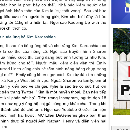
 khác hơn là phơi bày cơ thể”. Nhà báo kiêm người dẫn
ọi ảnh khỏa thân của Kim là “sự thất vọng”.
Sau khi bức
tiêu cực của người trong giới, Kim cho biết đây là bức
ăng tới 11kg như hiện tại. Ngôi sao Keeping Up with the
i chỉ trích cô.
ông ít sao lên tiếng ủng hộ và cho rằng Kim Kardashian có
là cơ thể của riêng cô. Ngôi sao truyền hình Sharon
ủa nhiều cuộc thi, cũng đăng bức ảnh tương tự như Kim.
cảm hứng cho tôi”. Người mẫu kiêm diễn viên trẻ Emily
Blurred Lines cũng chia sẻ tấm hình nóng bỏng chụp trong
gì nhỉ?”. Emily cũng khen ngợi cách Kim tự đáp trả những
ng xã Kanye West bênh vực.
Ngoài Sharon và Emily, em út
àn ý kiến bảo vệ chị gái. Kylie là sao trẻ có sức hút lớn
trên trang Twitter: “Kim là một huyền thoại. Bạn nên tiếp
c khi phán xét họ”. Trên trang Instagram, người đẹp 18
cảm như ngụ ý ủng hộ chị gái cùng mẹ khác cha. Trong khi
 thành chủ đề chế ảnh. Ngôi sao Youtube GloZell tái hiện
 bức hình hài hước, MC Ellen DeGeneres ghép bản thân
 hình thực tế người Anh Nathan Henry và diễn viên hài
 lưu.