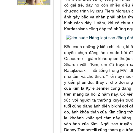
cô gái trẻ, dạy họ còn nhiều điều
chương trình kỳ cựu Piers Morgan g
ảnh gây bão và nhận phải phản ứng 
hình cách đây 1 năm, khi cô chưa t
Kardashians cũng đáp trả những ngườ
Bên cạnh những ý kiến chỉ trích, kh
quyền chọn đăng ảnh nude bởi đó 
Osbourne – giám khảo quen thuộc c
Sharon viết: “Kim, em đã truyền 
Ratajkowski – nổi tiếng trong MV ‎
nhà tắm và chú thích: “Tối nay mặc 
ý kiến phản đối, thay vì chờ đợi ô
của Kim là Kylie Jenner cũng đăng đ
trên mạng xã hội 2 năm nay. Cô viết 
xúc với người ta thường xuyên trướ
tuổi cũng đăng ảnh diện bikini gợi 
đó, ảnh khỏa thân của Kim cũng trở
lại khoảnh khắc gợi cảm này bằng
vào ảnh của Kim. Ngôi sao truyền
Danny Tamberelli cũng tham gia trào