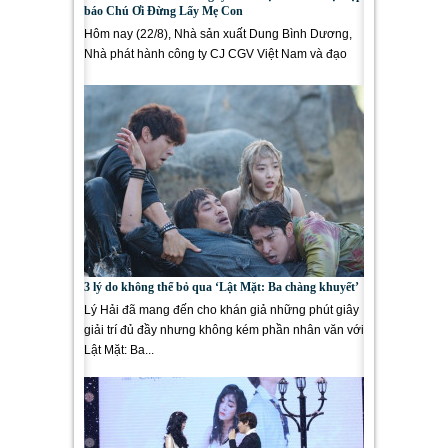
báo Chú Ơi Đừng Lấy Mẹ Con
Hôm nay (22/8), Nhà sản xuất Dung Bình Dương,
Nhà phát hành công ty CJ CGV Việt Nam và đạo
diễn, biên kịch Đinh Tuấn Vũ...
3 lý do không thể bỏ qua ‘Lật Mặt: Ba chàng khuyết’
Lý Hải đã mang đến cho khán giả những phút giây
giải trí đủ đầy nhưng không kém phần nhân văn với
Lật Mặt: Ba...