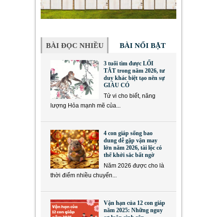
BÀI ĐỌC NHIỀU
BÀI NỔI BẬT
3 tuổi tìm được LỐI
TẮT trong năm 2026, tư
duy khác biệt tạo nên sự
GIÀU CÓ
Tử vi cho biết, năng
lượng Hỏa mạnh mẽ của...
4 con giáp sống bao
dung dễ gặp vận may
lớn năm 2026, tài lộc có
thể khởi sắc bất ngờ
Năm 2026 được cho là
thời điểm nhiều chuyển...
Vận hạn của 12 con giáp
năm 2025: Những nguy