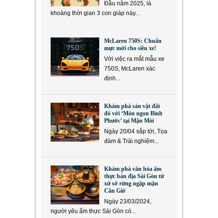
Đầu năm 2025, là
khoảng thời gian 3 con giáp này...
McLaren 750S: Chuẩn
mực mới cho siêu xe!
Với việc ra mắt mẫu xe
750S, McLaren xác
định...
Khám phá sản vật đất
đỏ với ‘Món ngon Bình
Phước’ tại Mặn Mòi
Ngày 20/04 sắp tới, Tọa
đàm & Trải nghiệm...
Khám phá văn hóa ẩm
thực bản địa Sài Gòn từ
xứ sở rừng ngập mặn
Cần Giờ
Ngày 23/03/2024,
người yêu ẩm thực Sài Gòn có...