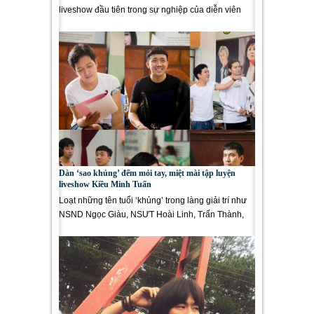
liveshow đầu tiên trong sự nghiệp của diễn viên
điển trai Kiều Minh Tuấn...
Dàn ‘sao khủng’ đếm mỏi tay, miệt mài tập luyện
liveshow Kiều Minh Tuấn
Loạt những tên tuổi ‘khủng’ trong làng giải trí như
NSND Ngọc Giàu, NSƯT Hoài Linh, Trấn Thành,
Trường Giang,...