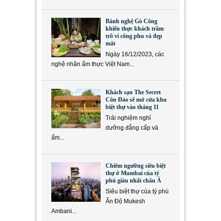
Bánh nghệ Gò Công
khiến thực khách trầm
trồ vì công phu và đẹp
mắt
Ngày 16/12/2023, các
nghệ nhân ẩm thực Việt Nam...
Khách sạn The Secret
Côn Đảo sẽ mở cửa khu
biệt thự vào tháng 11
Trải nghiệm nghỉ
dưỡng đẳng cấp và
ẩm...
Chiêm ngưỡng siêu biệt
thự ở Mumbai của tỷ
phú giàu nhất châu Á
Siêu biệt thự của tỷ phú
Ấn Độ Mukesh
Ambani...