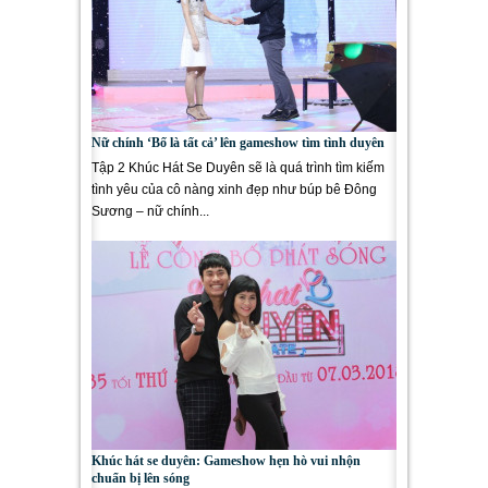
Nữ chính ‘Bố là tất cả’ lên gameshow tìm tình duyên
Tập 2 Khúc Hát Se Duyên sẽ là quá trình tìm kiếm
tình yêu của cô nàng xinh đẹp như búp bê Đông
Sương – nữ chính...
Khúc hát se duyên: Gameshow hẹn hò vui nhộn
chuẩn bị lên sóng