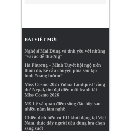
BÀI VIẾT MỚI
Nghệ sĩ Mai Dũng và tình yêu với những
“vai ác dễ thương”
Hà Phương – Minh Tuyết hội ngộ trên
thảm đỏ, kể câu chuyện phía sau tạo
hình “nàng bướm”
Miss Cosmo 2025 Yolina Lindquist ‘công
du’ Nepal, tìm đại diện mới tranh tài
Miss Cosmo 2026
Mỹ Lệ và quan điểm sống đặc biệt sau
nhiều năm làm nghề
Chiến dịch hữu cơ EU khởi động tại Việt
Nam, thúc đẩy người tiêu dùng lựa chọn
sáng suốt