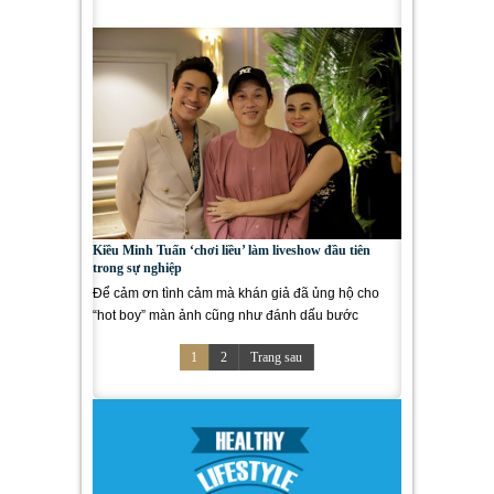
ngàn lượt xem trên Youtube....
Kiều Minh Tuấn ‘chơi liều’ làm liveshow đầu tiên
trong sự nghiệp
Để cảm ơn tình cảm mà khán giả đã ủng hộ cho
“hot boy” màn ảnh cũng như đánh dấu bước
đường thành công trong...
1
2
Trang sau