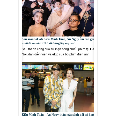
Sau scandal với Kiều Minh Tuấn, An Nguy ẵm con gái
nuôi đi ra mắt ‘Chú ơi đừng lấy mẹ con’
Sau thành công của sự kiện công chiếu phim tại Hà
Nội, dàn diễn viên và ekip của bộ phim điện ảnh
“Chú Ơi, Đừng...
Kiều Minh Tuấn – An Nguy thân mật sánh đôi tại họp