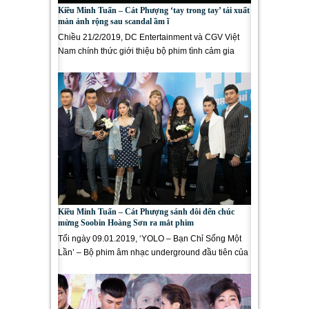
Kiều Minh Tuấn – Cát Phượng ‘tay trong tay’ tái xuất
màn ảnh rộng sau scandal ầm ĩ
Chiều 21/2/2019, DC Entertainment và CGV Việt
Nam chính thức giới thiệu bộ phim tình cảm gia
đình “Hạnh Phúc Của...
Kiều Minh Tuấn – Cát Phượng sánh đôi đến chúc
mừng Soobin Hoàng Sơn ra mắt phim
Tối ngày 09.01.2019, ‘YOLO – Bạn Chỉ Sống Một
Lần’ – Bộ phim âm nhạc underground đầu tiên của
điện...