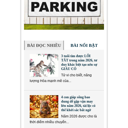
BÀI ĐỌC NHIỀU
BÀI NỔI BẬT
3 tuổi tìm được LỐI
TẮT trong năm 2026, tư
duy khác biệt tạo nên sự
GIÀU CÓ
Tử vi cho biết, năng
lượng Hỏa mạnh mẽ của...
4 con giáp sống bao
dung dễ gặp vận may
lớn năm 2026, tài lộc có
thể khởi sắc bất ngờ
Năm 2026 được cho là
thời điểm nhiều chuyển...