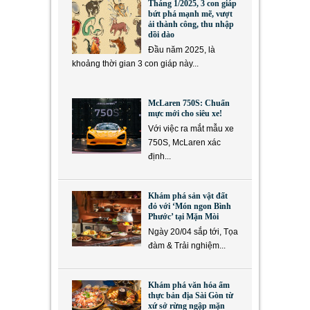
Tháng 1/2025, 3 con giáp
bứt phá mạnh mẽ, vượt
ải thành công, thu nhập
dồi dào
Đầu năm 2025, là
khoảng thời gian 3 con giáp này...
McLaren 750S: Chuẩn
mực mới cho siêu xe!
Với việc ra mắt mẫu xe
750S, McLaren xác
định...
Khám phá sản vật đất
đỏ với ‘Món ngon Bình
Phước’ tại Mặn Mòi
Ngày 20/04 sắp tới, Tọa
đàm & Trải nghiệm...
Khám phá văn hóa ẩm
thực bản địa Sài Gòn từ
xứ sở rừng ngập mặn