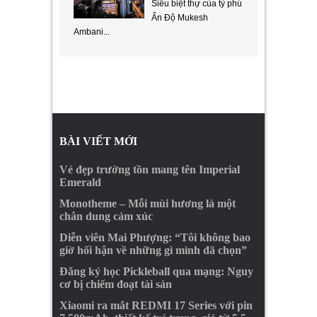
Siêu biệt thự của tỷ phú
Ấn Độ Mukesh
Ambani...
BÀI VIẾT MỚI
Vẻ đẹp trường tồn mang tên Imperial
Emerald
Monotheme – Mỗi mùi hương là một
chân dung cảm xúc
Diễn viên Mai Phượng: “Tôi không bao
giờ hối hận về những gì mình đã chọn”
Đăng ký học Pickleball qua mạng: Nguy
cơ bị chiếm đoạt tài sản
Xiaomi ra mắt REDMI 17 Series với pin