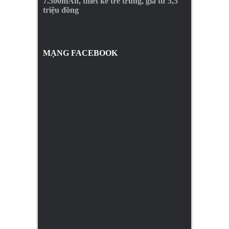
7.500mAh, thiết kế trẻ trung, giá từ 5,5
triệu đồng
MẠNG FACEBOOK