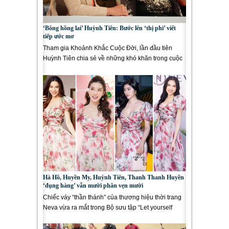
‘Bông hồng lai’ Huỳnh Tiên: Bước lên ‘thị phi’ viết
tiếp ước mơ
Tham gia Khoảnh Khắc Cuộc Đời, lần đầu tiên
Huỳnh Tiên chia sẻ về những khó khăn trong cuộc
sống, đó là những tâm...
Hà Hồ, Huyền My, Huỳnh Tiên, Thanh Thanh Huyền
‘đụng hàng’ vẫn mười phân vẹn mười
Chiếc váy “thần thánh” của thương hiệu thời trang
Neva vừa ra mắt trong Bộ sưu tập “Let yourself
bloom” nhanh chóng...