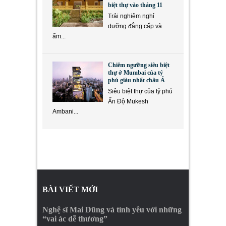
biệt thự vào tháng 11
Trải nghiệm nghỉ
dưỡng đẳng cấp và
ẩm...
Chiêm ngưỡng siêu biệt
thự ở Mumbai của tỷ
phú giàu nhất châu Á
Siêu biệt thự của tỷ phú
Ấn Độ Mukesh
Ambani...
BÀI VIẾT MỚI
Nghệ sĩ Mai Dũng và tình yêu với những
“vai ác dễ thương”