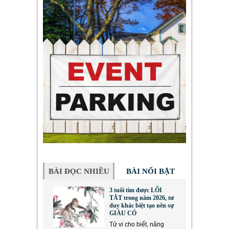
BÀI ĐỌC NHIỀU
BÀI NỔI BẬT
3 tuổi tìm được LỐI
TẮT trong năm 2026, tư
duy khác biệt tạo nên sự
GIÀU CÓ
Tử vi cho biết, năng