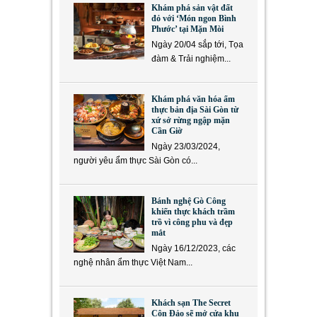
Khám phá sản vật đất
đỏ với ‘Món ngon Bình
Phước’ tại Mặn Mòi
Ngày 20/04 sắp tới, Tọa
đàm & Trải nghiệm...
Khám phá văn hóa ẩm
thực bản địa Sài Gòn từ
xứ sở rừng ngập mặn
Cần Giờ
Ngày 23/03/2024,
người yêu ẩm thực Sài Gòn có...
Bánh nghệ Gò Công
khiến thực khách trầm
trồ vì công phu và đẹp
mắt
Ngày 16/12/2023, các
nghệ nhân ẩm thực Việt Nam...
Khách sạn The Secret
Côn Đảo sẽ mở cửa khu