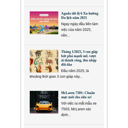
Agoda tiết lộ 6 Xu hướng
Du lịch năm 2025
Ngay ngày đầu tiên làm
việc của năm 2025,
nền...
Tháng 1/2025, 3 con giáp
bứt phá mạnh mẽ, vượt
ải thành công, thu nhập
dồi dào
Đầu năm 2025, là
khoảng thời gian 3 con giáp này...
McLaren 750S: Chuẩn
mực mới cho siêu xe!
Với việc ra mắt mẫu xe
750S, McLaren xác
định...