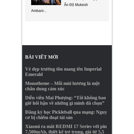
Ấn Độ Mukesh
Ambani...
BÀI VIẾT MỚI
Vẻ đẹp trường tồn mang tên Imperial
Emerald
Monotheme – Mỗi mùi hương là một
chân dung cảm xúc
Diễn viên Mai Phượng: “Tôi không bao
giờ hối hận về những gì mình đã chọn”
Đăng ký học Pickleball qua mạng: Nguy
cơ bị chiếm đoạt tài sản
Xiaomi ra mắt REDMI 17 Series với pin
7.500mAh, thiết kế trẻ trung, giá từ 5,5