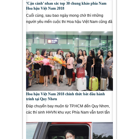
‘Cận cảnh’ nhan sắc top 30 chung khảo phía Nam
Hoa hậu Việt Nam 2018
Cuối cùng, sau bao ngày mong chờ thì những
người yêu mến cuộc thi Hoa hậu Việt Nam cũng đã
được chiêm ngưỡng vẻ...
Hoa hậu Việt Nam 2018 chính thức bắt đầu hành
trình tại Quy Nhơn
Đáp chuyến bay muộn từ TP.HCM đến Quy Nhơn,
các thí sinh HHVN khu vực Phía Nam vẫn tươi tắn
và hào hứng chuẩn bị bắt...