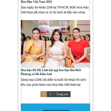
Hoa Hậu Việt Nam 2018
Sau ngày Sơ khảo 10/6 tại TP.HCM, BGK Hoa Hậu
Việt Nam đã chọn ra 31 thí sinh đi tiếp vào vòng
Chung Khảo Phía Nam. Trải qua...
Hoa hậu Đỗ Mỹ Linh hội ngộ hoa hậu Bùi Bích
Phương và Hà Kiều Anh
Sáng nay (10/6) đã diễn ra buổi Sơ khảo thí sinh
khu vực phía Nam của Hoa hậu Việt Nam tại
TP.HCM với sự góp mặt đông...
1
2
Trang sau