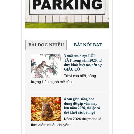
BÀI ĐỌC NHIỀU
BÀI NỔI BẬT
3 tuổi tìm được LỐI
TẮT trong năm 2026, tư
duy khác biệt tạo nên sự
GIÀU CÓ
Tử vi cho biết, năng
lượng Hỏa mạnh mẽ của...
4 con giáp sống bao
dung dễ gặp vận may
lớn năm 2026, tài lộc có
thể khởi sắc bất ngờ
Năm 2026 được cho là
thời điểm nhiều chuyển...