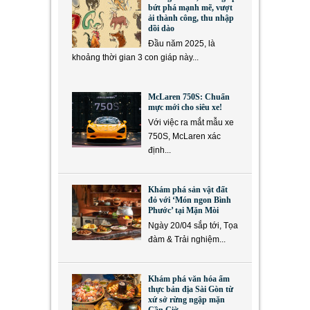
bứt phá mạnh mẽ, vượt
ải thành công, thu nhập
dồi dào
Đầu năm 2025, là
khoảng thời gian 3 con giáp này...
McLaren 750S: Chuẩn
mực mới cho siêu xe!
Với việc ra mắt mẫu xe
750S, McLaren xác
định...
Khám phá sản vật đất
đỏ với ‘Món ngon Bình
Phước’ tại Mặn Mòi
Ngày 20/04 sắp tới, Tọa
đàm & Trải nghiệm...
Khám phá văn hóa ẩm
thực bản địa Sài Gòn từ
xứ sở rừng ngập mặn