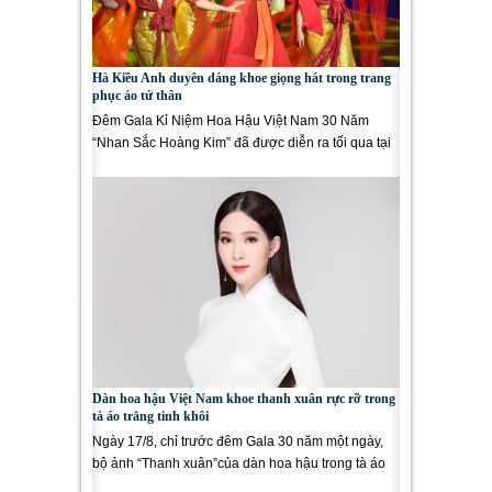
Hà Kiều Anh duyên dáng khoe giọng hát trong trang
phục áo tứ thân
Đêm Gala Kỉ Niệm Hoa Hậu Việt Nam 30 Năm
“Nhan Sắc Hoàng Kim” đã được diễn ra tối qua tại
Tuần Châu, chương trình...
Dàn hoa hậu Việt Nam khoe thanh xuân rực rỡ trong
tà áo trắng tinh khôi
Ngày 17/8, chỉ trước đêm Gala 30 năm một ngày,
bộ ảnh “Thanh xuân”của dàn hoa hậu trong tà áo
dài trắng BTC công bố...