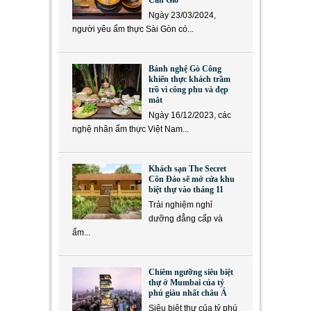
Cần Giờ
Ngày 23/03/2024,
người yêu ẩm thực Sài Gòn có...
Bánh nghệ Gò Công
khiến thực khách trầm
trồ vì công phu và đẹp
mắt
Ngày 16/12/2023, các
nghệ nhân ẩm thực Việt Nam...
Khách sạn The Secret
Côn Đảo sẽ mở cửa khu
biệt thự vào tháng 11
Trải nghiệm nghỉ
dưỡng đẳng cấp và
ẩm...
Chiêm ngưỡng siêu biệt
thự ở Mumbai của tỷ
phú giàu nhất châu Á
Siêu biệt thự của tỷ phú