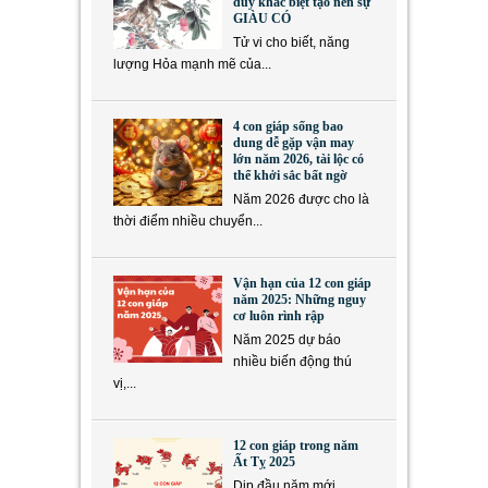
duy khác biệt tạo nên sự
GIÀU CÓ
Tử vi cho biết, năng
lượng Hỏa mạnh mẽ của...
4 con giáp sống bao
dung dễ gặp vận may
lớn năm 2026, tài lộc có
thể khởi sắc bất ngờ
Năm 2026 được cho là
thời điểm nhiều chuyển...
Vận hạn của 12 con giáp
năm 2025: Những nguy
cơ luôn rình rập
Năm 2025 dự báo
nhiều biến động thú
vị,...
12 con giáp trong năm
Ất Tỵ 2025
Dịp đầu năm mới,