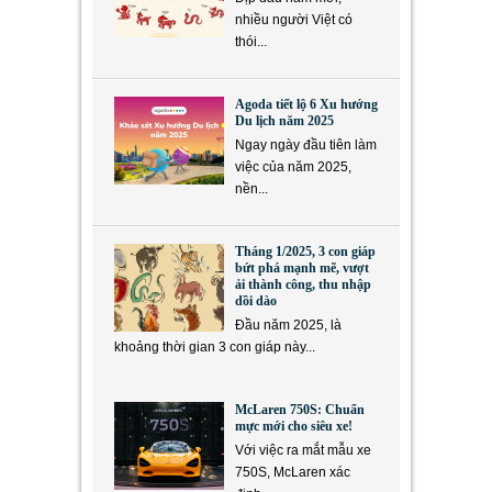
nhiều người Việt có
thói...
Agoda tiết lộ 6 Xu hướng
Du lịch năm 2025
Ngay ngày đầu tiên làm
việc của năm 2025,
nền...
Tháng 1/2025, 3 con giáp
bứt phá mạnh mẽ, vượt
ải thành công, thu nhập
dồi dào
Đầu năm 2025, là
khoảng thời gian 3 con giáp này...
McLaren 750S: Chuẩn
mực mới cho siêu xe!
Với việc ra mắt mẫu xe
750S, McLaren xác