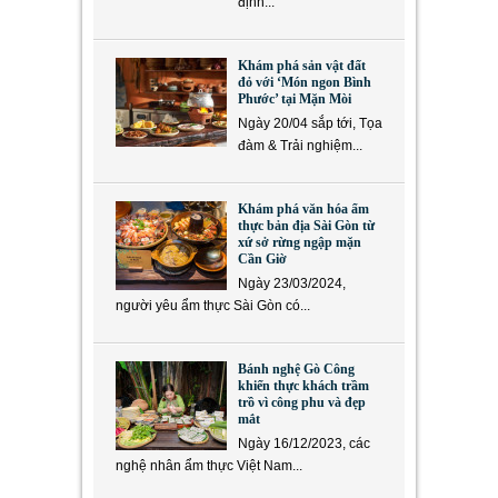
định...
Khám phá sản vật đất
đỏ với ‘Món ngon Bình
Phước’ tại Mặn Mòi
Ngày 20/04 sắp tới, Tọa
đàm & Trải nghiệm...
Khám phá văn hóa ẩm
thực bản địa Sài Gòn từ
xứ sở rừng ngập mặn
Cần Giờ
Ngày 23/03/2024,
người yêu ẩm thực Sài Gòn có...
Bánh nghệ Gò Công
khiến thực khách trầm
trồ vì công phu và đẹp
mắt
Ngày 16/12/2023, các
nghệ nhân ẩm thực Việt Nam...