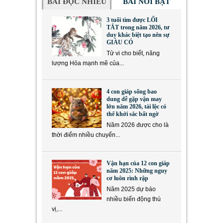
BÀI ĐỌC NHIỀU
BÀI NỔI BẬT
3 tuổi tìm được LỐI
TẮT trong năm 2026, tư
duy khác biệt tạo nên sự
GIÀU CÓ
Tử vi cho biết, năng
lượng Hỏa mạnh mẽ của...
4 con giáp sống bao
dung dễ gặp vận may
lớn năm 2026, tài lộc có
thể khởi sắc bất ngờ
Năm 2026 được cho là
thời điểm nhiều chuyển...
Vận hạn của 12 con giáp
năm 2025: Những nguy
cơ luôn rình rập
Năm 2025 dự báo
nhiều biến động thú
vị,...