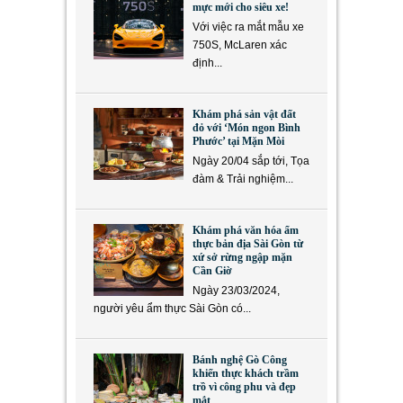
mực mới cho siêu xe!
Với việc ra mắt mẫu xe
750S, McLaren xác
định...
Khám phá sản vật đất
đỏ với ‘Món ngon Bình
Phước’ tại Mặn Mòi
Ngày 20/04 sắp tới, Tọa
đàm & Trải nghiệm...
Khám phá văn hóa ẩm
thực bản địa Sài Gòn từ
xứ sở rừng ngập mặn
Cần Giờ
Ngày 23/03/2024,
người yêu ẩm thực Sài Gòn có...
Bánh nghệ Gò Công
khiến thực khách trầm
trồ vì công phu và đẹp
mắt